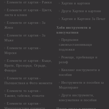
Елементи от хартия - Рамки
Хартии и картони
Елементи от хартия - Цветя,
Други Хартии и картони
листа и клони
Хартии и Картони За Печат
Елементи от хартия - За
Жени
Хоби инструменти и
консумативи
Елементи от хартия - За
Предпазни
Мъже
самовъзстановяващи
Елементи от хартия -
подложки
Морски
Режещи, пробиващи и
Елементи от хартия - Къщи,
релеф
Врати, Прозорци, Огради,
Квилинг инструменти и
Фенери
пособия
Елементи от хартия -
Инструменти и пособия за
Пътешествия и Фото моменти
Моделиране
Елементи то хартия -
Други инструменти,
Такове, табелки, етикети
консумативи и пособия
Елементи от хартия -
Многопластови елементи
Цветя,листа и тичинки