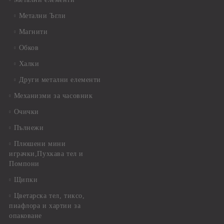
Метални Ъгли
Магнити
Обков
Халки
Други метални елементи
Механизми за часовник
Очички
Пълнежи
Плюшени мини
играчки,Пухкава тел и
Помпони
Щипки
Цветарска тел, тиксо,
пиафлора и хартии за
опаковане