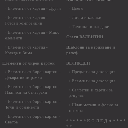
Елементи от хартия - Други
Цветя
Елементи от хартия -
Листа и клонки
Готови композиции
Тичинки и плодове
Елементи от хартия - Микс
Свети ВАЛЕНТИН
елементи
Елементи от хартия -
Шаблони за изрязване и
Коледа и Зима
релеф
Елементи от бирен картон
ВЕЛИКДЕН
Елементи от бирен картон -
Предмети за декорация
Декоративни рамки
Елементи за декорация
Елементи от бирен картон -
Салфетки и хартии за
Надписи на български
декупаж
Елементи от бирен картон -
Шлак метали и фолио за
Ъгли и орнаменти
позлата
Елементи от бирен картон -
* * * * * * К О Л Е Д А * * * *
Сватба
* *