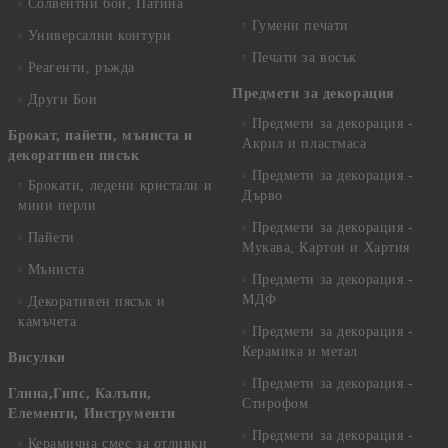
Солвентни бои, Патина
Гумени печати
Универсални контури
Печати за восък
Реагенти, ръжда
Предмети за декорация
Други Бои
Предмети за декорация -
Брокат, пайети, мъниста и
Акрил и пластмаса
декоративен пясък
Предмети за декорация -
Брокати, ледени кристали и
Дърво
мини перли
Предмети за декорация -
Пайети
Мукава, Картон и Хартия
Мъниста
Предмети за декорация -
МДФ
Декоративен пясък и
камъчета
Предмети за декорация -
Керамика и метал
Висулки
Предмети за декорация -
Глина,Гипс, Калъпи,
Стирофом
Елементи, Инструменти
Предмети за декорация -
Керамична смес за отливки