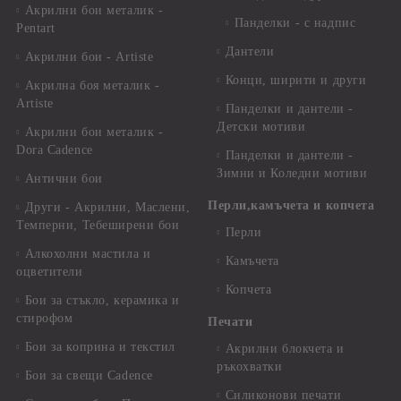
Акрилни бои металик -
Панделки - с надпис
Pentart
Дантели
Акрилни бои - Artiste
Конци, ширити и други
Акрилна боя металик -
Artiste
Панделки и дантели -
Детски мотиви
Акрилни бои металик -
Dora Cadence
Панделки и дантели -
Зимни и Коледни мотиви
Антични бои
Перли,камъчета и копчета
Други - Акрилни, Маслени,
Темперни, Тебеширени бои
Перли
Алкохолни мастила и
Камъчета
оцветители
Копчета
Бои за стъкло, керамика и
стирофом
Печати
Бои за коприна и текстил
Акрилни блокчета и
ръкохватки
Бои за свещи Cadence
Силиконови печати