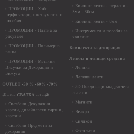
Квилинг ленти - перлени -
ПРОМОЦИИ - Хоби
3мм - 30см.
перфоратори, инструменти и
пособия
Квилинг ленти - 8мм
ПРОМОЦИИ - Платна за
Инструменти и пособия за
рисуване
квилинг
ПРОМОЦИИ - Полимерна
Комплекти за декорация
глина
Лепила и лепящи средства
ПРОМОЦИИ - Метални
Висулки за Декорация и
Лепила
Бижута
Лепящи ленти
OUTLET -50 % -60% -70%
3D Повдигащи квадратчета
и ленти
@-->-- СВАТБА --<--@
Магнити
Сватбени Декупажни
хартии, дизайнерски хартии,
Велкро
картони
Силикон
Сватбени Предмети за
Фото ъгли
декорация