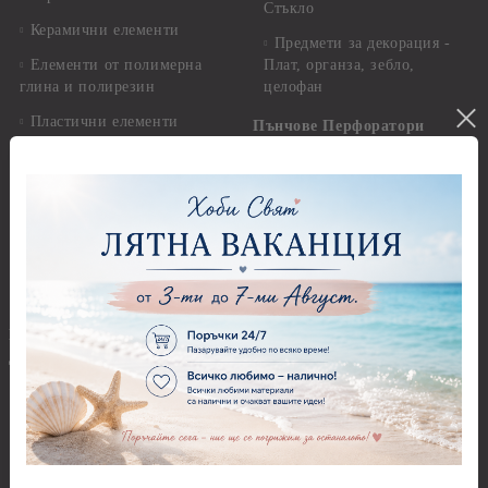
Стъкло
Керамични елементи
Предмети за декорация -
Елементи от полимерна
Плат, органза, зебло,
глина и полирезин
целофан
Пластични елементи
Пънчове Перфоратори
Инструменти за моделиране
Перфоратори до 2,50 см
Молдове и шаблони
Перфоратори 2,50 см
Глина
Перфоратори над 2,50 см
Самосъхнеща глина
Бордюрни пънчове
Полимерна Глина
Ъглови перфоратори
Перфоратори Основни
Приложни техники и
Фигури - кръгове, овали
Декупаж
Декупажна хартия
Перфоратори - Сърца и
звезди
Оризова декупажна
хартия А4 - Alchemy of Art -
Перфоратори - Цветя, листа
25-30 гр.
и клонки