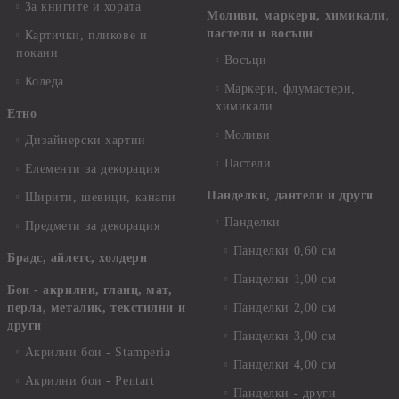
За книгите и хората
Моливи, маркери, химикали,
пастели и восъци
Картички, пликове и
покани
Восъци
Коледа
Маркери, флумастери,
химикали
Етно
Моливи
Дизайнерски хартии
Пастели
Елементи за декорация
Панделки, дантели и други
Ширити, шевици, канапи
Панделки
Предмети за декорация
Панделки 0,60 см
Брадс, айлетс, холдери
Панделки 1,00 см
Бои - акрилни, гланц, мат,
перла, металик, текстилни и
Панделки 2,00 см
други
Панделки 3,00 см
Акрилни бои - Stamperia
Панделки 4,00 см
Акрилни бои - Pentart
Панделки - други