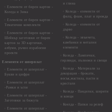
и глина
Елементи от бирен картон -
Коледа - елементи от
Коледа и Зима
филц, фоам, плат и прежда
Елементи от бирен картон -
Коледа - елементи от
Тематични комплекти
дърво
Елементи от бирен картон -
Коледа - звънчета,
Шейкър заготовки от бирен
камбанки и метални
картон за 3D картички,
елементи
албуми, ръчно израбоени
проекти
Коледа - Лампички,
гирлянди, пълнежи и свещи
Елементи от шперплат
Коледа - Материали за
Елементи от шперплат -
декорация - брокати,
Букви и цифри
восък,мастила, пасти и
Елементи от шперплат
кристали
-Рамки и ъгли
Коледа - Панделки, ширити
Елементи от шперплат -
и конци
Заготовки за бижута
Коелда - Папки за релеф
Елементи от шперплат -