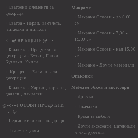
Сватбени Елементи за
Макраме
декораци
Макраме Основи - до 6,00
Сватба - Перли, камъчета,
см
панделки и дантели
Макраме Основи - 7,00 -
15,00 см
--<--@ КРЪЩЕНЕ @-->--
Макраме Основи - над 15,00
Кръщене - Предмети за
см
декорация - Кутии, Папки,
Бутилки, Книги
Макраме - Други материали
Кръщене - Елементи за
Опаковки
декорация
Мебелен обков и аксесоари
Кръщене - Хартии, картони,
данели , панделки
Дръжки
@--:---ГОТОВИ ПРОДУКТИ
Закачалки
---:--@
Крака за мебели
Персанализирани подаръци
Други аксесоари, материали
За дома и уюта
и инструменти