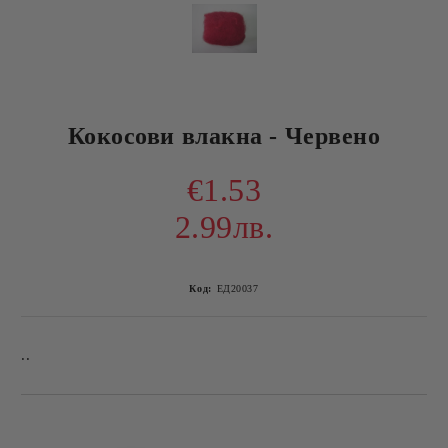
Кокосови влакна - Червено
€1.53
2.99лв.
Код:
ЕД20037
..
Добави в желани