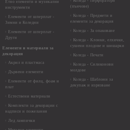
Коледа - Перфоратори
Етно елементи и музикални
(пънчове)
инструменти
Коледа - Предмети и
Елементи от шперплат -
елементи за декорация
Зимни и Коледни
Коледа - За опаковане
Елементи от шперплат -
Други
Коледа - Kлонки, елхички,
сушени плодове и шишарки
Елементи и материали за
декорация
Коледа - Печати
Акрил и пластмаса
Коледа - Силиконови
молдове
Дървени елементи
Коледа - Шаблони за
Елементи от филц, фоам и
декупаж и изрязване
плат
Естествени материали
Комплекти за декорации с
надписи и пожелания
Лед лампички
Метални елементи