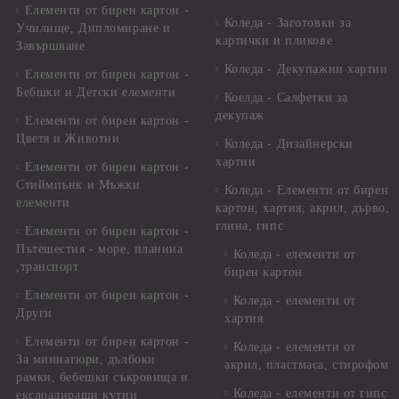
Елементи от бирен картон -
Коледа - Заготовки за
Училище, Дипломиране и
картички и пликове
Завършване
Коледа - Декупажни хартии
Елементи от бирен картон -
Бебшки и Детски елементи
Коелда - Салфетки за
декупаж
Елементи от бирен картон -
Цветя и Животни
Коледа - Дизайнерски
хартии
Елементи от бирен картон -
Стиймпънк и Мъжки
Коледа - Eлементи от бирен
елементи
картон, хартия, акрил, дърво,
глина, гипс
Елементи от бирен картон -
Пътешестия - море, планина
Коледа - елементи от
,транспорт
бирен картон
Елементи от бирен картон -
Коледа - елементи от
Други
хартия
Елементи от бирен картон -
Коледа - елементи от
За миниатюри, дълбоки
акрил, пластмаса, стирофом
рамки, бебешки съкровища и
Коледа - елементи от гипс
екслоадиращи кутии