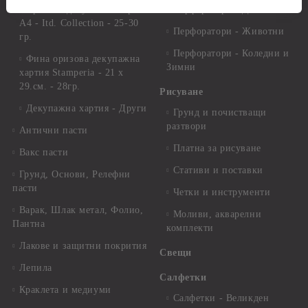
Оризова декупажна хартия
Перфоратори - Детски
А4 - Itd. Collection - 25-30
Перфоратори - Животни
гр.
Перфоратори - Коледни и
Фина оризова декупажна
Зимни
хартия Stamperia - 21 х
29.см. - 28гр.
Рисуване
Декупажна хартия - Други
Грунд и почистващи
разтвори
Антични пасти
Платна за рисуване
Вакс пасти
Стативи и поставки
Грунд, Основи, Релефни
пасти
Четки и инструменти
Варак, Шлак метал, Фолио,
Моливи, акварелни
Пантна
комплекти
Лакове и защитни покрития
Свещи
Лепила
Салфетки
Краклета и медиуми
Салфетки - Великден