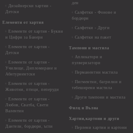
ден
Дизайнерски хартии -
Детски
Салфетки - Фонове и
бордюри
Елементи от хартия
Салфетки - Други
Елементи от хартия - Букви
и Цифри за Банери
Салфетки на пакет
Елементи от хартия -
Тампони и мастила
Детски
Апликатори и
Елементи от хартия -
пулверизатори
Училище, Дипломиране и
Перманентни мастила
Абитуриентски
Пигментни, багрилни и
Елементи от хартия -
тебеширени мастила
Животни, птици, пеперуди
Други тампони и мастила
Елементи от хартия -
Любов, Сватба, Свети
Филц и Вълна
Валентин
Хартии,картони и други
Елементи от хартия -
Дантели, бордюри, ъгли
Перлени хартии и картони