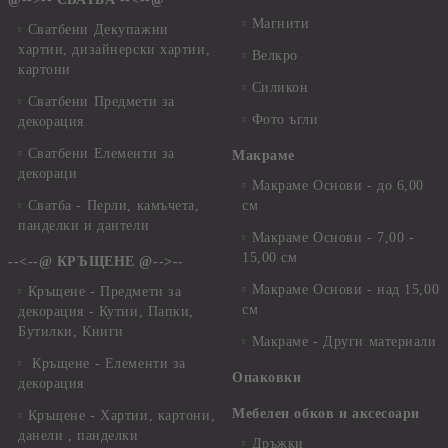
Магнити
Сватбени Декупажни
хартии, дизайнерски хартии,
Велкро
картони
Силикон
Сватбени Предмети за
Фото ъгли
декорация
Сватбени Елементи за
Макраме
декораци
Макраме Основи - до 6,00
Сватба - Перли, камъчета,
см
панделки и дантели
Макраме Основи - 7,00 -
15,00 см
--<--@ КРЪЩЕНЕ @-->--
Макраме Основи - над 15,00
Кръщене - Предмети за
см
декорация - Кутии, Папки,
Бутилки, Книги
Макраме - Други материали
Кръщене - Елементи за
Опаковки
декорация
Мебелен обков и аксесоари
Кръщене - Хартии, картони,
данели , панделки
Дръжки