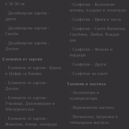
x 30.50 см.
Салфетки - Кухненски
мотиви, плодове и зеленчуци
Дизайнерски хартии -
други
Салфетки - Цветя и листа
Дизайнерски хартии -
Салфетки - Свети Валентин,
Сватби
Сватбени, Любов, Рожден
ден
Дизайнерски хартии -
Детски
Салфетки - Фонове и
бордюри
Елементи от хартия
Салфетки - Други
Елементи от хартия - Букви
и Цифри за Банери
Салфетки на пакет
Елементи от хартия -
Тампони и мастила
Детски
Апликатори и
Елементи от хартия -
пулверизатори
Училище, Дипломиране и
Перманентни мастила
Абитуриентски
Пигментни, багрилни и
Елементи от хартия -
тебеширени мастила
Животни, птици, пеперуди