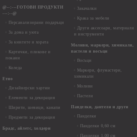
@--:---ГОТОВИ ПРОДУКТИ
Закачалки
---:--@
Крака за мебели
Персанализирани подаръци
Други аксесоари, материали
За дома и уюта
и инструменти
За книгите и хората
Моливи, маркери, химикали,
пастели и восъци
Картички, пликове и
покани
Восъци
Коледа
Маркери, флумастери,
химикали
Етно
Моливи
Дизайнерски хартии
Пастели
Елементи за декорация
Панделки, дантели и други
Ширити, шевици, канапи
Панделки
Предмети за декорация
Панделки 0,60 см
Брадс, айлетс, холдери
Панделки 1,00 см