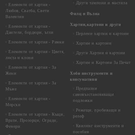
Други тампони и мастила
Елементи от хартия -
Любов, Сватба, Свети
Филц и Вълна
Валентин
Хартии,картони и други
Елементи от хартия -
Дантели, бордюри, ъгли
Перлени хартии и картони
Елементи от хартия - Рамки
Хартии и картони
Елементи от хартия - Цветя,
Други Хартии и картони
листа и клони
Хартии и Картони За Печат
Елементи от хартия - За
Жени
Хоби инструменти и
консумативи
Елементи от хартия - За
Предпазни
Мъже
самовъзстановяващи
Елементи от хартия -
подложки
Морски
Режещи, пробиващи и
Елементи от хартия - Къщи,
релеф
Врати, Прозорци, Огради,
Квилинг инструменти и
Фенери
пособия