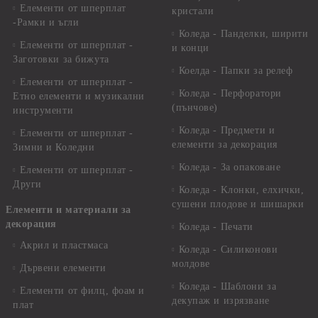
Елементи от шперплат
кристали
-Рамки и ъгли
Коледа - Панделки, ширити
Елементи от шперплат -
и конци
Заготовки за бижута
Коелда - Папки за релеф
Елементи от шперплат -
Коледа - Перфоратори
Етно елементи и музикални
(пънчове)
инструменти
Коледа - Предмети и
Елементи от шперплат -
елементи за декорация
Зимни и Коледни
Коледа - За опаковане
Елементи от шперплат -
Други
Коледа - Kлонки, елхички,
сушени плодове и шишарки
Елементи и материали за
декорация
Коледа - Печати
Акрил и пластмаса
Коледа - Силиконови
молдове
Дървени елементи
Коледа - Шаблони за
Елементи от филц, фоам и
декупаж и изрязване
плат