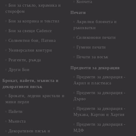
Копчета
Бои за стъкло, керамика и
стирофом
Печати
Бои за коприна и текстил
Акрилни блокчета и
ръкохватки
Бои за свещи Cadence
Силиконови печати
Солвентни бои, Патина
Гумени печати
Универсални контури
Печати за восък
Реагенти, ръжда
Предмети за декорация
Други Бои
Предмети за декорация -
Брокат, пайети, мъниста и
Акрил и пластмаса
декоративен пясък
Предмети за декорация -
Брокати, ледени кристали и
Дърво
мини перли
Предмети за декорация -
Пайети
Мукава, Картон и Хартия
Мъниста
Предмети за декорация -
МДФ
Декоративен пясък и