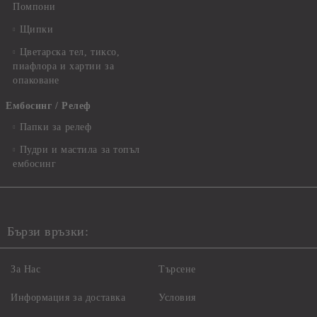
Помпони
Щипки
Цветарска тел, тиксо,
пиафлора и хартии за
опаковане
Ембосинг / Релеф
Папки за релеф
Пудри и мастила за топъл
ембосинг
Бързи връзки:
За Нас
Търсене
Информация за доставка
Условия