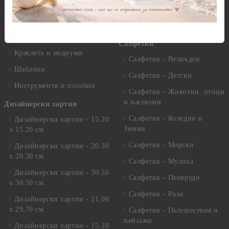
Пантна
комплекти
Лакове и защитни покрития
Свещи
Лепила
Салфетки
Краклета и медиуми
Салфетки - Великден
Шаблони
Салфетки - Детски
Инструменти и пособия
Салфетки - Животни, птици
и насекоми
Дизайнерски хартии
Салфетки - Коледни и
Дизайнерски хартии - 15.20
Зимни
х 15.20 см.
Салфетки - Морски
Дизайнерски хартии - 20.30
х 20.30 см.
Салфетки - Музика
Дизайнерски хартии - 30.50
Салфетки - Пеперуди
х 30.50 см.
Салфетки - Рози
Дизайнерски хартии - 21,00
х 29,70 см
Салфетки - Пътешествия и
пейзажи
Дизайнерски хартии - 15.20