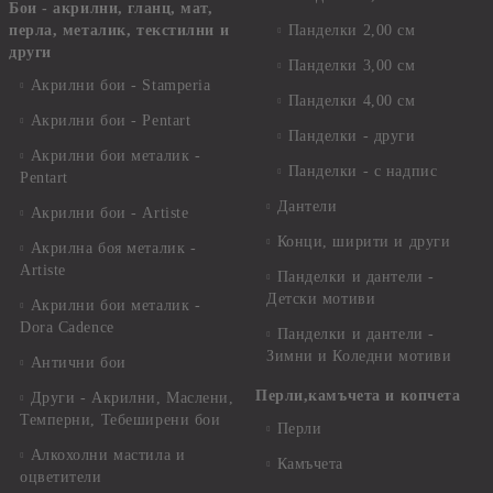
Бои - акрилни, гланц, мат,
перла, металик, текстилни и
Панделки 2,00 см
други
Панделки 3,00 см
Акрилни бои - Stamperia
Панделки 4,00 см
Акрилни бои - Pentart
Панделки - други
Акрилни бои металик -
Панделки - с надпис
Pentart
Дантели
Акрилни бои - Artiste
Конци, ширити и други
Акрилна боя металик -
Artiste
Панделки и дантели -
Детски мотиви
Акрилни бои металик -
Dora Cadence
Панделки и дантели -
Зимни и Коледни мотиви
Антични бои
Перли,камъчета и копчета
Други - Акрилни, Маслени,
Темперни, Тебеширени бои
Перли
Алкохолни мастила и
Камъчета
оцветители