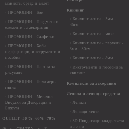
мъниста, брадс и айлет
Квилинг
ПРОМОЦИИ - Бои
Квилинг ленти - 3мм -
ПРОМОЦИИ - Предмети и
35см.
елементи за декорация
Квилинг ленти - микс
ПРОМОЦИИ - Салфетки
Квилинг ленти - перлени -
ПРОМОЦИИ - Хоби
3мм - 30см.
перфоратори, инструменти и
пособия
Квилинг ленти - 8мм
ПРОМОЦИИ - Платна за
Инструменти и пособия за
рисуване
квилинг
ПРОМОЦИИ - Полимерна
Комплекти за декорация
глина
Лепила и лепящи средства
ПРОМОЦИИ - Метални
Висулки за Декорация и
Лепила
Бижута
Лепящи ленти
OUTLET -50 % -60% -70%
3D Повдигащи квадратчета
и ленти
@-->-- СВАТБА --<--@