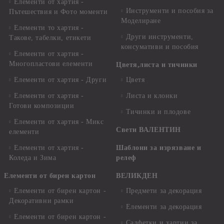
Елементи от хартия -
Инструменти и пособия за
Пътешествия и Фото моменти
Моделиране
Елементи то хартия -
Други инструменти,
Такове, табелки, етикети
консумативи и пособия
Елементи от хартия -
Многопластови елементи
Цветя,листа и тичинки
Елементи от хартия - Други
Цветя
Елементи от хартия -
Листа и клонки
Готови композиции
Тичинки и плодове
Елементи от хартия - Микс
Свети ВАЛЕНТИН
елементи
Елементи от хартия -
Шаблони за изрязване и
Коледа и Зима
релеф
Елементи от бирен картон
ВЕЛИКДЕН
Елементи от бирен картон -
Предмети за декорация
Декоративни рамки
Елементи за декорация
Елементи от бирен картон -
Салфетки и хартии за