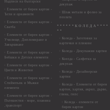
Надписи на български
декупаж
Елементи от бирен картон -
Шлак метали и фолио за
Ъгли и орнаменти
позлата
Елементи от бирен картон -
* * * * * * К О Л Е Д А * * * *
Сватба
* *
Елементи от бирен картон -
Коледа - Заготовки за
Училище, Дипломиране и
картички и пликове
Завършване
Коледа - Декупажни хартии
Елементи от бирен картон -
Бебшки и Детски елементи
Коелда - Салфетки за
декупаж
Елементи от бирен картон -
Цветя и Животни
Коледа - Дизайнерски
хартии
Елементи от бирен картон -
Стиймпънк и Мъжки
Коледа - Eлементи от бирен
елементи
картон, хартия, акрил, дърво,
глина, гипс
Елементи от бирен картон -
Пътешестия - море, планина
Коледа - елементи от
,транспорт
бирен картон