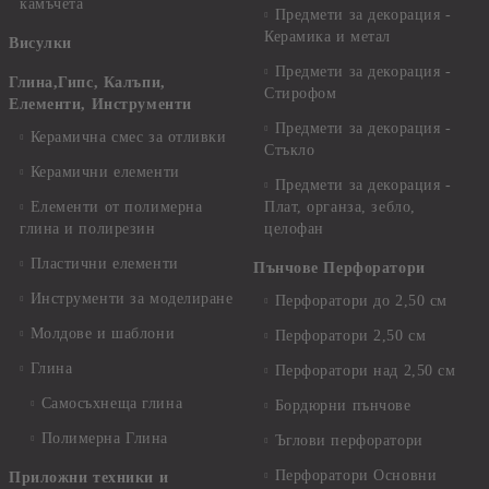
камъчета
Предмети за декорация -
Керамика и метал
Висулки
Предмети за декорация -
Глина,Гипс, Калъпи,
Стирофом
Елементи, Инструменти
Предмети за декорация -
Керамична смес за отливки
Стъкло
Керамични елементи
Предмети за декорация -
Елементи от полимерна
Плат, органза, зебло,
глина и полирезин
целофан
Пластични елементи
Пънчове Перфоратори
Инструменти за моделиране
Перфоратори до 2,50 см
Молдове и шаблони
Перфоратори 2,50 см
Глина
Перфоратори над 2,50 см
Самосъхнеща глина
Бордюрни пънчове
Полимерна Глина
Ъглови перфоратори
Перфоратори Основни
Приложни техники и