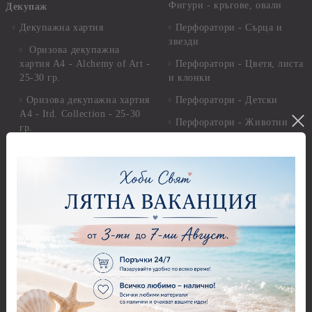
Фигури - кръгове, овали
Декупаж
Декупажна хартия
Перфоратори - Сърца и
звезди
Оризова декупажна
хартия А4 - Alchemy of Art -
Перфоратори - Цветя, листа
25-30 гр.
и клонки
Оризова декупажна хартия
Перфоратори - Детски
А4 - Itd. Collection - 25-30
Перфоратори - Животни
гр.
Перфоратори - Коледни и
Фина оризова декупажна
Зимни
хартия Stamperia - 21 х
29.см. - 28гр.
Рисуване
Декупажна хартия - Други
Грунд и почистващи
разтвори
Антични пасти
Платна за рисуване
Вакс пасти
Стативи и поставки
Грунд, Основи, Релефни
пасти
Четки и инструменти
Варак, Шлак метал, Фолио,
Моливи, акварелни