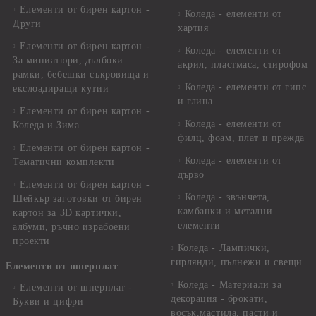
Елементи от бирен картон -
Коледа - елементи от
Други
хартия
Елементи от бирен картон -
Коледа - елементи от
За миниатюри, дълбоки
акрил, пластмаса, стирофом
рамки, бебешки съкровища и
Коледа - елементи от гипс
екслоадиращи кутии
и глина
Елементи от бирен картон -
Коледа - елементи от
Коледа и Зима
филц, фоам, плат и прежда
Елементи от бирен картон -
Коледа - елементи от
Тематични комплекти
дърво
Елементи от бирен картон -
Коледа - звънчета,
Шейкър заготовки от бирен
камбанки и метални
картон за 3D картички,
елементи
албуми, ръчно израбоени
проекти
Коледа - Лампички,
гирлянди, пълнежи и свещи
Елементи от шперплат
Коледа - Материали за
Елементи от шперплат -
декорация - брокати,
Букви и цифри
восък,мастила, пасти и