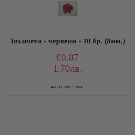
Звънчета - червени - 10 бр. (8мм.)
€0.87
1.70лв.
Код:
ЕД20101 /310817
..
Добави в желани