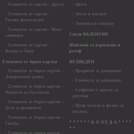
Елементи от хартия - Други
Цветя
Елементи от хартия -
Листа и клонки
Готови композиции
Тичинки и плодове
Елементи от хартия - Микс
Свети ВАЛЕНТИН
елементи
Елементи от хартия -
Шаблони за изрязване и
Коледа и Зима
релеф
Елементи от бирен картон
ВЕЛИКДЕН
Елементи от бирен картон -
Предмети за декорация
Декоративни рамки
Елементи за декорация
Елементи от бирен картон -
Салфетки и хартии за
Надписи на български
декупаж
Елементи от бирен картон -
Шлак метали и фолио за
Ъгли и орнаменти
позлата
Елементи от бирен картон -
* * * * * * К О Л Е Д А * * * *
Сватба
* *
Елементи от бирен картон -