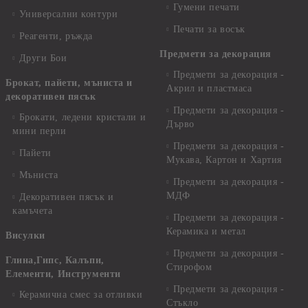
Гумени печати
Универсални контури
Печати за восък
Реагенти, ръжда
Предмети за декорация
Други Бои
Предмети за декорация -
Брокат, пайети, мъниста и
Акрил и пластмаса
декоративен пясък
Предмети за декорация -
Брокати, ледени кристали и
Дърво
мини перли
Предмети за декорация -
Пайети
Мукава, Картон и Хартия
Мъниста
Предмети за декорация -
МДФ
Декоративен пясък и
камъчета
Предмети за декорация -
Керамика и метал
Висулки
Предмети за декорация -
Глина,Гипс, Калъпи,
Стирофом
Елементи, Инструменти
Предмети за декорация -
Керамична смес за отливки
Стъкло