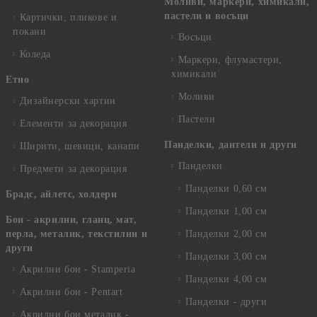
Моливи, маркери, химикали,
пастели и восъци
Картички, пликове и
покани
Восъци
Коледа
Маркери, флумастери,
химикали
Етно
Моливи
Дизайнерски хартии
Пастели
Елементи за декорация
Панделки, дантели и други
Ширити, шевици, канапи
Панделки
Предмети за декорация
Панделки 0,60 см
Брадс, айлетс, холдери
Панделки 1,00 см
Бои - акрилни, гланц, мат,
перла, металик, текстилни и
Панделки 2,00 см
други
Панделки 3,00 см
Акрилни бои - Stamperia
Панделки 4,00 см
Акрилни бои - Pentart
Панделки - други
Акрилни бои металик -