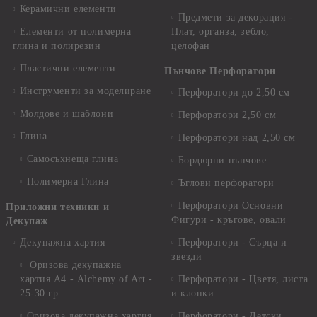
Керамични елементи
Предмети за декорация -
Елементи от полимерна
Плат, органза, зебло,
глина и полирезин
целофан
Пластични елементи
Пънчове Перфоратори
Инструменти за моделиране
Перфоратори до 2,50 см
Молдове и шаблони
Перфоратори 2,50 см
Глина
Перфоратори над 2,50 см
Самосъхнеща глина
Бордюрни пънчове
Полимерна Глина
Ъглови перфоратори
Перфоратори Основни
Приложни техники и
Фигури - кръгове, овали
Декупаж
Декупажна хартия
Перфоратори - Сърца и
звезди
Оризова декупажна
хартия А4 - Alchemy of Art -
Перфоратори - Цветя, листа
25-30 гр.
и клонки
Оризова декупажна хартия
Перфоратори - Детски