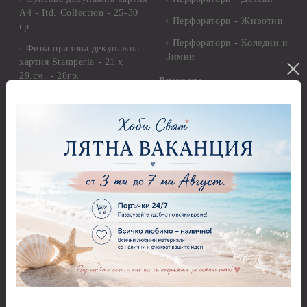
А4 - Itd. Collection - 25-30
Перфоратори - Животни
гр.
Перфоратори - Коледни и
Фина оризова декупажна
Зимни
хартия Stamperia - 21 х
29.см. - 28гр.
Рисуване
Декупажна хартия - Други
Грунд и почистващи
разтвори
Антични пасти
Платна за рисуване
Вакс пасти
Стативи и поставки
Грунд, Основи, Релефни
пасти
Четки и инструменти
Варак, Шлак метал, Фолио,
Моливи, акварелни
Пантна
комплекти
Лакове и защитни покрития
Свещи
Лепила
Салфетки
Краклета и медиуми
Салфетки - Великден
Шаблони