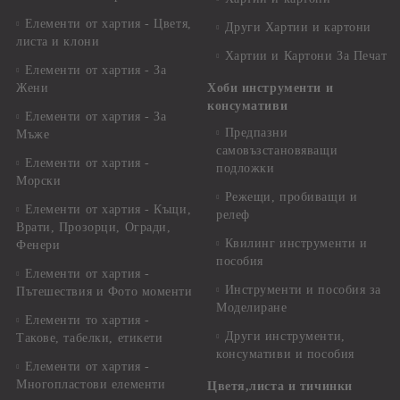
Елементи от хартия - Цветя,
Други Хартии и картони
листа и клони
Хартии и Картони За Печат
Елементи от хартия - За
Жени
Хоби инструменти и
консумативи
Елементи от хартия - За
Предпазни
Мъже
самовъзстановяващи
Елементи от хартия -
подложки
Морски
Режещи, пробиващи и
Елементи от хартия - Къщи,
релеф
Врати, Прозорци, Огради,
Квилинг инструменти и
Фенери
пособия
Елементи от хартия -
Инструменти и пособия за
Пътешествия и Фото моменти
Моделиране
Елементи то хартия -
Други инструменти,
Такове, табелки, етикети
консумативи и пособия
Елементи от хартия -
Многопластови елементи
Цветя,листа и тичинки