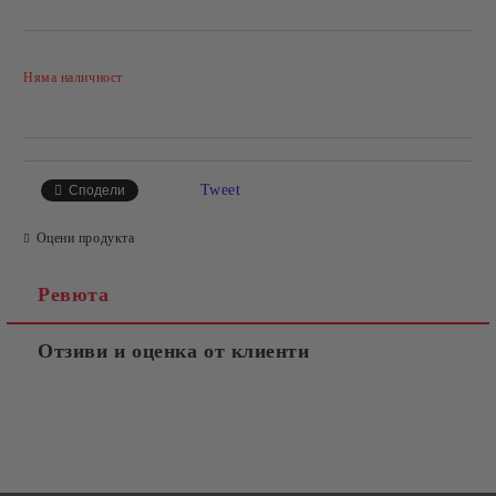
Добави в желани
Няма наличност
Tweet
Сподели
Оцени продукта
Ревюта
Отзиви и оценка от клиенти