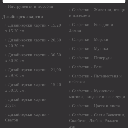
Салфетки - Детски
Инструменти и пособия
Салфетки - Животни, птици
и насекоми
Дизайнерски хартии
Салфетки - Коледни и
Дизайнерски хартии - 15.20
Зимни
х 15.20 см.
Салфетки - Морски
Дизайнерски хартии - 20.30
х 20.30 см.
Салфетки - Музика
Дизайнерски хартии - 30.50
Салфетки - Пеперуди
х 30.50 см.
Салфетки - Рози
Дизайнерски хартии - 21,00
х 29,70 см
Салфетки - Пътешествия и
пейзажи
Дизайнерски хартии - 15.20
x 30.50 см.
Салфетки - Кухненски
мотиви, плодове и зеленчуци
Дизайнерски хартии -
други
Салфетки - Цветя и листа
Дизайнерски хартии -
Салфетки - Свети Валентин,
Сватби
Сватбени, Любов, Рожден
ден