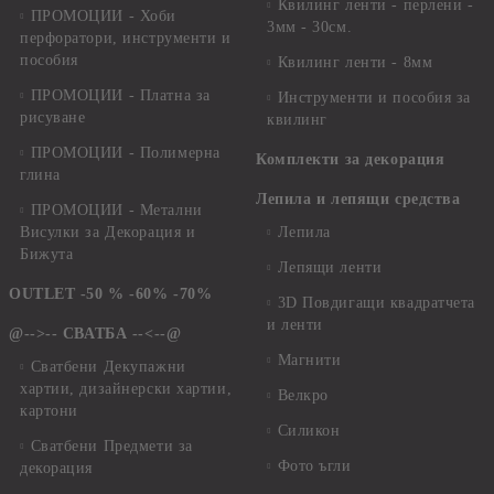
Квилинг ленти - перлени -
ПРОМОЦИИ - Хоби
3мм - 30см.
перфоратори, инструменти и
пособия
Квилинг ленти - 8мм
ПРОМОЦИИ - Платна за
Инструменти и пособия за
рисуване
квилинг
ПРОМОЦИИ - Полимерна
Комплекти за декорация
глина
Лепила и лепящи средства
ПРОМОЦИИ - Метални
Висулки за Декорация и
Лепила
Бижута
Лепящи ленти
OUTLET -50 % -60% -70%
3D Повдигащи квадратчета
и ленти
@-->-- СВАТБА --<--@
Магнити
Сватбени Декупажни
хартии, дизайнерски хартии,
Велкро
картони
Силикон
Сватбени Предмети за
Фото ъгли
декорация