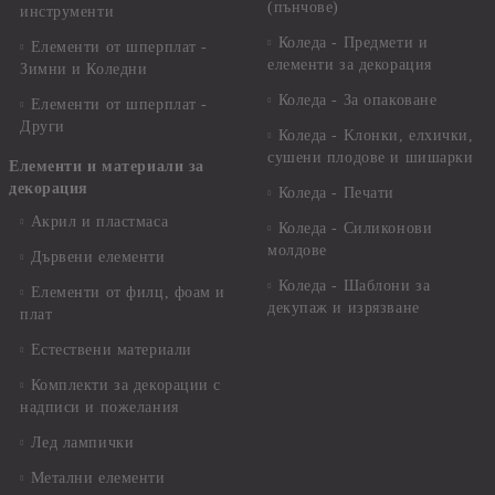
(пънчове)
инструменти
Коледа - Предмети и
Елементи от шперплат -
елементи за декорация
Зимни и Коледни
Коледа - За опаковане
Елементи от шперплат -
Други
Коледа - Kлонки, елхички,
сушени плодове и шишарки
Елементи и материали за
декорация
Коледа - Печати
Акрил и пластмаса
Коледа - Силиконови
молдове
Дървени елементи
Коледа - Шаблони за
Елементи от филц, фоам и
декупаж и изрязване
плат
Естествени материали
Комплекти за декорации с
надписи и пожелания
Лед лампички
Метални елементи