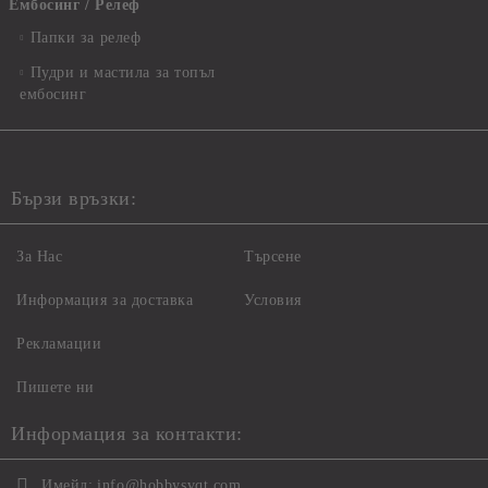
Ембосинг / Релеф
Папки за релеф
Пудри и мастила за топъл
ембосинг
Бързи връзки:
За Нас
Търсене
Информация за доставка
Условия
Рекламации
Пишете ни
Информация за контакти:
Имейл:
info@hobbysvqt.com