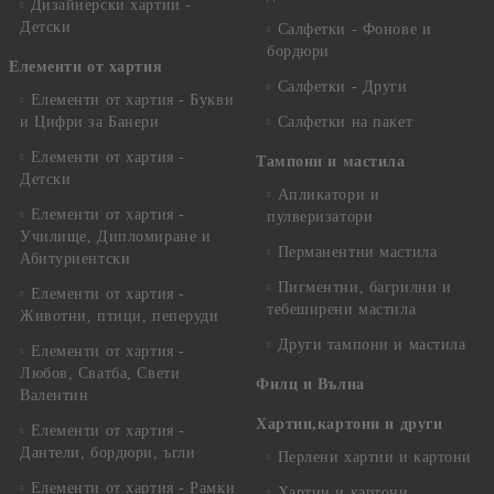
Дизайнерски хартии -
Детски
Салфетки - Фонове и
бордюри
Елементи от хартия
Салфетки - Други
Елементи от хартия - Букви
и Цифри за Банери
Салфетки на пакет
Елементи от хартия -
Тампони и мастила
Детски
Апликатори и
Елементи от хартия -
пулверизатори
Училище, Дипломиране и
Перманентни мастила
Абитуриентски
Пигментни, багрилни и
Елементи от хартия -
тебеширени мастила
Животни, птици, пеперуди
Други тампони и мастила
Елементи от хартия -
Любов, Сватба, Свети
Филц и Вълна
Валентин
Хартии,картони и други
Елементи от хартия -
Дантели, бордюри, ъгли
Перлени хартии и картони
Елементи от хартия - Рамки
Хартии и картони