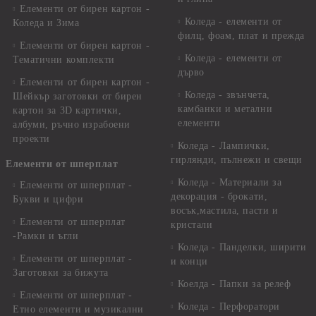
Елементи от бирен картон -
Коледа - елементи от
Коледа и Зима
филц, фоам, плат и прежда
Елементи от бирен картон -
Коледа - елементи от
Тематични комплекти
дърво
Елементи от бирен картон -
Коледа - звънчета,
Шейкър заготовки от бирен
камбанки и метални
картон за 3D картички,
елементи
албуми, ръчно израбоени
проекти
Коледа - Лампички,
гирлянди, пълнежи и свещи
Елементи от шперплат
Коледа - Материали за
Елементи от шперплат -
декорация - брокати,
Букви и цифри
восък,мастила, пасти и
Елементи от шперплат
кристали
-Рамки и ъгли
Коледа - Панделки, ширити
Елементи от шперплат -
и конци
Заготовки за бижута
Коелда - Папки за релеф
Елементи от шперплат -
Коледа - Перфоратори
Етно елементи и музикални