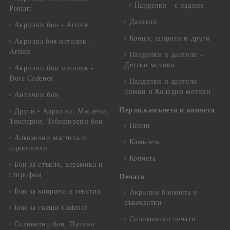
Панделки - с надпис
Pentart
Дантели
Акрилни бои - Artiste
Конци, ширити и други
Акрилна боя металик -
Artiste
Панделки и дантели -
Детски мотиви
Акрилни бои металик -
Dora Cadence
Панделки и дантели -
Зимни и Коледни мотиви
Антични бои
Перли,камъчета и копчета
Други - Акрилни, Маслени,
Темперни, Тебеширени бои
Перли
Алкохолни мастила и
Камъчета
оцветители
Копчета
Бои за стъкло, керамика и
стирофом
Печати
Бои за коприна и текстил
Акрилни блокчета и
ръкохватки
Бои за свещи Cadence
Силиконови печати
Солвентни бои, Патина