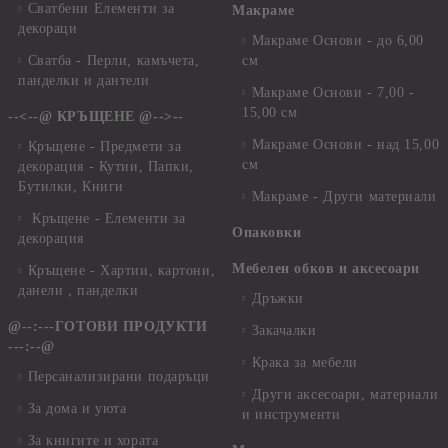
Сватбени Елементи за
Макраме
декораци
Макраме Основи - до 6,00
Сватба - Перли, камъчета,
см
панделки и дантели
Макраме Основи - 7,00 -
15,00 см
--<--@ КРЪЩЕНЕ @-->--
Макраме Основи - над 15,00
Кръщене - Предмети за
см
декорация - Кутии, Папки,
Бутилки, Книги
Макраме - Други материали
Кръщене - Елементи за
Опаковки
декорация
Мебелен обков и аксесоари
Кръщене - Хартии, картони,
данели , панделки
Дръжки
@--:---ГОТОВИ ПРОДУКТИ
Закачалки
---:--@
Крака за мебели
Персанализирани подаръци
Други аксесоари, материали
За дома и уюта
и инструменти
За книгите и хората