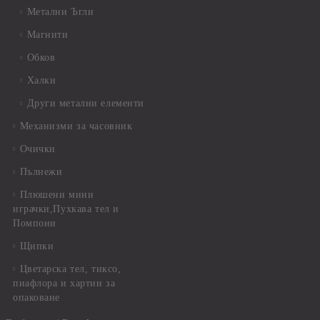
Метални Ъгли
Магнити
Обков
Халки
Други метални елементи
Механизми за часовник
Очички
Пълнежи
Плюшени мини
играчки,Пухкава тел и
Помпони
Щипки
Цветарска тел, тиксо,
пиафлора и хартии за
опаковане