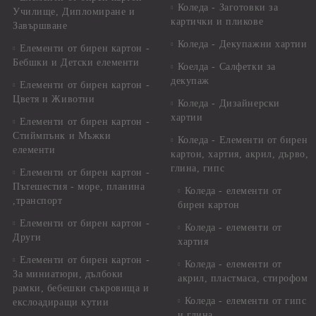
Коледа - Заготовки за
Училище, Дипломиране и
картички и пликове
Завършване
Коледа - Декупажни хартии
Елементи от бирен картон -
Бебшки и Детски елементи
Коелда - Салфетки за
декупаж
Елементи от бирен картон -
Цветя и Животни
Коледа - Дизайнерски
хартии
Елементи от бирен картон -
Стиймпънк и Мъжки
Коледа - Eлементи от бирен
елементи
картон, хартия, акрил, дърво,
глина, гипс
Елементи от бирен картон -
Пътешестия - море, планина
Коледа - елементи от
,транспорт
бирен картон
Елементи от бирен картон -
Коледа - елементи от
Други
хартия
Елементи от бирен картон -
Коледа - елементи от
За миниатюри, дълбоки
акрил, пластмаса, стирофом
рамки, бебешки съкровища и
Коледа - елементи от гипс
екслоадиращи кутии
и глина