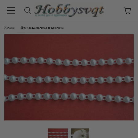
Начало
Перли,камъчета и копчета