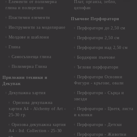
Елементи от полимерна
Плат, органза, зебло,
глина и полирезин
целофан
Пластични елементи
Пънчове Перфоратори
Инструменти за моделиране
Перфоратори до 2,50 см
Молдове и шаблони
Перфоратори 2,50 см
Глина
Перфоратори над 2,50 см
Самосъхнеща глина
Бордюрни пънчове
Полимерна Глина
Ъглови перфоратори
Перфоратори Основни
Приложни техники и
Фигури - кръгове, овали
Декупаж
Декупажна хартия
Перфоратори - Сърца и
звезди
Оризова декупажна
хартия А4 - Alchemy of Art -
Перфоратори - Цветя, листа
25-30 гр.
и клонки
Оризова декупажна хартия
Перфоратори - Детски
А4 - Itd. Collection - 25-30
Перфоратори - Животни
гр.