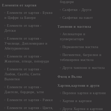
бордюри
Елементи от хартия
Салфетки - Други
Елементи от хартия - Букви
и Цифри за Банери
Салфетки на пакет
Елементи от хартия -
Тампони и мастила
Детски
Апликатори и
Елементи от хартия -
пулверизатори
Училище, Дипломиране и
Перманентни мастила
Абитуриентски
Пигментни, багрилни и
Елементи от хартия -
тебеширени мастила
Животни, птици, пеперуди
Други тампони и мастила
Елементи от хартия -
Любов, Сватба, Свети
Филц и Вълна
Валентин
Хартии,картони и други
Елементи от хартия -
Дантели, бордюри, ъгли
Перлени хартии и картони
Елементи от хартия - Рамки
Хартии и картони
Елементи от хартия - Цветя,
Други Хартии и картони