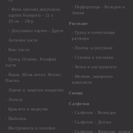
Перфоратори - Коледни и
Фина оризова декупажна
Зимни
хартия Stamperia - 21 х
29.см. - 28гр.
Рисуване
Декупажна хартия - Други
Грунд и почистващи
разтвори
Антични пасти
Платна за рисуване
Вакс пасти
Стативи и поставки
Грунд, Основи, Релефни
пасти
Четки и инструменти
Варак, Шлак метал, Фолио,
Моливи, акварелни
Пантна
комплекти
Лакове и защитни покрития
Свещи
Лепила
Салфетки
Краклета и медиуми
Салфетки - Великден
Шаблони
Салфетки - Детски
Инструменти и пособия
Салфетки - Животни, птици