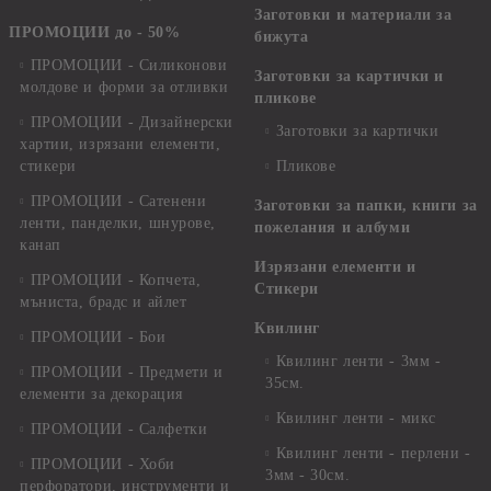
Заготовки и материали за
ПРОМОЦИИ до - 50%
бижута
ПРОМОЦИИ - Силиконови
Заготовки за картички и
молдове и форми за отливки
пликове
ПРОМОЦИИ - Дизайнерски
Заготовки за картички
хартии, изрязани елементи,
стикери
Пликове
ПРОМОЦИИ - Сатенени
Заготовки за папки, книги за
ленти, панделки, шнурове,
пожелания и албуми
канап
Изрязани елементи и
ПРОМОЦИИ - Копчета,
Стикери
мъниста, брадс и айлет
Квилинг
ПРОМОЦИИ - Бои
Квилинг ленти - 3мм -
ПРОМОЦИИ - Предмети и
35см.
елементи за декорация
Квилинг ленти - микс
ПРОМОЦИИ - Салфетки
Квилинг ленти - перлени -
ПРОМОЦИИ - Хоби
3мм - 30см.
перфоратори, инструменти и