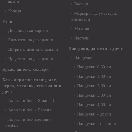
покани
Восъци
Коледа
Маркери, флумастери,
химикали
Етно
Моливи
Дизайнерски хартии
Пастели
Елементи за декорация
Панделки, дантели и други
Ширити, шевици, канапи
Панделки
Предмети за декорация
Панделки 0,60 см
Брадс, айлетс, холдери
Панделки 1,00 см
Бои - акрилни, гланц, мат,
перла, металик, текстилни и
Панделки 2,00 см
други
Панделки 3,00 см
Акрилни бои - Stamperia
Панделки 4,00 см
Акрилни бои - Pentart
Панделки - други
Акрилни бои металик -
Панделки - с надпис
Pentart