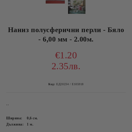
Наниз полусферични перли - Бяло
- 6,00 мм - 2.00м.
€1.20
2.35лв.
Код:
ЕД20234 / E105918
..
Ширина:
0,6
см.
Дължина:
1
м.