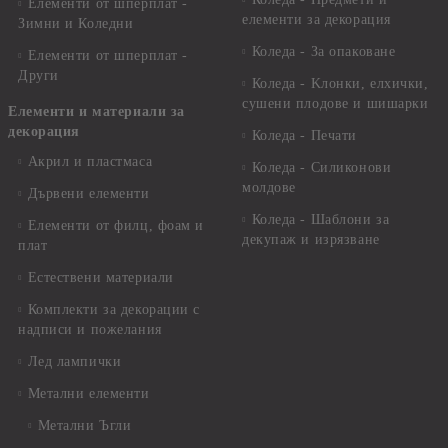
Елементи от шперплат -
елементи за декорация
Зимни и Коледни
Коледа - За опаковане
Елементи от шперплат -
Други
Коледа - Kлонки, елхички,
сушени плодове и шишарки
Елементи и материали за
декорация
Коледа - Печати
Акрил и пластмаса
Коледа - Силиконови
молдове
Дървени елементи
Коледа - Шаблони за
Елементи от филц, фоам и
декупаж и изрязване
плат
Естествени материали
Комплекти за декорации с
надписи и пожелания
Лед лампички
Метални елементи
Метални Ъгли