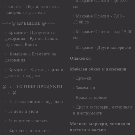
Макраме Основи - до 6,00
Сватба - Перли, камъчета,
см
панделки и дантели
Макраме Основи - 7,00 -
15,00 см
--<--@ КРЪЩЕНЕ @-->--
Макраме Основи - над 15,00
Кръщене - Предмети за
см
декорация - Кутии, Папки,
Бутилки, Книги
Макраме - Други материали
Кръщене - Елементи за
Опаковки
декорация
Мебелен обков и аксесоари
Кръщене - Хартии, картони,
данели , панделки
Дръжки
@--:---ГОТОВИ ПРОДУКТИ
Закачалки
---:--@
Крака за мебели
Персанализирани подаръци
Други аксесоари, материали
За дома и уюта
и инструменти
За книгите и хората
Моливи, маркери, химикали,
пастели и восъци
Картички, пликове и