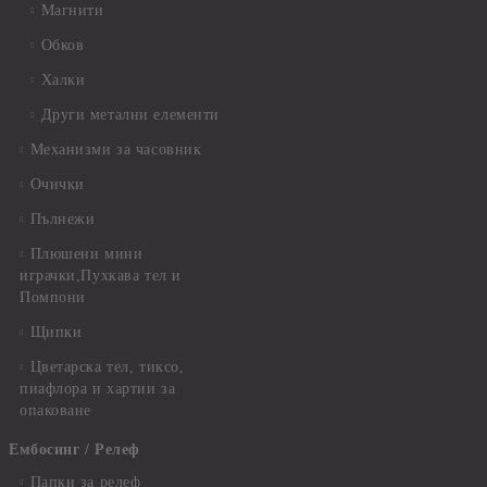
Магнити
Обков
Халки
Други метални елементи
Механизми за часовник
Очички
Пълнежи
Плюшени мини
играчки,Пухкава тел и
Помпони
Щипки
Цветарска тел, тиксо,
пиафлора и хартии за
опаковане
Ембосинг / Релеф
Папки за релеф