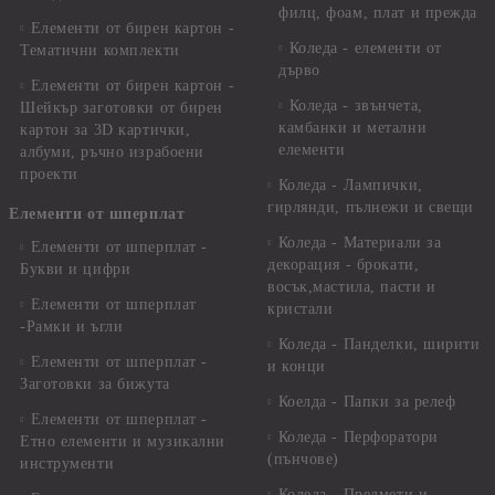
филц, фоам, плат и прежда
Елементи от бирен картон -
Коледа - елементи от
Тематични комплекти
дърво
Елементи от бирен картон -
Коледа - звънчета,
Шейкър заготовки от бирен
камбанки и метални
картон за 3D картички,
елементи
албуми, ръчно израбоени
проекти
Коледа - Лампички,
гирлянди, пълнежи и свещи
Елементи от шперплат
Коледа - Материали за
Елементи от шперплат -
декорация - брокати,
Букви и цифри
восък,мастила, пасти и
Елементи от шперплат
кристали
-Рамки и ъгли
Коледа - Панделки, ширити
Елементи от шперплат -
и конци
Заготовки за бижута
Коелда - Папки за релеф
Елементи от шперплат -
Коледа - Перфоратори
Етно елементи и музикални
(пънчове)
инструменти
Коледа - Предмети и