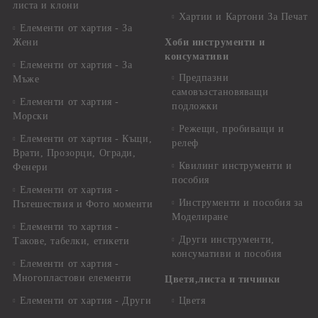
листа и клони
Хартии и Картони За Печат
Елементи от хартия - За
Жени
Хоби инструменти и
консумативи
Елементи от хартия - За
Предпазни
Мъже
самовъзстановяващи
Елементи от хартия -
подложки
Морски
Режещи, пробиващи и
Елементи от хартия - Къщи,
релеф
Врати, Прозорци, Огради,
Квилинг инструменти и
Фенери
пособия
Елементи от хартия -
Инструменти и пособия за
Пътешествия и Фото моменти
Моделиране
Елементи то хартия -
Други инструменти,
Такове, табелки, етикети
консумативи и пособия
Елементи от хартия -
Многопластови елементи
Цветя,листа и тичинки
Елементи от хартия - Други
Цветя