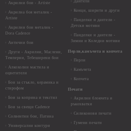
Дантели
Акрилни бои - Artiste
Конци, ширити и други
Акрилна боя металик -
Artiste
Панделки и дантели -
Детски мотиви
Акрилни бои металик -
Dora Cadence
Панделки и дантели -
Зимни и Коледни мотиви
Антични бои
Перли,камъчета и копчета
Други - Акрилни, Маслени,
Темперни, Тебеширени бои
Перли
Алкохолни мастила и
Камъчета
оцветители
Копчета
Бои за стъкло, керамика и
стирофом
Печати
Бои за коприна и текстил
Акрилни блокчета и
ръкохватки
Бои за свещи Cadence
Силиконови печати
Солвентни бои, Патина
Гумени печати
Универсални контури