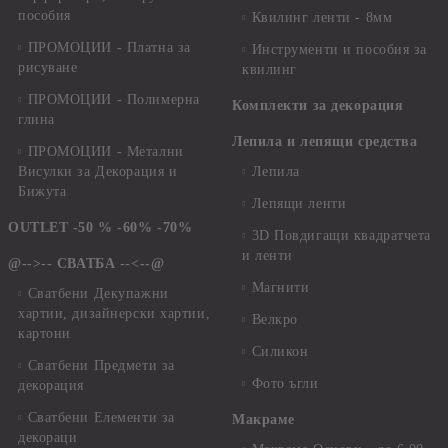
пособия
Квилинг ленти - 8мм
ПРОМОЦИИ - Платна за
Инструменти и пособия за
рисуване
квилинг
ПРОМОЦИИ - Полимерна
Комплекти за декорация
глина
Лепила и лепящи средства
ПРОМОЦИИ - Метални
Висулки за Декорация и
Лепила
Бижута
Лепящи ленти
OUTLET -50 % -60% -70%
3D Повдигащи квадратчета
и ленти
@-->-- СВАТБА --<--@
Магнити
Сватбени Декупажни
хартии, дизайнерски хартии,
Велкро
картони
Силикон
Сватбени Предмети за
Фото ъгли
декорация
Сватбени Елементи за
Макраме
декораци