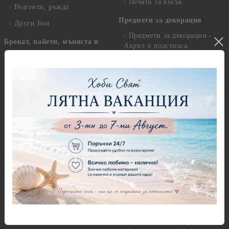
Печати за восък
Реагенти, ръжда
Предмети за декорация
Други Бои
Предмети за декорация -
Брокат, пайети, мъниста и
Акрил и пластмаса
декоративен пясък
Предмети за декорация -
Брокати, ледени кристали и
Дърво
мини перли
Предмети за декорация -
Пайети
Мукава, Картон и Хартия
Мъниста
Предмети за декорация -
МДФ
Декоративен пясък и
камъчета
Предмети за декорация -
Керамика и метал
Висулки
Предмети за декорация -
Глина,Гипс, Калъпи,
Стирофом
Елементи, Инструменти
Предмети за декорация -
Керамична смес за отливки
Стъкло
Керамични елементи
Предмети за декорация -