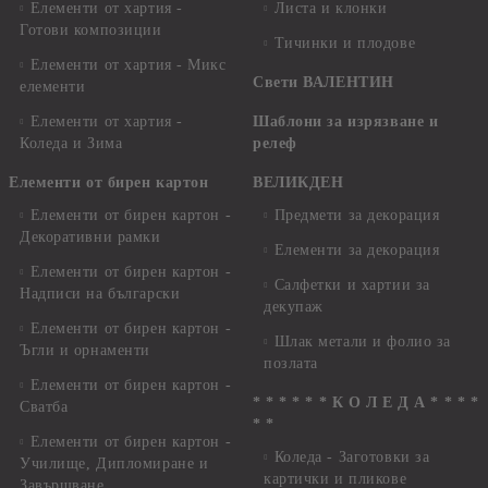
Елементи от хартия -
Листа и клонки
Готови композиции
Тичинки и плодове
Елементи от хартия - Микс
Свети ВАЛЕНТИН
елементи
Елементи от хартия -
Шаблони за изрязване и
Коледа и Зима
релеф
Елементи от бирен картон
ВЕЛИКДЕН
Елементи от бирен картон -
Предмети за декорация
Декоративни рамки
Елементи за декорация
Елементи от бирен картон -
Салфетки и хартии за
Надписи на български
декупаж
Елементи от бирен картон -
Шлак метали и фолио за
Ъгли и орнаменти
позлата
Елементи от бирен картон -
* * * * * * К О Л Е Д А * * * *
Сватба
* *
Елементи от бирен картон -
Коледа - Заготовки за
Училище, Дипломиране и
картички и пликове
Завършване