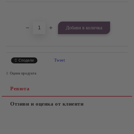
Добави в желани
Tweet
Сподели
Оцени продукта
Ревюта
Отзиви и оценка от клиенти