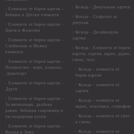
Коледа - Декупажни хартии
Елементи от бирен картон -
Бебшки и Детски елементи
Коелда - Салфетки за
декупаж
Елементи от бирен картон -
Цветя и Животни
Коледа - Дизайнерски
хартии
Елементи от бирен картон -
Стиймпънк и Мъжки
Коледа - Eлементи от бирен
елементи
картон, хартия, акрил, дърво,
глина, гипс
Елементи от бирен картон -
Пътешестия - море, планина
Коледа - елементи от
,транспорт
бирен картон
Елементи от бирен картон -
Коледа - елементи от
Други
хартия
Елементи от бирен картон -
Коледа - елементи от
За миниатюри, дълбоки
акрил, пластмаса, стирофом
рамки, бебешки съкровища и
Коледа - елементи от гипс
екслоадиращи кутии
и глина
Елементи от бирен картон -
Коледа - елементи от
Коледа и Зима