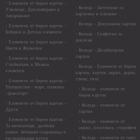
Елементи от бирен картон -
Коледа - Заготовки за
Училище, Дипломиране и
картички и пликове
Завършване
Коледа - Декупажни хартии
Елементи от бирен картон -
Бебшки и Детски елементи
Коелда - Салфетки за
декупаж
Елементи от бирен картон -
Цветя и Животни
Коледа - Дизайнерски
хартии
Елементи от бирен картон -
Стиймпънк и Мъжки
Коледа - Eлементи от бирен
елементи
картон, хартия, акрил, дърво,
глина, гипс
Елементи от бирен картон -
Пътешестия - море, планина
Коледа - елементи от
,транспорт
бирен картон
Елементи от бирен картон -
Коледа - елементи от
Други
хартия
Елементи от бирен картон -
Коледа - елементи от
За миниатюри, дълбоки
акрил, пластмаса, стирофом
рамки, бебешки съкровища и
Коледа - елементи от гипс
екслоадиращи кутии