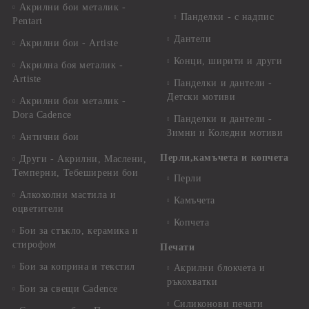
Акрилни бои металик -
Панделки - с надпис
Pentart
Дантели
Акрилни бои - Artiste
Конци, ширити и други
Акрилна боя металик -
Artiste
Панделки и дантели -
Детски мотиви
Акрилни бои металик -
Dora Cadence
Панделки и дантели -
Зимни и Коледни мотиви
Антични бои
Перли,камъчета и копчета
Други - Акрилни, Маслени,
Темперни, Тебеширени бои
Перли
Алкохолни мастила и
Камъчета
оцветители
Копчета
Бои за стъкло, керамика и
стирофом
Печати
Бои за коприна и текстил
Акрилни блокчета и
ръкохватки
Бои за свещи Cadence
Силиконови печати