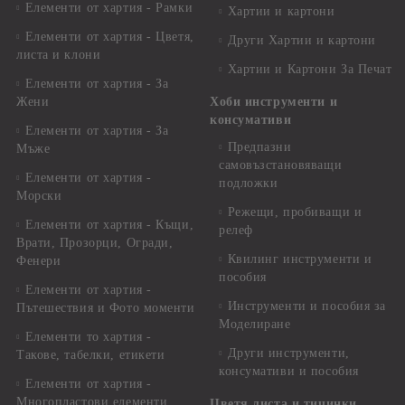
Елементи от хартия - Рамки
Хартии и картони
Елементи от хартия - Цветя,
Други Хартии и картони
листа и клони
Хартии и Картони За Печат
Елементи от хартия - За
Жени
Хоби инструменти и
консумативи
Елементи от хартия - За
Предпазни
Мъже
самовъзстановяващи
Елементи от хартия -
подложки
Морски
Режещи, пробиващи и
Елементи от хартия - Къщи,
релеф
Врати, Прозорци, Огради,
Квилинг инструменти и
Фенери
пособия
Елементи от хартия -
Инструменти и пособия за
Пътешествия и Фото моменти
Моделиране
Елементи то хартия -
Други инструменти,
Такове, табелки, етикети
консумативи и пособия
Елементи от хартия -
Многопластови елементи
Цветя,листа и тичинки