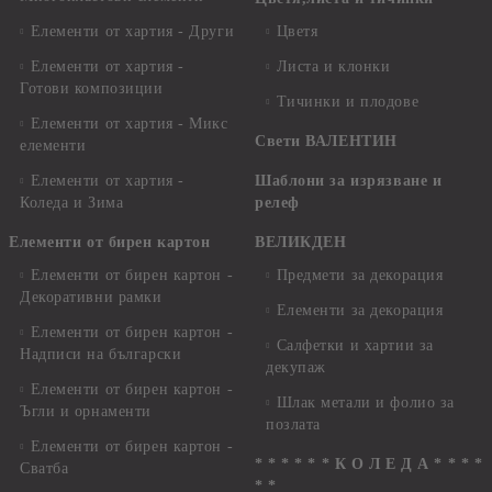
Елементи от хартия - Други
Цветя
Елементи от хартия -
Листа и клонки
Готови композиции
Тичинки и плодове
Елементи от хартия - Микс
Свети ВАЛЕНТИН
елементи
Елементи от хартия -
Шаблони за изрязване и
Коледа и Зима
релеф
Елементи от бирен картон
ВЕЛИКДЕН
Елементи от бирен картон -
Предмети за декорация
Декоративни рамки
Елементи за декорация
Елементи от бирен картон -
Салфетки и хартии за
Надписи на български
декупаж
Елементи от бирен картон -
Шлак метали и фолио за
Ъгли и орнаменти
позлата
Елементи от бирен картон -
* * * * * * К О Л Е Д А * * * *
Сватба
* *