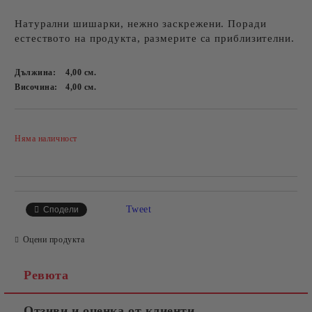
Натурални шишарки, нежно заскрежени. Поради
естеството на продукта, размерите са приблизителни.
Дължина:
4,00
см.
Височина:
4,00
см.
Добави в желани
Няма наличност
Tweet
Сподели
Оцени продукта
Ревюта
Отзиви и оценка от клиенти