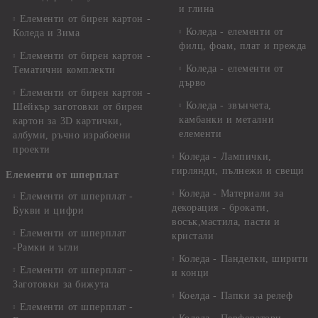
и глина
Елементи от бирен картон -
Коледа - елементи от
Коледа и Зима
филц, фоам, плат и прежда
Елементи от бирен картон -
Коледа - елементи от
Тематични комплекти
дърво
Елементи от бирен картон -
Коледа - звънчета,
Шейкър заготовки от бирен
камбанки и метални
картон за 3D картички,
елементи
албуми, ръчно израбоени
проекти
Коледа - Лампички,
гирлянди, пълнежи и свещи
Елементи от шперплат
Коледа - Материали за
Елементи от шперплат -
декорация - брокати,
Букви и цифри
восък,мастила, пасти и
Елементи от шперплат
кристали
-Рамки и ъгли
Коледа - Панделки, ширити
Елементи от шперплат -
и конци
Заготовки за бижута
Коелда - Папки за релеф
Елементи от шперплат -