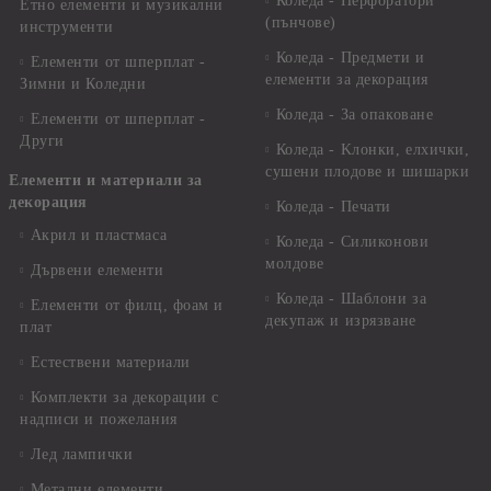
Коледа - Перфоратори
Етно елементи и музикални
(пънчове)
инструменти
Коледа - Предмети и
Елементи от шперплат -
елементи за декорация
Зимни и Коледни
Коледа - За опаковане
Елементи от шперплат -
Други
Коледа - Kлонки, елхички,
сушени плодове и шишарки
Елементи и материали за
декорация
Коледа - Печати
Акрил и пластмаса
Коледа - Силиконови
молдове
Дървени елементи
Коледа - Шаблони за
Елементи от филц, фоам и
декупаж и изрязване
плат
Естествени материали
Комплекти за декорации с
надписи и пожелания
Лед лампички
Метални елементи