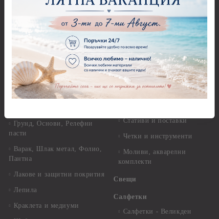
Оризова декупажна хартия
Перфоратори - Детски
А4 - Itd. Collection - 25-30
Перфоратори - Животни
гр.
Перфоратори - Коледни и
Фина оризова декупажна
Зимни
хартия Stamperia - 21 х
29.см. - 28гр.
Рисуване
Декупажна хартия - Други
Грунд и почистващи
разтвори
Антични пасти
Платна за рисуване
Вакс пасти
Стативи и поставки
Грунд, Основи, Релефни
пасти
Четки и инструменти
Варак, Шлак метал, Фолио,
Моливи, акварелни
Пантна
комплекти
Лакове и защитни покрития
Свещи
Лепила
Салфетки
Краклета и медиуми
Салфетки - Великден