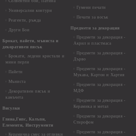
Солвентни бои, Патина
Гумени печати
Универсални контури
Печати за восък
Реагенти, ръжда
Предмети за декорация
Други Бои
Предмети за декорация -
Брокат, пайети, мъниста и
Акрил и пластмаса
декоративен пясък
Предмети за декорация -
Брокати, ледени кристали и
Дърво
мини перли
Предмети за декорация -
Пайети
Мукава, Картон и Хартия
Мъниста
Предмети за декорация -
МДФ
Декоративен пясък и
камъчета
Предмети за декорация -
Керамика и метал
Висулки
Предмети за декорация -
Глина,Гипс, Калъпи,
Стирофом
Елементи, Инструменти
Предмети за декорация -
Керамична смес за отливки