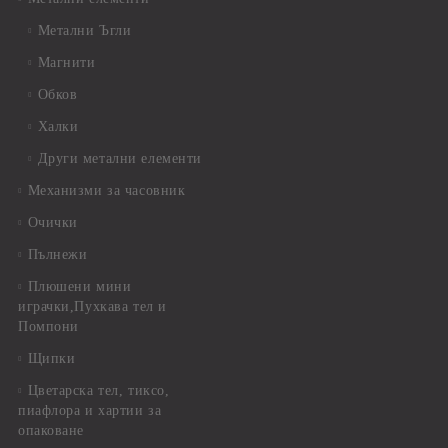
Метални Ъгли
Магнити
Обков
Халки
Други метални елементи
Механизми за часовник
Очички
Пълнежи
Плюшени мини
играчки,Пухкава тел и
Помпони
Щипки
Цветарска тел, тиксо,
пиафлора и хартии за
опаковане