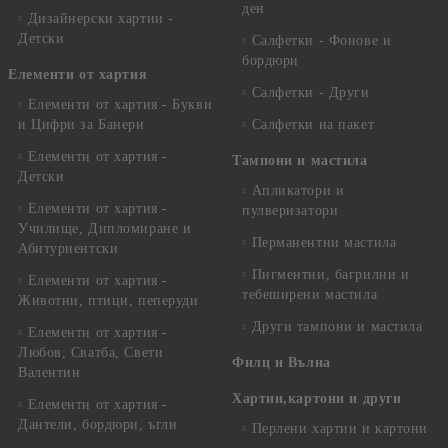
ден
Дизайнерски хартии -
Детски
Салфетки - Фонове и
бордюри
Елементи от хартия
Салфетки - Други
Елементи от хартия - Букви
и Цифри за Банери
Салфетки на пакет
Елементи от хартия -
Тампони и мастила
Детски
Апликатори и
Елементи от хартия -
пулверизатори
Училище, Дипломиране и
Перманентни мастила
Абитуриентски
Пигментни, багрилни и
Елементи от хартия -
тебеширени мастила
Животни, птици, пеперуди
Други тампони и мастила
Елементи от хартия -
Любов, Сватба, Свети
Филц и Вълна
Валентин
Хартии,картони и други
Елементи от хартия -
Дантели, бордюри, ъгли
Перлени хартии и картони