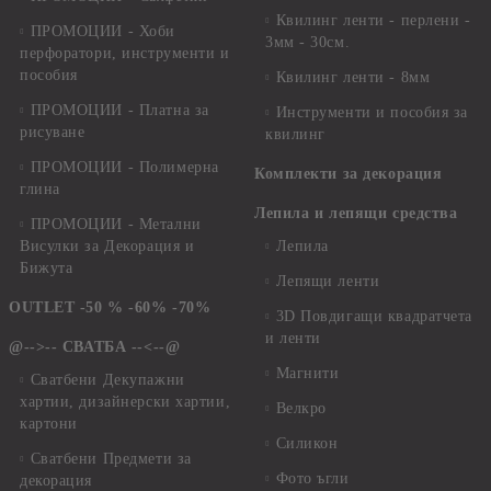
Квилинг ленти - перлени -
ПРОМОЦИИ - Хоби
3мм - 30см.
перфоратори, инструменти и
пособия
Квилинг ленти - 8мм
ПРОМОЦИИ - Платна за
Инструменти и пособия за
рисуване
квилинг
ПРОМОЦИИ - Полимерна
Комплекти за декорация
глина
Лепила и лепящи средства
ПРОМОЦИИ - Метални
Висулки за Декорация и
Лепила
Бижута
Лепящи ленти
OUTLET -50 % -60% -70%
3D Повдигащи квадратчета
и ленти
@-->-- СВАТБА --<--@
Магнити
Сватбени Декупажни
хартии, дизайнерски хартии,
Велкро
картони
Силикон
Сватбени Предмети за
Фото ъгли
декорация