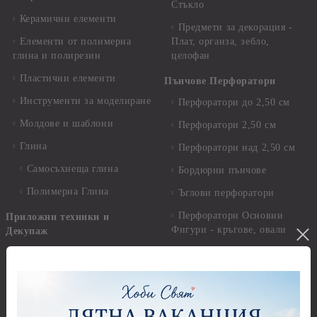
Стъкло
Керамични елементи
Предмети за декорация -
Елементи от полимерна
Плат, органза, зебло,
глина и полирезин
целофан
Пластични елементи
Пънчове Перфоратори
Инструменти за моделиране
Перфоратори до 2,50 см
Молдове и шаблони
Перфоратори 2,50 см
Глина
Перфоратори над 2,50 см
Самосъхнеща глина
Бордюрни пънчове
Полимерна Глина
Ъглови перфоратори
Перфоратори Основни
Приложни техники и
Фигури - кръгове, овали
Декупаж
Декупажна хартия
Перфоратори - Сърца и
звезди
Оризова декупажна
хартия А4 - Alchemy of Art -
Перфоратори - Цветя, листа
25-30 гр.
и клонки