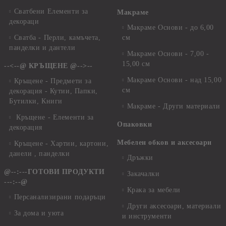
Сватбени Елементи за
Макраме
декораци
Макраме Основи - до 6,00
Сватба - Перли, камъчета,
см
панделки и дантели
Макраме Основи - 7,00 -
15,00 см
--<--@ КРЪЩЕНЕ @-->--
Макраме Основи - над 15,00
Кръщене - Предмети за
см
декорация - Кутии, Папки,
Бутилки, Книги
Макраме - Други материали
Кръщене - Елементи за
Опаковки
декорация
Мебелен обков и аксесоари
Кръщене - Хартии, картони,
данели , панделки
Дръжки
@--:---ГОТОВИ ПРОДУКТИ
Закачалки
---:--@
Крака за мебели
Персанализирани подаръци
Други аксесоари, материали
За дома и уюта
и инструменти