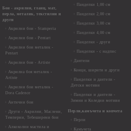
Панделки 1,00 см
Бои - акрилни, гланц, мат,
перла, металик, текстилни и
Панделки 2,00 см
други
Панделки 3,00 см
Акрилни бои - Stamperia
Панделки 4,00 см
Акрилни бои - Pentart
Панделки - други
Акрилни бои металик -
Панделки - с надпис
Pentart
Дантели
Акрилни бои - Artiste
Конци, ширити и други
Акрилна боя металик -
Artiste
Панделки и дантели -
Детски мотиви
Акрилни бои металик -
Dora Cadence
Панделки и дантели -
Зимни и Коледни мотиви
Антични бои
Перли,камъчета и копчета
Други - Акрилни, Маслени,
Темперни, Тебеширени бои
Перли
Алкохолни мастила и
Камъчета