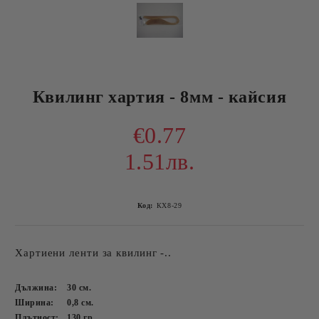
Квилинг хартия - 8мм - кайсия
€0.77
1.51лв.
Код:
КХ8-29
Хартиени ленти за квилинг -..
Дължина:
30
см.
Ширина:
0,8
см.
Плътност:
130
гр.