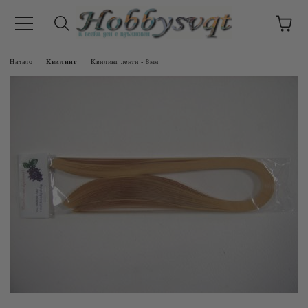
Начало
Квилинг
Квилинг ленти - 8мм