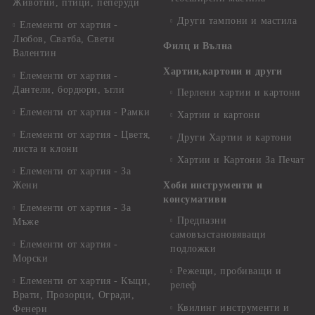
Животни, птици, пеперуди
Други тампони и мастила
Елементи от хартия -
Любов, Сватба, Свети
Филц и Вълна
Валентин
Хартии,картони и други
Елементи от хартия -
Дантели, бордюри, ъгли
Перлени хартии и картони
Елементи от хартия - Рамки
Хартии и картони
Елементи от хартия - Цветя,
Други Хартии и картони
листа и клони
Хартии и Картони За Печат
Елементи от хартия - За
Жени
Хоби инструменти и
консумативи
Елементи от хартия - За
Предпазни
Мъже
самовъзстановяващи
Елементи от хартия -
подложки
Морски
Режещи, пробиващи и
Елементи от хартия - Къщи,
релеф
Врати, Прозорци, Огради,
Квилинг инструменти и
Фенери