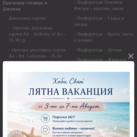
Перфоратори Основни
Приложни техники и
Фигури - кръгове, овали
Декупаж
Декупажна хартия
Перфоратори - Сърца и
звезди
Оризова декупажна
хартия А4 - Alchemy of Art -
Перфоратори - Цветя, листа
25-30 гр.
и клонки
Оризова декупажна хартия
Перфоратори - Детски
А4 - Itd. Collection - 25-30
Перфоратори - Животни
гр.
Перфоратори - Коледни и
Фина оризова декупажна
Зимни
хартия Stamperia - 21 х
29.см. - 28гр.
Рисуване
Декупажна хартия - Други
Грунд и почистващи
разтвори
Антични пасти
Платна за рисуване
Вакс пасти
Стативи и поставки
Грунд, Основи, Релефни
пасти
Четки и инструменти