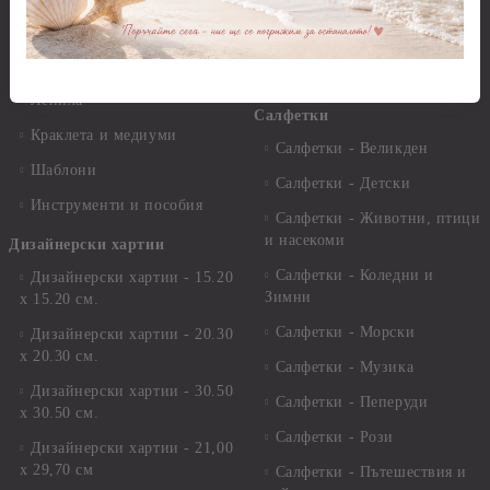
Варак, Шлак метал, Фолио,
Моливи, акварелни
Пантна
комплекти
Лакове и защитни покрития
Свещи
Лепила
Салфетки
Краклета и медиуми
Салфетки - Великден
Шаблони
Салфетки - Детски
Инструменти и пособия
Салфетки - Животни, птици
и насекоми
Дизайнерски хартии
Салфетки - Коледни и
Дизайнерски хартии - 15.20
Зимни
х 15.20 см.
Салфетки - Морски
Дизайнерски хартии - 20.30
х 20.30 см.
Салфетки - Музика
Дизайнерски хартии - 30.50
Салфетки - Пеперуди
х 30.50 см.
Салфетки - Рози
Дизайнерски хартии - 21,00
х 29,70 см
Салфетки - Пътешествия и