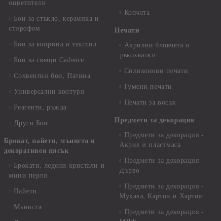
оцветители
Копчета
Бои за стъкло, керамика и
стирофом
Печати
Бои за коприна и текстил
Акрилни блокчета и
ръкохватки
Бои за свещи Cadence
Силиконови печати
Солвентни бои, Патина
Гумени печати
Универсални контури
Печати за восък
Реагенти, ръжда
Предмети за декорация
Други Бои
Предмети за декорация -
Брокат, пайети, мъниста и
Акрил и пластмаса
декоративен пясък
Предмети за декорация -
Брокати, ледени кристали и
Дърво
мини перли
Предмети за декорация -
Пайети
Мукава, Картон и Хартия
Мъниста
Предмети за декорация -