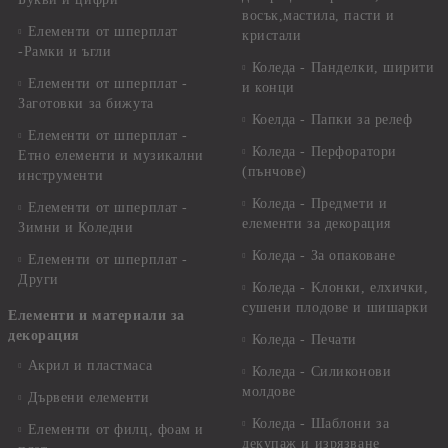
восък,мастила, пасти и
Елементи от шперплат
кристали
-Рамки и ъгли
Коледа - Панделки, ширити
Елементи от шперплат -
и конци
Заготовки за бижута
Коелда - Папки за релеф
Елементи от шперплат -
Коледа - Перфоратори
Етно елементи и музикални
(пънчове)
инструменти
Коледа - Предмети и
Елементи от шперплат -
елементи за декорация
Зимни и Коледни
Коледа - За опаковане
Елементи от шперплат -
Други
Коледа - Kлонки, елхички,
сушени плодове и шишарки
Елементи и материали за
декорация
Коледа - Печати
Акрил и пластмаса
Коледа - Силиконови
молдове
Дървени елементи
Коледа - Шаблони за
Елементи от филц, фоам и
декупаж и изрязване