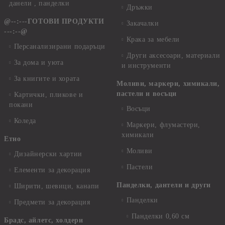
данели , панделки
Дръжки
@--:---ГОТОВИ ПРОДУКТИ
Закачалки
---:--@
Крака за мебели
Персанализирани подаръци
Други аксесоари, материали
За дома и уюта
и инструменти
За книгите и хората
Моливи, маркери, химикали,
пастели и восъци
Картички, пликове и
покани
Восъци
Коледа
Маркери, флумастери,
химикали
Етно
Моливи
Дизайнерски хартии
Пастели
Елементи за декорация
Панделки, дантели и други
Ширити, шевици, канапи
Панделки
Предмети за декорация
Панделки 0,60 см
Брадс, айлетс, холдери