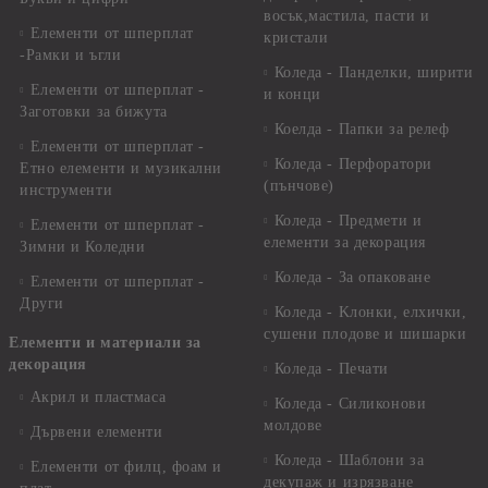
восък,мастила, пасти и
Елементи от шперплат
кристали
-Рамки и ъгли
Коледа - Панделки, ширити
Елементи от шперплат -
и конци
Заготовки за бижута
Коелда - Папки за релеф
Елементи от шперплат -
Коледа - Перфоратори
Етно елементи и музикални
(пънчове)
инструменти
Коледа - Предмети и
Елементи от шперплат -
елементи за декорация
Зимни и Коледни
Коледа - За опаковане
Елементи от шперплат -
Други
Коледа - Kлонки, елхички,
сушени плодове и шишарки
Елементи и материали за
декорация
Коледа - Печати
Акрил и пластмаса
Коледа - Силиконови
молдове
Дървени елементи
Коледа - Шаблони за
Елементи от филц, фоам и
декупаж и изрязване