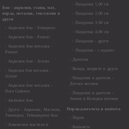
Панделки 1,00 см
Бои - акрилни, гланц, мат,
перла, металик, текстилни и
Панделки 2,00 см
други
Панделки 3,00 см
Акрилни бои - Stamperia
Панделки 4,00 см
Акрилни бои - Pentart
Панделки - други
Акрилни бои металик -
Панделки - с надпис
Pentart
Дантели
Акрилни бои - Artiste
Конци, ширити и други
Акрилна боя металик -
Artiste
Панделки и дантели -
Детски мотиви
Акрилни бои металик -
Dora Cadence
Панделки и дантели -
Зимни и Коледни мотиви
Антични бои
Перли,камъчета и копчета
Други - Акрилни, Маслени,
Темперни, Тебеширени бои
Перли
Алкохолни мастила и
Камъчета