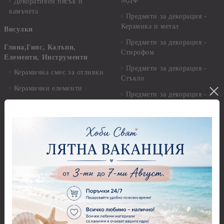
МДФ
Декоративен пясък и
камъчета
Предмети за декорация -
Керамика и метал
Висулки
Предмети за декорация -
Глина,Гипс, Калъпи,
Стирофом
Елементи, Инструменти
Предмети за декорация -
Керамична смес за отливки
Стъкло
Керамични елементи
Предмети за декорация -
Елементи от полимерна
Плат, органза, зебло,
глина и полирезин
целофан
Пластични елементи
Пънчове Перфоратори
Инструменти за моделиране
Перфоратори до 2,50 см
Молдове и шаблони
Перфоратори 2,50 см
Глина
Перфоратори над 2,50 см
Самосъхнеща глина
Бордюрни пънчове
Полимерна Глина
Ъглови перфоратори