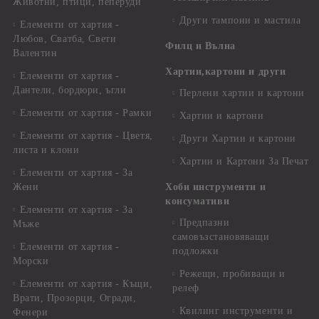
Животни, птици, пеперуди
Други тампони и мастила
Елементи от хартия -
Любов, Сватба, Свети
Филц и Вълна
Валентин
Хартии,картони и други
Елементи от хартия -
Дантели, бордюри, ъгли
Перлени хартии и картони
Елементи от хартия - Рамки
Хартии и картони
Елементи от хартия - Цветя,
Други Хартии и картони
листа и клони
Хартии и Картони За Печат
Елементи от хартия - За
Жени
Хоби инструменти и
консумативи
Елементи от хартия - За
Предпазни
Мъже
самовъзстановяващи
Елементи от хартия -
подложки
Морски
Режещи, пробиващи и
Елементи от хартия - Къщи,
релеф
Врати, Прозорци, Огради,
Квилинг инструменти и
Фенери