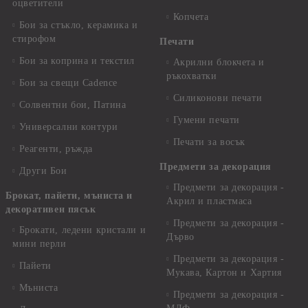
оцветители
Копчета
Бои за стъкло, керамика и
стирофом
Печати
Бои за коприна и текстил
Акрилни блокчета и
ръкохватки
Бои за свещи Cadence
Силиконови печати
Солвентни бои, Патина
Гумени печати
Универсални контури
Печати за восък
Реагенти, ръжда
Предмети за декорация
Други Бои
Предмети за декорация -
Брокат, пайети, мъниста и
Акрил и пластмаса
декоративен пясък
Предмети за декорация -
Брокати, ледени кристали и
Дърво
мини перли
Предмети за декорация -
Пайети
Мукава, Картон и Хартия
Мъниста
Предмети за декорация -