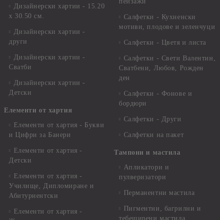
пейзажи
Дизайнерски хартии - 15.20
x 30.50 см.
Салфетки - Кухненски
мотиви, плодове и зеленчуци
Дизайнерски хартии -
други
Салфетки - Цветя и листа
Дизайнерски хартии -
Салфетки - Свети Валентин,
Сватби
Сватбени, Любов, Рожден
ден
Дизайнерски хартии -
Детски
Салфетки - Фонове и
бордюри
Елементи от хартия
Салфетки - Други
Елементи от хартия - Букви
и Цифри за Банери
Салфетки на пакет
Елементи от хартия -
Тампони и мастила
Детски
Апликатори и
Елементи от хартия -
пулверизатори
Училище, Дипломиране и
Перманентни мастила
Абитуриентски
Пигментни, багрилни и
Елементи от хартия -
тебеширени мастила