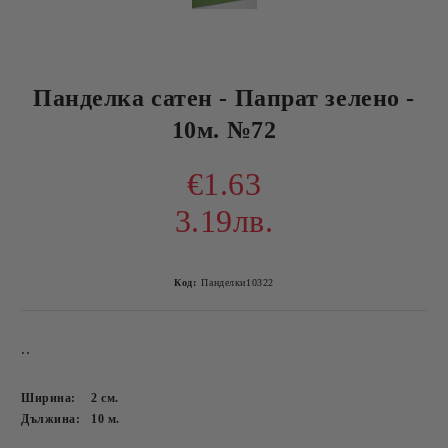
Панделка сатен - Папрат зелено -
10м. №72
€1.63
3.19лв.
Код:
Панделки10322
..
Ширина:
2
см.
Дължина:
10
м.