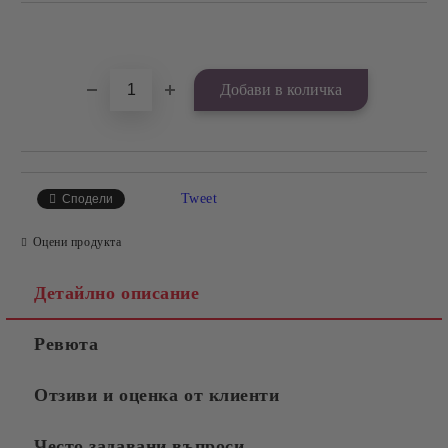
Добави в желани
Tweet
Сподели
Оцени продукта
Детайлно описание
Ревюта
Отзиви и оценка от клиенти
Често задавани въпроси