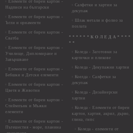
Елементи от бирен картон -
Салфетки и хартии за
Надписи на български
декупаж
Елементи от бирен картон -
Шлак метали и фолио за
Ъгли и орнаменти
позлата
Елементи от бирен картон -
* * * * * * К О Л Е Д А * * * *
Сватба
* *
Елементи от бирен картон -
Коледа - Заготовки за
Училище, Дипломиране и
картички и пликове
Завършване
Коледа - Декупажни хартии
Елементи от бирен картон -
Бебшки и Детски елементи
Коелда - Салфетки за
декупаж
Елементи от бирен картон -
Цветя и Животни
Коледа - Дизайнерски
хартии
Елементи от бирен картон -
Стиймпънк и Мъжки
Коледа - Eлементи от бирен
елементи
картон, хартия, акрил, дърво,
глина, гипс
Елементи от бирен картон -
Пътешестия - море, планина
Коледа - елементи от