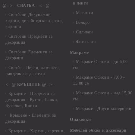
и ленти
@-->-- СВАТБА --<--@
Магнити
Сватбени Декупажни
хартии, дизайнерски хартии,
Велкро
картони
Силикон
Сватбени Предмети за
Фото ъгли
декорация
Сватбени Елементи за
Макраме
декораци
Макраме Основи - до 6,00
Сватба - Перли, камъчета,
см
панделки и дантели
Макраме Основи - 7,00 -
15,00 см
--<--@ КРЪЩЕНЕ @-->--
Макраме Основи - над 15,00
Кръщене - Предмети за
см
декорация - Кутии, Папки,
Бутилки, Книги
Макраме - Други материали
Кръщене - Елементи за
Опаковки
декорация
Мебелен обков и аксесоари
Кръщене - Хартии, картони,