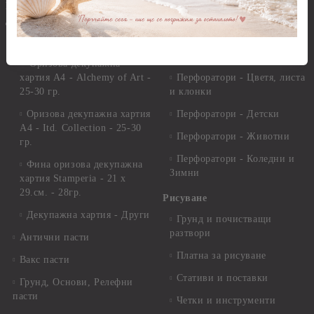
Перфоратори Основни
Приложни техники и
Фигури - кръгове, овали
Декупаж
Декупажна хартия
Перфоратори - Сърца и
звезди
Оризова декупажна
хартия А4 - Alchemy of Art -
Перфоратори - Цветя, листа
25-30 гр.
и клонки
Оризова декупажна хартия
Перфоратори - Детски
А4 - Itd. Collection - 25-30
Перфоратори - Животни
гр.
Перфоратори - Коледни и
Фина оризова декупажна
Зимни
хартия Stamperia - 21 х
29.см. - 28гр.
Рисуване
Декупажна хартия - Други
Грунд и почистващи
разтвори
Антични пасти
Платна за рисуване
Вакс пасти
Стативи и поставки
Грунд, Основи, Релефни
пасти
Четки и инструменти