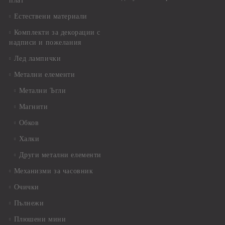
плат
Естествени материали
Комплекти за декорации с
надписи и пожелания
Лед лампички
Метални елементи
Метални Ъгли
Магнити
Обков
Халки
Други метални елементи
Механизми за часовник
Очички
Пълнежи
Плюшени мини