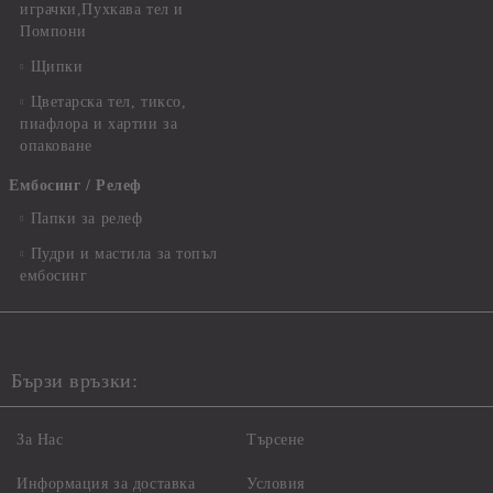
играчки,Пухкава тел и
Помпони
Щипки
Цветарска тел, тиксо,
пиафлора и хартии за
опаковане
Ембосинг / Релеф
Папки за релеф
Пудри и мастила за топъл
ембосинг
Бързи връзки:
За Нас
Търсене
Информация за доставка
Условия