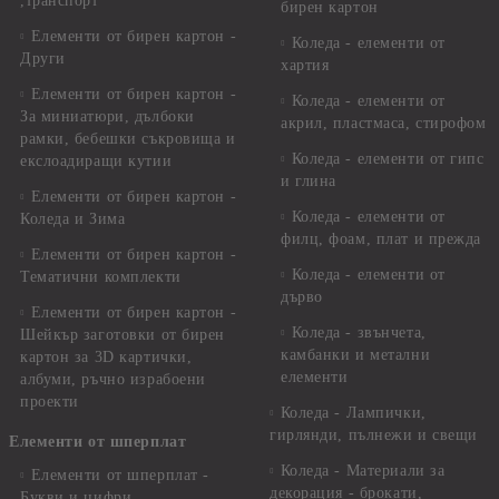
,транспорт
бирен картон
Елементи от бирен картон -
Коледа - елементи от
Други
хартия
Елементи от бирен картон -
Коледа - елементи от
За миниатюри, дълбоки
акрил, пластмаса, стирофом
рамки, бебешки съкровища и
Коледа - елементи от гипс
екслоадиращи кутии
и глина
Елементи от бирен картон -
Коледа - елементи от
Коледа и Зима
филц, фоам, плат и прежда
Елементи от бирен картон -
Коледа - елементи от
Тематични комплекти
дърво
Елементи от бирен картон -
Коледа - звънчета,
Шейкър заготовки от бирен
камбанки и метални
картон за 3D картички,
елементи
албуми, ръчно израбоени
проекти
Коледа - Лампички,
гирлянди, пълнежи и свещи
Елементи от шперплат
Коледа - Материали за
Елементи от шперплат -
декорация - брокати,
Букви и цифри