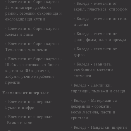
Елементи от бирен картон -
Коледа - елементи от
За миниатюри, дълбоки
акрил, пластмаса, стирофом
рамки, бебешки съкровища и
Коледа - елементи от гипс
екслоадиращи кутии
и глина
Елементи от бирен картон -
Коледа - елементи от
Коледа и Зима
филц, фоам, плат и прежда
Елементи от бирен картон -
Коледа - елементи от
Тематични комплекти
дърво
Елементи от бирен картон -
Коледа - звънчета,
Шейкър заготовки от бирен
камбанки и метални
картон за 3D картички,
елементи
албуми, ръчно израбоени
проекти
Коледа - Лампички,
гирлянди, пълнежи и свещи
Елементи от шперплат
Коледа - Материали за
Елементи от шперплат -
декорация - брокати,
Букви и цифри
восък,мастила, пасти и
Елементи от шперплат
кристали
-Рамки и ъгли
Коледа - Панделки, ширити