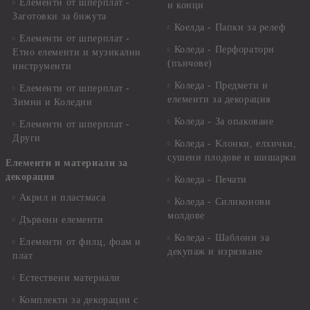
Елементи от шперплат -
и конци
Заготовки за бижута
Коелда - Папки за релеф
Елементи от шперплат -
Коледа - Перфоратори
Етно елементи и музикални
(пънчове)
инструменти
Коледа - Предмети и
Елементи от шперплат -
елементи за декорация
Зимни и Коледни
Коледа - За опаковане
Елементи от шперплат -
Други
Коледа - Kлонки, елхички,
сушени плодове и шишарки
Елементи и материали за
декорация
Коледа - Печати
Акрил и пластмаса
Коледа - Силиконови
молдове
Дървени елементи
Коледа - Шаблони за
Елементи от филц, фоам и
декупаж и изрязване
плат
Естествени материали
Комплекти за декорации с