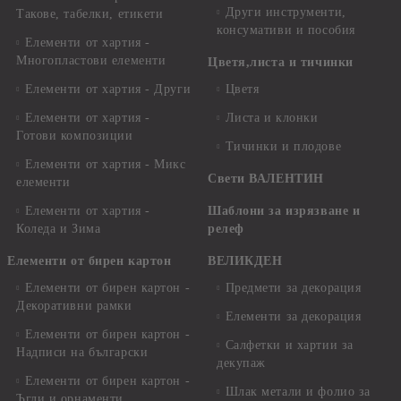
Други инструменти,
Такове, табелки, етикети
консумативи и пособия
Елементи от хартия -
Многопластови елементи
Цветя,листа и тичинки
Елементи от хартия - Други
Цветя
Елементи от хартия -
Листа и клонки
Готови композиции
Тичинки и плодове
Елементи от хартия - Микс
Свети ВАЛЕНТИН
елементи
Елементи от хартия -
Шаблони за изрязване и
Коледа и Зима
релеф
Елементи от бирен картон
ВЕЛИКДЕН
Елементи от бирен картон -
Предмети за декорация
Декоративни рамки
Елементи за декорация
Елементи от бирен картон -
Салфетки и хартии за
Надписи на български
декупаж
Елементи от бирен картон -
Шлак метали и фолио за
Ъгли и орнаменти