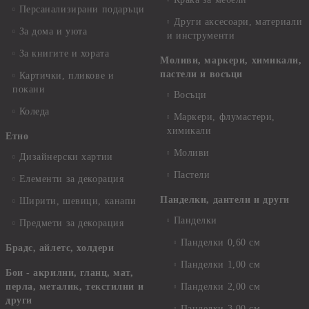
Персанализирани подаръци
Други аксесоари, материали
За дома и уюта
и инструменти
За книгите и хората
Моливи, маркери, химикали,
пастели и восъци
Картички, пликове и
покани
Восъци
Коледа
Маркери, флумастери,
химикали
Етно
Моливи
Дизайнерски хартии
Пастели
Елементи за декорация
Панделки, дантели и други
Ширити, шевици, канапи
Панделки
Предмети за декорация
Панделки 0,60 см
Брадс, айлетс, холдери
Панделки 1,00 см
Бои - акрилни, гланц, мат,
перла, металик, текстилни и
Панделки 2,00 см
други
Панделки 3,00 см