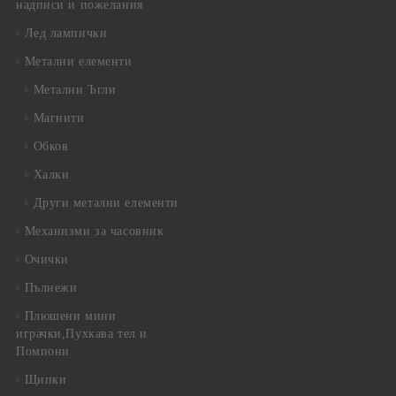
надписи и пожелания
Лед лампички
Метални елементи
Метални Ъгли
Магнити
Обков
Халки
Други метални елементи
Механизми за часовник
Очички
Пълнежи
Плюшени мини
играчки,Пухкава тел и
Помпони
Щипки