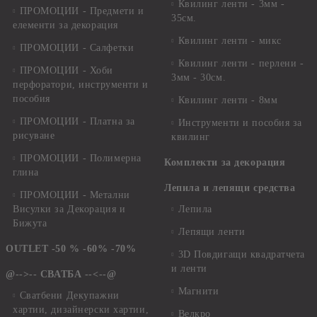
Квилинг ленти - 3мм -
ПРОМОЦИИ - Предмети и
35см.
елементи за декорация
Квилинг ленти - микс
ПРОМОЦИИ - Салфетки
Квилинг ленти - перлени -
ПРОМОЦИИ - Хоби
3мм - 30см.
перфоратори, инструменти и
пособия
Квилинг ленти - 8мм
ПРОМОЦИИ - Платна за
Инструменти и пособия за
рисуване
квилинг
ПРОМОЦИИ - Полимерна
Комплекти за декорация
глина
Лепила и лепящи средства
ПРОМОЦИИ - Метални
Висулки за Декорация и
Лепила
Бижута
Лепящи ленти
OUTLET -50 % -60% -70%
3D Повдигащи квадратчета
и ленти
@-->-- СВАТБА --<--@
Магнити
Сватбени Декупажни
хартии, дизайнерски хартии,
Велкро