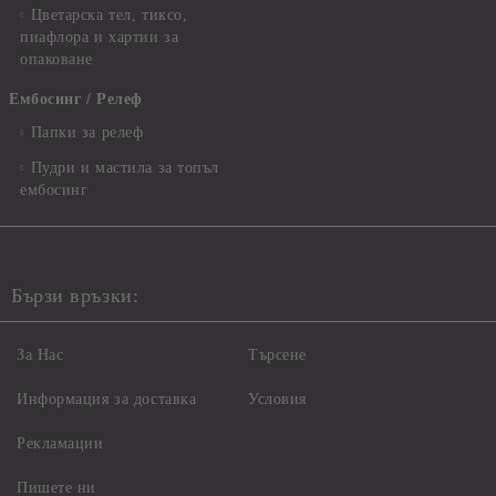
Цветарска тел, тиксо,
пиафлора и хартии за
опаковане
Ембосинг / Релеф
Папки за релеф
Пудри и мастила за топъл
ембосинг
Бързи връзки:
За Нас
Търсене
Информация за доставка
Условия
Рекламации
Пишете ни