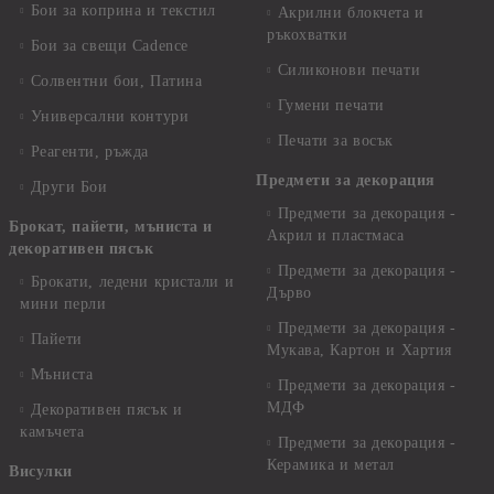
Бои за коприна и текстил
Акрилни блокчета и
ръкохватки
Бои за свещи Cadence
Силиконови печати
Солвентни бои, Патина
Гумени печати
Универсални контури
Печати за восък
Реагенти, ръжда
Предмети за декорация
Други Бои
Предмети за декорация -
Брокат, пайети, мъниста и
Акрил и пластмаса
декоративен пясък
Предмети за декорация -
Брокати, ледени кристали и
Дърво
мини перли
Предмети за декорация -
Пайети
Мукава, Картон и Хартия
Мъниста
Предмети за декорация -
МДФ
Декоративен пясък и
камъчета
Предмети за декорация -
Керамика и метал
Висулки