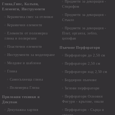
Предмети за декорация -
Глина,Гипс, Калъпи,
Стирофом
Елементи, Инструменти
Предмети за декорация -
Керамична смес за отливки
Стъкло
Керамични елементи
Предмети за декорация -
Елементи от полимерна
Плат, органза, зебло,
глина и полирезин
целофан
Пластични елементи
Пънчове Перфоратори
Инструменти за моделиране
Перфоратори до 2,50 см
Молдове и шаблони
Перфоратори 2,50 см
Глина
Перфоратори над 2,50 см
Самосъхнеща глина
Бордюрни пънчове
Полимерна Глина
Ъглови перфоратори
Перфоратори Основни
Приложни техники и
Фигури - кръгове, овали
Декупаж
Декупажна хартия
Перфоратори - Сърца и
звезди