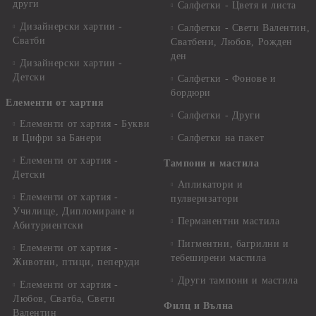
други
Салфетки - Цветя и листа
Дизайнерски хартии -
Салфетки - Свети Валентин,
Сватби
Сватбени, Любов, Рожден
ден
Дизайнерски хартии -
Детски
Салфетки - Фонове и
бордюри
Елементи от хартия
Салфетки - Други
Елементи от хартия - Букви
и Цифри за Банери
Салфетки на пакет
Елементи от хартия -
Тампони и мастила
Детски
Апликатори и
Елементи от хартия -
пулверизатори
Училище, Дипломиране и
Перманентни мастила
Абитуриентски
Пигментни, багрилни и
Елементи от хартия -
тебеширени мастила
Животни, птици, пеперуди
Други тампони и мастила
Елементи от хартия -
Любов, Сватба, Свети
Филц и Вълна
Валентин