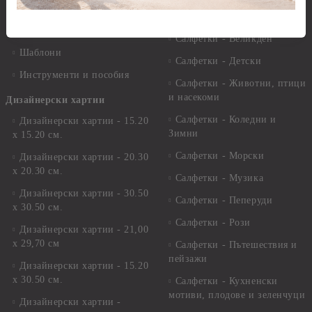
Лепила
Салфетки
Краклета и медиуми
Салфетки - Великден
Шаблони
Салфетки - Детски
Инструменти и пособия
Салфетки - Животни, птици
и насекоми
Дизайнерски хартии
Салфетки - Коледни и
Дизайнерски хартии - 15.20
Зимни
х 15.20 см.
Салфетки - Морски
Дизайнерски хартии - 20.30
х 20.30 см.
Салфетки - Музика
Дизайнерски хартии - 30.50
Салфетки - Пеперуди
х 30.50 см.
Салфетки - Рози
Дизайнерски хартии - 21,00
х 29,70 см
Салфетки - Пътешествия и
пейзажи
Дизайнерски хартии - 15.20
x 30.50 см.
Салфетки - Кухненски
мотиви, плодове и зеленчуци
Дизайнерски хартии -