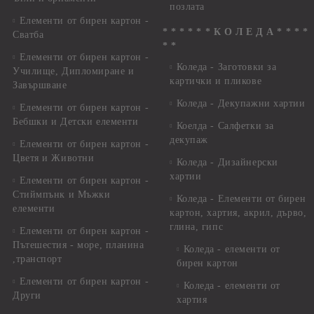
позлата
Елементи от бирен картон -
* * * * * * К О Л Е Д А * * * *
Сватба
* *
Елементи от бирен картон -
Коледа - Заготовки за
Училище, Дипломиране и
картички и пликове
Завършване
Коледа - Декупажни хартии
Елементи от бирен картон -
Бебшки и Детски елементи
Коелда - Салфетки за
декупаж
Елементи от бирен картон -
Цветя и Животни
Коледа - Дизайнерски
хартии
Елементи от бирен картон -
Стиймпънк и Мъжки
Коледа - Eлементи от бирен
елементи
картон, хартия, акрил, дърво,
глина, гипс
Елементи от бирен картон -
Пътешестия - море, планина
Коледа - елементи от
,транспорт
бирен картон
Елементи от бирен картон -
Коледа - елементи от
Други
хартия