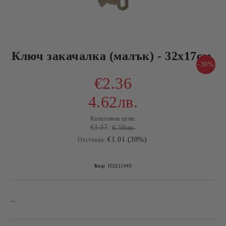
Ключ закачалка (малък) - 32х17см.
-30%
€2.36
4.62лв.
Каталожна цена:
€3.37
6.59лв.
€1.01 (30%)
Отстъпка:
Код:
ПЗД11048
..