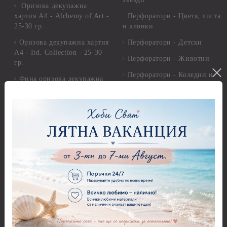
Оризова декупажна
хартия А4 - Alchemy of Art -
Перфоратори - Цветя, листа
25-30 гр.
и клонки
Оризова декупажна хартия
Перфоратори - Детски
А4 - Itd. Collection - 25-30
Перфоратори - Животни
гр.
Перфоратори - Коледни и
Фина оризова декупажна
Зимни
хартия Stamperia - 21 х
29.см. - 28гр.
Рисуване
Декупажна хартия - Други
Грунд и почистващи
разтвори
Антични пасти
Платна за рисуване
Вакс пасти
Стативи и поставки
Грунд, Основи, Релефни
пасти
Четки и инструменти
Варак, Шлак метал, Фолио,
Моливи, акварелни
Пантна
комплекти
Лакове и защитни покрития
Свещи