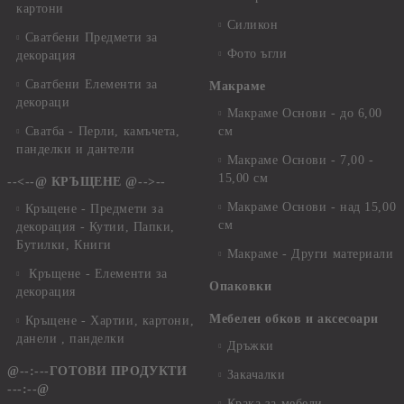
картони
Силикон
Сватбени Предмети за
Фото ъгли
декорация
Сватбени Елементи за
Макраме
декораци
Макраме Основи - до 6,00
Сватба - Перли, камъчета,
см
панделки и дантели
Макраме Основи - 7,00 -
15,00 см
--<--@ КРЪЩЕНЕ @-->--
Макраме Основи - над 15,00
Кръщене - Предмети за
см
декорация - Кутии, Папки,
Бутилки, Книги
Макраме - Други материали
Кръщене - Елементи за
Опаковки
декорация
Мебелен обков и аксесоари
Кръщене - Хартии, картони,
данели , панделки
Дръжки
@--:---ГОТОВИ ПРОДУКТИ
Закачалки
---:--@
Крака за мебели