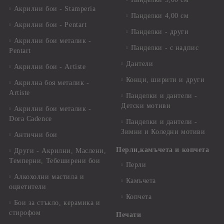
Акрилни бои - Stamperia
Панделки 4,00 см
Акрилни бои - Pentart
Панделки - други
Акрилни бои металик -
Панделки - с надпис
Pentart
Дантели
Акрилни бои - Artiste
Конци, ширити и други
Акрилна боя металик -
Artiste
Панделки и дантели -
Детски мотиви
Акрилни бои металик -
Dora Cadence
Панделки и дантели -
Зимни и Коледни мотиви
Антични бои
Перли,камъчета и копчета
Други - Акрилни, Маслени,
Темперни, Тебеширени бои
Перли
Алкохолни мастила и
Камъчета
оцветители
Копчета
Бои за стъкло, керамика и
стирофом
Печати