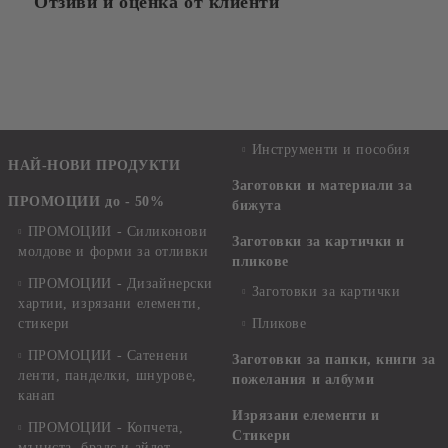
Отзиви и оценка от клиенти
Инструменти и пособия
НАЙ-НОВИ ПРОДУКТИ
Заготовки и материали за
ПРОМОЦИИ до - 50%
бижута
ПРОМОЦИИ - Силиконови
Заготовки за картички и
молдове и форми за отливки
пликове
ПРОМОЦИИ - Дизайнерски
Заготовки за картички
хартии, изрязани елементи,
стикери
Пликове
ПРОМОЦИИ - Сатенени
Заготовки за папки, книги за
ленти, панделки, шнурове,
пожелания и албуми
канап
Изрязани елементи и
ПРОМОЦИИ - Копчета,
Стикери
мъниста, брадс и айлет