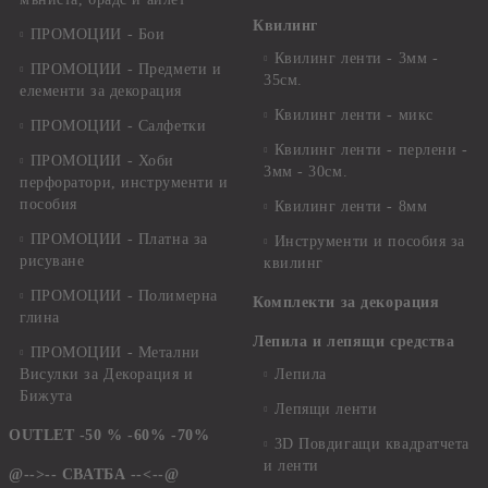
Квилинг
ПРОМОЦИИ - Бои
Квилинг ленти - 3мм -
ПРОМОЦИИ - Предмети и
35см.
елементи за декорация
Квилинг ленти - микс
ПРОМОЦИИ - Салфетки
Квилинг ленти - перлени -
ПРОМОЦИИ - Хоби
3мм - 30см.
перфоратори, инструменти и
пособия
Квилинг ленти - 8мм
ПРОМОЦИИ - Платна за
Инструменти и пособия за
рисуване
квилинг
ПРОМОЦИИ - Полимерна
Комплекти за декорация
глина
Лепила и лепящи средства
ПРОМОЦИИ - Метални
Висулки за Декорация и
Лепила
Бижута
Лепящи ленти
OUTLET -50 % -60% -70%
3D Повдигащи квадратчета
и ленти
@-->-- СВАТБА --<--@