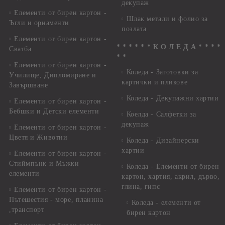
декупаж
Елементи от бирен картон -
Шлак метали и фолио за
Ъгли и орнаменти
позлата
Елементи от бирен картон -
* * * * * * К О Л Е Д А * * * *
Сватба
* *
Елементи от бирен картон -
Коледа - Заготовки за
Училище, Дипломиране и
картички и пликове
Завършване
Коледа - Декупажни хартии
Елементи от бирен картон -
Бебшки и Детски елементи
Коелда - Салфетки за
декупаж
Елементи от бирен картон -
Цветя и Животни
Коледа - Дизайнерски
хартии
Елементи от бирен картон -
Стиймпънк и Мъжки
Коледа - Eлементи от бирен
елементи
картон, хартия, акрил, дърво,
глина, гипс
Елементи от бирен картон -
Пътешестия - море, планина
Коледа - елементи от
,транспорт
бирен картон