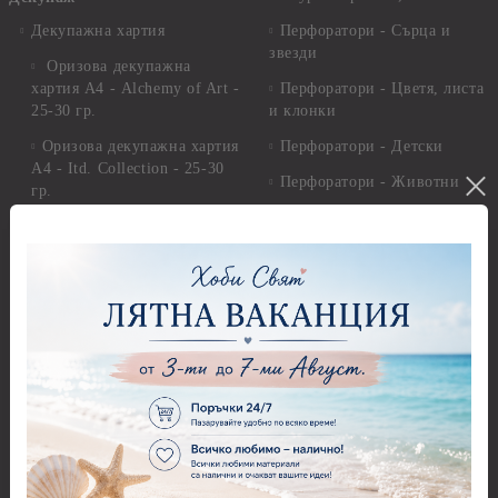
Декупажна хартия
Перфоратори - Сърца и
звезди
Оризова декупажна
хартия А4 - Alchemy of Art -
Перфоратори - Цветя, листа
25-30 гр.
и клонки
Оризова декупажна хартия
Перфоратори - Детски
А4 - Itd. Collection - 25-30
Перфоратори - Животни
гр.
Перфоратори - Коледни и
Фина оризова декупажна
Зимни
хартия Stamperia - 21 х
29.см. - 28гр.
Рисуване
Декупажна хартия - Други
Грунд и почистващи
разтвори
Антични пасти
Платна за рисуване
Вакс пасти
Стативи и поставки
Грунд, Основи, Релефни
пасти
Четки и инструменти
Варак, Шлак метал, Фолио,
Моливи, акварелни
Пантна