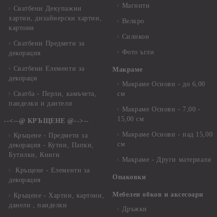
Магнити
Сватбени Декупажни
хартии, дизайнерски хартии,
Велкро
картони
Силикон
Сватбени Предмети за
Фото ъгли
декорация
Сватбени Елементи за
Макраме
декораци
Макраме Основи - до 6,00
Сватба - Перли, камъчета,
см
панделки и дантели
Макраме Основи - 7,00 -
15,00 см
--<--@ КРЪЩЕНЕ @-->--
Макраме Основи - над 15,00
Кръщене - Предмети за
см
декорация - Кутии, Папки,
Бутилки, Книги
Макраме - Други материали
Кръщене - Елементи за
Опаковки
декорация
Мебелен обков и аксесоари
Кръщене - Хартии, картони,
данели , панделки
Дръжки