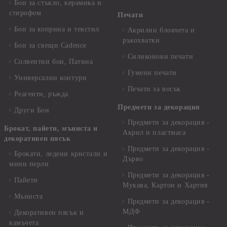
Бои за стъкло, керамика и
стирофом
Печати
Бои за коприна и текстил
Акрилни блокчета и
ръкохватки
Бои за свещи Cadence
Силиконови печати
Солвентни бои, Патина
Гумени печати
Универсални контури
Печати за восък
Реагенти, ръжда
Предмети за декорация
Други Бои
Предмети за декорация -
Брокат, пайети, мъниста и
Акрил и пластмаса
декоративен пясък
Предмети за декорация -
Брокати, ледени кристали и
Дърво
мини перли
Предмети за декорация -
Пайети
Мукава, Картон и Хартия
Мъниста
Предмети за декорация -
МДФ
Декоративен пясък и
камъчета