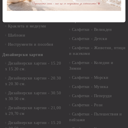
комплекти
Лакове и защитни покрития
Свещи
Лепила
Салфетки
Краклета и медиуми
Салфетки - Великден
Шаблони
Салфетки - Детски
Инструменти и пособия
Салфетки - Животни, птици
и насекоми
Дизайнерски хартии
Салфетки - Коледни и
Дизайнерски хартии - 15.20
Зимни
х 15.20 см.
Салфетки - Морски
Дизайнерски хартии - 20.30
х 20.30 см.
Салфетки - Музика
Дизайнерски хартии - 30.50
Салфетки - Пеперуди
х 30.50 см.
Салфетки - Рози
Дизайнерски хартии - 21,00
х 29,70 см
Салфетки - Пътешествия и
пейзажи
Дизайнерски хартии - 15.20