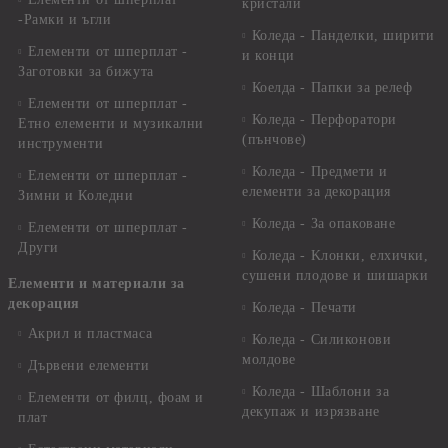
кристали
-Рамки и ъгли
Коледа - Панделки, ширити
Елементи от шперплат -
и конци
Заготовки за бижута
Коелда - Папки за релеф
Елементи от шперплат -
Коледа - Перфоратори
Етно елементи и музикални
(пънчове)
инструменти
Коледа - Предмети и
Елементи от шперплат -
елементи за декорация
Зимни и Коледни
Коледа - За опаковане
Елементи от шперплат -
Други
Коледа - Kлонки, елхички,
сушени плодове и шишарки
Елементи и материали за
декорация
Коледа - Печати
Акрил и пластмаса
Коледа - Силиконови
молдове
Дървени елементи
Коледа - Шаблони за
Елементи от филц, фоам и
декупаж и изрязване
плат