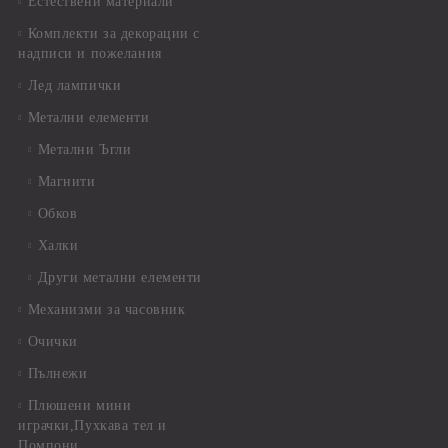
Естествени материали
Комплекти за декорации с
надписи и пожелания
Лед лампички
Метални елементи
Метални Ъгли
Магнити
Обков
Халки
Други метални елементи
Механизми за часовник
Очички
Пълнежи
Плюшени мини
играчки,Пухкава тел и
Помпони