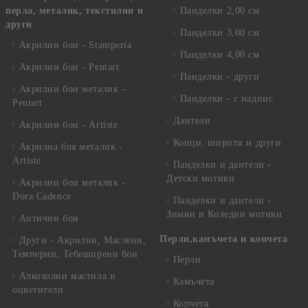
перла, металик, текстилни и
Панделки 2,00 см
други
Панделки 3,00 см
Акрилни бои - Stamperia
Панделки 4,00 см
Акрилни бои - Pentart
Панделки - други
Акрилни бои металик -
Панделки - с надпис
Pentart
Дантели
Акрилни бои - Artiste
Конци, ширити и други
Акрилна боя металик -
Artiste
Панделки и дантели -
Детски мотиви
Акрилни бои металик -
Dora Cadence
Панделки и дантели -
Зимни и Коледни мотиви
Антични бои
Перли,камъчета и копчета
Други - Акрилни, Маслени,
Темперни, Тебеширени бои
Перли
Алкохолни мастила и
Камъчета
оцветители
Копчета