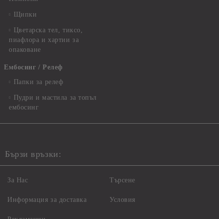
Щипки
Цветарска тел, тиксо,
пиафлора и хартии за
опаковане
Ембосинг / Релеф
Папки за релеф
Пудри и мастила за топъл
ембосинг
Бързи връзки:
За Нас
Търсене
Информация за доставка
Условия