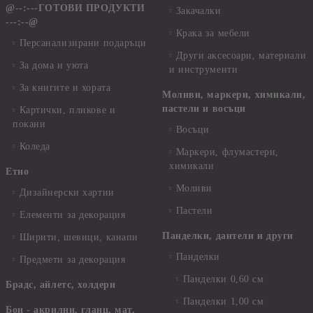
@--:---ГОТОВИ ПРОДУКТИ
Закачалки
---:--@
Крака за мебели
Персанализирани подаръци
Други аксесоари, материали
За дома и уюта
и инструменти
За книгите и хората
Моливи, маркери, химикали,
пастели и восъци
Картички, пликове и
покани
Восъци
Коледа
Маркери, флумастери,
химикали
Етно
Моливи
Дизайнерски хартии
Пастели
Елементи за декорация
Панделки, дантели и други
Ширити, шевици, канапи
Панделки
Предмети за декорация
Панделки 0,60 см
Брадс, айлетс, холдери
Панделки 1,00 см
Бои - акрилни, гланц, мат,