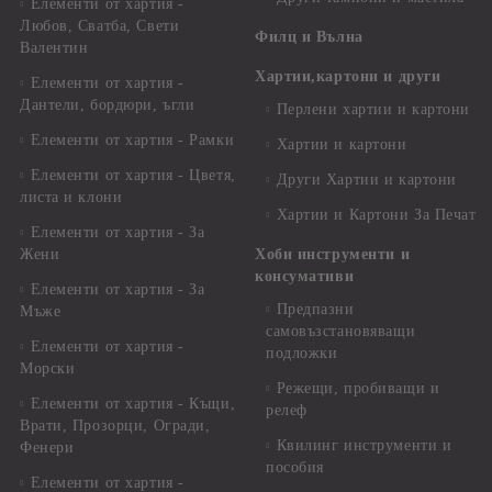
Елементи от хартия -
Любов, Сватба, Свети
Филц и Вълна
Валентин
Хартии,картони и други
Елементи от хартия -
Дантели, бордюри, ъгли
Перлени хартии и картони
Елементи от хартия - Рамки
Хартии и картони
Елементи от хартия - Цветя,
Други Хартии и картони
листа и клони
Хартии и Картони За Печат
Елементи от хартия - За
Жени
Хоби инструменти и
консумативи
Елементи от хартия - За
Предпазни
Мъже
самовъзстановяващи
Елементи от хартия -
подложки
Морски
Режещи, пробиващи и
Елементи от хартия - Къщи,
релеф
Врати, Прозорци, Огради,
Квилинг инструменти и
Фенери
пособия
Елементи от хартия -