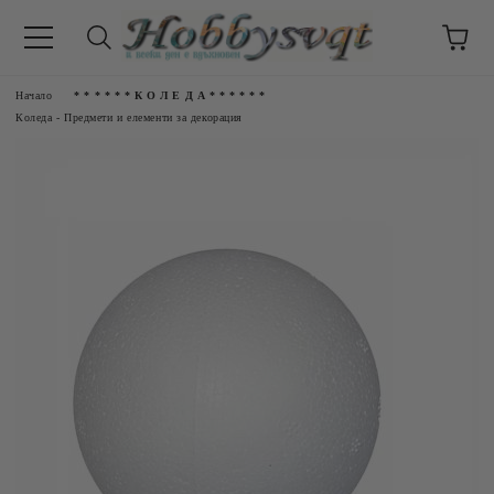
Начало
* * * * * * К О Л Е Д А * * * * * *
Коледа - Предмети и елементи за декорация