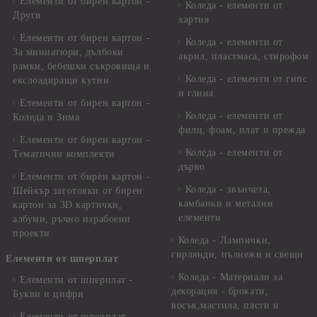
Елементи от бирен картон -
Коледа - елементи от
Други
хартия
Елементи от бирен картон -
Коледа - елементи от
За миниатюри, дълбоки
акрил, пластмаса, стирофом
рамки, бебешки съкровища и
Коледа - елементи от гипс
екслоадиращи кутии
и глина
Елементи от бирен картон -
Коледа - елементи от
Коледа и Зима
филц, фоам, плат и прежда
Елементи от бирен картон -
Коледа - елементи от
Тематични комплекти
дърво
Елементи от бирен картон -
Коледа - звънчета,
Шейкър заготовки от бирен
камбанки и метални
картон за 3D картички,
елементи
албуми, ръчно израбоени
проекти
Коледа - Лампички,
гирлянди, пълнежи и свещи
Елементи от шперплат
Коледа - Материали за
Елементи от шперплат -
декорация - брокати,
Букви и цифри
восък,мастила, пасти и
Елементи от шперплат