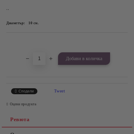
..
Диаметър:
10
см.
Добави в желани
Tweet
Сподели
Оцени продукта
Ревюта