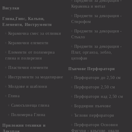
Предмети за декорация -
Керамика и метал
Висулки
Предмети за декорация -
Глина,Гипс, Калъпи,
Стирофом
Елементи, Инструменти
Предмети за декорация -
Керамична смес за отливки
Стъкло
Керамични елементи
Предмети за декорация -
Елементи от полимерна
Плат, органза, зебло,
глина и полирезин
целофан
Пластични елементи
Пънчове Перфоратори
Инструменти за моделиране
Перфоратори до 2,50 см
Молдове и шаблони
Перфоратори 2,50 см
Глина
Перфоратори над 2,50 см
Самосъхнеща глина
Бордюрни пънчове
Полимерна Глина
Ъглови перфоратори
Перфоратори Основни
Приложни техники и
Фигури - кръгове, овали
Декупаж