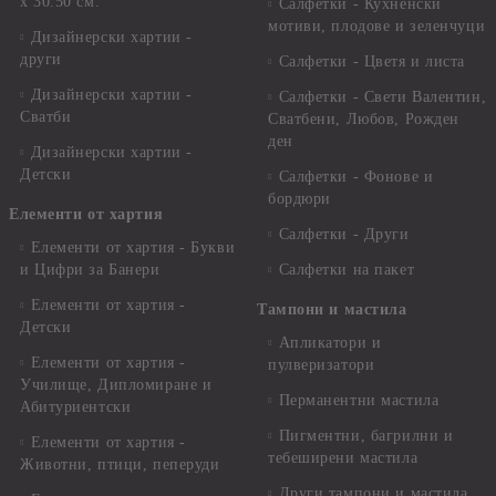
x 30.50 см.
Салфетки - Кухненски
мотиви, плодове и зеленчуци
Дизайнерски хартии -
други
Салфетки - Цветя и листа
Дизайнерски хартии -
Салфетки - Свети Валентин,
Сватби
Сватбени, Любов, Рожден
ден
Дизайнерски хартии -
Детски
Салфетки - Фонове и
бордюри
Елементи от хартия
Салфетки - Други
Елементи от хартия - Букви
и Цифри за Банери
Салфетки на пакет
Елементи от хартия -
Тампони и мастила
Детски
Апликатори и
Елементи от хартия -
пулверизатори
Училище, Дипломиране и
Перманентни мастила
Абитуриентски
Пигментни, багрилни и
Елементи от хартия -
тебеширени мастила
Животни, птици, пеперуди
Други тампони и мастила