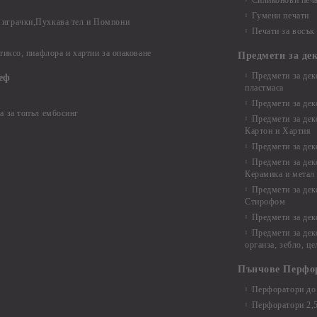
Силиконови печ
Гумени печати
играчки,Пухкава тел и Помпони
Печати за восък
 тиксо, пиафлора и хартии за опаковане
Предмети за де
Предмети за дек
еф
пластмаса
Предмети за дек
а за топъл ембосинг
Предмети за дек
Картон и Хартия
Предмети за де
Предмети за дек
Керамика и метал
Предмети за дек
Стирофом
Предмети за дек
Предмети за дек
органза, зебло, ц
Пънчове Перфо
Перфоратори до 
Перфоратори 2,