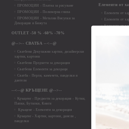
Елементи от х
ПРОМОЦИИ - Платна за рисуване
ПРОМОЦИИ - Полимерна глина
Елементи от ха
ПРОМОЦИИ - Метални Висулки за
Елементи от ха
Декорация и Бижута
Елементи от ха
Елементи от ха
OUTLET -50 % -60% -70%
Елементи от ха
@-->-- СВАТБА --<--@
Елементи от ха
Елементи от ха
Сватбени Декупажни хартии, дизайнерски
хартии, картони
Елементи от ха
Сватбени Предмети за декорация
Елементи от ха
Сватбени Елементи за декораци
Елементи от ха
Сватба - Перли, камъчета, панделки и
Елементи от ха
дантели
Елементи от ха
Елементи от ха
--<--@ КРЪЩЕНЕ @-->--
Елементи то хар
Кръщене - Предмети за декорация - Кутии,
Елементи от ха
Папки, Бутилки, Книги
Елементи от ха
Кръщене - Елементи за декорация
Елементи от ха
Кръщене - Хартии, картони, данели ,
Елементи от ха
панделки
Елементи от ха