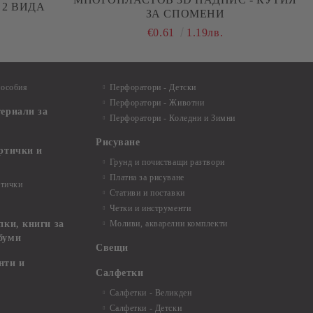
КУТИЯ ЗА СПОМЕНИ - 2 ВИДА
ЗА СПОМЕНИ
€0.61
1.19лв.
пособия
Перфоратори - Детски
Перфоратори - Животни
териали за
Перфоратори - Коледни и Зимни
Рисуване
артички и
Грунд и почистващи разтвори
Платна за рисуване
ртички
Стативи и поставки
Четки и инструменти
пки, книги за
Моливи, акварелни комплекти
буми
Свещи
нти и
Салфетки
Салфетки - Великден
Салфетки - Детски