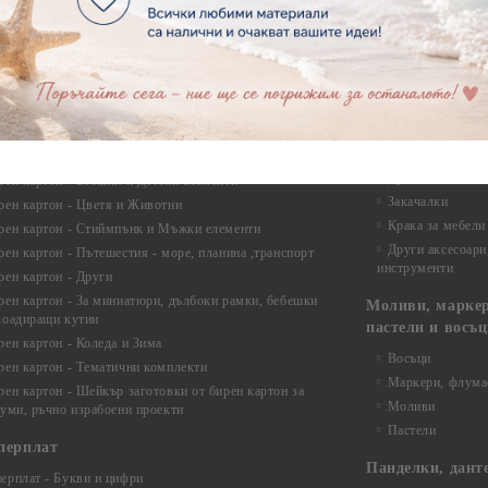
Макраме Основи 
ирен картон
Макраме Основи 
рен картон - Декоративни рамки
Макраме - Друг
рен картон - Надписи на български
Опаковки
рен картон - Ъгли и орнаменти
рен картон - Сватба
Мебелен обков 
рен картон - Училище, Дипломиране и Завършване
Дръжки
рен картон - Бебшки и Детски елементи
Закачалки
рен картон - Цветя и Животни
Крака за мебели
рен картон - Стиймпънк и Мъжки елементи
Други аксесоари
рен картон - Пътешестия - море, планина ,транспорт
инструменти
рен картон - Други
рен картон - За миниатюри, дълбоки рамки, бебешки
Моливи, маркер
лоадиращи кутии
пастели и восъ
рен картон - Коледа и Зима
Восъци
рен картон - Тематични комплекти
Маркери, флума
рен картон - Шейкър заготовки от бирен картон за
Моливи
буми, ръчно израбоени проекти
Пастели
перплат
Панделки, дант
ерплат - Букви и цифри