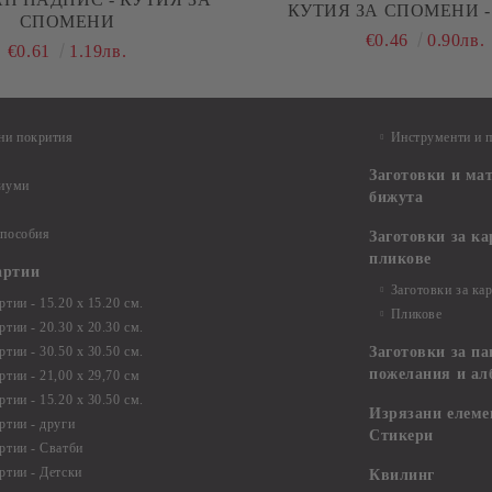
СПОМЕНИ
€0.46
0.90лв.
€0.61
1.19лв.
ни покрития
Инструменти и 
Заготовки и ма
диуми
бижута
 пособия
Заготовки за к
пликове
артии
Заготовки за ка
тии - 15.20 х 15.20 см.
Пликове
тии - 20.30 х 20.30 см.
тии - 30.50 х 30.50 см.
Заготовки за па
пожелания и ал
ртии - 21,00 х 29,70 см
тии - 15.20 x 30.50 см.
Изрязани елеме
ртии - други
Стикери
ртии - Сватби
ртии - Детски
Квилинг