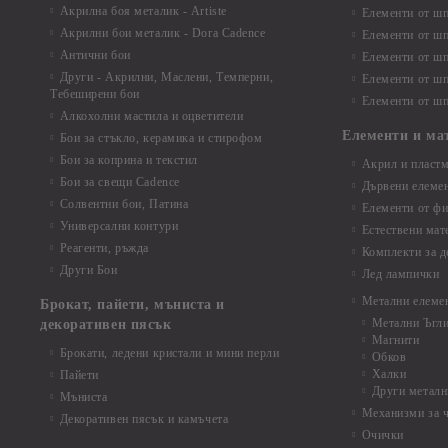
Акрилна боя металик - Artiste
Елементи от шп
Акрилни бои металик - Dora Cadence
Елементи от шп
Антични бои
Елементи от шп
Други - Акрилни, Маслени, Темперни,
Елементи от шп
Тебеширени бои
Елементи от шп
Алкохолни мастила и оцветители
Елементи и ма
Бои за стъкло, керамика и стирофом
Бои за коприна и текстил
Акрил и пластм
Бои за свещи Cadence
Дървени елеме
Солвентни бои, Патина
Елементи от фи
Универсални контури
Естествени мат
Реагенти, ръжда
Комплекти за д
Други Бои
Лед лампички
Метални елеме
Брокат, пайети, мъниста и
Метални Ъгл
декоративен пясък
Магнити
Брокати, ледени кристали и мини перли
Обков
Халки
Пайети
Други металн
Мъниста
Механизми за 
Декоративен пясък и камъчета
Очички