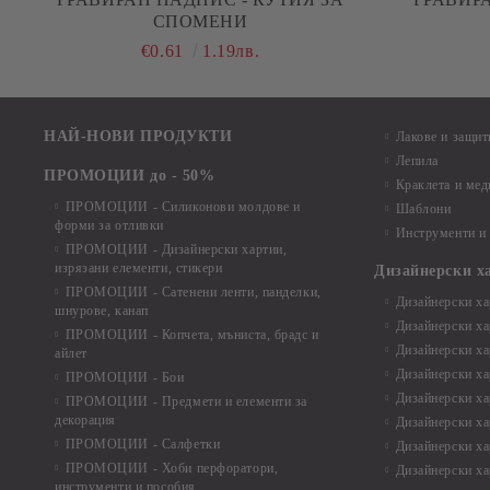
СПОМЕНИ
€0.61
1.19лв.
НАЙ-НОВИ ПРОДУКТИ
Лакове и защит
Лепила
ПРОМОЦИИ до - 50%
Краклета и ме
ПРОМОЦИИ - Силиконови молдове и
Шаблони
форми за отливки
Инструменти и
ПРОМОЦИИ - Дизайнерски хартии,
изрязани елементи, стикери
Дизайнерски х
ПРОМОЦИИ - Сатенени ленти, панделки,
Дизайнерски хар
шнурове, канап
Дизайнерски хар
ПРОМОЦИИ - Копчета, мъниста, брадс и
Дизайнерски хар
айлет
Дизайнерски ха
ПРОМОЦИИ - Бои
Дизайнерски хар
ПРОМОЦИИ - Предмети и елементи за
декорация
Дизайнерски ха
ПРОМОЦИИ - Салфетки
Дизайнерски ха
ПРОМОЦИИ - Хоби перфоратори,
Дизайнерски ха
инструменти и пособия