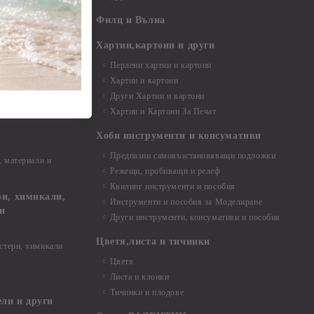
- 7,00 - 15,00 см
Филц и Вълна
- над 15,00 см
и материали
Хартии,картони и други
Перлени хартии и картони
Хартии и картони
и аксесоари
Други Хартии и картони
Хартии и Картони За Печат
Хоби инструменти и консумативи
Предпазни самовъзстановяващи подложки
, материали и
Режещи, пробиващи и релеф
Квилинг инструменти и пособия
и, химикали,
Инструменти и пособия за Моделиране
ци
Други инструменти, консумативи и пособия
Цветя,листа и тичинки
стери, химикали
Цветя
Листа и клонки
Тичинки и плодове
ели и други