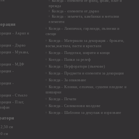
ати
Коледа - елементи от филц, фоам, плат и
прежда
Коледа - елементи от дърво
Коледа - звънчета, камбанки и метални
елементи
корация
Коледа - Лампички, гирлянди, пълнежи и
орация - Акрил и
свещи
Коледа - Материали за декорация - брокати,
орация - Дърво
восък,мастила, пасти и кристали
орация - Мукава,
Коледа - Панделки, ширити и конци
Коелда - Папки за релеф
корация - МДФ
Коледа - Перфоратори (пънчове)
орация -
Коледа - Предмети и елементи за декорация
Коледа - За опаковане
орация -
Коледа - Kлонки, елхички, сушени плодове и
шишарки
орация - Стъкло
Коледа - Печати
орация - Плат,
Коледа - Силиконови молдове
елофан
Коледа - Шаблони за декупаж и изрязване
ратори
2,50 см
50 см