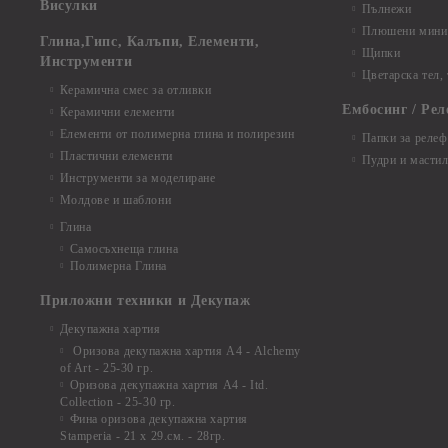
Висулки
Пълнежи
Плюшени мини 
Глина,Гипс, Калъпи, Елементи,
Щипки
Инструменти
Цветарска тел,
Керамична смес за отливки
Ембосинг / Рел
Керамични елементи
Елементи от полимерна глина и полирезин
Папки за релеф
Пластични елементи
Пудри и мастил
Инструменти за моделиране
Молдове и шаблони
Глина
Самосъхнеща глина
Полимерна Глина
Приложни техники и Декупаж
Декупажна хартия
Оризова декупажна хартия А4 - Alchemy
of Art - 25-30 гр.
Оризова декупажна хартия А4 - Itd.
Collection - 25-30 гр.
Фина оризова декупажна хартия
Stamperia - 21 х 29.см. - 28гр.