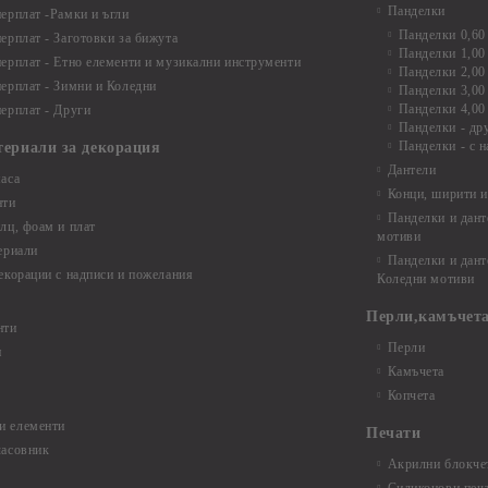
Панделки
ерплат -Рамки и ъгли
Панделки 0,60
ерплат - Заготовки за бижута
Панделки 1,00
ерплат - Етно елементи и музикални инструменти
Панделки 2,00
ерплат - Зимни и Коледни
Панделки 3,00
Панделки 4,00
ерплат - Други
Панделки - др
Панделки - с н
териали за декорация
Дантели
аса
Конци, ширити и
нти
Панделки и дант
лц, фоам и плат
мотиви
ериали
Панделки и дант
екорации с надписи и пожелания
Коледни мотиви
Перли,камъчета
нти
Перли
и
Камъчета
Копчета
и елементи
Печати
часовник
Акрилни блокчет