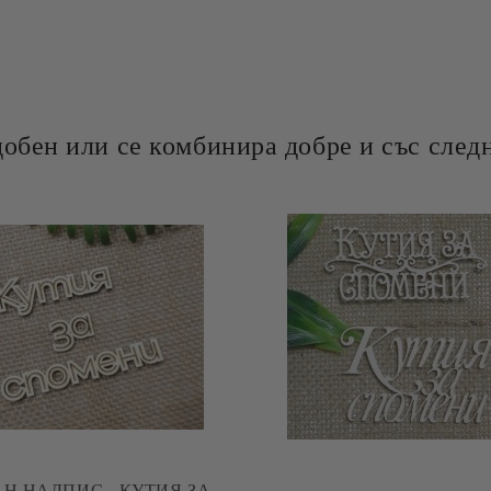
добен или се комбинира добре и със следн
АН НАДПИС - КУТИЯ ЗА