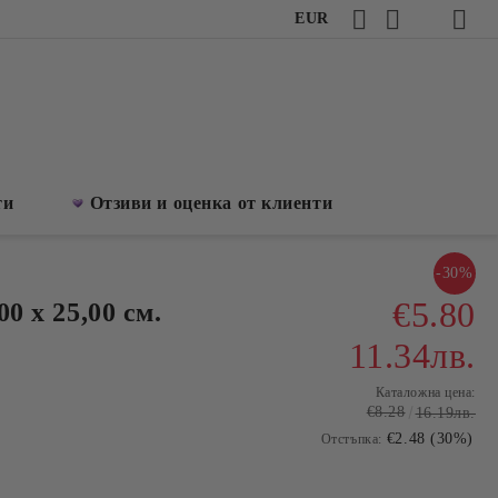
EUR
ти
Отзиви и оценка от клиенти
-30%
€5.80
00 х 25,00 см.
11.34лв.
Каталожна цена:
€8.28
16.19лв.
€2.48 (30%)
Отстъпка: