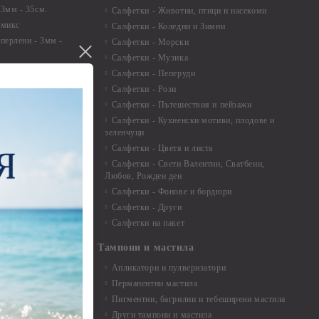
 3мм - 35см.
Салфетки - Животни, птици и насекоми
 микс
Салфетки - Коледни и Зимни
 перлени - 3мм -
Салфетки - Морски
Салфетки - Музика
 8мм
Салфетки - Пеперуди
особия за
Салфетки - Рози
Салфетки - Пътешествия и пейзажи
екорация
Салфетки - Кухненски мотиви, плодове и
зеленчуци
и средства
Салфетки - Цветя и листа
Салфетки - Свети Валентин, Сватбени,
Любов, Рожден ден
Салфетки - Фонове и бордюри
вадратчета и
Салфетки - Други
Салфетки на пакет
Тампони и мастила
Апликатори и пулверизатори
Перманентни мастила
Пигментни, багрилни и тебеширени мастила
Други тампони и мастила
- до 6,00 см