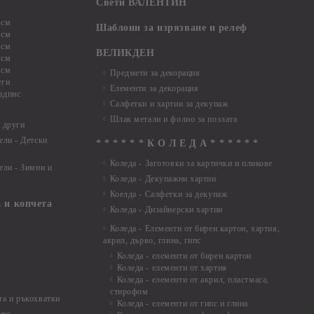
Свети ВАЛЕНТИН
 см
Шаблони за изрязване и релеф
 см
 см
ВЕЛИКДЕН
 см
 см
Предмети за декорация
уги
Елементи за декорация
адпис
Салфетки и хартии за декупаж
Шлак метали и фолио за позлата
 други
ели - Детски
* * * * * * К О Л Е Д А * * * * * *
Коледа - Заготовки за картички и пликове
ели - Зимни и
Коледа - Декупажни хартии
Коелда - Салфетки за декупаж
 и копчета
Коледа - Дизайнерски хартии
Коледа - Eлементи от бирен картон, хартия,
акрил, дърво, глина, гипс
Коледа - елементи от бирен картон
Коледа - елементи от хартия
Коледа - елементи от акрил, пластмаса,
стирофом
а и ръкохватки
Коледа - елементи от гипс и глина