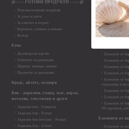
@--:---ГОТОВИ ПРОДУКТИ ---:--@
Елементи от б
Персанализирани подаръци
Елементи от би
За дома и уюта
Елементи от би
За книгите и хората
Елементи от би
Картички, пликове и покани
Елементи от би
Коледа
Елементи от би
Етно
Елементи от би
Дизайнерски хартии
Елементи от би
Елементи за декорация
Елементи от би
Ширити, шевици, канапи
Елементи от би
Предмети за декорация
Елементи от би
Елементи от би
Брадс, айлетс, холдери
съкровища и екс
Елементи от би
Бои - акрилни, гланц, мат, перла,
Елементи от би
металик, текстилни и други
Елементи от би
Акрилни бои - Stamperia
3D картички, ал
Акрилни бои - Pentart
Елементи от ш
Акрилни бои металик - Pentart
Акрилни бои - Artiste
Елементи от шп