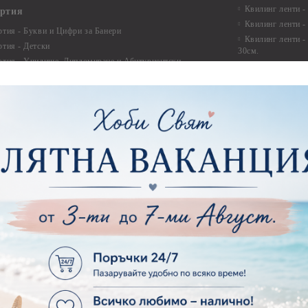
Квилинг ленти -
артия
Квилинг ленти -
ртия - Букви и Цифри за Банери
Квилинг ленти -
ртия - Детски
30см.
ртия - Училище, Дипломиране и Абитуриентски
Квилинг ленти -
ртия - Животни, птици, пеперуди
Инструменти и п
ртия - Любов, Сватба, Свети Валентин
квилинг
ртия - Дантели, бордюри, ъгли
Комплекти за д
ртия - Рамки
ртия - Цветя, листа и клони
Лепила и лепящ
ртия - За Жени
Лепила
ртия - За Мъже
Лепящи ленти
ртия - Морски
3D Повдигащи к
ртия - Къщи, Врати, Прозорци, Огради, Фенери
ленти
ртия - Пътешествия и Фото моменти
Магнити
тия - Такове, табелки, етикети
Велкро
ртия - Многопластови елементи
Силикон
ртия - Други
Фото ъгли
ртия - Готови композиции
Макраме
ртия - Микс елементи
ртия - Коледа и Зима
Макраме Основи 