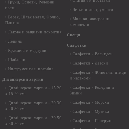
Стативи и поставки
Грунд, Основи, Релефни
пасти
Четки и инструменти
Варак, Шлак метал, Фолио,
Моливи, акварелни
Пантна
комплекти
Лакове и защитни покрития
Свещи
Лепила
Салфетки
Краклета и медиуми
Салфетки - Великден
Шаблони
Салфетки - Детски
Инструменти и пособия
Салфетки - Животни, птици
и насекоми
Дизайнерски хартии
Салфетки - Коледни и
Дизайнерски хартии - 15.20
Зимни
х 15.20 см.
Салфетки - Морски
Дизайнерски хартии - 20.30
х 20.30 см.
Салфетки - Музика
Дизайнерски хартии - 30.50
Салфетки - Пеперуди
х 30.50 см.