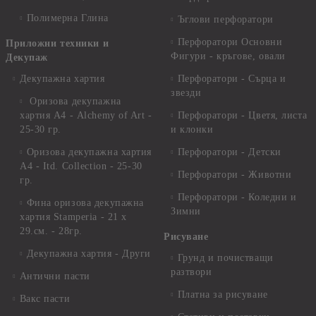
Полимерна Глина
Ъглови перфоратори
Перфоратори Основни
Приложни техники и
Фигури - кръгове, овали
Декупаж
Декупажна хартия
Перфоратори - Сърца и
звезди
Оризова декупажна
хартия А4 - Alchemy of Art -
Перфоратори - Цветя, листа
25-30 гр.
и клонки
Оризова декупажна хартия
Перфоратори - Детски
А4 - Itd. Collection - 25-30
Перфоратори - Животни
гр.
Перфоратори - Коледни и
Фина оризова декупажна
Зимни
хартия Stamperia - 21 х
29.см. - 28гр.
Рисуване
Декупажна хартия - Други
Грунд и почистващи
разтвори
Антични пасти
Платна за рисуване
Вакс пасти