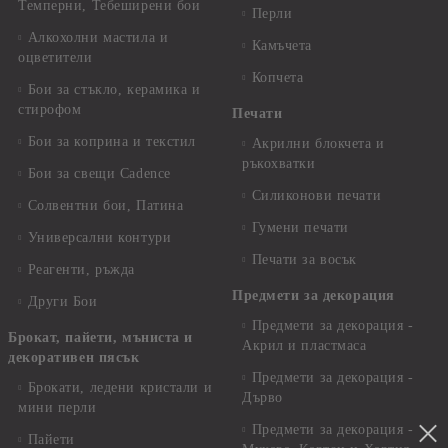
Темперни, Тебеширени бои
Перли
Алкохолни мастила и
Камъчета
оцветители
Копчета
Бои за стъкло, керамика и
стирофом
Печати
Бои за коприна и текстил
Акрилни блокчета и
ръкохватки
Бои за свещи Cadence
Силиконови печати
Солвентни бои, Патина
Гумени печати
Универсални контури
Печати за восък
Реагенти, ръжда
Предмети за декорация
Други Бои
Предмети за декорация -
Брокат, пайети, мъниста и
Акрил и пластмаса
декоративен пясък
Предмети за декорация -
Брокати, ледени кристали и
Дърво
мини перли
Предмети за декорация -
Пайети