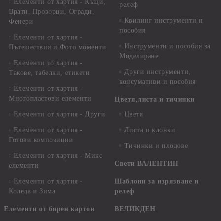
Елементи от хартия - Къщи,
релеф
Врати, Прозорци, Огради,
Квилинг инструменти и
Фенери
пособия
Елементи от хартия -
Инструменти и пособия за
Пътешествия и Фото моменти
Моделиране
Елементи то хартия -
Други инструменти,
Такове, табелки, етикети
консумативи и пособия
Елементи от хартия -
Многопластови елементи
Цветя,листа и тичинки
Елементи от хартия - Други
Цветя
Елементи от хартия -
Листа и клонки
Готови композиции
Тичинки и плодове
Елементи от хартия - Микс
Свети ВАЛЕНТИН
елементи
Елементи от хартия -
Шаблони за изрязване и
Коледа и Зима
релеф
Елементи от бирен картон
ВЕЛИКДЕН