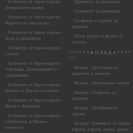
Елементи от бирен картон -
Предмети за декорация
Декоративни рамки
Елементи за декорация
Елементи от бирен картон -
Салфетки и хартии за
Надписи на български
декупаж
Елементи от бирен картон -
Шлак метали и фолио за
Ъгли и орнаменти
позлата
Елементи от бирен картон -
* * * * * * К О Л Е Д А * * * *
Сватба
* *
Елементи от бирен картон -
Коледа - Заготовки за
Училище, Дипломиране и
картички и пликове
Завършване
Коледа - Декупажни хартии
Елементи от бирен картон -
Бебшки и Детски елементи
Коелда - Салфетки за
декупаж
Елементи от бирен картон -
Цветя и Животни
Коледа - Дизайнерски
хартии
Елементи от бирен картон -
Стиймпънк и Мъжки
Коледа - Eлементи от бирен
елементи
картон, хартия, акрил, дърво,