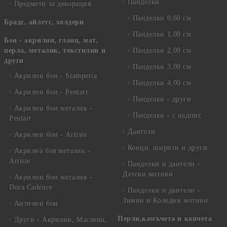
Панделки
Предмети за декорация
Панделки 0,60 см
Брадс, айлетс, холдери
Панделки 1,00 см
Бои - акрилни, гланц, мат,
перла, металик, текстилни и
Панделки 2,00 см
други
Панделки 3,00 см
Акрилни бои - Stamperia
Панделки 4,00 см
Акрилни бои - Pentart
Панделки - други
Акрилни бои металик -
Панделки - с надпис
Pentart
Дантели
Акрилни бои - Artiste
Конци, ширити и други
Акрилна боя металик -
Artiste
Панделки и дантели -
Детски мотиви
Акрилни бои металик -
Dora Cadence
Панделки и дантели -
Зимни и Коледни мотиви
Антични бои
Перли,камъчета и копчета
Други - Акрилни, Маслени,