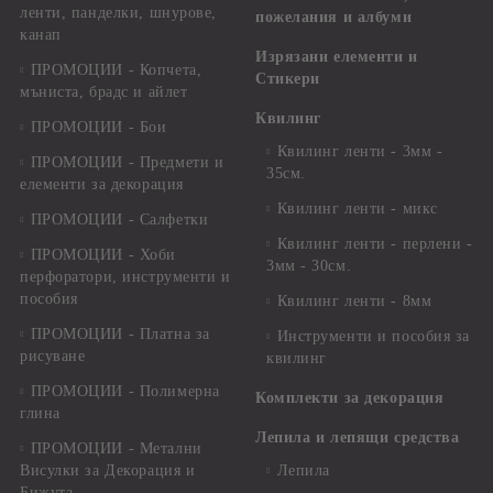
ленти, панделки, шнурове,
пожелания и албуми
канап
Изрязани елементи и
ПРОМОЦИИ - Копчета,
Стикери
мъниста, брадс и айлет
Квилинг
ПРОМОЦИИ - Бои
Квилинг ленти - 3мм -
ПРОМОЦИИ - Предмети и
35см.
елементи за декорация
Квилинг ленти - микс
ПРОМОЦИИ - Салфетки
Квилинг ленти - перлени -
ПРОМОЦИИ - Хоби
3мм - 30см.
перфоратори, инструменти и
пособия
Квилинг ленти - 8мм
ПРОМОЦИИ - Платна за
Инструменти и пособия за
рисуване
квилинг
ПРОМОЦИИ - Полимерна
Комплекти за декорация
глина
Лепила и лепящи средства
ПРОМОЦИИ - Метални
Висулки за Декорация и
Лепила
Бижута