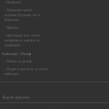
Пълнежи
Плюшени мини
играчки,Пухкава тел и
Помпони
Щипки
Цветарска тел, тиксо,
пиафлора и хартии за
опаковане
Ембосинг / Релеф
Папки за релеф
Пудри и мастила за топъл
ембосинг
Бързи връзки: