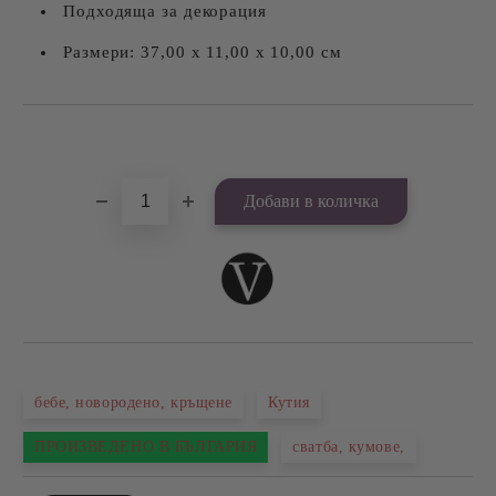
Подходяща за декорация
Размери: 37,00 х 11,00 х 10,00 см
Добави в желани
бебе, новородено, кръщене
Кутия
ПРОИЗВЕДЕНО В БЪЛГАРИЯ
сватба, кумове,