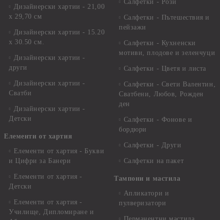
Салфетки - Рози
Дизайнерски хартии - 21,00
х 29,70 см
Салфетки - Пътешествия и
пейзажи
Дизайнерски хартии - 15.20
x 30.50 см.
Салфетки - Кухненски
мотиви, плодове и зеленчуци
Дизайнерски хартии -
други
Салфетки - Цветя и листа
Дизайнерски хартии -
Салфетки - Свети Валентин,
Сватби
Сватбени, Любов, Рожден
ден
Дизайнерски хартии -
Детски
Салфетки - Фонове и
бордюри
Елементи от хартия
Салфетки - Други
Елементи от хартия - Букви
и Цифри за Банери
Салфетки на пакет
Елементи от хартия -
Тампони и мастила
Детски
Апликатори и
Елементи от хартия -
пулверизатори
Училище, Дипломиране и
Перманентни мастила