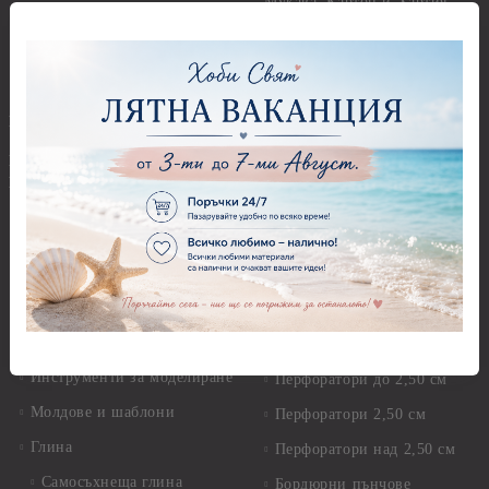
Мукава, Картон и Хартия
Мъниста
Предмети за декорация -
МДФ
Декоративен пясък и
камъчета
Предмети за декорация -
Керамика и метал
Висулки
Предмети за декорация -
Глина,Гипс, Калъпи,
Стирофом
Елементи, Инструменти
Предмети за декорация -
Керамична смес за отливки
Стъкло
Керамични елементи
Предмети за декорация -
Елементи от полимерна
Плат, органза, зебло,
глина и полирезин
целофан
Пластични елементи
Пънчове Перфоратори
Инструменти за моделиране
Перфоратори до 2,50 см
Молдове и шаблони
Перфоратори 2,50 см
Глина
Перфоратори над 2,50 см
Самосъхнеща глина
Бордюрни пънчове