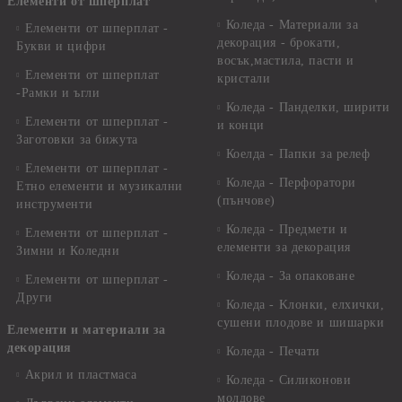
Елементи от шперплат
Коледа - Материали за
Елементи от шперплат -
декорация - брокати,
Букви и цифри
восък,мастила, пасти и
Елементи от шперплат
кристали
-Рамки и ъгли
Коледа - Панделки, ширити
Елементи от шперплат -
и конци
Заготовки за бижута
Коелда - Папки за релеф
Елементи от шперплат -
Коледа - Перфоратори
Етно елементи и музикални
(пънчове)
инструменти
Коледа - Предмети и
Елементи от шперплат -
елементи за декорация
Зимни и Коледни
Коледа - За опаковане
Елементи от шперплат -
Други
Коледа - Kлонки, елхички,
сушени плодове и шишарки
Елементи и материали за
декорация
Коледа - Печати
Акрил и пластмаса
Коледа - Силиконови
молдове