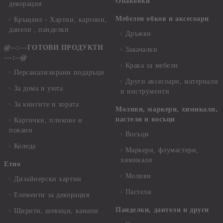
Опаковки
декорация
Мебелен обков и аксесоари
Кръщене - Хартии, картони,
данели , панделки
Дръжки
@--:---ГОТОВИ ПРОДУКТИ
Закачалки
---:--@
Крака за мебели
Персанализирани подаръци
Други аксесоари, материали
За дома и уюта
и инструменти
За книгите и хората
Моливи, маркери, химикали,
пастели и восъци
Картички, пликове и
покани
Восъци
Коледа
Маркери, флумастери,
химикали
Етно
Моливи
Дизайнерски хартии
Пастели
Елементи за декорация
Панделки, дантели и други
Ширити, шевици, канапи