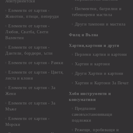
Абитуриентски
Пигментни, багрилни и
Елементи от хартия -
тебеширени мастила
Животни, птици, пеперуди
Други тампони и мастила
Елементи от хартия -
Любов, Сватба, Свети
Филц и Вълна
Валентин
Хартии,картони и други
Елементи от хартия -
Дантели, бордюри, ъгли
Перлени хартии и картони
Елементи от хартия - Рамки
Хартии и картони
Елементи от хартия - Цветя,
Други Хартии и картони
листа и клони
Хартии и Картони За Печат
Елементи от хартия - За
Жени
Хоби инструменти и
консумативи
Елементи от хартия - За
Предпазни
Мъже
самовъзстановяващи
Елементи от хартия -
подложки
Морски
Режещи, пробиващи и