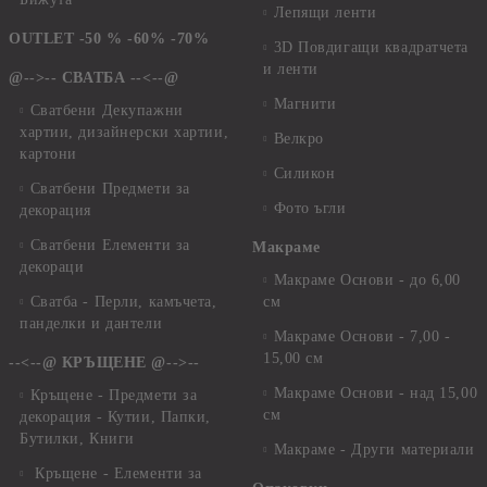
Лепящи ленти
OUTLET -50 % -60% -70%
3D Повдигащи квадратчета
и ленти
@-->-- СВАТБА --<--@
Магнити
Сватбени Декупажни
хартии, дизайнерски хартии,
Велкро
картони
Силикон
Сватбени Предмети за
Фото ъгли
декорация
Сватбени Елементи за
Макраме
декораци
Макраме Основи - до 6,00
Сватба - Перли, камъчета,
см
панделки и дантели
Макраме Основи - 7,00 -
15,00 см
--<--@ КРЪЩЕНЕ @-->--
Макраме Основи - над 15,00
Кръщене - Предмети за
см
декорация - Кутии, Папки,
Бутилки, Книги
Макраме - Други материали
Кръщене - Елементи за