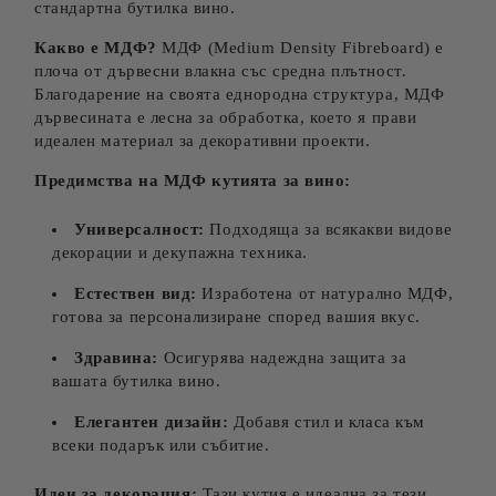
стандартна бутилка вино.
Какво е МДФ?
МДФ (Medium Density Fibreboard) е
плоча от дървесни влакна със средна плътност.
Благодарение на своята еднородна структура, МДФ
дървесината е лесна за обработка, което я прави
идеален материал за декоративни проекти.
Предимства на МДФ кутията за вино:
Универсалност:
Подходяща за всякакви видове
декорации и декупажна техника.
Естествен вид:
Изработена от натурално МДФ,
готова за персонализиране според вашия вкус.
Здравина:
Осигурява надеждна защита за
вашата бутилка вино.
Елегантен дизайн:
Добавя стил и класа към
всеки подарък или събитие.
Идеи за декорация:
Тази кутия е идеална за тези,