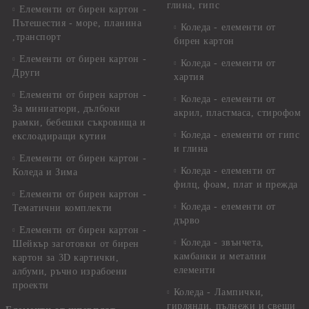
глина, гипс
Елементи от бирен картон -
Пътешестия - море, планина
Коледа - елементи от
,транспорт
бирен картон
Елементи от бирен картон -
Коледа - елементи от
Други
хартия
Елементи от бирен картон -
Коледа - елементи от
За миниатюри, дълбоки
акрил, пластмаса, стирофом
рамки, бебешки съкровища и
Коледа - елементи от гипс
екслоадиращи кутии
и глина
Елементи от бирен картон -
Коледа - елементи от
Коледа и Зима
филц, фоам, плат и прежда
Елементи от бирен картон -
Коледа - елементи от
Тематични комплекти
дърво
Елементи от бирен картон -
Коледа - звънчета,
Шейкър заготовки от бирен
камбанки и метални
картон за 3D картички,
елементи
албуми, ръчно израбоени
проекти
Коледа - Лампички,
гирлянди, пълнежи и свещи