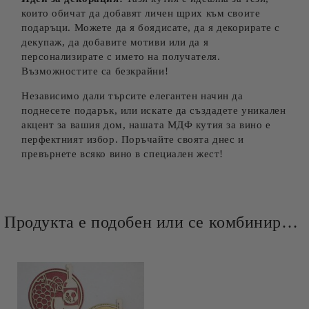
които обичат да добавят личен щрих към своите
подаръци. Можете да я боядисате, да я декорирате с
декупаж, да добавите мотиви или да я
персонализирате с името на получателя.
Възможностите са безкрайни!
Независимо дали търсите елегантен начин да
поднесете подарък, или искате да създадете уникален
акцент за вашия дом, нашата МДФ кутия за вино е
перфектният избор. Поръчайте своята днес и
превърнете всяко вино в специален жест!
Продукта е подобен или се комбинира добре и със следните продукти :