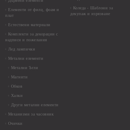
Дървени елементи
Коледа - Шаблони за
Елементи от филц, фоам и
декупаж и изрязване
плат
Естествени материали
Комплекти за декорации с
надписи и пожелания
Лед лампички
Метални елементи
Метални Ъгли
Магнити
Обков
Халки
Други метални елементи
Механизми за часовник
Очички