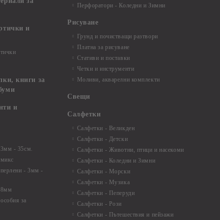
териали за
Перфоратори - Коледни и Зимни
Рисуване
артички и
Грунд и почистващи разтвори
Платна за рисуване
ртички
Стативи и поставки
Четки и инструменти
пки, книги за
Моливи, акварелни комплекти
буми
Свещи
нти и
Салфетки
Салфетки - Великден
Салфетки - Детски
 3мм - 35см.
Салфетки - Животни, птици и насекоми
 микс
Салфетки - Коледни и Зимни
 перлени - 3мм -
Салфетки - Морски
Салфетки - Музика
 8мм
Салфетки - Пеперуди
особия за
Салфетки - Рози
Салфетки - Пътешествия и пейзажи