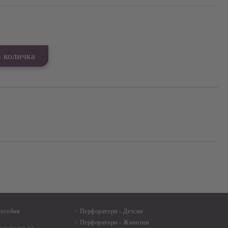
Добави в желани
пособия
Перфоратори - Детски
Перфоратори - Животни