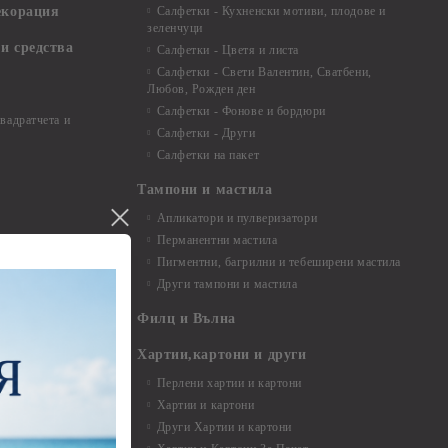
екорация
Салфетки - Кухненски мотиви, плодове и
зеленчуци
и средства
Салфетки - Цветя и листа
Салфетки - Свети Валентин, Сватбени,
Любов, Рожден ден
Салфетки - Фонове и бордюри
вадратчета и
Салфетки - Други
Салфетки на пакет
Тампони и мастила
Апликатори и пулверизатори
Перманентни мастила
Пигментни, багрилни и тебеширени мастила
Други тампони и мастила
- до 6,00 см
- 7,00 - 15,00 см
Филц и Вълна
- над 15,00 см
и материали
Хартии,картони и други
Перлени хартии и картони
Хартии и картони
и аксесоари
Други Хартии и картони