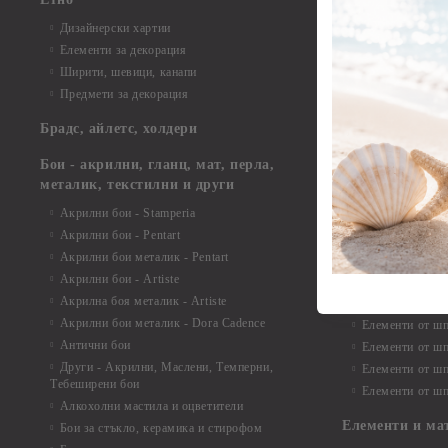
Елементи от би
Дизайнерски хартии
Елементи от би
Елементи за декорация
Елементи от би
Ширити, шевици, канапи
Елементи от би
Предмети за декорация
Елементи от би
Елементи от би
Брадс, айлетс, холдери
съкровища и екс
Елементи от би
Бои - акрилни, гланц, мат, перла,
Елементи от би
металик, текстилни и други
Елементи от би
Акрилни бои - Stamperia
3D картички, ал
Акрилни бои - Pentart
Елементи от ш
Акрилни бои металик - Pentart
Акрилни бои - Artiste
Елементи от шп
Акрилна боя металик - Artiste
Елементи от шп
Акрилни бои металик - Dora Cadence
Елементи от шп
Антични бои
Елементи от шп
Други - Акрилни, Маслени, Темперни,
Елементи от шп
Тебеширени бои
Елементи от шп
Алкохолни мастила и оцветители
Елементи и ма
Бои за стъкло, керамика и стирофом