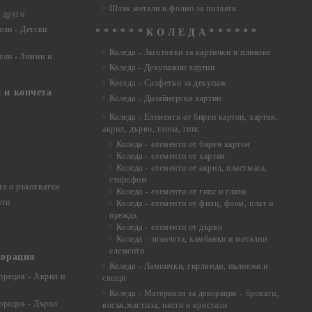
Шлак метали и фолио за позлата
 други
ели - Детски
* * * * * * К О Л Е Д А * * * * * *
Коледа - Заготовки за картички и пликове
ели - Зимни и
Коледа - Декупажни хартии
Коелда - Салфетки за декупаж
 и копчета
Коледа - Дизайнерски хартии
Коледа - Eлементи от бирен картон, хартия,
акрил, дърво, глина, гипс
Коледа - елементи от бирен картон
Коледа - елементи от хартия
Коледа - елементи от акрил, пластмаса,
стирофом
а и ръкохватки
Коледа - елементи от гипс и глина
ати
Коледа - елементи от филц, фоам, плат и
прежда
Коледа - елементи от дърво
Коледа - звънчета, камбанки и метални
елементи
корация
Коледа - Лампички, гирлянди, пълнежи и
орация - Акрил и
свещи
Коледа - Материали за декорация - брокати,
орация - Дърво
восък,мастила, пасти и кристали