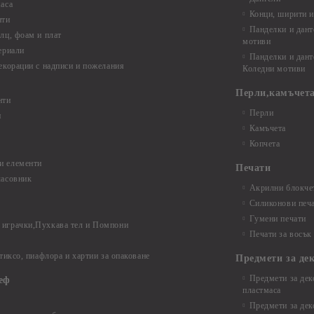
аса
Конци, ширити и
нти
Панделки и дант
лц, фоам и плат
мотиви
ериали
Панделки и дант
екорации с надписи и пожелания
Коледни мотиви
Перли,камъчета
нти
Перли
и
Камъчета
Копчета
и елементи
Печати
часовник
Акрилни блокчет
Силиконови печ
Гумени печати
играчки,Пухкава тел и Помпони
Печати за восък
 тиксо, пиафлора и хартии за опаковане
Предмети за де
Предмети за дек
еф
пластмаса
Предмети за дек