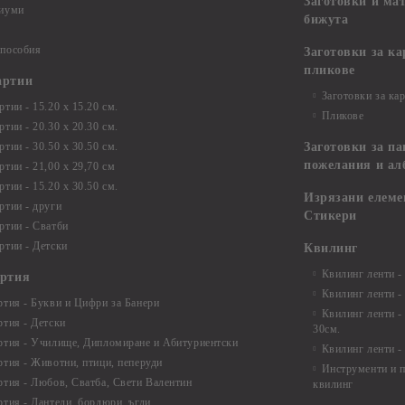
Заготовки и ма
диуми
бижута
 пособия
Заготовки за к
пликове
артии
Заготовки за ка
тии - 15.20 х 15.20 см.
Пликове
тии - 20.30 х 20.30 см.
тии - 30.50 х 30.50 см.
Заготовки за па
пожелания и ал
ртии - 21,00 х 29,70 см
тии - 15.20 x 30.50 см.
Изрязани елеме
ртии - други
Стикери
ртии - Сватби
ртии - Детски
Квилинг
Квилинг ленти -
артия
Квилинг ленти -
ртия - Букви и Цифри за Банери
Квилинг ленти -
ртия - Детски
30см.
ртия - Училище, Дипломиране и Абитуриентски
Квилинг ленти -
ртия - Животни, птици, пеперуди
Инструменти и п
ртия - Любов, Сватба, Свети Валентин
квилинг
ртия - Дантели, бордюри, ъгли