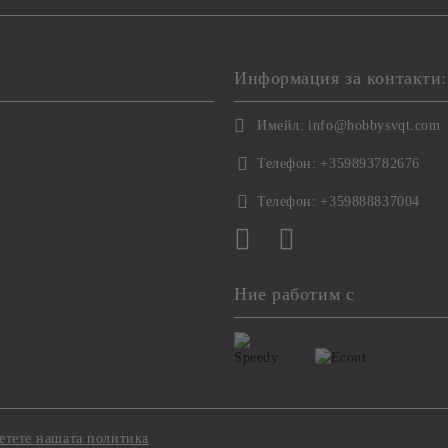
Информация за контакти:
Имейл:
info@hobbysvqt.com
Телефон:
+359893782676
Телефон:
+359888837004
Ние работим с
етете нашата политика