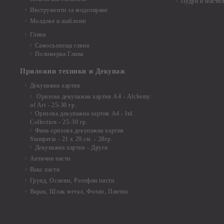
Пудри и мастил
Инструменти за моделиране
Молдове и шаблони
Глина
Самосъхнеща глина
Полимерна Глина
Приложни техники и Декупаж
Декупажна хартия
Оризова декупажна хартия А4 - Alchemy
of Art - 25-30 гр.
Оризова декупажна хартия А4 - Itd.
Collection - 25-30 гр.
Фина оризова декупажна хартия
Stamperia - 21 х 29.см. - 28гр.
Декупажна хартия - Други
Антични пасти
Вакс пасти
Грунд, Основи, Релефни пасти
Варак, Шлак метал, Фолио, Пантна