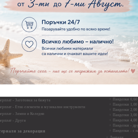
Дръжки
рен картон - Бебшки и Детски елементи
Закачалки
рен картон - Цветя и Животни
Крака за мебели
рен картон - Стиймпънк и Мъжки елементи
Други аксесоари
рен картон - Пътешестия - море, планина ,транспорт
инструменти
рен картон - Други
рен картон - За миниатюри, дълбоки рамки, бебешки
Моливи, маркер
лоадиращи кутии
пастели и восъ
рен картон - Коледа и Зима
Восъци
рен картон - Тематични комплекти
Маркери, флума
рен картон - Шейкър заготовки от бирен картон за
Моливи
буми, ръчно израбоени проекти
Пастели
перплат
Панделки, дант
ерплат - Букви и цифри
Панделки
ерплат -Рамки и ъгли
Панделки 0,60
ерплат - Заготовки за бижута
Панделки 1,00
ерплат - Етно елементи и музикални инструменти
Панделки 2,00
ерплат - Зимни и Коледни
Панделки 3,00
Панделки 4,00
ерплат - Други
Панделки - др
Панделки - с н
териали за декорация
Дантели