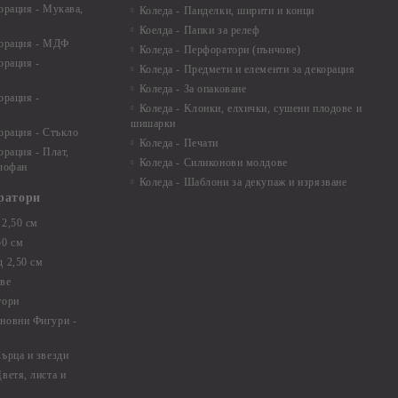
орация - Мукава,
Коледа - Панделки, ширити и конци
Коелда - Папки за релеф
корация - МДФ
Коледа - Перфоратори (пънчове)
орация -
Коледа - Предмети и елементи за декорация
Коледа - За опаковане
орация -
Коледа - Kлонки, елхички, сушени плодове и
шишарки
орация - Стъкло
Коледа - Печати
орация - Плат,
Коледа - Силиконови молдове
елофан
Коледа - Шаблони за декупаж и изрязване
ратори
2,50 см
50 см
 2,50 см
ве
тори
новни Фигури -
ърца и звезди
ветя, листа и