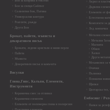
Бои за коприна и текстил
Акрил и пластм
Бои за свещи Cadence
Дървени елеме
Солвентни бои, Патина
Елементи от фи
Универсални контури
Естествени мат
Реагенти, ръжда
Комплекти за д
Други Бои
Лед лампички
Метални елеме
Брокат, пайети, мъниста и
Метални Ъгл
декоративен пясък
Магнити
Брокати, ледени кристали и мини перли
Обков
Халки
Пайети
Други металн
Мъниста
Механизми за 
Декоративен пясък и камъчета
Очички
Висулки
Пълнежи
Плюшени мини 
Глина,Гипс, Калъпи, Елементи,
Щипки
Инструменти
Цветарска тел,
Керамична смес за отливки
Ембосинг / Рел
Керамични елементи
Елементи от полимерна глина и полирезин
Папки за релеф
Пластични елементи