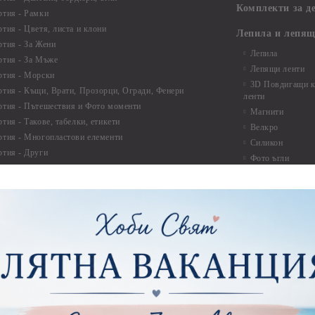
Комплекти за д
ртия - Рамки
ртия - Цветя, листа и клони
Лепила и лепящ
ртия - За Жени
Лепила
ртия - За Мъже
Лепящи ленти
ртия - Морски
3D Повдигащи к
ртия - Къщи, Врати, Прозорци, Огради, Фенери
ленти
ртия - Пътешествия и Фото моменти
Магнити
тия - Такове, табелки, етикети
Велкро
ртия - Многопластови елементи
Силикон
ртия - Други
Фото ъгли
ртия - Готови композиции
Макраме
ртия - Микс елементи
ртия - Коледа и Зима
Макраме Основи 
Макраме Основи 
ирен картон
Макраме Основи 
рен картон - Декоративни рамки
Макраме - Друг
рен картон - Надписи на български
Опаковки
рен картон - Ъгли и орнаменти
рен картон - Сватба
Мебелен обков 
рен картон - Училище, Дипломиране и Завършване