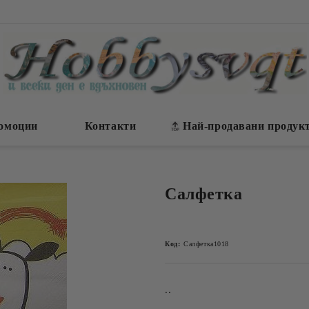
омоции
Контакти
Най-продавани продук
Салфетка
Код:
Салфетка1018
..