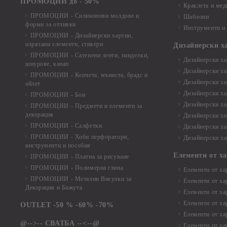
ПРОМОЦИИ до - 50%
Краклета и ме
ПРОМОЦИИ - Силиконови молдове и
Шаблони
форми за отливки
Инструменти и
ПРОМОЦИИ - Дизайнерски хартии,
изрязани елементи, стикери
Дизайнерски х
ПРОМОЦИИ - Сатенени ленти, панделки,
Дизайнерски хар
шнурове, канап
Дизайнерски хар
ПРОМОЦИИ - Копчета, мъниста, брадс и
Дизайнерски хар
айлет
Дизайнерски ха
ПРОМОЦИИ - Бои
Дизайнерски хар
ПРОМОЦИИ - Предмети и елементи за
декорация
Дизайнерски ха
ПРОМОЦИИ - Салфетки
Дизайнерски ха
ПРОМОЦИИ - Хоби перфоратори,
Дизайнерски ха
инструменти и пособия
Елементи от х
ПРОМОЦИИ - Платна за рисуване
ПРОМОЦИИ - Полимерна глина
Елементи от ха
ПРОМОЦИИ - Метални Висулки за
Елементи от ха
Декорация и Бижута
Елементи от ха
Елементи от ха
OUTLET -50 % -60% -70%
Елементи от ха
@-->-- СВАТБА --<--@
Елементи от ха