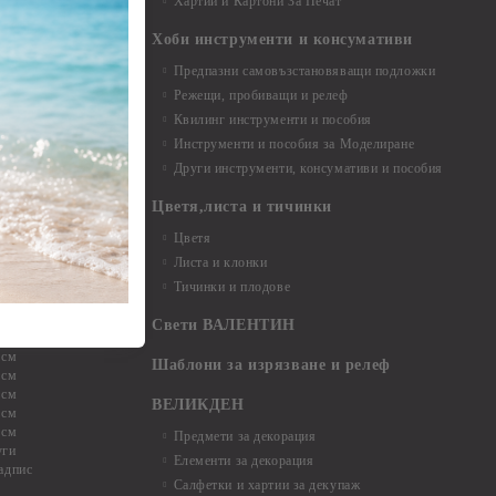
Хартии и Картони За Печат
Хоби инструменти и консумативи
Предпазни самовъзстановяващи подложки
, материали и
Режещи, пробиващи и релеф
Квилинг инструменти и пособия
и, химикали,
Инструменти и пособия за Моделиране
ци
Други инструменти, консумативи и пособия
Цветя,листа и тичинки
стери, химикали
Цветя
Листа и клонки
Тичинки и плодове
ели и други
Свети ВАЛЕНТИН
 см
Шаблони за изрязване и релеф
 см
 см
ВЕЛИКДЕН
 см
 см
Предмети за декорация
уги
Елементи за декорация
адпис
Салфетки и хартии за декупаж