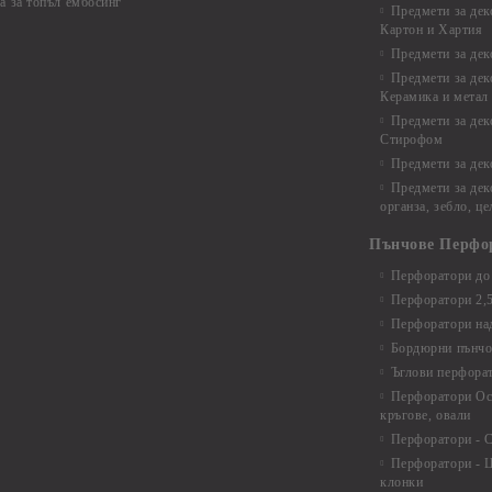
а за топъл ембосинг
Предмети за дек
Картон и Хартия
Предмети за де
Предмети за дек
Керамика и метал
Предмети за дек
Стирофом
Предмети за дек
Предмети за дек
органза, зебло, ц
Пънчове Перфо
Перфоратори до 
Перфоратори 2,
Перфоратори над
Бордюрни пънчо
Ъглови перфора
Перфоратори Ос
кръгове, овали
Перфоратори - С
Перфоратори - Ц
клонки