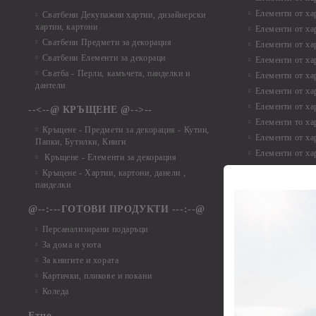
Елементи от ха
Сватбени Декупажни хартии, дизайнерски
хартии, картони
Елементи от ха
Сватбени Предмети за декорация
Елементи от ха
Сватбени Елементи за декораци
Елементи от ха
Сватба - Перли, камъчета, панделки и
Елементи от ха
дантели
Елементи от ха
Елементи от ха
--<--@ КРЪЩЕНЕ @-->--
Елементи то хар
Кръщене - Предмети за декорация - Кутии,
Елементи от ха
Папки, Бутилки, Книги
Елементи от ха
Кръщене - Елементи за декорация
Елементи от ха
Кръщене - Хартии, картони, данели ,
Елементи от ха
панделки
Елементи от ха
@--:---ГОТОВИ ПРОДУКТИ ---:--@
Елементи от б
Персанализирани подаръци
Елементи от би
За дома и уюта
Елементи от би
За книгите и хората
Елементи от би
Картички, пликове и покани
Елементи от би
Коледа
Елементи от би
Етно