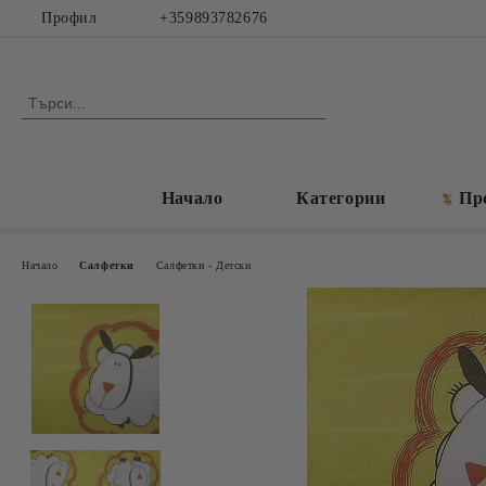
Профил
+359893782676
Начало
Категории
Пр
Начало
Салфетки
Салфетки - Детски