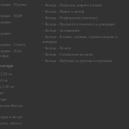
орация - Мукава,
Коледа - Панделки, ширити и конци
Коелда - Папки за релеф
корация - МДФ
Коледа - Перфоратори (пънчове)
орация -
Коледа - Предмети и елементи за декорация
Коледа - За опаковане
орация -
Коледа - Kлонки, елхички, сушени плодове и
шишарки
орация - Стъкло
Коледа - Печати
орация - Плат,
Коледа - Силиконови молдове
елофан
Коледа - Шаблони за декупаж и изрязване
ратори
2,50 см
50 см
 2,50 см
ве
тори
новни Фигури -
ърца и звезди
ветя, листа и