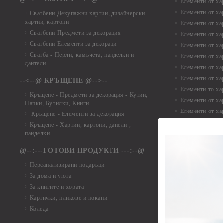
Елементи от ха
Елементи от ха
Сватбени Декупажни хартии, дизайнерски
хартии, картони
Елементи от ха
Сватбени Предмети за декорация
Елементи от ха
Сватбени Елементи за декораци
Елементи от ха
Сватба - Перли, камъчета, панделки и
Елементи от ха
дантели
Елементи от ха
Елементи от ха
--<--@ КРЪЩЕНЕ @-->--
Елементи то хар
Кръщене - Предмети за декорация - Кутии,
Елементи от ха
Папки, Бутилки, Книги
Елементи от ха
Кръщене - Елементи за декорация
Елементи от ха
Кръщене - Хартии, картони, данели ,
Елементи от ха
панделки
Елементи от ха
@--:---ГОТОВИ ПРОДУКТИ ---:--@
Елементи от б
Персанализирани подаръци
Елементи от би
За дома и уюта
Елементи от би
За книгите и хората
Елементи от би
Картички, пликове и покани
Елементи от би
Коледа
Елементи от би