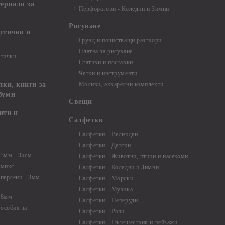
териали за
Перфоратори - Коледни и Зимни
Рисуване
артички и
Грунд и почистващи разтвори
Платна за рисуване
ртички
Стативи и поставки
Четки и инструменти
пки, книги за
Моливи, акварелни комплекти
буми
Свещи
нти и
Салфетки
Салфетки - Великден
Салфетки - Детски
 3мм - 35см.
Салфетки - Животни, птици и насекоми
 микс
Салфетки - Коледни и Зимни
 перлени - 3мм -
Салфетки - Морски
Салфетки - Музика
 8мм
Салфетки - Пеперуди
особия за
Салфетки - Рози
Салфетки - Пътешествия и пейзажи