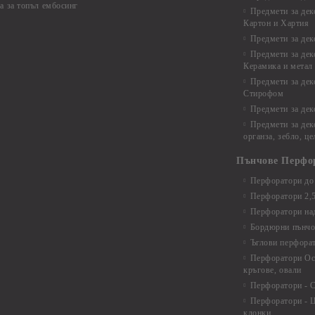
а за топъл ембосинг
Предмети за дек
Картон и Хартия
Предмети за де
Предмети за дек
Керамика и метал
Предмети за дек
Стирофом
Предмети за дек
Предмети за дек
органза, зебло, ц
Пънчове Перфо
Перфоратори до 
Перфоратори 2,
Перфоратори над
Бордюрни пънчо
Ъглови перфора
Перфоратори Ос
кръгове, овали
Перфоратори - С
Перфоратори - Ц
клонки