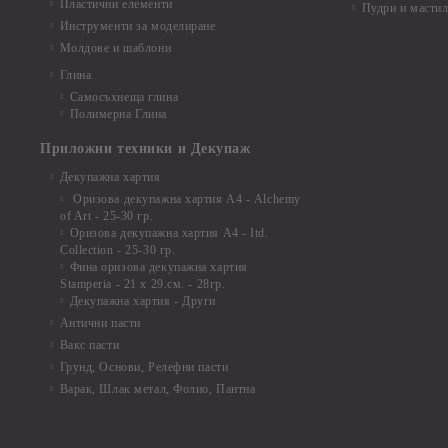
Пластични елементи
Пудри и мастил
Инструменти за моделиране
Молдове и шаблони
Глина
Самосъхнеща глина
Полимерна Глина
Приложни техники и Декупаж
Декупажна хартия
Оризова декупажна хартия А4 - Alchemy
of Art - 25-30 гр.
Оризова декупажна хартия А4 - Itd.
Collection - 25-30 гр.
Фина оризова декупажна хартия
Stamperia - 21 х 29.см. - 28гр.
Декупажна хартия - Други
Антични пасти
Вакс пасти
Грунд, Основи, Релефни пасти
Варак, Шлак метал, Фолио, Пантна