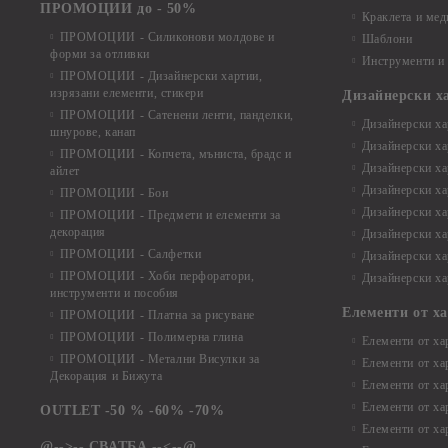
ПРОМОЦИИ до - 50%
Краклета и ме
ПРОМОЦИИ - Силиконови молдове и
Шаблони
форми за отливки
Инструменти и
ПРОМОЦИИ - Дизайнерски хартии,
изрязани елементи, стикери
Дизайнерски х
ПРОМОЦИИ - Сатенени ленти, панделки,
Дизайнерски хар
шнурове, канап
Дизайнерски хар
ПРОМОЦИИ - Копчета, мъниста, брадс и
Дизайнерски хар
айлет
Дизайнерски ха
ПРОМОЦИИ - Бои
Дизайнерски хар
ПРОМОЦИИ - Предмети и елементи за
декорация
Дизайнерски ха
ПРОМОЦИИ - Салфетки
Дизайнерски ха
ПРОМОЦИИ - Хоби перфоратори,
Дизайнерски ха
инструменти и пособия
Елементи от х
ПРОМОЦИИ - Платна за рисуване
ПРОМОЦИИ - Полимерна глина
Елементи от ха
ПРОМОЦИИ - Метални Висулки за
Елементи от ха
Декорация и Бижута
Елементи от ха
Елементи от ха
OUTLET -50 % -60% -70%
Елементи от ха
@-->-- СВАТБА --<--@