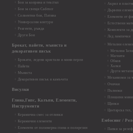
Бои за коприна и текстил
Акрил и пластм
Бои за свещи Cadence
Дървени елеме
Солвентни бои, Патина
Елементи от фи
Универсални контури
Естествени мат
Реагенти, ръжда
Комплекти за д
Други Бои
Лед лампички
Метални елеме
Брокат, пайети, мъниста и
Метални Ъгл
декоративен пясък
Магнити
Брокати, ледени кристали и мини перли
Обков
Халки
Пайети
Други металн
Мъниста
Механизми за 
Декоративен пясък и камъчета
Очички
Висулки
Пълнежи
Плюшени мини 
Глина,Гипс, Калъпи, Елементи,
Щипки
Инструменти
Цветарска тел,
Керамична смес за отливки
Ембосинг / Рел
Керамични елементи
Елементи от полимерна глина и полирезин
Папки за релеф