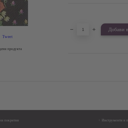
Добави в желани
Tweet
цени продукта
ни покрития
Инструменти и 