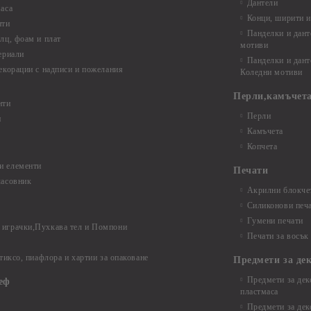
Дантели
аса
Конци, ширити и
нти
Панделки и дант
лц, фоам и плат
мотиви
ериали
Панделки и дант
екорации с надписи и пожелания
Коледни мотиви
Перли,камъчета
нти
Перли
и
Камъчета
Копчета
и елементи
Печати
часовник
Акрилни блокчет
Силиконови печ
Гумени печати
играчки,Пухкава тел и Помпони
Печати за восък
 тиксо, пиафлора и хартии за опаковане
Предмети за де
Предмети за дек
еф
пластмаса
Предмети за дек