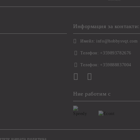
Информация за контакти:
Имейл:
info@hobbysvqt.com
Телефон:
+359893782676
Телефон:
+359888837004
Ние работим с
етете нашата политика