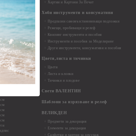
Хартии и Картони За Печат
Хоби инструменти и консумативи
Предпазни самовъзстановяващи подложки
, материали и
Режещи, пробиващи и релеф
Квилинг инструменти и пособия
и, химикали,
Инструменти и пособия за Моделиране
ци
Други инструменти, консумативи и пособия
Цветя,листа и тичинки
стери, химикали
Цветя
Листа и клонки
Тичинки и плодове
ели и други
Свети ВАЛЕНТИН
 см
Шаблони за изрязване и релеф
 см
 см
ВЕЛИКДЕН
 см
 см
Предмети за декорация
уги
Елементи за декорация
адпис
Салфетки и хартии за декупаж