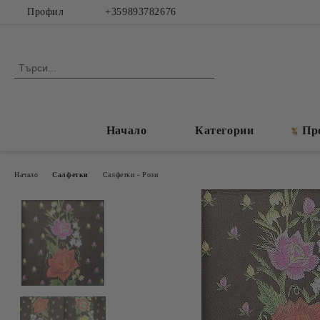
Профил
+359893782676
Начало
Категории
Пр
Начало
Салфетки
Салфетки - Рози