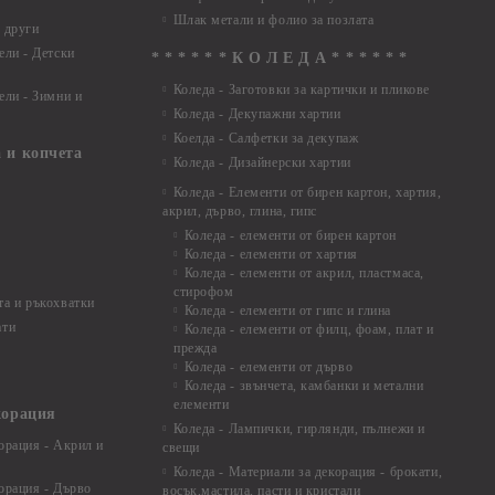
Шлак метали и фолио за позлата
 други
ели - Детски
* * * * * * К О Л Е Д А * * * * * *
Коледа - Заготовки за картички и пликове
ели - Зимни и
Коледа - Декупажни хартии
Коелда - Салфетки за декупаж
 и копчета
Коледа - Дизайнерски хартии
Коледа - Eлементи от бирен картон, хартия,
акрил, дърво, глина, гипс
Коледа - елементи от бирен картон
Коледа - елементи от хартия
Коледа - елементи от акрил, пластмаса,
стирофом
а и ръкохватки
Коледа - елементи от гипс и глина
ати
Коледа - елементи от филц, фоам, плат и
прежда
Коледа - елементи от дърво
Коледа - звънчета, камбанки и метални
елементи
корация
Коледа - Лампички, гирлянди, пълнежи и
орация - Акрил и
свещи
Коледа - Материали за декорация - брокати,
орация - Дърво
восък,мастила, пасти и кристали