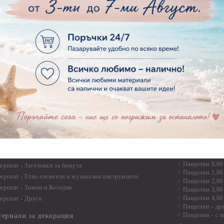
Дръжки
рен картон - Бебшки и Детски елементи
Закачалки
рен картон - Цветя и Животни
Крака за мебели
рен картон - Стиймпънк и Мъжки елементи
Други аксесоари
рен картон - Пътешестия - море, планина ,транспорт
инструменти
рен картон - Други
рен картон - За миниатюри, дълбоки рамки, бебешки
Моливи, маркер
лоадиращи кутии
пастели и восъ
рен картон - Коледа и Зима
Восъци
рен картон - Тематични комплекти
Маркери, флума
рен картон - Шейкър заготовки от бирен картон за
Моливи
буми, ръчно израбоени проекти
Пастели
перплат
Панделки, дант
ерплат - Букви и цифри
Панделки
ерплат -Рамки и ъгли
Панделки 0,60
ерплат - Заготовки за бижута
Панделки 1,00
ерплат - Етно елементи и музикални инструменти
Панделки 2,00
ерплат - Зимни и Коледни
Панделки 3,00
Панделки 4,00
ерплат - Други
Панделки - др
Панделки - с н
териали за декорация