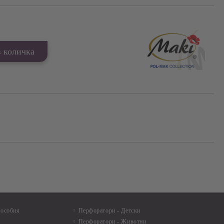
пособия
Перфоратори - Детски
Перфоратори - Животни