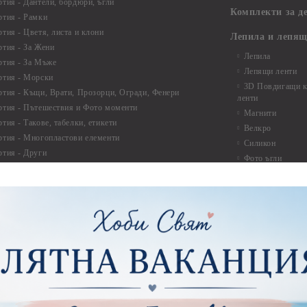
ртия - Дантели, бордюри, ъгли
Комплекти за д
ртия - Рамки
ртия - Цветя, листа и клони
Лепила и лепящ
ртия - За Жени
Лепила
ртия - За Мъже
Лепящи ленти
ртия - Морски
3D Повдигащи к
ртия - Къщи, Врати, Прозорци, Огради, Фенери
ленти
ртия - Пътешествия и Фото моменти
Магнити
тия - Такове, табелки, етикети
Велкро
ртия - Многопластови елементи
Силикон
ртия - Други
Фото ъгли
ртия - Готови композиции
Макраме
ртия - Микс елементи
ртия - Коледа и Зима
Макраме Основи 
Макраме Основи 
ирен картон
Макраме Основи 
рен картон - Декоративни рамки
Макраме - Друг
рен картон - Надписи на български
Опаковки
рен картон - Ъгли и орнаменти
рен картон - Сватба
Мебелен обков 
рен картон - Училище, Дипломиране и Завършване