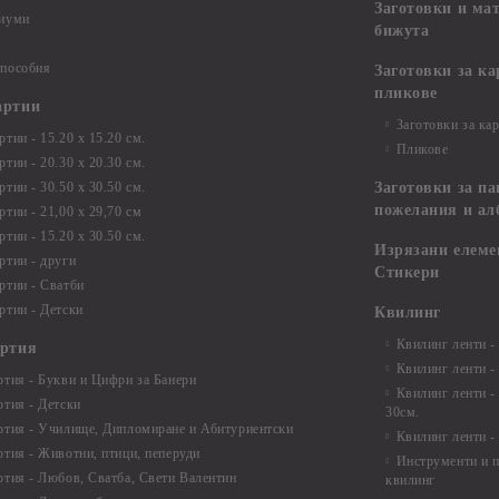
Заготовки и ма
диуми
бижута
 пособия
Заготовки за к
пликове
артии
Заготовки за ка
тии - 15.20 х 15.20 см.
Пликове
тии - 20.30 х 20.30 см.
тии - 30.50 х 30.50 см.
Заготовки за па
пожелания и ал
ртии - 21,00 х 29,70 см
тии - 15.20 x 30.50 см.
Изрязани елеме
ртии - други
Стикери
ртии - Сватби
ртии - Детски
Квилинг
Квилинг ленти -
артия
Квилинг ленти -
ртия - Букви и Цифри за Банери
Квилинг ленти -
ртия - Детски
30см.
ртия - Училище, Дипломиране и Абитуриентски
Квилинг ленти -
ртия - Животни, птици, пеперуди
Инструменти и п
ртия - Любов, Сватба, Свети Валентин
квилинг