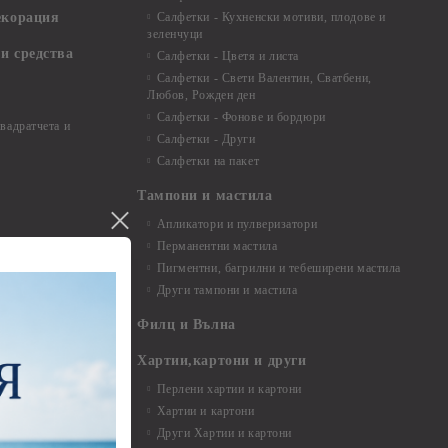
екорация
Салфетки - Кухненски мотиви, плодове и
зеленчуци
и средства
Салфетки - Цветя и листа
Салфетки - Свети Валентин, Сватбени,
Любов, Рожден ден
Салфетки - Фонове и бордюри
вадратчета и
Салфетки - Други
Салфетки на пакет
Тампони и мастила
Апликатори и пулверизатори
Перманентни мастила
Пигментни, багрилни и тебеширени мастила
Други тампони и мастила
- до 6,00 см
- 7,00 - 15,00 см
Филц и Вълна
- над 15,00 см
и материали
Хартии,картони и други
Перлени хартии и картони
Хартии и картони
и аксесоари
Други Хартии и картони