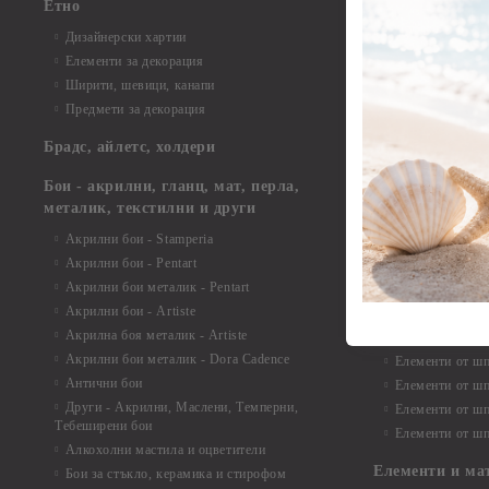
Етно
Елементи от би
Дизайнерски хартии
Елементи от би
Елементи за декорация
Елементи от би
Ширити, шевици, канапи
Елементи от би
Предмети за декорация
Елементи от би
Елементи от би
Брадс, айлетс, холдери
съкровища и екс
Елементи от би
Бои - акрилни, гланц, мат, перла,
Елементи от би
металик, текстилни и други
Елементи от би
Акрилни бои - Stamperia
3D картички, ал
Акрилни бои - Pentart
Елементи от ш
Акрилни бои металик - Pentart
Акрилни бои - Artiste
Елементи от шп
Акрилна боя металик - Artiste
Елементи от шп
Акрилни бои металик - Dora Cadence
Елементи от шп
Антични бои
Елементи от шп
Други - Акрилни, Маслени, Темперни,
Елементи от шп
Тебеширени бои
Елементи от шп
Алкохолни мастила и оцветители
Елементи и ма
Бои за стъкло, керамика и стирофом