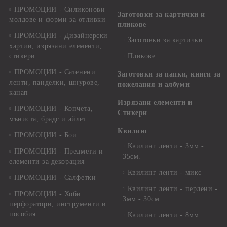
ПРОМОЦИИ - Силиконови
Заготовки за картички и
молдове и форми за отливки
пликове
ПРОМОЦИИ - Дизайнерски
Заготовки за картички
хартии, изрязани елементи,
стикери
Пликове
ПРОМОЦИИ - Сатенени
Заготовки за папки, книги за
ленти, панделки, шнурове,
пожелания и албуми
канап
Изрязани елементи и
ПРОМОЦИИ - Копчета,
Стикери
мъниста, брадс и айлет
Квилинг
ПРОМОЦИИ - Бои
Квилинг ленти - 3мм -
ПРОМОЦИИ - Предмети и
35см.
елементи за декорация
Квилинг ленти - микс
ПРОМОЦИИ - Салфетки
Квилинг ленти - перлени -
ПРОМОЦИИ - Хоби
3мм - 30см.
перфоратори, инструменти и
пособия
Квилинг ленти - 8мм