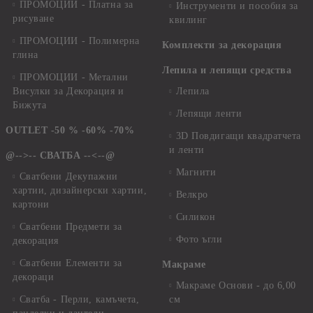
ПРОМОЦИИ - Платна за
Инструменти и пособия за
рисуване
квилинг
ПРОМОЦИИ - Полимерна
Комплекти за декорация
глина
Лепила и лепящи средства
ПРОМОЦИИ - Метални
Висулки за Декорация и
Лепила
Бижута
Лепящи ленти
OUTLET -50 % -60% -70%
3D Повдигащи квадратчета
и ленти
@-->-- СВАТБА --<--@
Магнити
Сватбени Декупажни
хартии, дизайнерски хартии,
Велкро
картони
Силикон
Сватбени Предмети за
Фото ъгли
декорация
Сватбени Елементи за
Макраме
декораци
Макраме Основи - до 6,00
Сватба - Перли, камъчета,
см