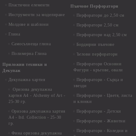
Пластични елементи
Пънчове Перфоратори
Инструменти за моделиране
Перфоратори до 2,50 см
Молдове и шаблони
Перфоратори 2,50 см
Глина
Перфоратори над 2,50 см
Самосъхнеща глина
Бордюрни пънчове
Полимерна Глина
Ъглови перфоратори
Перфоратори Основни
Приложни техники и
Фигури - кръгове, овали
Декупаж
Декупажна хартия
Перфоратори - Сърца и
звезди
Оризова декупажна
хартия А4 - Alchemy of Art -
Перфоратори - Цветя, листа
25-30 гр.
и клонки
Оризова декупажна хартия
Перфоратори - Детски
А4 - Itd. Collection - 25-30
Перфоратори - Животни
гр.
Перфоратори - Коледни и
Фина оризова декупажна