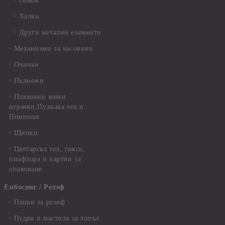
Обков
Халки
Други метални елементи
Механизми за часовник
Очички
Пълнежи
Плюшени мини
играчки,Пухкава тел и
Помпони
Щипки
Цветарска тел, тиксо,
пиафлора и хартии за
опаковане
Ембосинг / Релеф
Папки за релеф
Пудри и мастила за топъл