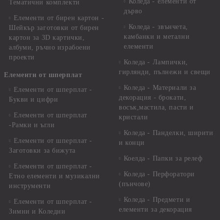
Коледа - елементи от
Тематични комплекти
дърво
Елементи от бирен картон -
Коледа - звънчета,
Шейкър заготовки от бирен
камбанки и метални
картон за 3D картички,
елементи
албуми, ръчно израбоени
проекти
Коледа - Лампички,
гирлянди, пълнежи и свещи
Елементи от шперплат
Коледа - Материали за
Елементи от шперплат -
декорация - брокати,
Букви и цифри
восък,мастила, пасти и
Елементи от шперплат
кристали
-Рамки и ъгли
Коледа - Панделки, ширити
Елементи от шперплат -
и конци
Заготовки за бижута
Коелда - Папки за релеф
Елементи от шперплат -
Коледа - Перфоратори
Етно елементи и музикални
(пънчове)
инструменти
Коледа - Предмети и
Елементи от шперплат -
елементи за декорация
Зимни и Коледни