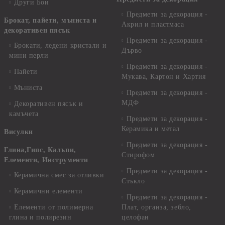
Други Бои
Предмети за декорация -
Брокат, пайети, мъниста и
Акрил и пластмаса
декоративен пясък
Предмети за декорация -
Брокати, ледени кристали и
Дърво
мини перли
Предмети за декорация -
Пайети
Мукава, Картон и Хартия
Мъниста
Предмети за декорация -
МДФ
Декоративен пясък и
камъчета
Предмети за декорация -
Керамика и метал
Висулки
Предмети за декорация -
Глина,Гипс, Калъпи,
Стирофом
Елементи, Инструменти
Предмети за декорация -
Керамична смес за отливки
Стъкло
Керамични елементи
Предмети за декорация -
Елементи от полимерна
Плат, органза, зебло,
глина и полирезин
целофан