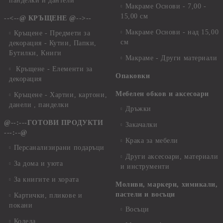
панделки и дантели
Макраме Основи - 7,00 -
15,00 см
--<--@ КРЪЩЕНЕ @-->--
Макраме Основи - над 15,00
Кръщене - Предмети за
см
декорация - Кутии, Папки,
Бутилки, Книги
Макраме - Други материали
Кръщене - Елементи за
Опаковки
декорация
Мебелен обков и аксесоари
Кръщене - Хартии, картони,
данели , панделки
Дръжки
@--:---ГОТОВИ ПРОДУКТИ
Закачалки
---:--@
Крака за мебели
Персанализирани подаръци
Други аксесоари, материали
За дома и уюта
и инструменти
За книгите и хората
Моливи, маркери, химикали,
пастели и восъци
Картички, пликове и
покани
Восъци
Коледа