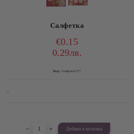
Салфетка
€0.15
0.29лв.
Код:
Салфетка1177
..
Добави в желани