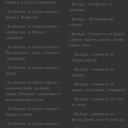
Бебшки и Детски елементи
Коелда - Салфетки за
декупаж
Елементи от бирен картон -
Цветя и Животни
Коледа - Дизайнерски
хартии
Елементи от бирен картон -
Стиймпънк и Мъжки
Коледа - Eлементи от бирен
елементи
картон, хартия, акрил, дърво,
глина, гипс
Елементи от бирен картон -
Пътешестия - море, планина
Коледа - елементи от
,транспорт
бирен картон
Елементи от бирен картон -
Коледа - елементи от
Други
хартия
Елементи от бирен картон -
Коледа - елементи от
За миниатюри, дълбоки
акрил, пластмаса, стирофом
рамки, бебешки съкровища и
Коледа - елементи от гипс
екслоадиращи кутии
и глина
Елементи от бирен картон -
Коледа - елементи от
Коледа и Зима
филц, фоам, плат и прежда
Елементи от бирен картон -