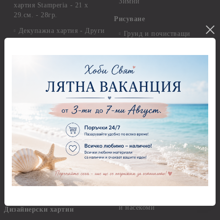
Зимни
хартия Stamperia - 21 х
29.см. - 28гр.
Рисуване
Декупажна хартия - Други
Грунд и почистващи
разтвори
Антични пасти
Платна за рисуване
Вакс пасти
Стативи и поставки
Грунд, Основи, Релефни
пасти
Четки и инструменти
Варак, Шлак метал, Фолио,
Моливи, акварелни
Пантна
комплекти
Лакове и защитни покрития
Свещи
Лепила
Салфетки
Краклета и медиуми
Салфетки - Великден
Шаблони
Салфетки - Детски
Инструменти и пособия
Салфетки - Животни, птици
и насекоми
Дизайнерски хартии