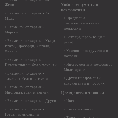
Жени
Хоби инструменти и
консумативи
Елементи от хартия - За
Предпазни
Мъже
самовъзстановяващи
Елементи от хартия -
подложки
Морски
Режещи, пробиващи и
Елементи от хартия - Къщи,
релеф
Врати, Прозорци, Огради,
Квилинг инструменти и
Фенери
пособия
Елементи от хартия -
Инструменти и пособия за
Пътешествия и Фото моменти
Моделиране
Елементи то хартия -
Други инструменти,
Такове, табелки, етикети
консумативи и пособия
Елементи от хартия -
Многопластови елементи
Цветя,листа и тичинки
Елементи от хартия - Други
Цветя
Елементи от хартия -
Листа и клонки
Готови композиции
Тичинки и плодове