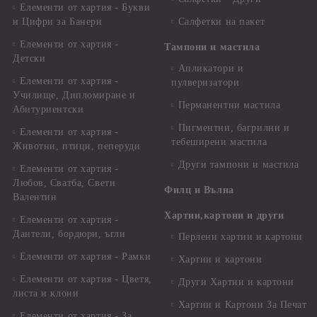
Елементи от хартия - Букви
и Цифри за Банери
Салфетки на пакет
Елементи от хартия -
Тампони и мастила
Детски
Апликатори и
Елементи от хартия -
пулверизатори
Училище, Дипломиране и
Перманентни мастила
Абитуриентски
Пигментни, багрилни и
Елементи от хартия -
тебеширени мастила
Животни, птици, пеперуди
Други тампони и мастила
Елементи от хартия -
Любов, Сватба, Свети
Филц и Вълна
Валентин
Хартии,картони и други
Елементи от хартия -
Дантели, бордюри, ъгли
Перлени хартии и картони
Елементи от хартия - Рамки
Хартии и картони
Елементи от хартия - Цветя,
Други Хартии и картони
листа и клони
Хартии и Картони За Печат
Елементи от хартия - За