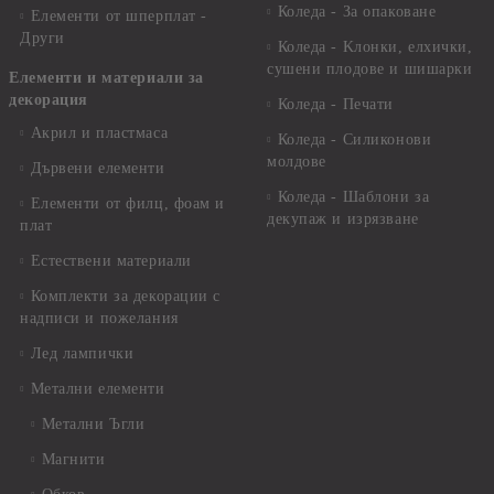
Коледа - За опаковане
Елементи от шперплат -
Други
Коледа - Kлонки, елхички,
сушени плодове и шишарки
Елементи и материали за
декорация
Коледа - Печати
Акрил и пластмаса
Коледа - Силиконови
молдове
Дървени елементи
Коледа - Шаблони за
Елементи от филц, фоам и
декупаж и изрязване
плат
Естествени материали
Комплекти за декорации с
надписи и пожелания
Лед лампички
Метални елементи
Метални Ъгли
Магнити