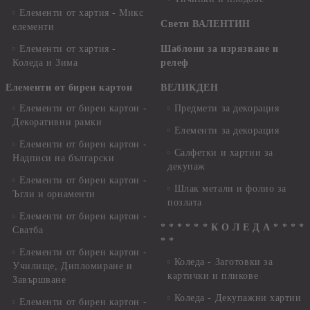
Елементи от хартия - Микс
Свети ВАЛЕНТИН
елементи
Елементи от хартия -
Шаблони за изрязване и
Коледа и Зима
релеф
Елементи от бирен картон
ВЕЛИКДЕН
Елементи от бирен картон -
Предмети за декорация
Декоративни рамки
Елементи за декорация
Елементи от бирен картон -
Салфетки и хартии за
Надписи на български
декупаж
Елементи от бирен картон -
Шлак метали и фолио за
Ъгли и орнаменти
позлата
Елементи от бирен картон -
* * * * * * К О Л Е Д А * * * *
Сватба
* *
Елементи от бирен картон -
Коледа - Заготовки за
Училище, Дипломиране и
картички и пликове
Завършване
Коледа - Декупажни хартии
Елементи от бирен картон -