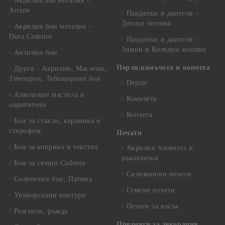
Акрилна боя металик -
Artiste
Панделки и дантели -
Детски мотиви
Акрилни бои металик -
Dora Cadence
Панделки и дантели -
Зимни и Коледни мотиви
Антични бои
Перли,камъчета и копчета
Други - Акрилни, Маслени,
Темперни, Тебеширени бои
Перли
Алкохолни мастила и
Камъчета
оцветители
Копчета
Бои за стъкло, керамика и
стирофом
Печати
Бои за коприна и текстил
Акрилни блокчета и
ръкохватки
Бои за свещи Cadence
Силиконови печати
Солвентни бои, Патина
Гумени печати
Универсални контури
Печати за восък
Реагенти, ръжда
Предмети за декорация