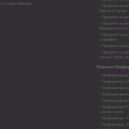
а за топъл ембосинг
Предмети за дек
Картон и Хартия
Предмети за де
Предмети за дек
Керамика и метал
Предмети за дек
Стирофом
Предмети за дек
Предмети за дек
органза, зебло, ц
Пънчове Перфо
Перфоратори до 
Перфоратори 2,
Перфоратори над
Бордюрни пънчо
Ъглови перфора
Перфоратори Ос
кръгове, овали
Перфоратори - С
Перфоратори - Ц