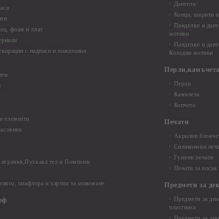
Дантели
аса
Конци, ширити и
нти
Панделки и дант
лц, фоам и плат
мотиви
ериали
Панделки и дант
екорации с надписи и пожелания
Коледни мотиви
Перли,камъчета
нти
Перли
и
Камъчета
Копчета
и елементи
Печати
часовник
Акрилни блокчет
Силиконови печ
Гумени печати
играчки,Пухкава тел и Помпони
Печати за восък
 тиксо, пиафлора и хартии за опаковане
Предмети за де
Предмети за дек
еф
пластмаса
Предмети за дек