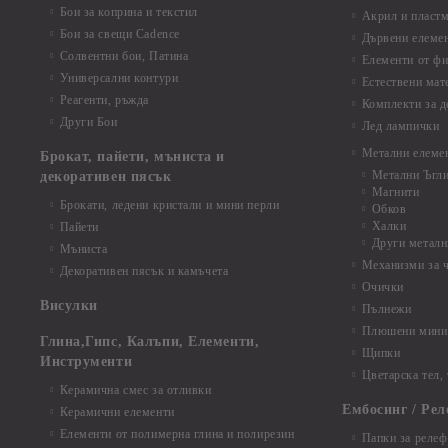
Бои за коприна и текстил
Акрил и пластм
Бои за свещи Cadence
Дървени елеме
Солвентни бои, Патина
Елементи от фи
Универсални контури
Естествени мат
Реагенти, ръжда
Комплекти за д
Други Бои
Лед лампички
Метални елеме
Брокат, пайети, мъниста и
Метални Ъгл
декоративен пясък
Магнити
Брокати, ледени кристали и мини перли
Обков
Халки
Пайети
Други металн
Мъниста
Механизми за 
Декоративен пясък и камъчета
Очички
Висулки
Пълнежи
Плюшени мини 
Глина,Гипс, Калъпи, Елементи,
Щипки
Инструменти
Цветарска тел,
Керамична смес за отливки
Ембосинг / Рел
Керамични елементи
Елементи от полимерна глина и полирезин
Папки за релеф