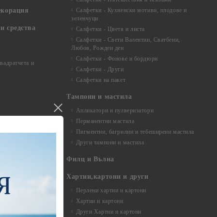
екорация
Салфетки - Кухненски мотиви, плодове и
зеленчуци
и средства
Салфетки - Цветя и листа
Салфетки - Свети Валентин, Сватбени,
Любов, Рожден ден
Салфетки - Фонове и бордюри
вадратчета и
Салфетки - Други
Салфетки на пакет
Тампони и мастила
Апликатори и пулверизатори
Перманентни мастила
Пигментни, багрилни и тебеширени мастила
Други тампони и мастила
- до 6,00 см
- 7,00 - 15,00 см
Филц и Вълна
- над 15,00 см
и материали
Хартии,картони и други
Перлени хартии и картони
Хартии и картони
и аксесоари
Други Хартии и картони