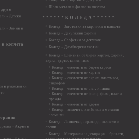
Салфетки и хартии за декупаж
Шлак метали и фолио за позлата
 други
ели - Детски
* * * * * * К О Л Е Д А * * * * * *
Коледа - Заготовки за картички и пликове
ели - Зимни и
Коледа - Декупажни хартии
Коелда - Салфетки за декупаж
 и копчета
Коледа - Дизайнерски хартии
Коледа - Eлементи от бирен картон, хартия,
акрил, дърво, глина, гипс
Коледа - елементи от бирен картон
Коледа - елементи от хартия
Коледа - елементи от акрил, пластмаса,
стирофом
а и ръкохватки
Коледа - елементи от гипс и глина
ати
Коледа - елементи от филц, фоам, плат и
прежда
Коледа - елементи от дърво
Коледа - звънчета, камбанки и метални
елементи
корация
Коледа - Лампички, гирлянди, пълнежи и
орация - Акрил и
свещи
Коледа - Материали за декорация - брокати,
орация - Дърво