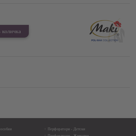
пособия
Перфоратори - Детски
Перфоратори - Животни