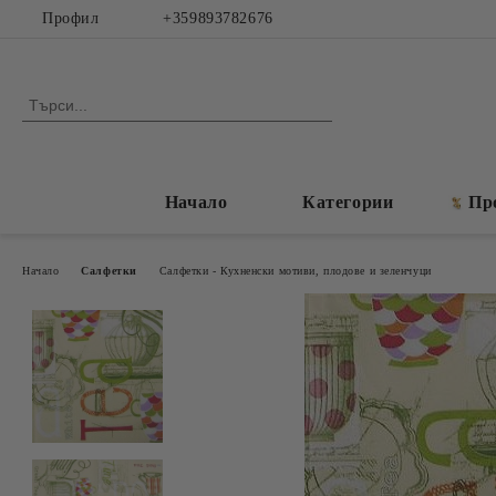
Профил
+359893782676
Начало
Категории
Пр
Начало
Салфетки
Салфетки - Кухненски мотиви, плодове и зеленчуци