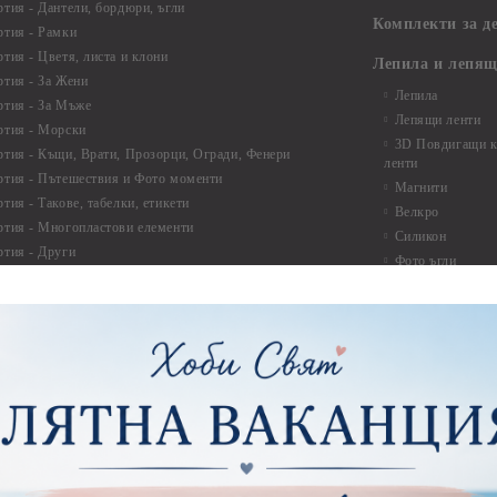
ртия - Дантели, бордюри, ъгли
Комплекти за д
ртия - Рамки
ртия - Цветя, листа и клони
Лепила и лепящ
ртия - За Жени
Лепила
ртия - За Мъже
Лепящи ленти
ртия - Морски
3D Повдигащи к
ртия - Къщи, Врати, Прозорци, Огради, Фенери
ленти
ртия - Пътешествия и Фото моменти
Магнити
тия - Такове, табелки, етикети
Велкро
ртия - Многопластови елементи
Силикон
ртия - Други
Фото ъгли
ртия - Готови композиции
Макраме
ртия - Микс елементи
ртия - Коледа и Зима
Макраме Основи 
Макраме Основи 
ирен картон
Макраме Основи 
рен картон - Декоративни рамки
Макраме - Друг
рен картон - Надписи на български
Опаковки
рен картон - Ъгли и орнаменти
рен картон - Сватба
Мебелен обков 
рен картон - Училище, Дипломиране и Завършване