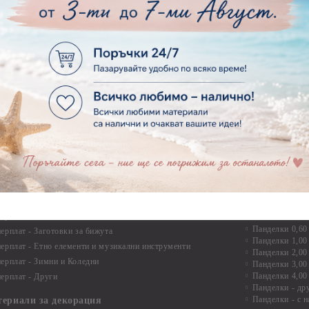
Дръжки
рен картон - Бебшки и Детски елементи
Закачалки
рен картон - Цветя и Животни
Крака за мебели
рен картон - Стиймпънк и Мъжки елементи
Други аксесоари
рен картон - Пътешестия - море, планина ,транспорт
инструменти
рен картон - Други
рен картон - За миниатюри, дълбоки рамки, бебешки
Моливи, маркер
лоадиращи кутии
пастели и восъ
рен картон - Коледа и Зима
Восъци
рен картон - Тематични комплекти
Маркери, флума
рен картон - Шейкър заготовки от бирен картон за
Моливи
буми, ръчно израбоени проекти
Пастели
перплат
Панделки, дант
ерплат - Букви и цифри
Панделки
ерплат -Рамки и ъгли
Панделки 0,60
ерплат - Заготовки за бижута
Панделки 1,00
ерплат - Етно елементи и музикални инструменти
Панделки 2,00
ерплат - Зимни и Коледни
Панделки 3,00
Панделки 4,00
ерплат - Други
Панделки - др
Панделки - с н
териали за декорация