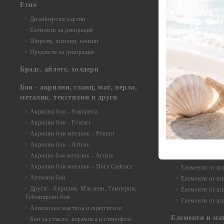
Етно
Елементи от би
Дизайнерски хартии
Елементи от би
Елементи за декорация
Елементи от би
Ширити, шевици, канапи
Елементи от би
Предмети за декорация
Елементи от би
Елементи от би
Брадс, айлетс, холдери
съкровища и екс
Елементи от би
Бои - акрилни, гланц, мат, перла,
Елементи от би
металик, текстилни и други
Елементи от би
Акрилни бои - Stamperia
3D картички, ал
Акрилни бои - Pentart
Елементи от ш
Акрилни бои металик - Pentart
Акрилни бои - Artiste
Елементи от шп
Акрилна боя металик - Artiste
Елементи от шп
Акрилни бои металик - Dora Cadence
Елементи от шп
Антични бои
Елементи от шп
Други - Акрилни, Маслени, Темперни,
Елементи от шп
Тебеширени бои
Елементи от шп
Алкохолни мастила и оцветители
Елементи и ма
Бои за стъкло, керамика и стирофом