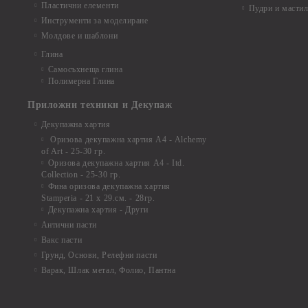
Пластични елементи
Пудри и мастил
Инструменти за моделиране
Молдове и шаблони
Глина
Самосъхнеща глина
Полимерна Глина
Приложни техники и Декупаж
Декупажна хартия
Оризова декупажна хартия А4 - Alchemy
of Art - 25-30 гр.
Оризова декупажна хартия А4 - Itd.
Collection - 25-30 гр.
Фина оризова декупажна хартия
Stamperia - 21 х 29.см. - 28гр.
Декупажна хартия - Други
Антични пасти
Вакс пасти
Грунд, Основи, Релефни пасти
Варак, Шлак метал, Фолио, Пантна