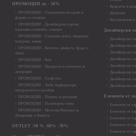
ПРОМОЦИИ до - 50%
Краклета и ме
ПРОМОЦИИ - Силиконови молдове и
Шаблони
форми за отливки
Инструменти и
ПРОМОЦИИ - Дизайнерски хартии,
изрязани елементи, стикери
Дизайнерски х
ПРОМОЦИИ - Сатенени ленти, панделки,
Дизайнерски хар
шнурове, канап
Дизайнерски хар
ПРОМОЦИИ - Копчета, мъниста, брадс и
Дизайнерски хар
айлет
Дизайнерски ха
ПРОМОЦИИ - Бои
Дизайнерски хар
ПРОМОЦИИ - Предмети и елементи за
декорация
Дизайнерски ха
ПРОМОЦИИ - Салфетки
Дизайнерски ха
ПРОМОЦИИ - Хоби перфоратори,
Дизайнерски ха
инструменти и пособия
Елементи от х
ПРОМОЦИИ - Платна за рисуване
ПРОМОЦИИ - Полимерна глина
Елементи от ха
ПРОМОЦИИ - Метални Висулки за
Елементи от ха
Декорация и Бижута
Елементи от ха
Елементи от ха
OUTLET -50 % -60% -70%
Елементи от ха