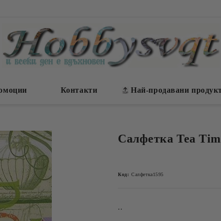
омоции
Контакти
Най-продавани продук
Салфетка Tea Tim
Код:
Салфетка1595
..