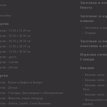
Заготовки и ма
диуми
бижута
 пособия
Заготовки за к
пликове
артии
Заготовки за ка
тии - 15.20 х 15.20 см.
Пликове
тии - 20.30 х 20.30 см.
тии - 30.50 х 30.50 см.
Заготовки за па
пожелания и ал
ртии - 21,00 х 29,70 см
тии - 15.20 x 30.50 см.
Изрязани елеме
ртии - други
Стикери
ртии - Сватби
ртии - Детски
Квилинг
Квилинг ленти -
артия
Квилинг ленти -
ртия - Букви и Цифри за Банери
Квилинг ленти -
ртия - Детски
30см.
ртия - Училище, Дипломиране и Абитуриентски
Квилинг ленти -
ртия - Животни, птици, пеперуди
Инструменти и п
ртия - Любов, Сватба, Свети Валентин
квилинг