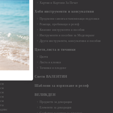
Хартии и Картони За Печат
Хоби инструменти и консумативи
Предпазни самовъзстановяващи подложки
, материали и
Режещи, пробиващи и релеф
Квилинг инструменти и пособия
и, химикали,
Инструменти и пособия за Моделиране
ци
Други инструменти, консумативи и пособия
Цветя,листа и тичинки
стери, химикали
Цветя
Листа и клонки
Тичинки и плодове
ели и други
Свети ВАЛЕНТИН
 см
Шаблони за изрязване и релеф
 см
 см
ВЕЛИКДЕН
 см
 см
Предмети за декорация
уги
Елементи за декорация
адпис