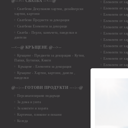
@-->-- СВАТБА --<--@
Елементи от ха
Елементи от ха
Сватбени Декупажни хартии, дизайнерски
хартии, картони
Елементи от ха
Сватбени Предмети за декорация
Елементи от ха
Сватбени Елементи за декораци
Елементи от ха
Сватба - Перли, камъчета, панделки и
Елементи от ха
дантели
Елементи от ха
Елементи от ха
--<--@ КРЪЩЕНЕ @-->--
Елементи то хар
Кръщене - Предмети за декорация - Кутии,
Елементи от ха
Папки, Бутилки, Книги
Елементи от ха
Кръщене - Елементи за декорация
Елементи от ха
Кръщене - Хартии, картони, данели ,
Елементи от ха
панделки
Елементи от ха
@--:---ГОТОВИ ПРОДУКТИ ---:--@
Елементи от б
Персанализирани подаръци
Елементи от би
За дома и уюта
Елементи от би
За книгите и хората
Елементи от би
Картички, пликове и покани
Елементи от би
Коледа
Елементи от би