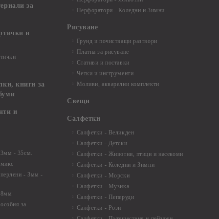
териали за
Перфоратори - Коледни и Зимни
Рисуване
артички и
Грунд и почистващи разтвори
Платна за рисуване
ртички
Стативи и поставки
Четки и инструменти
пки, книги за
Моливи, акварелни комплекти
буми
Свещи
нти и
Салфетки
Салфетки - Великден
Салфетки - Детски
 3мм - 35см.
Салфетки - Животни, птици и насекоми
 микс
Салфетки - Коледни и Зимни
 перлени - 3мм -
Салфетки - Морски
Салфетки - Музика
 8мм
Салфетки - Пеперуди
особия за
Салфетки - Рози
Салфетки - Пътешествия и пейзажи