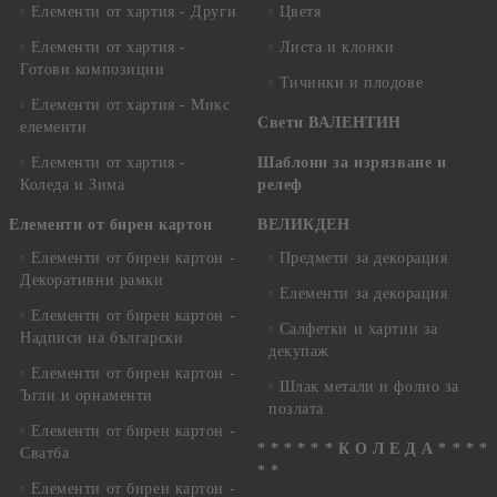
Елементи от хартия - Други
Цветя
Елементи от хартия -
Листа и клонки
Готови композиции
Тичинки и плодове
Елементи от хартия - Микс
Свети ВАЛЕНТИН
елементи
Елементи от хартия -
Шаблони за изрязване и
Коледа и Зима
релеф
Елементи от бирен картон
ВЕЛИКДЕН
Елементи от бирен картон -
Предмети за декорация
Декоративни рамки
Елементи за декорация
Елементи от бирен картон -
Салфетки и хартии за
Надписи на български
декупаж
Елементи от бирен картон -
Шлак метали и фолио за
Ъгли и орнаменти
позлата
Елементи от бирен картон -
* * * * * * К О Л Е Д А * * * *
Сватба
* *
Елементи от бирен картон -