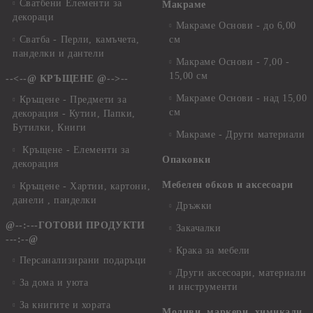
Сватбени Елементи за
Макраме
декораци
Макраме Основи - до 6,00
Сватба - Перли, камъчета,
см
панделки и дантели
Макраме Основи - 7,00 -
15,00 см
--<--@ КРЪЩЕНЕ @-->--
Макраме Основи - над 15,00
Кръщене - Предмети за
см
декорация - Кутии, Папки,
Бутилки, Книги
Макраме - Други материали
Кръщене - Елементи за
Опаковки
декорация
Мебелен обков и аксесоари
Кръщене - Хартии, картони,
данели , панделки
Дръжки
@--:---ГОТОВИ ПРОДУКТИ
Закачалки
---:--@
Крака за мебели
Персанализирани подаръци
Други аксесоари, материали
За дома и уюта
и инструменти
За книгите и хората
Моливи, маркери, химикали,