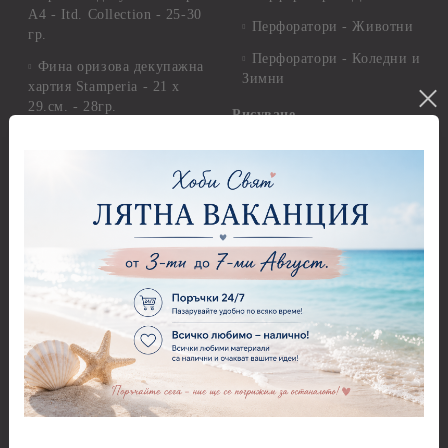
А4 - Itd. Collection - 25-30
Перфоратори - Животни
гр.
Перфоратори - Коледни и
Фина оризова декупажна
Зимни
хартия Stamperia - 21 х
29.см. - 28гр.
Рисуване
Декупажна хартия - Други
Грунд и почистващи
разтвори
Антични пасти
Платна за рисуване
Вакс пасти
Стативи и поставки
Грунд, Основи, Релефни
пасти
Четки и инструменти
Варак, Шлак метал, Фолио,
Моливи, акварелни
Пантна
комплекти
Лакове и защитни покрития
Свещи
Лепила
Салфетки
Краклета и медиуми
Салфетки - Великден
Шаблони
Салфетки - Детски