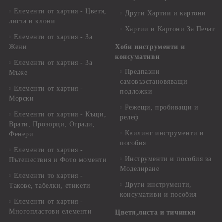
Елементи от хартия - Цветя,
Други Хартии и картони
листа и клони
Хартии и Картони За Печат
Елементи от хартия - За
Жени
Хоби инструменти и
консумативи
Елементи от хартия - За
Предпазни
Мъже
самовъзстановяващи
Елементи от хартия -
подложки
Морски
Режещи, пробиващи и
Елементи от хартия - Къщи,
релеф
Врати, Прозорци, Огради,
Квилинг инструменти и
Фенери
пособия
Елементи от хартия -
Инструменти и пособия за
Пътешествия и Фото моменти
Моделиране
Елементи то хартия -
Други инструменти,
Такове, табелки, етикети
консумативи и пособия
Елементи от хартия -
Многопластови елементи
Цветя,листа и тичинки