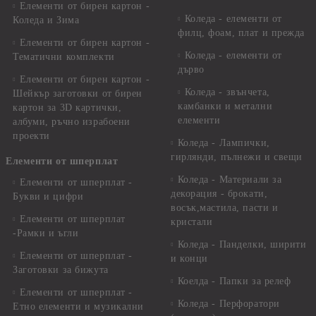
Елементи от бирен картон -
Коледа - елементи от
Коледа и Зима
филц, фоам, плат и прежда
Елементи от бирен картон -
Коледа - елементи от
Тематични комплекти
дърво
Елементи от бирен картон -
Коледа - звънчета,
Шейкър заготовки от бирен
камбанки и метални
картон за 3D картички,
елементи
албуми, ръчно израбоени
проекти
Коледа - Лампички,
гирлянди, пълнежи и свещи
Елементи от шперплат
Коледа - Материали за
Елементи от шперплат -
декорация - брокати,
Букви и цифри
восък,мастила, пасти и
Елементи от шперплат
кристали
-Рамки и ъгли
Коледа - Панделки, ширити
Елементи от шперплат -
и конци
Заготовки за бижута
Коелда - Папки за релеф
Елементи от шперплат -
Коледа - Перфоратори
Етно елементи и музикални