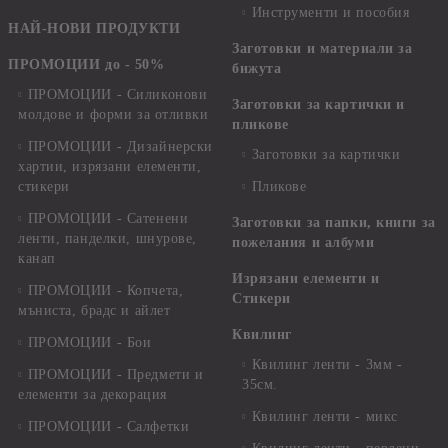
Инструменти и пособия
НАЙ-НОВИ ПРОДУКТИ
Заготовки и материали за
ПРОМОЦИИ до - 50%
бижута
ПРОМОЦИИ - Силиконови
Заготовки за картички и
молдове и форми за отливки
пликове
ПРОМОЦИИ - Дизайнерски
Заготовки за картички
хартии, изрязани елементи,
стикери
Пликове
ПРОМОЦИИ - Сатенени
Заготовки за папки, книги за
ленти, панделки, шнурове,
пожелания и албуми
канап
Изрязани елементи и
ПРОМОЦИИ - Копчета,
Стикери
мъниста, брадс и айлет
Квилинг
ПРОМОЦИИ - Бои
Квилинг ленти - 3мм -
ПРОМОЦИИ - Предмети и
35см.
елементи за декорация
Квилинг ленти - микс
ПРОМОЦИИ - Салфетки