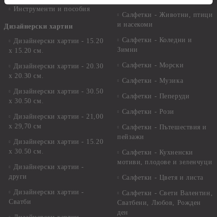
Инструменти и пособия
Салфетки - Животни, птици
и насекоми
Дизайнерски хартии
Салфетки - Коледни и
Дизайнерски хартии - 15.20
Зимни
х 15.20 см.
Салфетки - Морски
Дизайнерски хартии - 20.30
х 20.30 см.
Салфетки - Музика
Дизайнерски хартии - 30.50
Салфетки - Пеперуди
х 30.50 см.
Салфетки - Рози
Дизайнерски хартии - 21,00
х 29,70 см
Салфетки - Пътешествия и
пейзажи
Дизайнерски хартии - 15.20
x 30.50 см.
Салфетки - Кухненски
мотиви, плодове и зеленчуци
Дизайнерски хартии -
други
Салфетки - Цветя и листа
Дизайнерски хартии -
Салфетки - Свети Валентин,
Сватби
Сватбени, Любов, Рожден
ден