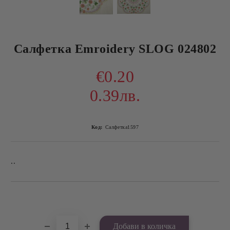
Салфетка Emroidery SLOG 024802
€0.20
0.39лв.
Код:
Салфетка1597
..
Добави в желани