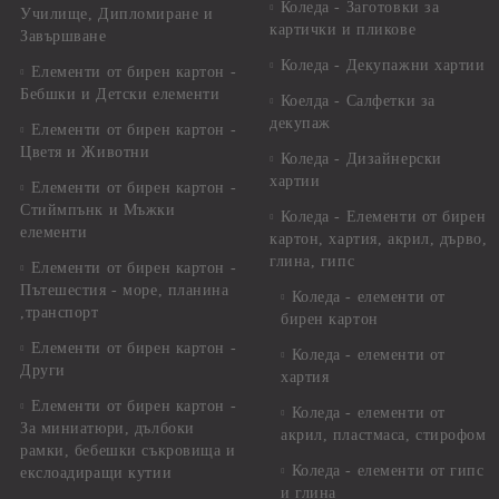
Коледа - Заготовки за
Училище, Дипломиране и
картички и пликове
Завършване
Коледа - Декупажни хартии
Елементи от бирен картон -
Бебшки и Детски елементи
Коелда - Салфетки за
декупаж
Елементи от бирен картон -
Цветя и Животни
Коледа - Дизайнерски
хартии
Елементи от бирен картон -
Стиймпънк и Мъжки
Коледа - Eлементи от бирен
елементи
картон, хартия, акрил, дърво,
глина, гипс
Елементи от бирен картон -
Пътешестия - море, планина
Коледа - елементи от
,транспорт
бирен картон
Елементи от бирен картон -
Коледа - елементи от
Други
хартия
Елементи от бирен картон -
Коледа - елементи от
За миниатюри, дълбоки
акрил, пластмаса, стирофом
рамки, бебешки съкровища и
Коледа - елементи от гипс
екслоадиращи кутии
и глина