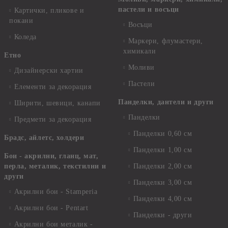
пастели и восъци
Картички, пликове и
покани
Восъци
Коледа
Маркери, флумастери,
химикали
Етно
Моливи
Дизайнерски хартии
Пастели
Елементи за декорация
Панделки, дантели и други
Ширити, шевици, канапи
Панделки
Предмети за декорация
Панделки 0,60 см
Брадс, айлетс, холдери
Панделки 1,00 см
Бои - акрилни, гланц, мат,
перла, металик, текстилни и
Панделки 2,00 см
други
Панделки 3,00 см
Акрилни бои - Stamperia
Панделки 4,00 см
Акрилни бои - Pentart
Панделки - други
Акрилни бои металик -