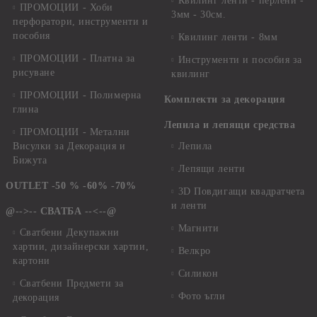
Квилинг ленти - перлени -
ПРОМОЦИИ - Хоби
3мм - 30см.
перфоратори, инструменти и
пособия
Квилинг ленти - 8мм
ПРОМОЦИИ - Платна за
Инструменти и пособия за
рисуване
квилинг
ПРОМОЦИИ - Полимерна
Комплекти за декорация
глина
Лепила и лепящи средства
ПРОМОЦИИ - Метални
Висулки за Декорация и
Лепила
Бижута
Лепящи ленти
OUTLET -50 % -60% -70%
3D Повдигащи квадратчета
и ленти
@-->-- СВАТБА --<--@
Магнити
Сватбени Декупажни
хартии, дизайнерски хартии,
Велкро
картони
Силикон
Сватбени Предмети за
Фото ъгли
декорация