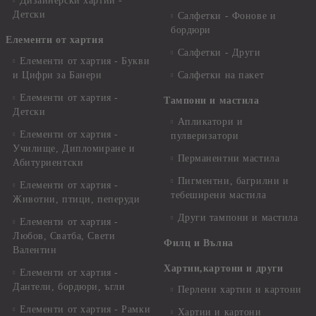
Дизайнерски хартии -
Детски
Салфетки - Фонове и
бордюри
Елементи от хартия
Салфетки - Други
Елементи от хартия - Букви
и Цифри за Банери
Салфетки на пакет
Елементи от хартия -
Тампони и мастила
Детски
Апликатори и
Елементи от хартия -
пулверизатори
Училище, Дипломиране и
Перманентни мастила
Абитуриентски
Пигментни, багрилни и
Елементи от хартия -
тебеширени мастила
Животни, птици, пеперуди
Други тампони и мастила
Елементи от хартия -
Любов, Сватба, Свети
Филц и Вълна
Валентин
Хартии,картони и други
Елементи от хартия -
Дантели, бордюри, ъгли
Перлени хартии и картони
Елементи от хартия - Рамки
Хартии и картони