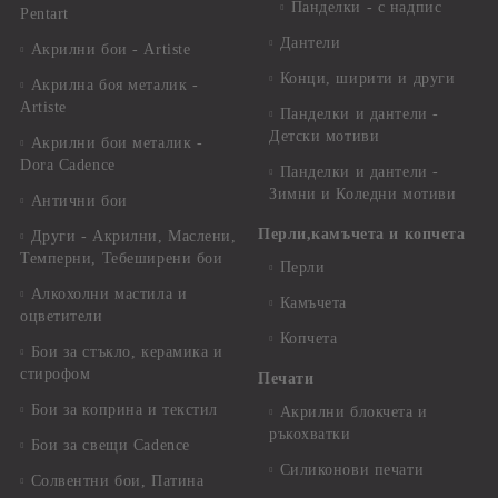
Панделки - с надпис
Pentart
Дантели
Акрилни бои - Artiste
Конци, ширити и други
Акрилна боя металик -
Artiste
Панделки и дантели -
Детски мотиви
Акрилни бои металик -
Dora Cadence
Панделки и дантели -
Зимни и Коледни мотиви
Антични бои
Перли,камъчета и копчета
Други - Акрилни, Маслени,
Темперни, Тебеширени бои
Перли
Алкохолни мастила и
Камъчета
оцветители
Копчета
Бои за стъкло, керамика и
стирофом
Печати
Бои за коприна и текстил
Акрилни блокчета и
ръкохватки
Бои за свещи Cadence
Силиконови печати
Солвентни бои, Патина