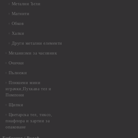
Метални Ъгли
Магнити
Обков
Халки
Други метални елементи
Механизми за часовник
Очички
Пълнежи
Плюшени мини
играчки,Пухкава тел и
Помпони
Щипки
Цветарска тел, тиксо,
пиафлора и хартии за
опаковане