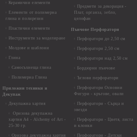
Керамични елементи
Предмети за декорация -
Елементи от полимерна
Плат, органза, зебло,
глина и полирезин
целофан
Пластични елементи
Пънчове Перфоратори
Инструменти за моделиране
Перфоратори до 2,50 см
Молдове и шаблони
Перфоратори 2,50 см
Глина
Перфоратори над 2,50 см
Самосъхнеща глина
Бордюрни пънчове
Полимерна Глина
Ъглови перфоратори
Перфоратори Основни
Приложни техники и
Фигури - кръгове, овали
Декупаж
Декупажна хартия
Перфоратори - Сърца и
звезди
Оризова декупажна
хартия А4 - Alchemy of Art -
Перфоратори - Цветя, листа
25-30 гр.
и клонки
Оризова декупажна хартия
Перфоратори - Детски