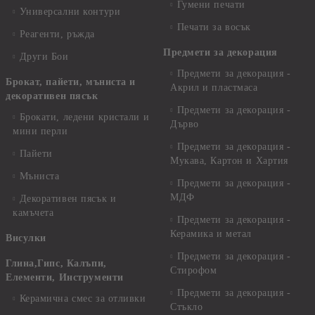
Гумени печати
Универсални контури
Печати за восък
Реагенти, ръжда
Предмети за декорация
Други Бои
Предмети за декорация -
Брокат, пайети, мъниста и
Акрил и пластмаса
декоративен пясък
Предмети за декорация -
Брокати, ледени кристали и
Дърво
мини перли
Предмети за декорация -
Пайети
Мукава, Картон и Хартия
Мъниста
Предмети за декорация -
МДФ
Декоративен пясък и
камъчета
Предмети за декорация -
Керамика и метал
Висулки
Предмети за декорация -
Глина,Гипс, Калъпи,
Стирофом
Елементи, Инструменти
Предмети за декорация -
Керамична смес за отливки
Стъкло