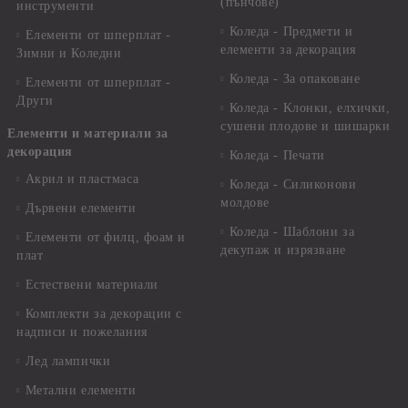
(пънчове)
инструменти
Коледа - Предмети и
Елементи от шперплат -
елементи за декорация
Зимни и Коледни
Коледа - За опаковане
Елементи от шперплат -
Други
Коледа - Kлонки, елхички,
сушени плодове и шишарки
Елементи и материали за
декорация
Коледа - Печати
Акрил и пластмаса
Коледа - Силиконови
молдове
Дървени елементи
Коледа - Шаблони за
Елементи от филц, фоам и
декупаж и изрязване
плат
Естествени материали
Комплекти за декорации с
надписи и пожелания
Лед лампички
Метални елементи