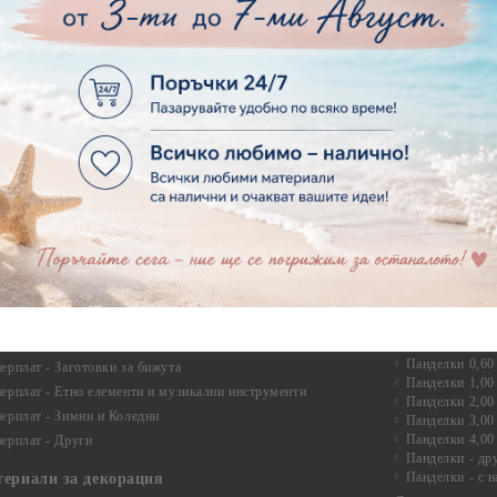
Дръжки
рен картон - Бебшки и Детски елементи
Закачалки
рен картон - Цветя и Животни
Крака за мебели
рен картон - Стиймпънк и Мъжки елементи
Други аксесоари
рен картон - Пътешестия - море, планина ,транспорт
инструменти
рен картон - Други
рен картон - За миниатюри, дълбоки рамки, бебешки
Моливи, маркер
лоадиращи кутии
пастели и восъ
рен картон - Коледа и Зима
Восъци
рен картон - Тематични комплекти
Маркери, флума
рен картон - Шейкър заготовки от бирен картон за
Моливи
буми, ръчно израбоени проекти
Пастели
перплат
Панделки, дант
ерплат - Букви и цифри
Панделки
ерплат -Рамки и ъгли
Панделки 0,60
ерплат - Заготовки за бижута
Панделки 1,00
ерплат - Етно елементи и музикални инструменти
Панделки 2,00
ерплат - Зимни и Коледни
Панделки 3,00
Панделки 4,00
ерплат - Други
Панделки - др
Панделки - с н
териали за декорация