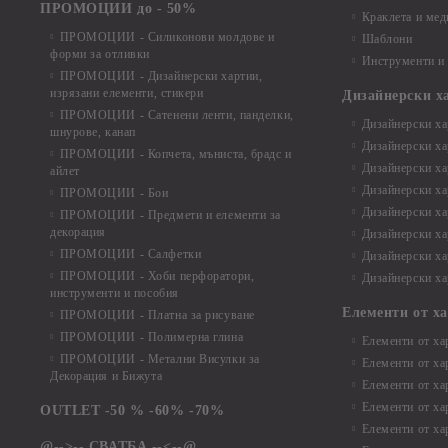
ПРОМОЦИИ до - 50%
Краклета и ме
ПРОМОЦИИ - Силиконови молдове и
Шаблони
форми за отливки
Инструменти и
ПРОМОЦИИ - Дизайнерски хартии,
изрязани елементи, стикери
Дизайнерски х
ПРОМОЦИИ - Сатенени ленти, панделки,
Дизайнерски хар
шнурове, канап
Дизайнерски хар
ПРОМОЦИИ - Копчета, мъниста, брадс и
Дизайнерски хар
айлет
Дизайнерски ха
ПРОМОЦИИ - Бои
Дизайнерски хар
ПРОМОЦИИ - Предмети и елементи за
декорация
Дизайнерски ха
ПРОМОЦИИ - Салфетки
Дизайнерски ха
ПРОМОЦИИ - Хоби перфоратори,
Дизайнерски ха
инструменти и пособия
Елементи от х
ПРОМОЦИИ - Платна за рисуване
ПРОМОЦИИ - Полимерна глина
Елементи от ха
ПРОМОЦИИ - Метални Висулки за
Елементи от ха
Декорация и Бижута
Елементи от ха
Елементи от ха
OUTLET -50 % -60% -70%
Елементи от ха
@-->-- СВАТБА --<--@