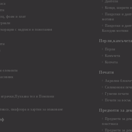
Дантели
аса
Конци, ширити и
нти
Панделки и дант
лц, фоам и плат
мотиви
ериали
Панделки и дант
екорации с надписи и пожелания
Коледни мотиви
Перли,камъчета
нти
Перли
и
Камъчета
Копчета
и елементи
Печати
часовник
Акрилни блокчет
Силиконови печ
Гумени печати
играчки,Пухкава тел и Помпони
Печати за восък
 тиксо, пиафлора и хартии за опаковане
Предмети за де
Предмети за дек
еф
пластмаса
Предмети за дек