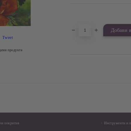
Добави в желани
Tweet
цени продукта
ни покрития
Инструменти и 