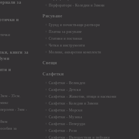
териали за
Перфоратори - Коледни и Зимни
Рисуване
артички и
Грунд и почистващи разтвори
Платна за рисуване
ртички
Стативи и поставки
Четки и инструменти
пки, книги за
Моливи, акварелни комплекти
буми
Свещи
нти и
Салфетки
Салфетки - Великден
Салфетки - Детски
 3мм - 35см.
Салфетки - Животни, птици и насекоми
 микс
Салфетки - Коледни и Зимни
 перлени - 3мм -
Салфетки - Морски
Салфетки - Музика
 8мм
Салфетки - Пеперуди
особия за
Салфетки - Рози
Салфетки - Пътешествия и пейзажи