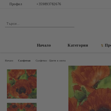
Профил
+359893782676
Начало
Категории
Пр
Начало
Салфетки
Салфетки - Цветя и листа