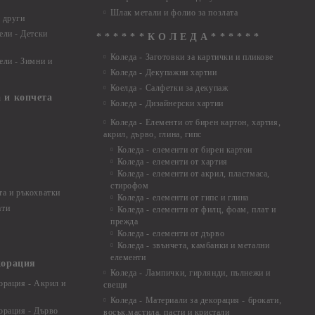
Шлак метали и фолио за позлата
 други
ели - Детски
* * * * * * К О Л Е Д А * * * * * *
Коледа - Заготовки за картички и пликове
ели - Зимни и
Коледа - Декупажни хартии
Коелда - Салфетки за декупаж
 и копчета
Коледа - Дизайнерски хартии
Коледа - Eлементи от бирен картон, хартия,
акрил, дърво, глина, гипс
Коледа - елементи от бирен картон
Коледа - елементи от хартия
Коледа - елементи от акрил, пластмаса,
стирофом
а и ръкохватки
Коледа - елементи от гипс и глина
ати
Коледа - елементи от филц, фоам, плат и
прежда
Коледа - елементи от дърво
Коледа - звънчета, камбанки и метални
елементи
корация
Коледа - Лампички, гирлянди, пълнежи и
орация - Акрил и
свещи
Коледа - Материали за декорация - брокати,
орация - Дърво
восък,мастила, пасти и кристали