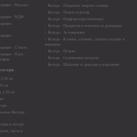
орация - Мукава,
Коледа - Панделки, ширити и конци
Коелда - Папки за релеф
корация - МДФ
Коледа - Перфоратори (пънчове)
орация -
Коледа - Предмети и елементи за декорация
Коледа - За опаковане
орация -
Коледа - Kлонки, елхички, сушени плодове и
шишарки
орация - Стъкло
Коледа - Печати
орация - Плат,
Коледа - Силиконови молдове
елофан
Коледа - Шаблони за декупаж и изрязване
ратори
2,50 см
50 см
 2,50 см
ве
тори
новни Фигури -
ърца и звезди
ветя, листа и