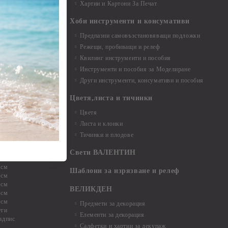
Хартии и Картони За Печат
Хоби инструменти и консумативи
Предпазни самовъзстановяващи подложки
, материали и
Режещи, пробиващи и релеф
Квилинг инструменти и пособия
и, химикали,
Инструменти и пособия за Моделиране
ци
Други инструменти, консумативи и пособия
Цветя,листа и тичинки
стери, химикали
Цветя
Листа и клонки
Тичинки и плодове
ели и други
Свети ВАЛЕНТИН
 см
Шаблони за изрязване и релеф
 см
 см
ВЕЛИКДЕН
 см
 см
Предмети за декорация
уги
Елементи за декорация
адпис
Салфетки и хартии за декупаж