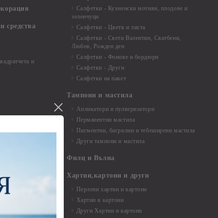
екорация
Салфетки - Кухненски мотиви, плодове и
зеленчуци
и средства
Салфетки - Цветя и листа
Салфетки - Свети Валентин, Сватбени,
Любов, Рожден ден
Салфетки - Фонове и бордюри
вадратчета и
Салфетки - Други
Салфетки на пакет
Тампони и мастила
Апликатори и пулверизатори
Перманентни мастила
Пигментни, багрилни и тебеширени мастила
Други тампони и мастила
- до 6,00 см
- 7,00 - 15,00 см
Филц и Вълна
- над 15,00 см
и материали
Хартии,картони и други
Перлени хартии и картони
Хартии и картони
и аксесоари
Други Хартии и картони