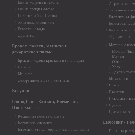
Бои за коприна и текстил
Акрил и пластм
Бои за свещи Cadence
Дървени елеме
Солвентни бои, Патина
Елементи от фи
Универсални контури
Естествени мат
Реагенти, ръжда
Комплекти за д
Други Бои
Лед лампички
Метални елеме
Брокат, пайети, мъниста и
Метални Ъгл
декоративен пясък
Магнити
Брокати, ледени кристали и мини перли
Обков
Халки
Пайети
Други металн
Мъниста
Механизми за 
Декоративен пясък и камъчета
Очички
Висулки
Пълнежи
Плюшени мини 
Глина,Гипс, Калъпи, Елементи,
Щипки
Инструменти
Цветарска тел,
Керамична смес за отливки
Ембосинг / Рел
Керамични елементи
Елементи от полимерна глина и полирезин
Папки за релеф