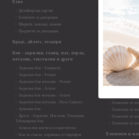
Етно
Елементи от би
Дизайнерски хартии
Елементи от би
Елементи за декорация
Елементи от би
Ширити, шевици, канапи
Елементи от би
Предмети за декорация
Елементи от би
Елементи от би
Брадс, айлетс, холдери
съкровища и екс
Елементи от би
Бои - акрилни, гланц, мат, перла,
Елементи от би
металик, текстилни и други
Елементи от би
Акрилни бои - Stamperia
3D картички, ал
Акрилни бои - Pentart
Елементи от ш
Акрилни бои металик - Pentart
Акрилни бои - Artiste
Елементи от шп
Акрилна боя металик - Artiste
Елементи от шп
Акрилни бои металик - Dora Cadence
Елементи от шп
Антични бои
Елементи от шп
Други - Акрилни, Маслени, Темперни,
Елементи от шп
Тебеширени бои
Елементи от шп
Алкохолни мастила и оцветители
Елементи и ма
Бои за стъкло, керамика и стирофом