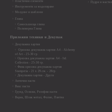
Пластични елементи
Пудри и мастил
Инструменти за моделиране
Молдове и шаблони
Глина
Самосъхнеща глина
Полимерна Глина
Приложни техники и Декупаж
Декупажна хартия
Оризова декупажна хартия А4 - Alchemy
of Art - 25-30 гр.
Оризова декупажна хартия А4 - Itd.
Collection - 25-30 гр.
Фина оризова декупажна хартия
Stamperia - 21 х 29.см. - 28гр.
Декупажна хартия - Други
Антични пасти
Вакс пасти
Грунд, Основи, Релефни пасти
Варак, Шлак метал, Фолио, Пантна