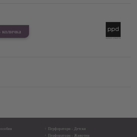
пособия
Перфоратори - Детски
Перфоратори - Животни