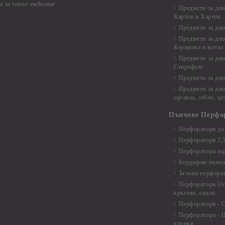
а за топъл ембосинг
Предмети за дек
Картон и Хартия
Предмети за де
Предмети за дек
Керамика и метал
Предмети за дек
Стирофом
Предмети за дек
Предмети за дек
органза, зебло, ц
Пънчове Перфо
Перфоратори до 
Перфоратори 2,
Перфоратори над
Бордюрни пънчо
Ъглови перфора
Перфоратори Ос
кръгове, овали
Перфоратори - С
Перфоратори - Ц
клонки