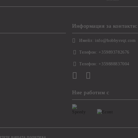
Информация за контакти:
Имейл:
info@hobbysvqt.com
Телефон:
+359893782676
Телефон:
+359888837004
Ние работим с
етете нашата политика