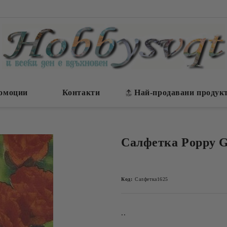
омоции
Контакти
Най-продавани продук
Салфетка Poppy G
Код:
Салфетка1625
..