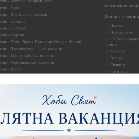
ртия - Дантели, бордюри, ъгли
Комплекти за д
ртия - Рамки
ртия - Цветя, листа и клони
Лепила и лепящ
ртия - За Жени
Лепила
ртия - За Мъже
Лепящи ленти
ртия - Морски
3D Повдигащи к
ртия - Къщи, Врати, Прозорци, Огради, Фенери
ленти
ртия - Пътешествия и Фото моменти
Магнити
тия - Такове, табелки, етикети
Велкро
ртия - Многопластови елементи
Силикон
ртия - Други
Фото ъгли
ртия - Готови композиции
Макраме
ртия - Микс елементи
ртия - Коледа и Зима
Макраме Основи 
Макраме Основи 
ирен картон
Макраме Основи 
рен картон - Декоративни рамки
Макраме - Друг
рен картон - Надписи на български
Опаковки
рен картон - Ъгли и орнаменти
рен картон - Сватба
Мебелен обков 
рен картон - Училище, Дипломиране и Завършване