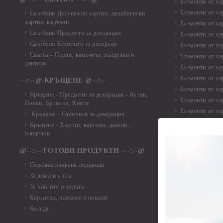
Елементи от ха
Елементи от ха
Сватбени Декупажни хартии, дизайнерски
хартии, картони
Елементи от ха
Сватбени Предмети за декорация
Елементи от ха
Сватбени Елементи за декораци
Елементи от ха
Сватба - Перли, камъчета, панделки и
Елементи от ха
дантели
Елементи от ха
Елементи от ха
--<--@ КРЪЩЕНЕ @-->--
Елементи то хар
Кръщене - Предмети за декорация - Кутии,
Елементи от ха
Папки, Бутилки, Книги
Елементи от ха
Кръщене - Елементи за декорация
Елементи от ха
Кръщене - Хартии, картони, данели ,
Елементи от ха
панделки
Елементи от ха
@--:---ГОТОВИ ПРОДУКТИ ---:--@
Елементи от б
Персанализирани подаръци
Елементи от би
За дома и уюта
Елементи от би
За книгите и хората
Елементи от би
Картички, пликове и покани
Елементи от би
Коледа
Елементи от би