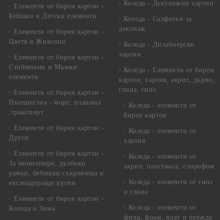
Коледа - Декупажни хартии
Елементи от бирен картон -
Бебшки и Детски елементи
Коелда - Салфетки за
декупаж
Елементи от бирен картон -
Цветя и Животни
Коледа - Дизайнерски
хартии
Елементи от бирен картон -
Стиймпънк и Мъжки
Коледа - Eлементи от бирен
елементи
картон, хартия, акрил, дърво,
глина, гипс
Елементи от бирен картон -
Пътешестия - море, планина
Коледа - елементи от
,транспорт
бирен картон
Елементи от бирен картон -
Коледа - елементи от
Други
хартия
Елементи от бирен картон -
Коледа - елементи от
За миниатюри, дълбоки
акрил, пластмаса, стирофом
рамки, бебешки съкровища и
Коледа - елементи от гипс
екслоадиращи кутии
и глина
Елементи от бирен картон -
Коледа - елементи от
Коледа и Зима
филц, фоам, плат и прежда