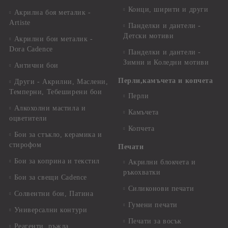
Конци, ширити и други
Акрилна боя металик -
Artiste
Панделки и дантели -
Детски мотиви
Акрилни бои металик -
Dora Cadence
Панделки и дантели -
Зимни и Коледни мотиви
Антични бои
Перли,камъчета и копчета
Други - Акрилни, Маслени,
Темперни, Тебеширени бои
Перли
Алкохолни мастила и
Камъчета
оцветители
Копчета
Бои за стъкло, керамика и
стирофом
Печати
Бои за коприна и текстил
Акрилни блокчета и
ръкохватки
Бои за свещи Cadence
Силиконови печати
Солвентни бои, Патина
Гумени печати
Универсални контури
Печати за восък
Реагенти, ръжда