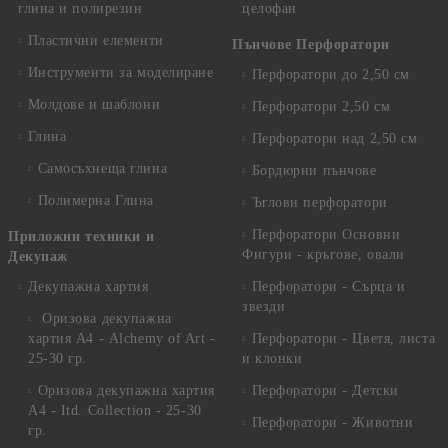
глина и полирезин
целофан
Пластични елементи
Пънчове Перфоратори
Инструменти за моделиране
Перфоратори до 2,50 см
Молдове и шаблони
Перфоратори 2,50 см
Глина
Перфоратори над 2,50 см
Самосъхнеща глина
Бордюрни пънчове
Полимерна Глина
Ъглови перфоратори
Перфоратори Основни
Приложни техники и
Фигури - кръгове, овали
Декупаж
Декупажна хартия
Перфоратори - Сърца и
звезди
Оризова декупажна
хартия А4 - Alchemy of Art -
Перфоратори - Цветя, листа
25-30 гр.
и клонки
Оризова декупажна хартия
Перфоратори - Детски
А4 - Itd. Collection - 25-30
Перфоратори - Животни
гр.