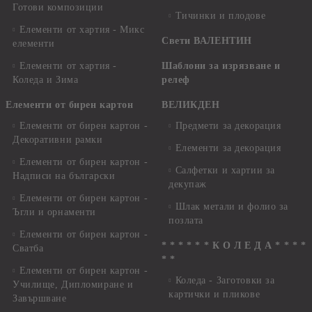
Готови композиции
Тичинки и плодове
Елементи от хартия - Микс
Свети ВАЛЕНТИН
елементи
Елементи от хартия -
Шаблони за изрязване и
Коледа и Зима
релеф
Елементи от бирен картон
ВЕЛИКДЕН
Елементи от бирен картон -
Предмети за декорация
Декоративни рамки
Елементи за декорация
Елементи от бирен картон -
Салфетки и хартии за
Надписи на български
декупаж
Елементи от бирен картон -
Шлак метали и фолио за
Ъгли и орнаменти
позлата
Елементи от бирен картон -
* * * * * * К О Л Е Д А * * * *
Сватба
* *
Елементи от бирен картон -
Коледа - Заготовки за
Училище, Дипломиране и
картички и пликове
Завършване