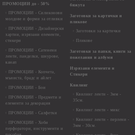
ПРОМОЦИИ до - 50%
бижута
ПРОМОЦИИ - Силиконови
Заготовки за картички и
молдове и форми за отливки
пликове
ПРОМОЦИИ - Дизайнерски
Заготовки за картички
хартии, изрязани елементи,
стикери
Пликове
ПРОМОЦИИ - Сатенени
Заготовки за папки, книги за
ленти, панделки, шнурове,
пожелания и албуми
канап
Изрязани елементи и
ПРОМОЦИИ - Копчета,
Стикери
мъниста, брадс и айлет
Квилинг
ПРОМОЦИИ - Бои
Квилинг ленти - 3мм -
ПРОМОЦИИ - Предмети и
35см.
елементи за декорация
Квилинг ленти - микс
ПРОМОЦИИ - Салфетки
Квилинг ленти - перлени -
ПРОМОЦИИ - Хоби
3мм - 30см.
перфоратори, инструменти и
пособия