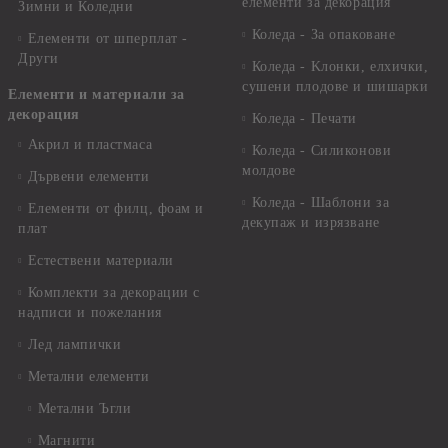
елементи за декорация
Зимни и Коледни
Коледа - За опаковане
Елементи от шперплат -
Други
Коледа - Kлонки, елхички,
сушени плодове и шишарки
Елементи и материали за
декорация
Коледа - Печати
Акрил и пластмаса
Коледа - Силиконови
молдове
Дървени елементи
Коледа - Шаблони за
Елементи от филц, фоам и
декупаж и изрязване
плат
Естествени материали
Комплекти за декорации с
надписи и пожелания
Лед лампички
Метални елементи
Метални Ъгли
Магнити