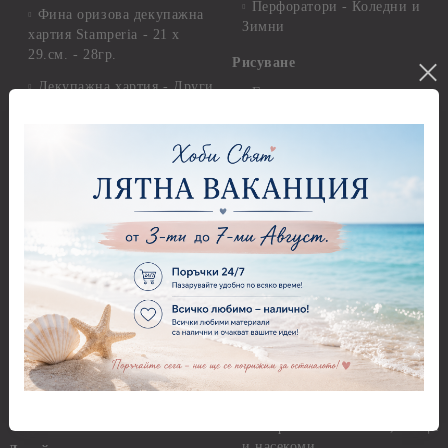
Перфоратори - Коледни и
Фина оризова декупажна
Зимни
хартия Stamperia - 21 х
29.см. - 28гр.
Рисуване
Декупажна хартия - Други
Грунд и почистващи
разтвори
Антични пасти
Платна за рисуване
Вакс пасти
Стативи и поставки
Грунд, Основи, Релефни
пасти
Четки и инструменти
Варак, Шлак метал, Фолио,
Моливи, акварелни
Пантна
комплекти
Лакове и защитни покрития
Свещи
Лепила
Салфетки
Краклета и медиуми
Салфетки - Великден
Шаблони
Салфетки - Детски
Инструменти и пособия
Салфетки - Животни, птици
и насекоми