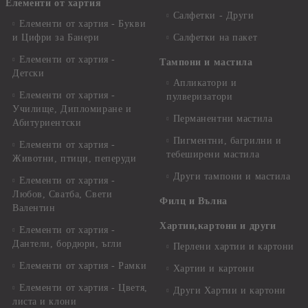
Елементи от хартия
Салфетки - Други
Елементи от хартия - Букви
и Цифри за Банери
Салфетки на пакет
Елементи от хартия -
Тампони и мастила
Детски
Апликатори и
Елементи от хартия -
пулверизатори
Училище, Дипломиране и
Перманентни мастила
Абитуриентски
Пигментни, багрилни и
Елементи от хартия -
тебеширени мастила
Животни, птици, пеперуди
Други тампони и мастила
Елементи от хартия -
Любов, Сватба, Свети
Филц и Вълна
Валентин
Хартии,картони и други
Елементи от хартия -
Дантели, бордюри, ъгли
Перлени хартии и картони
Елементи от хартия - Рамки
Хартии и картони
Елементи от хартия - Цветя,
Други Хартии и картони
листа и клони