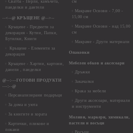
Сватба - Перли, камъчета,
см
панделки и дантели
Макраме Основи - 7,00 -
15,00 см
--<--@ КРЪЩЕНЕ @-->--
Макраме Основи - над 15,00
Кръщене - Предмети за
см
декорация - Кутии, Папки,
Бутилки, Книги
Макраме - Други материали
Кръщене - Елементи за
Опаковки
декорация
Мебелен обков и аксесоари
Кръщене - Хартии, картони,
данели , панделки
Дръжки
@--:---ГОТОВИ ПРОДУКТИ
Закачалки
---:--@
Крака за мебели
Персанализирани подаръци
Други аксесоари, материали
За дома и уюта
и инструменти
За книгите и хората
Моливи, маркери, химикали,
пастели и восъци
Картички, пликове и
покани
Восъци