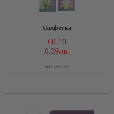
Салфетка
€0.20
0.39лв.
Код:
Салфетка1668
..
Добави в желани