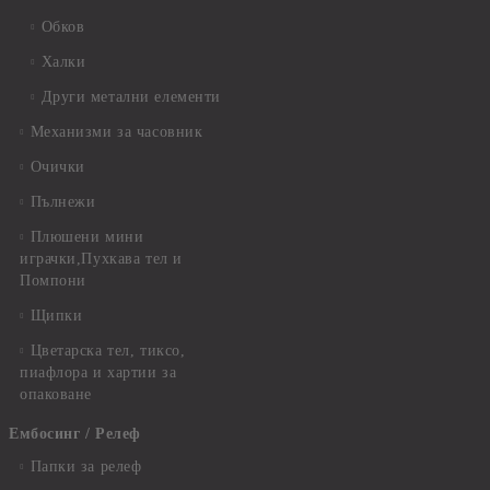
Обков
Халки
Други метални елементи
Механизми за часовник
Очички
Пълнежи
Плюшени мини
играчки,Пухкава тел и
Помпони
Щипки
Цветарска тел, тиксо,
пиафлора и хартии за
опаковане
Ембосинг / Релеф
Папки за релеф