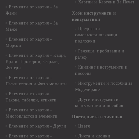
Хартии и Картони За Печат
Елементи от хартия - За
Жени
Хоби инструменти и
консумативи
Елементи от хартия - За
Предпазни
Мъже
самовъзстановяващи
Елементи от хартия -
подложки
Морски
Режещи, пробиващи и
Елементи от хартия - Къщи,
релеф
Врати, Прозорци, Огради,
Квилинг инструменти и
Фенери
пособия
Елементи от хартия -
Инструменти и пособия за
Пътешествия и Фото моменти
Моделиране
Елементи то хартия -
Други инструменти,
Такове, табелки, етикети
консумативи и пособия
Елементи от хартия -
Многопластови елементи
Цветя,листа и тичинки
Елементи от хартия - Други
Цветя
Елементи от хартия -
Листа и клонки