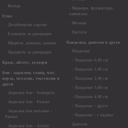
Коледа
Маркери, флумастери,
химикали
Етно
Моливи
Дизайнерски хартии
Пастели
Елементи за декорация
Панделки, дантели и други
Ширити, шевици, канапи
Панделки
Предмети за декорация
Панделки 0,60 см
Брадс, айлетс, холдери
Панделки 1,00 см
Бои - акрилни, гланц, мат,
перла, металик, текстилни и
Панделки 2,00 см
други
Панделки 3,00 см
Акрилни бои - Stamperia
Панделки 4,00 см
Акрилни бои - Pentart
Панделки - други
Акрилни бои металик -
Панделки - с надпис
Pentart
Дантели
Акрилни бои - Artiste