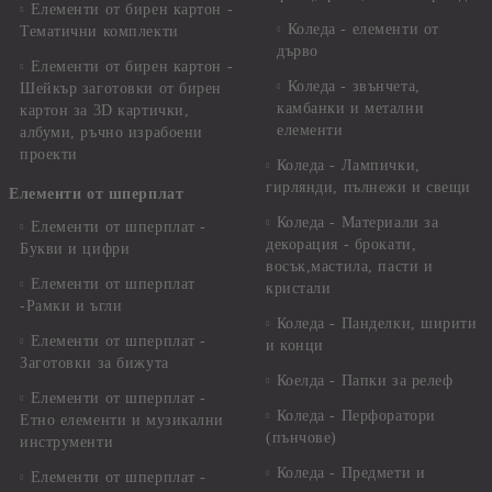
Елементи от бирен картон -
Коледа - елементи от
Тематични комплекти
дърво
Елементи от бирен картон -
Коледа - звънчета,
Шейкър заготовки от бирен
камбанки и метални
картон за 3D картички,
елементи
албуми, ръчно израбоени
проекти
Коледа - Лампички,
гирлянди, пълнежи и свещи
Елементи от шперплат
Коледа - Материали за
Елементи от шперплат -
декорация - брокати,
Букви и цифри
восък,мастила, пасти и
Елементи от шперплат
кристали
-Рамки и ъгли
Коледа - Панделки, ширити
Елементи от шперплат -
и конци
Заготовки за бижута
Коелда - Папки за релеф
Елементи от шперплат -
Коледа - Перфоратори
Етно елементи и музикални
(пънчове)
инструменти
Коледа - Предмети и
Елементи от шперплат -