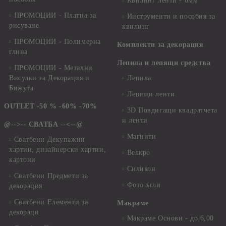
Квилинг ленти - 8мм
ПРОМОЦИИ - Платна за
Инструменти и пособия за
рисуване
квилинг
ПРОМОЦИИ - Полимерна
Комплекти за декорация
глина
Лепила и лепящи средства
ПРОМОЦИИ - Метални
Висулки за Декорация и
Лепила
Бижута
Лепящи ленти
OUTLET -50 % -60% -70%
3D Повдигащи квадратчета
и ленти
@-->-- СВАТБА --<--@
Магнити
Сватбени Декупажни
хартии, дизайнерски хартии,
Велкро
картони
Силикон
Сватбени Предмети за
Фото ъгли
декорация
Сватбени Елементи за
Макраме
декораци
Макраме Основи - до 6,00