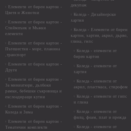
декупаж
Елементи от бирен картон -
Цветя и Животни
Коледа - Дизайнерски
хартии
Елементи от бирен картон -
Стиймпънк и Мъжки
Коледа - Eлементи от бирен
елементи
картон, хартия, акрил, дърво,
глина, гипс
Елементи от бирен картон -
Пътешестия - море, планина
Коледа - елементи от
,транспорт
бирен картон
Елементи от бирен картон -
Коледа - елементи от
Други
хартия
Елементи от бирен картон -
Коледа - елементи от
За миниатюри, дълбоки
акрил, пластмаса, стирофом
рамки, бебешки съкровища и
Коледа - елементи от гипс
екслоадиращи кутии
и глина
Елементи от бирен картон -
Коледа - елементи от
Коледа и Зима
филц, фоам, плат и прежда
Елементи от бирен картон -
Коледа - елементи от
Тематични комплекти