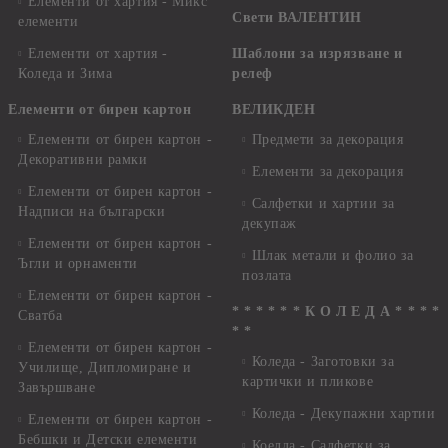
Елементи от хартия - Микс
Свети ВАЛЕНТИН
елементи
Елементи от хартия -
Шаблони за изрязване и
Коледа и Зима
релеф
Елементи от бирен картон
ВЕЛИКДЕН
Елементи от бирен картон -
Предмети за декорация
Декоративни рамки
Елементи за декорация
Елементи от бирен картон -
Салфетки и хартии за
Надписи на български
декупаж
Елементи от бирен картон -
Шлак метали и фолио за
Ъгли и орнаменти
позлата
Елементи от бирен картон -
* * * * * * К О Л Е Д А * * * *
Сватба
* *
Елементи от бирен картон -
Коледа - Заготовки за
Училище, Дипломиране и
картички и пликове
Завършване
Коледа - Декупажни хартии
Елементи от бирен картон -
Бебшки и Детски елементи
Коелда - Салфетки за