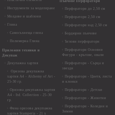
Пънчове Перфоратори
Инструменти за моделиране
Перфоратори до 2,50 см
Молдове и шаблони
Перфоратори 2,50 см
Глина
Перфоратори над 2,50 см
Самосъхнеща глина
Бордюрни пънчове
Полимерна Глина
Ъглови перфоратори
Перфоратори Основни
Приложни техники и
Фигури - кръгове, овали
Декупаж
Декупажна хартия
Перфоратори - Сърца и
звезди
Оризова декупажна
хартия А4 - Alchemy of Art -
Перфоратори - Цветя, листа
25-30 гр.
и клонки
Оризова декупажна хартия
Перфоратори - Детски
А4 - Itd. Collection - 25-30
Перфоратори - Животни
гр.
Перфоратори - Коледни и
Фина оризова декупажна
Зимни
хартия Stamperia - 21 х