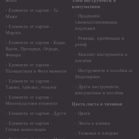
Жени
Хоби инструменти и
консумативи
Елементи от хартия - За
Предпазни
Мъже
самовъзстановяващи
Елементи от хартия -
подложки
Морски
Режещи, пробиващи и
Елементи от хартия - Къщи,
релеф
Врати, Прозорци, Огради,
Квилинг инструменти и
Фенери
пособия
Елементи от хартия -
Инструменти и пособия за
Пътешествия и Фото моменти
Моделиране
Елементи то хартия -
Други инструменти,
Такове, табелки, етикети
консумативи и пособия
Елементи от хартия -
Многопластови елементи
Цветя,листа и тичинки
Елементи от хартия - Други
Цветя
Елементи от хартия -
Листа и клонки
Готови композиции
Тичинки и плодове