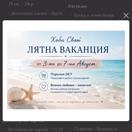
29.см. - 28гр.
Рисуване
Декупажна хартия - Други
Грунд и почистващи
разтвори
Антични пасти
Платна за рисуване
Вакс пасти
Стативи и поставки
Грунд, Основи, Релефни
пасти
Четки и инструменти
Варак, Шлак метал, Фолио,
Моливи, акварелни
Пантна
комплекти
Лакове и защитни покрития
Свещи
Лепила
Салфетки
Краклета и медиуми
Салфетки - Великден
Шаблони
Салфетки - Детски
Инструменти и пособия
Салфетки - Животни, птици
и насекоми
Дизайнерски хартии
Салфетки - Коледни и
Дизайнерски хартии - 15.20