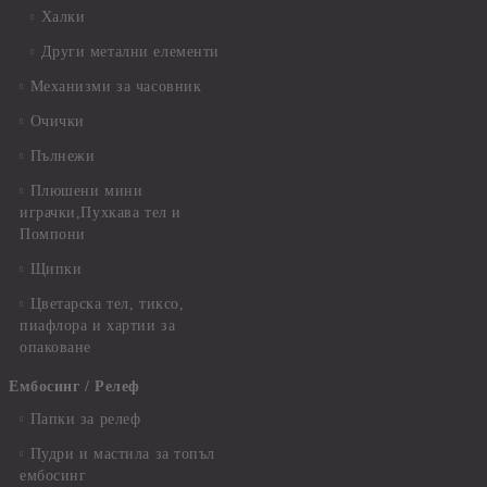
Халки
Други метални елементи
Механизми за часовник
Очички
Пълнежи
Плюшени мини
играчки,Пухкава тел и
Помпони
Щипки
Цветарска тел, тиксо,
пиафлора и хартии за
опаковане
Ембосинг / Релеф
Папки за релеф
Пудри и мастила за топъл
ембосинг