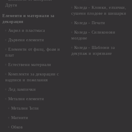
Други
Коледа - Kлонки, елхички,
сушени плодове и шишарки
Елементи и материали за
декорация
Коледа - Печати
Акрил и пластмаса
Коледа - Силиконови
молдове
Дървени елементи
Коледа - Шаблони за
Елементи от филц, фоам и
декупаж и изрязване
плат
Естествени материали
Комплекти за декорации с
надписи и пожелания
Лед лампички
Метални елементи
Метални Ъгли
Магнити
Обков