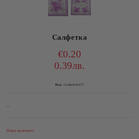
Салфетка
€0.20
0.39лв.
Код:
Салфетка1672
..
Добави в желани
Няма наличност