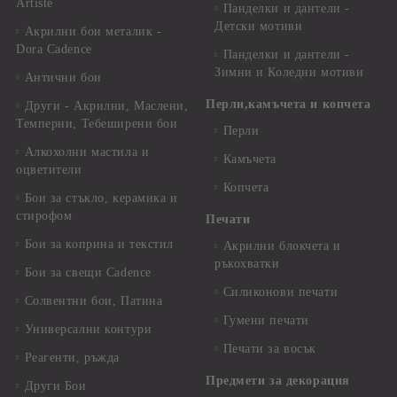
Artiste
Панделки и дантели -
Детски мотиви
Акрилни бои металик -
Dora Cadence
Панделки и дантели -
Зимни и Коледни мотиви
Антични бои
Перли,камъчета и копчета
Други - Акрилни, Маслени,
Темперни, Тебеширени бои
Перли
Алкохолни мастила и
Камъчета
оцветители
Копчета
Бои за стъкло, керамика и
стирофом
Печати
Бои за коприна и текстил
Акрилни блокчета и
ръкохватки
Бои за свещи Cadence
Силиконови печати
Солвентни бои, Патина
Гумени печати
Универсални контури
Печати за восък
Реагенти, ръжда
Предмети за декорация
Други Бои