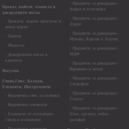
Предмети за декорация -
Брокат, пайети, мъниста и
Акрил и пластмаса
декоративен пясък
Предмети за декорация -
Брокати, ледени кристали и
Дърво
мини перли
Предмети за декорация -
Пайети
Мукава, Картон и Хартия
Мъниста
Предмети за декорация -
МДФ
Декоративен пясък и
камъчета
Предмети за декорация -
Керамика и метал
Висулки
Предмети за декорация -
Глина,Гипс, Калъпи,
Стирофом
Елементи, Инструменти
Предмети за декорация -
Керамична смес за отливки
Стъкло
Керамични елементи
Предмети за декорация -
Елементи от полимерна
Плат, органза, зебло,
глина и полирезин
целофан
Пластични елементи