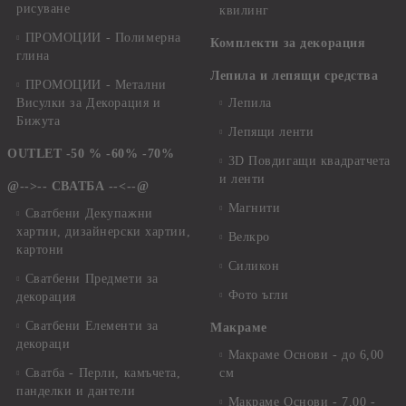
рисуване
квилинг
ПРОМОЦИИ - Полимерна
Комплекти за декорация
глина
Лепила и лепящи средства
ПРОМОЦИИ - Метални
Висулки за Декорация и
Лепила
Бижута
Лепящи ленти
OUTLET -50 % -60% -70%
3D Повдигащи квадратчета
и ленти
@-->-- СВАТБА --<--@
Магнити
Сватбени Декупажни
хартии, дизайнерски хартии,
Велкро
картони
Силикон
Сватбени Предмети за
Фото ъгли
декорация
Сватбени Елементи за
Макраме
декораци
Макраме Основи - до 6,00
Сватба - Перли, камъчета,
см
панделки и дантели
Макраме Основи - 7,00 -