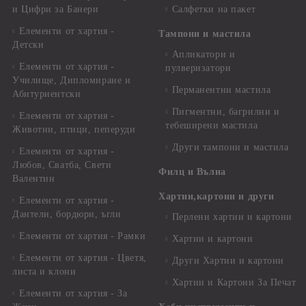
и Цифри за Банери
Салфетки на пакет
Елементи от хартия -
Тампони и мастила
Детски
Апликатори и
Елементи от хартия -
пулверизатори
Училище, Дипломиране и
Перманентни мастила
Абитуриентски
Пигментни, багрилни и
Елементи от хартия -
тебеширени мастила
Животни, птици, пеперуди
Други тампони и мастила
Елементи от хартия -
Любов, Сватба, Свети
Филц и Вълна
Валентин
Хартии,картони и други
Елементи от хартия -
Дантели, бордюри, ъгли
Перлени хартии и картони
Елементи от хартия - Рамки
Хартии и картони
Елементи от хартия - Цветя,
Други Хартии и картони
листа и клони
Хартии и Картони За Печат
Елементи от хартия - За