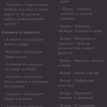
дърво
Елементи от бирен картон -
Коледа - звънчета,
Шейкър заготовки от бирен
камбанки и метални
картон за 3D картички,
елементи
албуми, ръчно израбоени
проекти
Коледа - Лампички,
гирлянди, пълнежи и свещи
Елементи от шперплат
Коледа - Материали за
Елементи от шперплат -
декорация - брокати,
Букви и цифри
восък,мастила, пасти и
Елементи от шперплат
кристали
-Рамки и ъгли
Коледа - Панделки, ширити
Елементи от шперплат -
и конци
Заготовки за бижута
Коелда - Папки за релеф
Елементи от шперплат -
Коледа - Перфоратори
Етно елементи и музикални
(пънчове)
инструменти
Коледа - Предмети и
Елементи от шперплат -
елементи за декорация
Зимни и Коледни
Коледа - За опаковане
Елементи от шперплат -