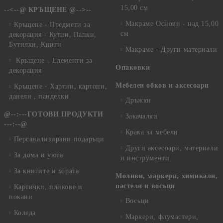
15,00 см
--<--@ КРЪЩЕНЕ @-->--
Макраме Основи - над 15,00
Кръщене - Предмети за
см
декорация - Кутии, Папки,
Бутилки, Книги
Макраме - Други материали
Кръщене - Елементи за
Опаковки
декорация
Мебелен обков и аксесоари
Кръщене - Хартии, картони,
данели , панделки
Дръжки
@--:---ГОТОВИ ПРОДУКТИ
Закачалки
---:--@
Крака за мебели
Персанализирани подаръци
Други аксесоари, материали
За дома и уюта
и инструменти
За книгите и хората
Моливи, маркери, химикали,
пастели и восъци
Картички, пликове и
покани
Восъци
Коледа
Маркери, флумастери,