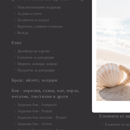
Елементи от б
Персанализирани подаръци
Елементи от би
За дома и уюта
Елементи от би
За книгите и хората
Елементи от би
Картички, пликове и покани
Елементи от би
Коледа
Елементи от би
Етно
Елементи от би
Дизайнерски хартии
Елементи от би
Елементи за декорация
Елементи от би
Ширити, шевици, канапи
Елементи от би
Предмети за декорация
Елементи от би
Елементи от би
Брадс, айлетс, холдери
съкровища и екс
Елементи от би
Бои - акрилни, гланц, мат, перла,
Елементи от би
металик, текстилни и други
Елементи от би
Акрилни бои - Stamperia
3D картички, ал
Акрилни бои - Pentart
Елементи от ш
Акрилни бои металик - Pentart
Акрилни бои - Artiste
Елементи от шп