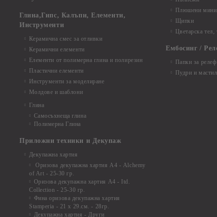
Плюшени мини 
Глина,Гипс, Калъпи, Елементи,
Щипки
Инструменти
Цветарска тел,
Керамична смес за отливки
Ембосинг / Рел
Керамични елементи
Елементи от полимерна глина и полирезин
Папки за релеф
Пластични елементи
Пудри и мастил
Инструменти за моделиране
Молдове и шаблони
Глина
Самосъхнеща глина
Полимерна Глина
Приложни техники и Декупаж
Декупажна хартия
Оризова декупажна хартия А4 - Alchemy
of Art - 25-30 гр.
Оризова декупажна хартия А4 - Itd.
Collection - 25-30 гр.
Фина оризова декупажна хартия
Stamperia - 21 х 29.см. - 28гр.
Декупажна хартия - Други