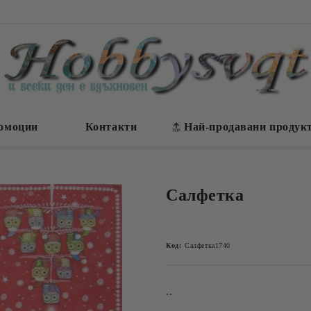
омоции
Контакти
Най-продавани продук
Салфетка
Код:
Салфетка1740
..