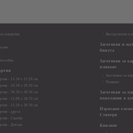
ни покрития
Инструменти и 
Заготовки и ма
диуми
бижута
 пособия
Заготовки за к
пликове
артии
Заготовки за ка
тии - 15.20 х 15.20 см.
Пликове
тии - 20.30 х 20.30 см.
тии - 30.50 х 30.50 см.
Заготовки за па
пожелания и ал
ртии - 21,00 х 29,70 см
тии - 15.20 x 30.50 см.
Изрязани елеме
ртии - други
Стикери
ртии - Сватби
ртии - Детски
Квилинг