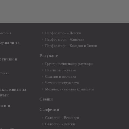
пособия
Перфоратори - Детски
Перфоратори - Животни
териали за
Перфоратори - Коледни и Зимни
Рисуване
артички и
Грунд и почистващи разтвори
Платна за рисуване
ртички
Стативи и поставки
Четки и инструменти
пки, книги за
Моливи, акварелни комплекти
буми
Свещи
нти и
Салфетки
Салфетки - Великден
Салфетки - Детски