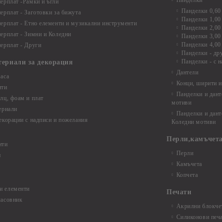
Панделки
ерплат -Рамки и ъгли
Панделки 0,60
ерплат - Заготовки за бижута
Панделки 1,00
ерплат - Етно елементи и музикални инструменти
Панделки 2,00
ерплат - Зимни и Коледни
Панделки 3,00
Панделки 4,00
ерплат - Други
Панделки - др
Панделки - с н
териали за декорация
Дантели
аса
Конци, ширити и
нти
Панделки и дант
лц, фоам и плат
мотиви
ериали
Панделки и дант
екорации с надписи и пожелания
Коледни мотиви
Перли,камъчета
нти
Перли
и
Камъчета
Копчета
и елементи
Печати
часовник
Акрилни блокчет
Силиконови печ