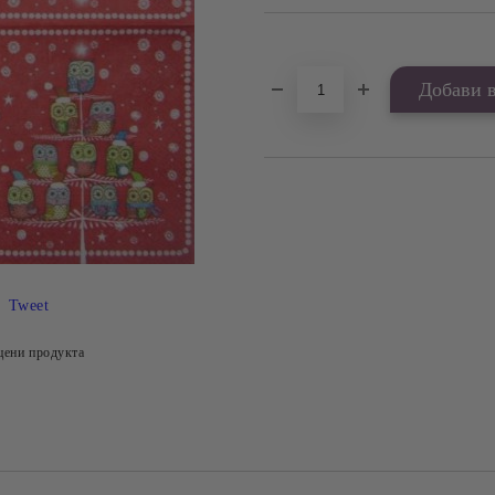
Добави в желани
Tweet
цени продукта