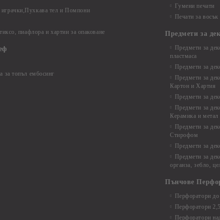
Гумени печати
играчки,Пухкава тел и Помпони
Печати за восък
 тиксо, пиафлора и хартии за опаковане
Предмети за де
Предмети за дек
еф
пластмаса
Предмети за дек
а за топъл ембосинг
Предмети за дек
Картон и Хартия
Предмети за де
Предмети за дек
Керамика и метал
Предмети за дек
Стирофом
Предмети за дек
Предмети за дек
органза, зебло, ц
Пънчове Перфо
Перфоратори до 
Перфоратори 2,
Перфоратори над