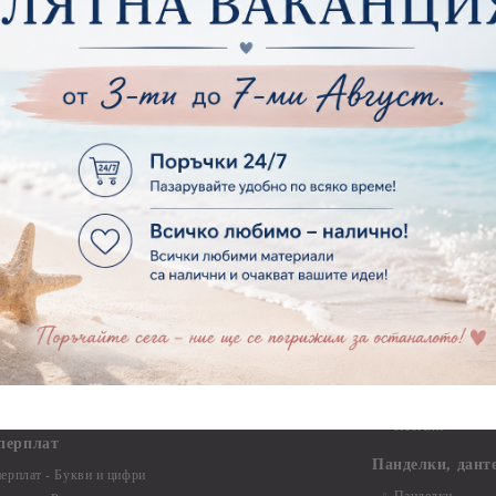
Макраме Основи 
ирен картон
Макраме Основи 
рен картон - Декоративни рамки
Макраме - Друг
рен картон - Надписи на български
Опаковки
рен картон - Ъгли и орнаменти
рен картон - Сватба
Мебелен обков 
рен картон - Училище, Дипломиране и Завършване
Дръжки
рен картон - Бебшки и Детски елементи
Закачалки
рен картон - Цветя и Животни
Крака за мебели
рен картон - Стиймпънк и Мъжки елементи
Други аксесоари
рен картон - Пътешестия - море, планина ,транспорт
инструменти
рен картон - Други
рен картон - За миниатюри, дълбоки рамки, бебешки
Моливи, маркер
лоадиращи кутии
пастели и восъ
рен картон - Коледа и Зима
Восъци
рен картон - Тематични комплекти
Маркери, флума
рен картон - Шейкър заготовки от бирен картон за
Моливи
буми, ръчно израбоени проекти
Пастели
перплат
Панделки, дант
ерплат - Букви и цифри