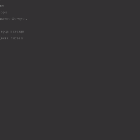
ве
тори
новни Фигури -
ърца и звезди
ветя, листа и