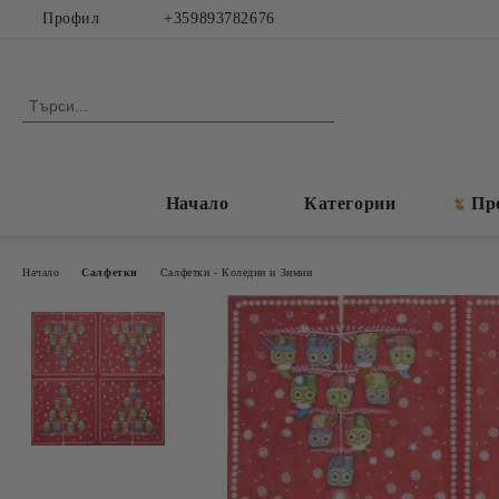
Профил
+359893782676
Начало
Категории
Пр
Начало
Салфетки
Салфетки - Коледни и Зимни