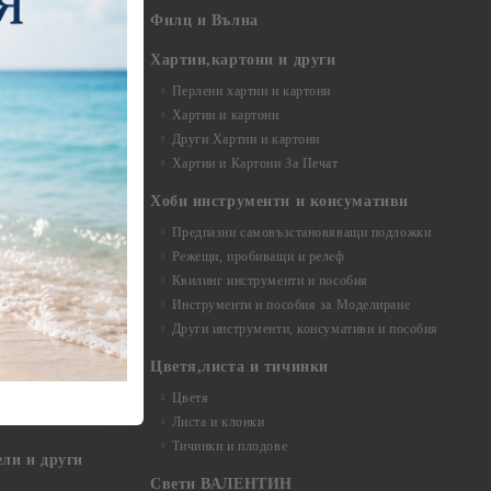
- 7,00 - 15,00 см
Филц и Вълна
- над 15,00 см
и материали
Хартии,картони и други
Перлени хартии и картони
Хартии и картони
и аксесоари
Други Хартии и картони
Хартии и Картони За Печат
Хоби инструменти и консумативи
Предпазни самовъзстановяващи подложки
, материали и
Режещи, пробиващи и релеф
Квилинг инструменти и пособия
и, химикали,
Инструменти и пособия за Моделиране
ци
Други инструменти, консумативи и пособия
Цветя,листа и тичинки
стери, химикали
Цветя
Листа и клонки
Тичинки и плодове
ели и други
Свети ВАЛЕНТИН