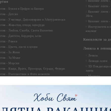
Квилинг ленти -
артия
Квилинг ленти -
ртия - Букви и Цифри за Банери
Квилинг ленти -
ртия - Детски
30см.
ртия - Училище, Дипломиране и Абитуриентски
Квилинг ленти -
ртия - Животни, птици, пеперуди
Инструменти и п
ртия - Любов, Сватба, Свети Валентин
квилинг
ртия - Дантели, бордюри, ъгли
Комплекти за д
ртия - Рамки
ртия - Цветя, листа и клони
Лепила и лепящ
ртия - За Жени
Лепила
ртия - За Мъже
Лепящи ленти
ртия - Морски
3D Повдигащи к
ртия - Къщи, Врати, Прозорци, Огради, Фенери
ленти
ртия - Пътешествия и Фото моменти
Магнити
тия - Такове, табелки, етикети
Велкро
ртия - Многопластови елементи
Силикон
ртия - Други
Фото ъгли
ртия - Готови композиции
Макраме
ртия - Микс елементи
ртия - Коледа и Зима
Макраме Основи 