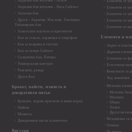
Акрилна боя металик - Artiste
Елементи от шп
Акрилни бои металик - Dora Cadence
Елементи от шп
Антични бои
Елементи от шп
Други - Акрилни, Маслени, Темперни,
Елементи от шп
Тебеширени бои
Елементи от шп
Алкохолни мастила и оцветители
Елементи и ма
Бои за стъкло, керамика и стирофом
Бои за коприна и текстил
Акрил и пластм
Бои за свещи Cadence
Дървени елеме
Солвентни бои, Патина
Елементи от фи
Универсални контури
Естествени мат
Реагенти, ръжда
Комплекти за д
Други Бои
Лед лампички
Метални елеме
Брокат, пайети, мъниста и
Метални Ъгл
декоративен пясък
Магнити
Брокати, ледени кристали и мини перли
Обков
Халки
Пайети
Други металн
Мъниста
Механизми за 
Декоративен пясък и камъчета
Очички
Висулки
Пълнежи