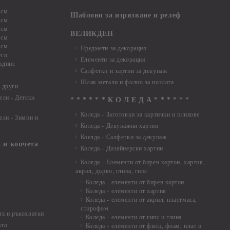
 см
Шаблони за изрязване и релеф
 см
 см
ВЕЛИКДЕН
 см
 см
Предмети за декорация
уги
Елементи за декорация
адпис
Салфетки и хартии за декупаж
Шлак метали и фолио за позлата
 други
ели - Детски
* * * * * * К О Л Е Д А * * * * * *
Коледа - Заготовки за картички и пликове
ели - Зимни и
Коледа - Декупажни хартии
Коелда - Салфетки за декупаж
 и копчета
Коледа - Дизайнерски хартии
Коледа - Eлементи от бирен картон, хартия,
акрил, дърво, глина, гипс
Коледа - елементи от бирен картон
Коледа - елементи от хартия
Коледа - елементи от акрил, пластмаса,
стирофом
а и ръкохватки
Коледа - елементи от гипс и глина
ати
Коледа - елементи от филц, фоам, плат и