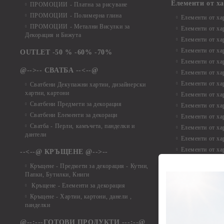
Елементи от х
ПРОМОЦИИ - Платна за рисуване
ПРОМОЦИИ - Полимерна глина
Елементи от ха
ПРОМОЦИИ - Метални Висулки за
Елементи от ха
Декорация и Бижута
Елементи от ха
Елементи от ха
OUTLET -50 % -60% -70%
Елементи от ха
@-->-- СВАТБА --<--@
Елементи от ха
Елементи от ха
Сватбени Декупажни хартии, дизайнерски
хартии, картони
Елементи от ха
Сватбени Предмети за декорация
Елементи от ха
Сватбени Елементи за декораци
Елементи от ха
Сватба - Перли, камъчета, панделки и
Елементи от ха
дантели
Елементи от ха
Елементи от ха
--<--@ КРЪЩЕНЕ @-->--
Елементи то хар
Кръщене - Предмети за декорация - Кутии,
Елементи от ха
Папки, Бутилки, Книги
Елементи от ха
Кръщене - Елементи за декорация
Елементи от ха
Кръщене - Хартии, картони, данели ,
Елементи от ха
панделки
Елементи от ха
@--:---ГОТОВИ ПРОДУКТИ ---:--@