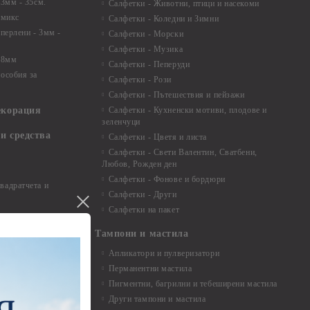
 3мм - 35см.
Салфетки - Животни, птици и насекоми
 микс
Салфетки - Коледни и Зимни
 перлени - 3мм -
Салфетки - Морски
Салфетки - Музика
 8мм
Салфетки - Пеперуди
особия за
Салфетки - Рози
Салфетки - Пътешествия и пейзажи
екорация
Салфетки - Кухненски мотиви, плодове и
зеленчуци
и средства
Салфетки - Цветя и листа
Салфетки - Свети Валентин, Сватбени,
Любов, Рожден ден
Салфетки - Фонове и бордюри
вадратчета и
Салфетки - Други
Салфетки на пакет
Тампони и мастила
Апликатори и пулверизатори
Перманентни мастила
Пигментни, багрилни и тебеширени мастила
Други тампони и мастила
- до 6,00 см