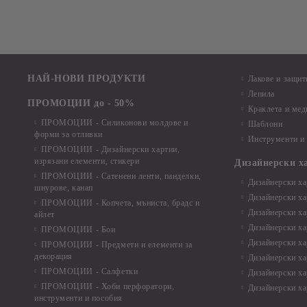
НАЙ-НОВИ ПРОДУКТИ
Лакове и защит
Лепила
ПРОМОЦИИ до - 50%
Краклета и ме
ПРОМОЦИИ - Силиконови молдове и
Шаблони
форми за отливки
Инструменти и
ПРОМОЦИИ - Дизайнерски хартии,
изрязани елементи, стикери
Дизайнерски х
ПРОМОЦИИ - Сатенени ленти, панделки,
Дизайнерски хар
шнурове, канап
Дизайнерски хар
ПРОМОЦИИ - Копчета, мъниста, брадс и
Дизайнерски хар
айлет
Дизайнерски ха
ПРОМОЦИИ - Бои
Дизайнерски хар
ПРОМОЦИИ - Предмети и елементи за
декорация
Дизайнерски ха
ПРОМОЦИИ - Салфетки
Дизайнерски ха
ПРОМОЦИИ - Хоби перфоратори,
Дизайнерски ха
инструменти и пособия