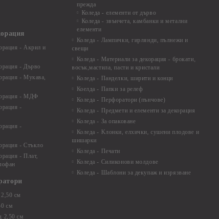
прежда
Коледа - елементи от дърво
Коледа - звънчета, камбанки и метални
елементи
корация
Коледа - Лампички, гирлянди, пълнежи и
орация - Акрил и
свещи
Коледа - Материали за декорация - брокати,
орация - Дърво
восък,мастила, пасти и кристали
орация - Мукава,
Коледа - Панделки, ширити и конци
Коелда - Папки за релеф
корация - МДФ
Коледа - Перфоратори (пънчове)
орация -
Коледа - Предмети и елементи за декорация
Коледа - За опаковане
орация -
Коледа - Kлонки, елхички, сушени плодове и
шишарки
орация - Стъкло
Коледа - Печати
орация - Плат,
Коледа - Силиконови молдове
елофан
Коледа - Шаблони за декупаж и изрязване
ратори
2,50 см
50 см
 2,50 см