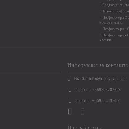
Бордюрни пънчо
Ъглови перфора
Перфоратори Ос
кръгове, овали
Перфоратори - С
Перфоратори - Ц
клонки
Информация за контакти:
Имейл:
info@hobbysvqt.com
Телефон:
+359893782676
Телефон:
+359888837004
Ние работим с