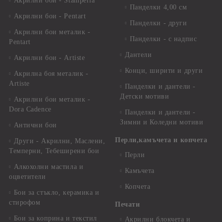
Акрилни бои - Stamperia
Панделки 4,00 см
Акрилни бои - Pentart
Панделки - други
Акрилни бои металик -
Панделки - с надпис
Pentart
Дантели
Акрилни бои - Artiste
Конци, ширити и други
Акрилна боя металик -
Artiste
Панделки и дантели -
Детски мотиви
Акрилни бои металик -
Dora Cadence
Панделки и дантели -
Зимни и Коледни мотиви
Антични бои
Перли,камъчета и копчета
Други - Акрилни, Маслени,
Темперни, Тебеширени бои
Перли
Алкохолни мастила и
Камъчета
оцветители
Копчета
Бои за стъкло, керамика и
стирофом
Печати
Бои за коприна и текстил
Акрилни блокчета и