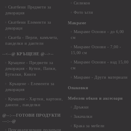
Силикон
Сватбени Предмети за
Фото ъгли
декорация
Сватбени Елементи за
Макраме
декораци
Макраме Основи - до 6,00
Сватба - Перли, камъчета,
см
панделки и дантели
Макраме Основи - 7,00 -
15,00 см
--<--@ КРЪЩЕНЕ @-->--
Макраме Основи - над 15,00
Кръщене - Предмети за
см
декорация - Кутии, Папки,
Бутилки, Книги
Макраме - Други материали
Кръщене - Елементи за
Опаковки
декорация
Мебелен обков и аксесоари
Кръщене - Хартии, картони,
данели , панделки
Дръжки
@--:---ГОТОВИ ПРОДУКТИ
Закачалки
---:--@
Крака за мебели
Персанализирани подаръци