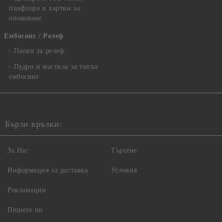
пиафлора и хартии за
опаковане
Ембосинг / Релеф
Папки за релеф
Пудри и мастила за топъл
ембосинг
Бързи връзки:
За Нас
Търсене
Информация за доставка
Условия
Рекламации
Пишете ни