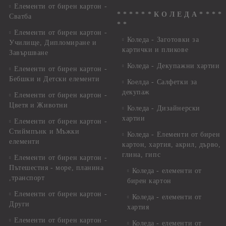
Елементи от бирен картон -
* * * * * * К О Л Е Д А * * * *
Сватба
* *
Елементи от бирен картон -
Коледа - Заготовки за
Училище, Дипломиране и
картички и пликове
Завършване
Коледа - Декупажни хартии
Елементи от бирен картон -
Бебшки и Детски елементи
Коелда - Салфетки за
декупаж
Елементи от бирен картон -
Цветя и Животни
Коледа - Дизайнерски
хартии
Елементи от бирен картон -
Стиймпънк и Мъжки
Коледа - Eлементи от бирен
елементи
картон, хартия, акрил, дърво,
глина, гипс
Елементи от бирен картон -
Пътешестия - море, планина
Коледа - елементи от
,транспорт
бирен картон
Елементи от бирен картон -
Коледа - елементи от
Други
хартия
Елементи от бирен картон -
Коледа - елементи от