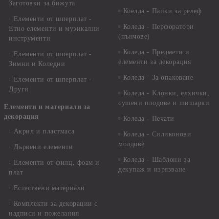
Заготовки за бижута
Коелда - Папки за релеф
Елементи от шперплат -
Коледа - Перфоратори
Етно елементи и музикални
(пънчове)
инструменти
Коледа - Предмети и
Елементи от шперплат -
елементи за декорация
Зимни и Коледни
Коледа - За опаковане
Елементи от шперплат -
Други
Коледа - Kлонки, елхички,
сушени плодове и шишарки
Елементи и материали за
декорация
Коледа - Печати
Акрил и пластмаса
Коледа - Силиконови
молдове
Дървени елементи
Коледа - Шаблони за
Елементи от филц, фоам и
декупаж и изрязване
плат
Естествени материали
Комплекти за декорации с
надписи и пожелания