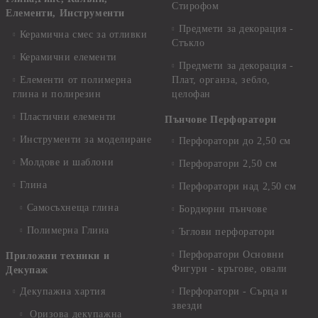
Стирофом
Елементи, Инструменти
Предмети за декорация -
Керамична смес за отливки
Стъкло
Керамични елементи
Предмети за декорация -
Елементи от полимерна
Плат, органза, зебло,
глина и полирезин
целофан
Пластични елементи
Пънчове Перфоратори
Инструменти за моделиране
Перфоратори до 2,50 см
Молдове и шаблони
Перфоратори 2,50 см
Глина
Перфоратори над 2,50 см
Самосъхнеща глина
Бордюрни пънчове
Полимерна Глина
Ъглови перфоратори
Перфоратори Основни
Приложни техники и
Фигури - кръгове, овали
Декупаж
Декупажна хартия
Перфоратори - Сърца и
звезди
Оризова декупажна