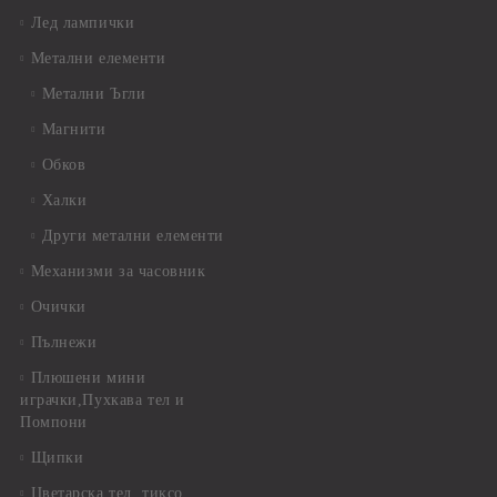
Лед лампички
Метални елементи
Метални Ъгли
Магнити
Обков
Халки
Други метални елементи
Механизми за часовник
Очички
Пълнежи
Плюшени мини
играчки,Пухкава тел и
Помпони
Щипки
Цветарска тел, тиксо,