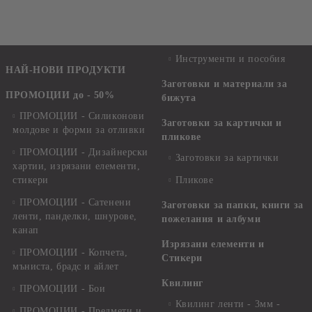
Инструменти и пособия
НАЙ-НОВИ ПРОДУКТИ
Заготовки и материали за
ПРОМОЦИИ до - 50%
бижута
ПРОМОЦИИ - Силиконови
Заготовки за картички и
молдове и форми за отливки
пликове
ПРОМОЦИИ - Дизайнерски
Заготовки за картички
хартии, изрязани елементи,
стикери
Пликове
ПРОМОЦИИ - Сатенени
Заготовки за папки, книги за
ленти, панделки, шнурове,
пожелания и албуми
канап
Изрязани елементи и
ПРОМОЦИИ - Копчета,
Стикери
мъниста, брадс и айлет
Квилинг
ПРОМОЦИИ - Бои
Квилинг ленти - 3мм -
ПРОМОЦИИ - Предмети и