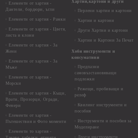
Хартии,картони и други
Елементи от хартия -
Дантели, бордюри, ъгли
Перлени хартии и картони
Елементи от хартия - Рамки
Хартии и картони
Елементи от хартия - Цветя,
Други Хартии и картони
листа и клони
Хартии и Картони За Печат
Елементи от хартия - За
Жени
Хоби инструменти и
консумативи
Елементи от хартия - За
Предпазни
Мъже
самовъзстановяващи
Елементи от хартия -
подложки
Морски
Режещи, пробиващи и
Елементи от хартия - Къщи,
релеф
Врати, Прозорци, Огради,
Квилинг инструменти и
Фенери
пособия
Елементи от хартия -
Инструменти и пособия за
Пътешествия и Фото моменти
Моделиране
Елементи то хартия -
Други инструменти,
Такове, табелки, етикети