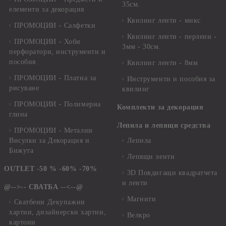
35см.
елементи за декорация
Квилинг ленти - микс
ПРОМОЦИИ - Салфетки
Квилинг ленти - перлени -
ПРОМОЦИИ - Хоби
3мм - 30см.
перфоратори, инструменти и
пособия
Квилинг ленти - 8мм
ПРОМОЦИИ - Платна за
Инструменти и пособия за
рисуване
квилинг
ПРОМОЦИИ - Полимерна
Комплекти за декорация
глина
Лепила и лепящи средства
ПРОМОЦИИ - Метални
Висулки за Декорация и
Лепила
Бижута
Лепящи ленти
OUTLET -50 % -60% -70%
3D Повдигащи квадратчета
и ленти
@-->-- СВАТБА --<--@
Магнити
Сватбени Декупажни
хартии, дизайнерски хартии,
Велкро
картони