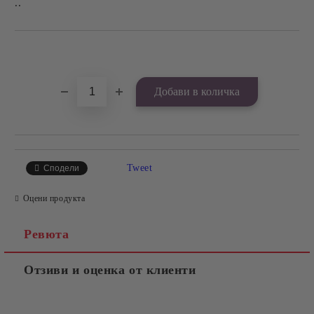
..
Добави в желани
Tweet
Сподели
Оцени продукта
Ревюта
Отзиви и оценка от клиенти