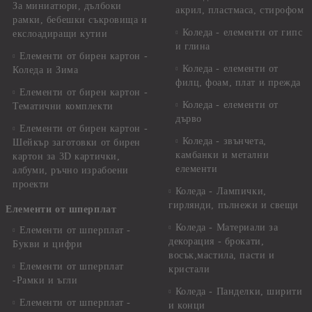
За миниатюри, дълбоки
акрил, пластмаса, стирофом
рамки, бебешки съкровища и
Коледа - елементи от гипс
екслоадиращи кутии
и глина
Елементи от бирен картон -
Коледа - елементи от
Коледа и Зима
филц, фоам, плат и прежда
Елементи от бирен картон -
Коледа - елементи от
Тематични комплекти
дърво
Елементи от бирен картон -
Коледа - звънчета,
Шейкър заготовки от бирен
камбанки и метални
картон за 3D картички,
елементи
албуми, ръчно израбоени
проекти
Коледа - Лампички,
гирлянди, пълнежи и свещи
Елементи от шперплат
Коледа - Материали за
Елементи от шперплат -
декорация - брокати,
Букви и цифри
восък,мастила, пасти и
Елементи от шперплат
кристали
-Рамки и ъгли
Коледа - Панделки, ширити
Елементи от шперплат -
и конци