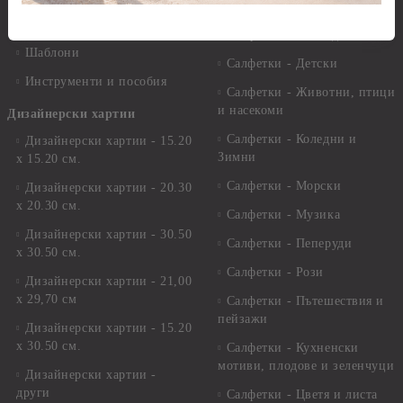
Салфетки
Краклета и медиуми
Салфетки - Великден
Шаблони
Салфетки - Детски
Инструменти и пособия
Салфетки - Животни, птици
и насекоми
Дизайнерски хартии
Салфетки - Коледни и
Дизайнерски хартии - 15.20
Зимни
х 15.20 см.
Салфетки - Морски
Дизайнерски хартии - 20.30
х 20.30 см.
Салфетки - Музика
Дизайнерски хартии - 30.50
Салфетки - Пеперуди
х 30.50 см.
Салфетки - Рози
Дизайнерски хартии - 21,00
х 29,70 см
Салфетки - Пътешествия и
пейзажи
Дизайнерски хартии - 15.20
x 30.50 см.
Салфетки - Кухненски
мотиви, плодове и зеленчуци
Дизайнерски хартии -
други
Салфетки - Цветя и листа