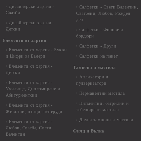
Дизайнерски хартии -
Салфетки - Свети Валентин,
Сватби
Сватбени, Любов, Рожден
ден
Дизайнерски хартии -
Детски
Салфетки - Фонове и
бордюри
Елементи от хартия
Салфетки - Други
Елементи от хартия - Букви
и Цифри за Банери
Салфетки на пакет
Елементи от хартия -
Тампони и мастила
Детски
Апликатори и
Елементи от хартия -
пулверизатори
Училище, Дипломиране и
Перманентни мастила
Абитуриентски
Пигментни, багрилни и
Елементи от хартия -
тебеширени мастила
Животни, птици, пеперуди
Други тампони и мастила
Елементи от хартия -
Любов, Сватба, Свети
Филц и Вълна
Валентин