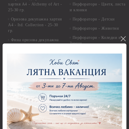
хартия А4 - Alchemy of Art -
Перфоратори - Цветя, листа
25-30 гр.
и клонки
Оризова декупажна хартия
Перфоратори - Детски
А4 - Itd. Collection - 25-30
Перфоратори - Животни
гр.
Перфоратори - Коледни и
Фина оризова декупажна
Зимни
хартия Stamperia - 21 х
29.см. - 28гр.
Рисуване
Декупажна хартия - Други
Грунд и почистващи
разтвори
Антични пасти
Платна за рисуване
Вакс пасти
Стативи и поставки
Грунд, Основи, Релефни
пасти
Четки и инструменти
Варак, Шлак метал, Фолио,
Моливи, акварелни
Пантна
комплекти
Лакове и защитни покрития
Свещи
Лепила