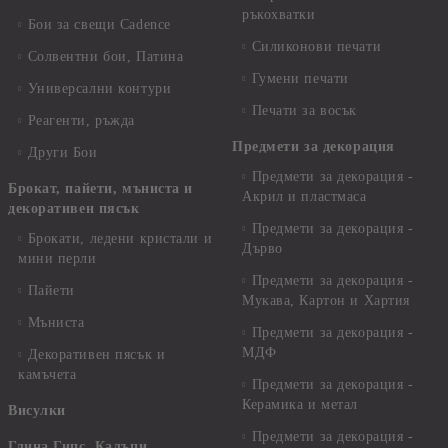
ръкохватки
Бои за свещи Cadence
Силиконови печати
Солвентни бои, Патина
Гумени печати
Универсални контури
Печати за восък
Реагенти, ръжда
Предмети за декорация
Други Бои
Предмети за декорация -
Брокат, пайети, мъниста и
Акрил и пластмаса
декоративен пясък
Предмети за декорация -
Брокати, ледени кристали и
Дърво
мини перли
Предмети за декорация -
Пайети
Мукава, Картон и Хартия
Мъниста
Предмети за декорация -
МДФ
Декоративен пясък и
камъчета
Предмети за декорация -
Керамика и метал
Висулки
Предмети за декорация -
Глина,Гипс, Калъпи,