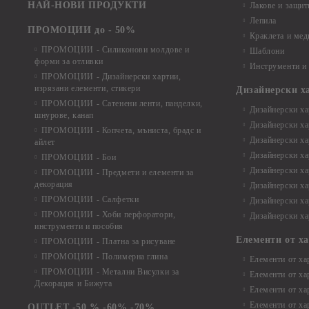
НАЙ-НОВИ ПРОДУКТИ
Лакове и защит
Лепила
ПРОМОЦИИ до - 50%
Краклета и ме
ПРОМОЦИИ - Силиконови молдове и
Шаблони
форми за отливки
Инструменти и
ПРОМОЦИИ - Дизайнерски хартии,
изрязани елементи, стикери
Дизайнерски х
ПРОМОЦИИ - Сатенени ленти, панделки,
Дизайнерски хар
шнурове, канап
Дизайнерски хар
ПРОМОЦИИ - Копчета, мъниста, брадс и
Дизайнерски хар
айлет
Дизайнерски ха
ПРОМОЦИИ - Бои
Дизайнерски хар
ПРОМОЦИИ - Предмети и елементи за
декорация
Дизайнерски ха
ПРОМОЦИИ - Салфетки
Дизайнерски ха
ПРОМОЦИИ - Хоби перфоратори,
Дизайнерски ха
инструменти и пособия
Елементи от х
ПРОМОЦИИ - Платна за рисуване
ПРОМОЦИИ - Полимерна глина
Елементи от ха
ПРОМОЦИИ - Метални Висулки за
Елементи от ха
Декорация и Бижута
Елементи от ха
Елементи от ха
OUTLET -50 % -60% -70%