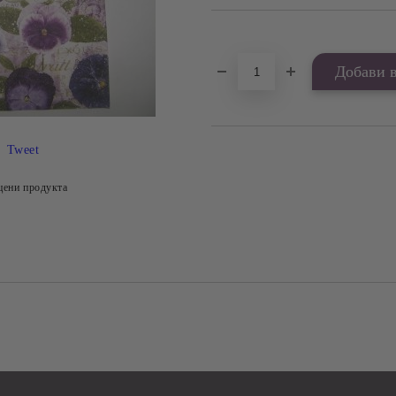
Добави в желани
Tweet
цени продукта