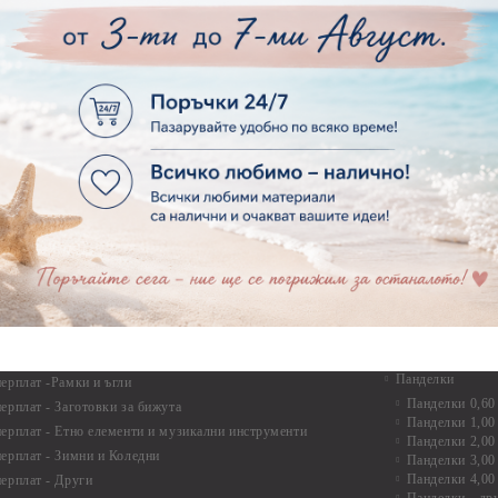
рен картон - Сватба
Мебелен обков 
рен картон - Училище, Дипломиране и Завършване
Дръжки
рен картон - Бебшки и Детски елементи
Закачалки
рен картон - Цветя и Животни
Крака за мебели
рен картон - Стиймпънк и Мъжки елементи
Други аксесоари
рен картон - Пътешестия - море, планина ,транспорт
инструменти
рен картон - Други
рен картон - За миниатюри, дълбоки рамки, бебешки
Моливи, маркер
лоадиращи кутии
пастели и восъ
рен картон - Коледа и Зима
Восъци
рен картон - Тематични комплекти
Маркери, флума
рен картон - Шейкър заготовки от бирен картон за
Моливи
буми, ръчно израбоени проекти
Пастели
перплат
Панделки, дант
ерплат - Букви и цифри
Панделки
ерплат -Рамки и ъгли
Панделки 0,60
ерплат - Заготовки за бижута
Панделки 1,00
ерплат - Етно елементи и музикални инструменти
Панделки 2,00
ерплат - Зимни и Коледни
Панделки 3,00
Панделки 4,00
ерплат - Други