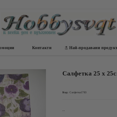
омоции
Контакти
Най-продавани продук
Салфетка 25 х 25
Код:
Салфетка1783
..