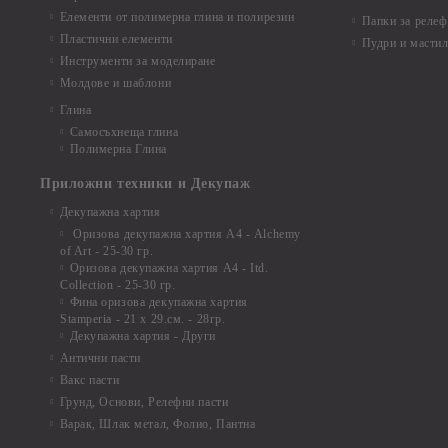
Елементи от полимерна глина и полирезин
Папки за релеф
Пластични елементи
Пудри и мастил
Инструменти за моделиране
Молдове и шаблони
Глина
Самосъхнеща глина
Полимерна Глина
Приложни техники и Декупаж
Декупажна хартия
Оризова декупажна хартия А4 - Alchemy
of Art - 25-30 гр.
Оризова декупажна хартия А4 - Itd.
Collection - 25-30 гр.
Фина оризова декупажна хартия
Stamperia - 21 х 29.см. - 28гр.
Декупажна хартия - Други
Антични пасти
Вакс пасти
Грунд, Основи, Релефни пасти
Варак, Шлак метал, Фолио, Пантна