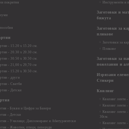
ни покрития
Инструменти и 
Заготовки и ма
диуми
бижута
 пособия
Заготовки за к
пликове
артии
Заготовки за ка
тии - 15.20 х 15.20 см.
Пликове
тии - 20.30 х 20.30 см.
тии - 30.50 х 30.50 см.
Заготовки за па
пожелания и ал
ртии - 21,00 х 29,70 см
тии - 15.20 x 30.50 см.
Изрязани елеме
ртии - други
Стикери
ртии - Сватби
ртии - Детски
Квилинг
Квилинг ленти -
артия
Квилинг ленти -
ртия - Букви и Цифри за Банери
Квилинг ленти -
ртия - Детски
30см.
ртия - Училище, Дипломиране и Абитуриентски
Квилинг ленти -
ртия - Животни, птици, пеперуди