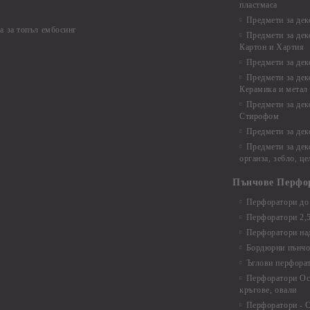
пластмаса
Предмети за дек
а за топъл ембосинг
Предмети за дек
Картон и Хартия
Предмети за де
Предмети за дек
Керамика и метал
Предмети за дек
Стирофом
Предмети за дек
Предмети за дек
органза, зебло, ц
Пънчове Перфо
Перфоратори до 
Перфоратори 2,
Перфоратори над
Бордюрни пънчо
Ъглови перфора
Перфоратори Ос
кръгове, овали
Перфоратори - С