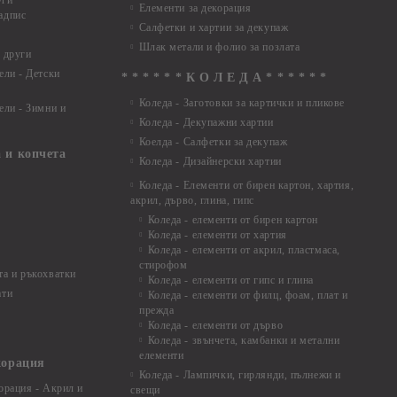
уги
Елементи за декорация
адпис
Салфетки и хартии за декупаж
Шлак метали и фолио за позлата
 други
ели - Детски
* * * * * * К О Л Е Д А * * * * * *
Коледа - Заготовки за картички и пликове
ели - Зимни и
Коледа - Декупажни хартии
Коелда - Салфетки за декупаж
 и копчета
Коледа - Дизайнерски хартии
Коледа - Eлементи от бирен картон, хартия,
акрил, дърво, глина, гипс
Коледа - елементи от бирен картон
Коледа - елементи от хартия
Коледа - елементи от акрил, пластмаса,
стирофом
а и ръкохватки
Коледа - елементи от гипс и глина
ати
Коледа - елементи от филц, фоам, плат и
прежда
Коледа - елементи от дърво
Коледа - звънчета, камбанки и метални
елементи
корация
Коледа - Лампички, гирлянди, пълнежи и
орация - Акрил и
свещи