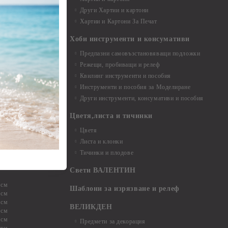
и аксесоари
Други Хартии и картони
Хартии и Картони За Печат
Хоби инструменти и консумативи
Предпазни самовъзстановяващи подложки
, материали и
Режещи, пробиващи и релеф
Квилинг инструменти и пособия
и, химикали,
Инструменти и пособия за Моделиране
ци
Други инструменти, консумативи и пособия
Цветя,листа и тичинки
стери, химикали
Цветя
Листа и клонки
Тичинки и плодове
ели и други
Свети ВАЛЕНТИН
 см
Шаблони за изрязване и релеф
 см
 см
ВЕЛИКДЕН
 см
 см
Предмети за декорация