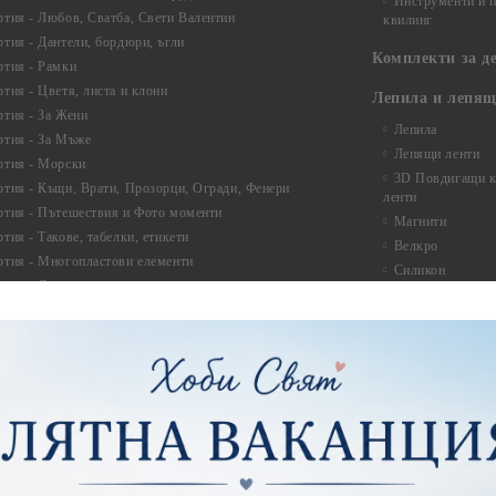
Инструменти и п
ртия - Любов, Сватба, Свети Валентин
квилинг
ртия - Дантели, бордюри, ъгли
Комплекти за д
ртия - Рамки
ртия - Цветя, листа и клони
Лепила и лепящ
ртия - За Жени
Лепила
ртия - За Мъже
Лепящи ленти
ртия - Морски
3D Повдигащи к
ртия - Къщи, Врати, Прозорци, Огради, Фенери
ленти
ртия - Пътешествия и Фото моменти
Магнити
тия - Такове, табелки, етикети
Велкро
ртия - Многопластови елементи
Силикон
ртия - Други
Фото ъгли
ртия - Готови композиции
Макраме
ртия - Микс елементи
ртия - Коледа и Зима
Макраме Основи 
Макраме Основи 
ирен картон
Макраме Основи 
рен картон - Декоративни рамки
Макраме - Друг
рен картон - Надписи на български
Опаковки
рен картон - Ъгли и орнаменти