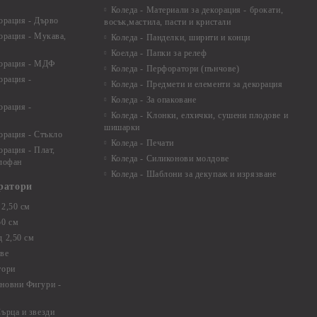
Коледа - Материали за декорация - брокати,
орация - Дърво
восък,мастила, пасти и кристали
орация - Мукава,
Коледа - Панделки, ширити и конци
Коелда - Папки за релеф
корация - МДФ
Коледа - Перфоратори (пънчове)
орация -
Коледа - Предмети и елементи за декорация
Коледа - За опаковане
орация -
Коледа - Kлонки, елхички, сушени плодове и
шишарки
орация - Стъкло
Коледа - Печати
орация - Плат,
Коледа - Силиконови молдове
елофан
Коледа - Шаблони за декупаж и изрязване
ратори
2,50 см
50 см
 2,50 см
ве
тори
новни Фигури -
ърца и звезди