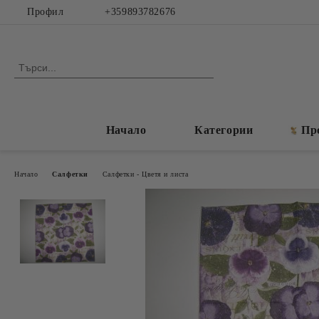
Профил
+359893782676
Начало
Категории
Пр
Начало
Салфетки
Салфетки - Цветя и листа