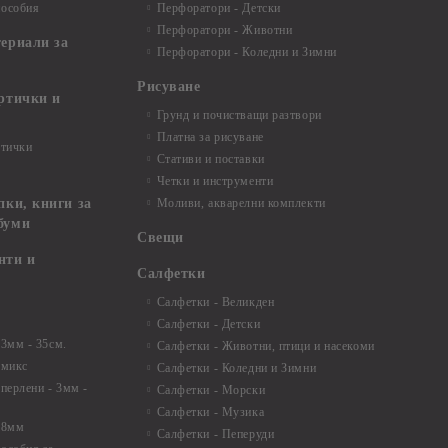
пособия
Перфоратори - Детски
Перфоратори - Животни
териали за
Перфоратори - Коледни и Зимни
Рисуване
артички и
Грунд и почистващи разтвори
Платна за рисуване
ртички
Стативи и поставки
Четки и инструменти
пки, книги за
Моливи, акварелни комплекти
буми
Свещи
нти и
Салфетки
Салфетки - Великден
Салфетки - Детски
 3мм - 35см.
Салфетки - Животни, птици и насекоми
 микс
Салфетки - Коледни и Зимни
 перлени - 3мм -
Салфетки - Морски
Салфетки - Музика
 8мм
Салфетки - Пеперуди