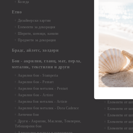
Елементи от би
Коледа
Елементи от би
Етно
Елементи от би
Дизайнерски хартии
Елементи от би
Елементи за декорация
Елементи от би
Ширити, шевици, канапи
Елементи от би
Предмети за декорация
Елементи от би
Елементи от би
Брадс, айлетс, холдери
съкровища и екс
Елементи от би
Бои - акрилни, гланц, мат, перла,
Елементи от би
металик, текстилни и други
Елементи от би
Акрилни бои - Stamperia
3D картички, ал
Акрилни бои - Pentart
Елементи от ш
Акрилни бои металик - Pentart
Акрилни бои - Artiste
Елементи от шп
Акрилна боя металик - Artiste
Елементи от шп
Акрилни бои металик - Dora Cadence
Елементи от шп
Антични бои
Елементи от шп
Други - Акрилни, Маслени, Темперни,
Елементи от шп
Тебеширени бои
Елементи от шп
Алкохолни мастила и оцветители