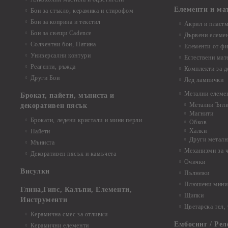
Елементи и ма
Бои за стъкло, керамика и стирофом
Бои за коприна и текстил
Акрил и пластм
Бои за свещи Cadence
Дървени елеме
Солвентни бои, Патина
Елементи от фи
Универсални контури
Естествени мат
Реагенти, ръжда
Комплекти за д
Други Бои
Лед лампички
Метални елеме
Брокат, пайети, мъниста и
Метални Ъгл
декоративен пясък
Магнити
Брокати, ледени кристали и мини перли
Обков
Халки
Пайети
Други металн
Мъниста
Механизми за 
Декоративен пясък и камъчета
Очички
Висулки
Пълнежи
Плюшени мини 
Глина,Гипс, Калъпи, Елементи,
Щипки
Инструменти
Цветарска тел,
Керамична смес за отливки
Ембосинг / Рел
Керамични елементи