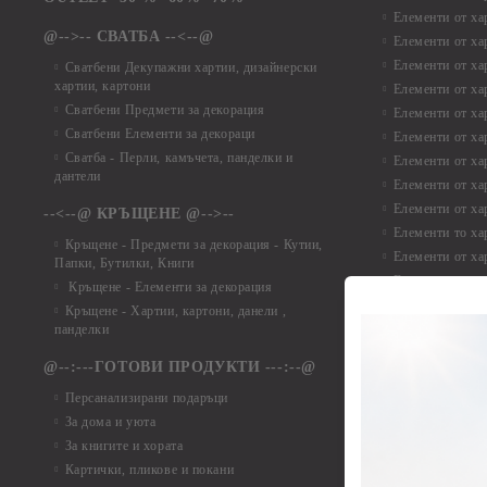
Елементи от ха
@-->-- СВАТБА --<--@
Елементи от ха
Елементи от ха
Сватбени Декупажни хартии, дизайнерски
хартии, картони
Елементи от ха
Сватбени Предмети за декорация
Елементи от ха
Сватбени Елементи за декораци
Елементи от ха
Сватба - Перли, камъчета, панделки и
Елементи от ха
дантели
Елементи от ха
Елементи от ха
--<--@ КРЪЩЕНЕ @-->--
Елементи то хар
Кръщене - Предмети за декорация - Кутии,
Елементи от ха
Папки, Бутилки, Книги
Елементи от ха
Кръщене - Елементи за декорация
Елементи от ха
Кръщене - Хартии, картони, данели ,
Елементи от ха
панделки
Елементи от ха
@--:---ГОТОВИ ПРОДУКТИ ---:--@
Елементи от б
Персанализирани подаръци
Елементи от би
За дома и уюта
Елементи от би
За книгите и хората
Елементи от би
Картички, пликове и покани