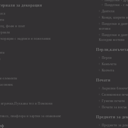
Панделки - др
Панделки - с н
териали за декорация
Дантели
аса
Конци, ширити и
нти
Панделки и дант
лц, фоам и плат
мотиви
ериали
Панделки и дант
екорации с надписи и пожелания
Коледни мотиви
Перли,камъчета
нти
Перли
и
Камъчета
Копчета
и елементи
Печати
часовник
Акрилни блокчет
Силиконови печ
Гумени печати
играчки,Пухкава тел и Помпони
Печати за восък
 тиксо, пиафлора и хартии за опаковане
Предмети за де
Предмети за дек
еф