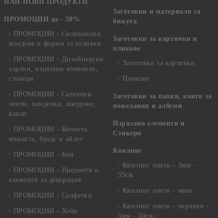
НАЙ-НОВИ ПРОДУКТИ
Заготовки и материали за
ПРОМОЦИИ до - 50%
бижута
ПРОМОЦИИ - Силиконови
Заготовки за картички и
молдове и форми за отливки
пликове
ПРОМОЦИИ - Дизайнерски
Заготовки за картички
хартии, изрязани елементи,
стикери
Пликове
ПРОМОЦИИ - Сатенени
Заготовки за папки, книги за
ленти, панделки, шнурове,
пожелания и албуми
канап
Изрязани елементи и
ПРОМОЦИИ - Копчета,
Стикери
мъниста, брадс и айлет
Квилинг
ПРОМОЦИИ - Бои
Квилинг ленти - 3мм -
ПРОМОЦИИ - Предмети и
35см.
елементи за декорация
Квилинг ленти - микс
ПРОМОЦИИ - Салфетки
Квилинг ленти - перлени -
ПРОМОЦИИ - Хоби
3мм - 30см.