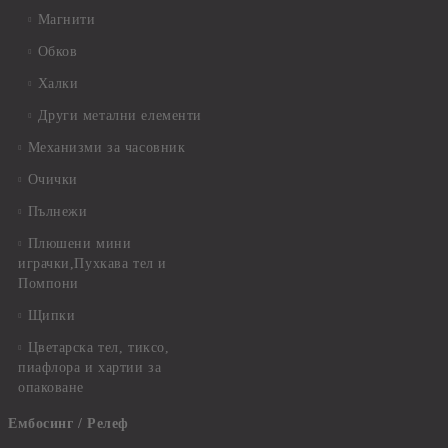
Магнити
Обков
Халки
Други метални елементи
Механизми за часовник
Очички
Пълнежи
Плюшени мини
играчки,Пухкава тел и
Помпони
Щипки
Цветарска тел, тиксо,
пиафлора и хартии за
опаковане
Ембосинг / Релеф