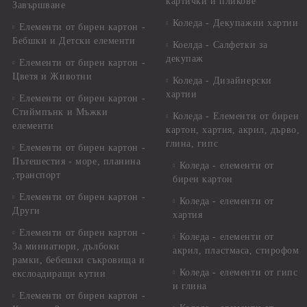
картички и пликове
Завършване
Коледа - Декупажни хартии
Елементи от бирен картон -
Бебшки и Детски елементи
Коелда - Салфетки за
декупаж
Елементи от бирен картон -
Цветя и Животни
Коледа - Дизайнерски
хартии
Елементи от бирен картон -
Стиймпънк и Мъжки
Коледа - Eлементи от бирен
елементи
картон, хартия, акрил, дърво,
глина, гипс
Елементи от бирен картон -
Пътешестия - море, планина
Коледа - елементи от
,транспорт
бирен картон
Елементи от бирен картон -
Коледа - елементи от
Други
хартия
Елементи от бирен картон -
Коледа - елементи от
За миниатюри, дълбоки
акрил, пластмаса, стирофом
рамки, бебешки съкровища и
Коледа - елементи от гипс
екслоадиращи кутии
и глина
Елементи от бирен картон -