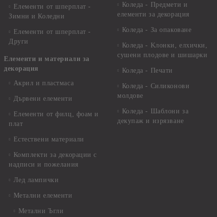
Коледа - Предмети и
Елементи от шперплат -
елементи за декорация
Зимни и Коледни
Коледа - За опаковане
Елементи от шперплат -
Други
Коледа - Kлонки, елхички,
сушени плодове и шишарки
Елементи и материали за
декорация
Коледа - Печати
Акрил и пластмаса
Коледа - Силиконови
молдове
Дървени елементи
Коледа - Шаблони за
Елементи от филц, фоам и
декупаж и изрязване
плат
Естествени материали
Комплекти за декорации с
надписи и пожелания
Лед лампички
Метални елементи
Метални Ъгли