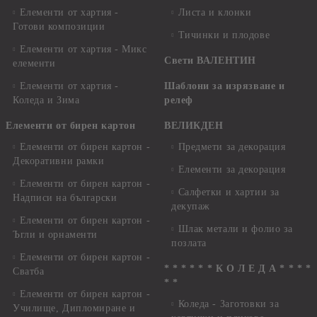
Елементи от хартия -
Листа и клонки
Готови композиции
Тичинки и плодове
Елементи от хартия - Микс
Свети ВАЛЕНТИН
елементи
Елементи от хартия -
Шаблони за изрязване и
Коледа и Зима
релеф
Елементи от бирен картон
ВЕЛИКДЕН
Елементи от бирен картон -
Предмети за декорация
Декоративни рамки
Елементи за декорация
Елементи от бирен картон -
Салфетки и хартии за
Надписи на български
декупаж
Елементи от бирен картон -
Шлак метали и фолио за
Ъгли и орнаменти
позлата
Елементи от бирен картон -
* * * * * * К О Л Е Д А * * * *
Сватба
* *
Елементи от бирен картон -
Коледа - Заготовки за
Училище, Дипломиране и