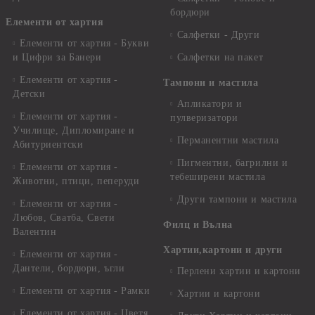
бордюри
Елементи от хартия
Салфетки - Други
Елементи от хартия - Букви
и Цифри за Банери
Салфетки на пакет
Елементи от хартия -
Тампони и мастила
Детски
Апликатори и
Елементи от хартия -
пулверизатори
Училище, Дипломиране и
Перманентни мастила
Абитуриентски
Пигментни, багрилни и
Елементи от хартия -
тебеширени мастила
Животни, птици, пеперуди
Други тампони и мастила
Елементи от хартия -
Любов, Сватба, Свети
Филц и Вълна
Валентин
Хартии,картони и други
Елементи от хартия -
Дантели, бордюри, ъгли
Перлени хартии и картони
Елементи от хартия - Рамки
Хартии и картони
Елементи от хартия - Цветя,