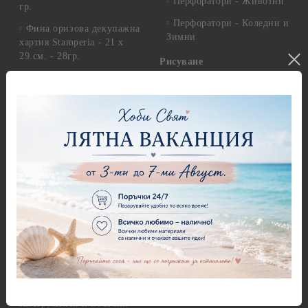
Перфоратори - Животни
гр.
Перфоратори - Коледни и
Фина оризова декупажна
Зимни
хартия Stamperia - 21 х
29.см. - 28гр.
Рисуване
Декупажна хартия - Други
Грунд и почистващи
разтвори
Антични пасти
Платна за рисуване
Вакс пасти
Стативи и поставки
Грунд, Основи, Релефни
пасти
Четки и инструменти
Варак, Шлак метал, Фолио,
Моливи, акварелни
Пантна
комплекти
Лакове и защитни покрития
Свещи
Лепила
Салфетки
Краклета и медиуми
Салфетки - Великден
Шаблони
Салфетки - Детски
Инструменти и пособия