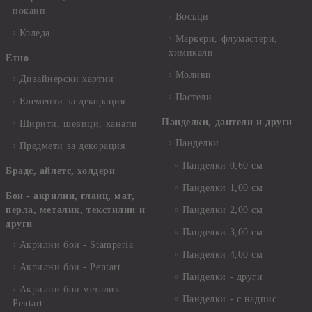
покани
Восъци
Коледа
Маркери, флумастери,
химикали
Етно
Моливи
Дизайнерски хартии
Пастели
Елементи за декорация
Панделки, дантели и други
Ширити, шевици, канапи
Панделки
Предмети за декорация
Панделки 0,60 см
Брадс, айлетс, холдери
Панделки 1,00 см
Бои - акрилни, гланц, мат,
перла, металик, текстилни и
Панделки 2,00 см
други
Панделки 3,00 см
Акрилни бои - Stamperia
Панделки 4,00 см
Акрилни бои - Pentart
Панделки - други
Акрилни бои металик -
Панделки - с надпис
Pentart