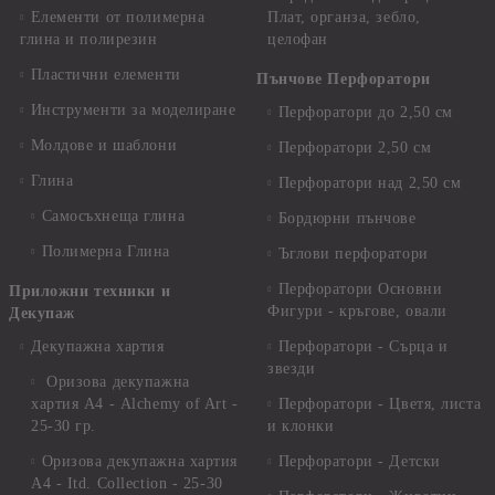
Елементи от полимерна
Плат, органза, зебло,
глина и полирезин
целофан
Пластични елементи
Пънчове Перфоратори
Инструменти за моделиране
Перфоратори до 2,50 см
Молдове и шаблони
Перфоратори 2,50 см
Глина
Перфоратори над 2,50 см
Самосъхнеща глина
Бордюрни пънчове
Полимерна Глина
Ъглови перфоратори
Перфоратори Основни
Приложни техники и
Фигури - кръгове, овали
Декупаж
Декупажна хартия
Перфоратори - Сърца и
звезди
Оризова декупажна
хартия А4 - Alchemy of Art -
Перфоратори - Цветя, листа
25-30 гр.
и клонки
Оризова декупажна хартия
Перфоратори - Детски
А4 - Itd. Collection - 25-30