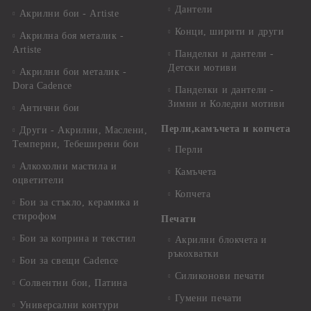
Дантели
Акрилни бои - Artiste
Конци, ширити и други
Акрилна боя металик -
Artiste
Панделки и дантели -
Детски мотиви
Акрилни бои металик -
Dora Cadence
Панделки и дантели -
Зимни и Коледни мотиви
Антични бои
Перли,камъчета и копчета
Други - Акрилни, Маслени,
Темперни, Тебеширени бои
Перли
Алкохолни мастила и
Камъчета
оцветители
Копчета
Бои за стъкло, керамика и
стирофом
Печати
Бои за коприна и текстил
Акрилни блокчета и
ръкохватки
Бои за свещи Cadence
Силиконови печати
Солвентни бои, Патина
Гумени печати
Универсални контури