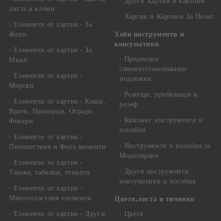
Други Хартии и картони
листа и клони
Хартии и Картони За Печат
Елементи от хартия - За
Жени
Хоби инструменти и
консумативи
Елементи от хартия - За
Предпазни
Мъже
самовъзстановяващи
Елементи от хартия -
подложки
Морски
Режещи, пробиващи и
Елементи от хартия - Къщи,
релеф
Врати, Прозорци, Огради,
Квилинг инструменти и
Фенери
пособия
Елементи от хартия -
Инструменти и пособия за
Пътешествия и Фото моменти
Моделиране
Елементи то хартия -
Други инструменти,
Такове, табелки, етикети
консумативи и пособия
Елементи от хартия -
Многопластови елементи
Цветя,листа и тичинки
Елементи от хартия - Други
Цветя