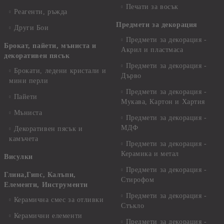
Печати за восък
Реагенти, ръжда
Предмети за декорация
Други Бои
Предмети за декорация -
Брокат, пайети, мъниста и
Акрил и пластмаса
декоративен пясък
Предмети за декорация -
Брокати, ледени кристали и
Дърво
мини перли
Предмети за декорация -
Пайети
Мукава, Картон и Хартия
Мъниста
Предмети за декорация -
МДФ
Декоративен пясък и
камъчета
Предмети за декорация -
Керамика и метал
Висулки
Предмети за декорация -
Глина,Гипс, Калъпи,
Стирофом
Елементи, Инструменти
Предмети за декорация -
Керамична смес за отливки
Стъкло
Керамични елементи
Предмети за декорация -