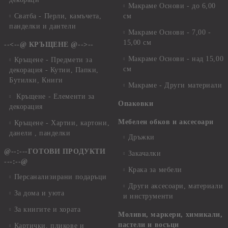
Макраме Основи - до 6,00
Сватба - Перли, камъчета,
см
панделки и дантели
Макраме Основи - 7,00 -
15,00 см
--<--@ КРЪЩЕНЕ @-->--
Макраме Основи - над 15,00
Кръщене - Предмети за
см
декорация - Кутии, Папки,
Бутилки, Книги
Макраме - Други материали
Кръщене - Елементи за
Опаковки
декорация
Мебелен обков и аксесоари
Кръщене - Хартии, картони,
данели , панделки
Дръжки
@--:---ГОТОВИ ПРОДУКТИ
Закачалки
---:--@
Крака за мебели
Персанализирани подаръци
Други аксесоари, материали
За дома и уюта
и инструменти
За книгите и хората
Моливи, маркери, химикали,
пастели и восъци
Картички, пликове и