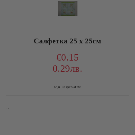
Салфетка 25 х 25см
€0.15
0.29лв.
Код:
Салфетка1784
..
Добави в желани