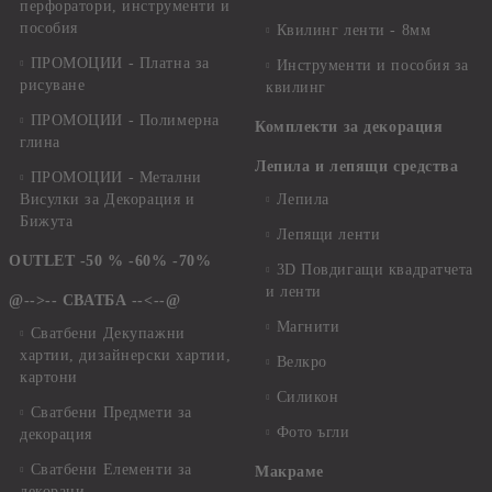
перфоратори, инструменти и
пособия
Квилинг ленти - 8мм
ПРОМОЦИИ - Платна за
Инструменти и пособия за
рисуване
квилинг
ПРОМОЦИИ - Полимерна
Комплекти за декорация
глина
Лепила и лепящи средства
ПРОМОЦИИ - Метални
Висулки за Декорация и
Лепила
Бижута
Лепящи ленти
OUTLET -50 % -60% -70%
3D Повдигащи квадратчета
и ленти
@-->-- СВАТБА --<--@
Магнити
Сватбени Декупажни
хартии, дизайнерски хартии,
Велкро
картони
Силикон
Сватбени Предмети за
Фото ъгли
декорация
Сватбени Елементи за
Макраме
декораци