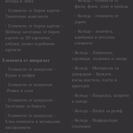
Коледа - елементи от
Коледа и Зима
филц, фоам, плат и прежда
Елементи от бирен картон -
Коледа - елементи от
Тематични комплекти
дърво
Елементи от бирен картон -
Коледа - звънчета,
Шейкър заготовки от бирен
камбанки и метални
картон за 3D картички,
елементи
албуми, ръчно израбоени
проекти
Коледа - Лампички,
гирлянди, пълнежи и свещи
Елементи от шперплат
Коледа - Материали за
Елементи от шперплат -
декорация - брокати,
Букви и цифри
восък,мастила, пасти и
Елементи от шперплат
кристали
-Рамки и ъгли
Коледа - Панделки, ширити
Елементи от шперплат -
и конци
Заготовки за бижута
Коелда - Папки за релеф
Елементи от шперплат -
Коледа - Перфоратори
Етно елементи и музикални
(пънчове)
инструменти