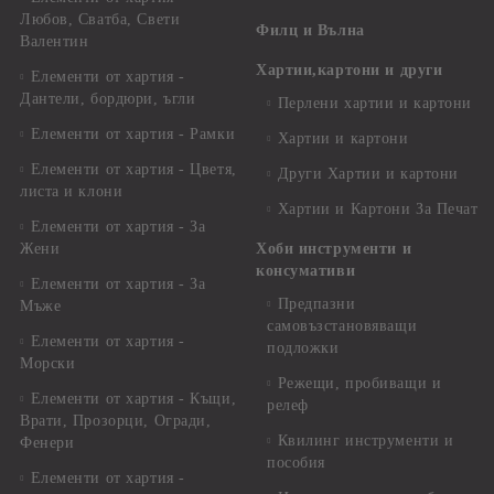
Любов, Сватба, Свети
Филц и Вълна
Валентин
Хартии,картони и други
Елементи от хартия -
Дантели, бордюри, ъгли
Перлени хартии и картони
Елементи от хартия - Рамки
Хартии и картони
Елементи от хартия - Цветя,
Други Хартии и картони
листа и клони
Хартии и Картони За Печат
Елементи от хартия - За
Жени
Хоби инструменти и
консумативи
Елементи от хартия - За
Предпазни
Мъже
самовъзстановяващи
Елементи от хартия -
подложки
Морски
Режещи, пробиващи и
Елементи от хартия - Къщи,
релеф
Врати, Прозорци, Огради,
Квилинг инструменти и
Фенери
пособия
Елементи от хартия -