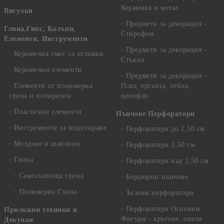
Керамика и метал
Висулки
Предмети за декорация -
Глина,Гипс, Калъпи,
Стирофом
Елементи, Инструменти
Предмети за декорация -
Керамична смес за отливки
Стъкло
Керамични елементи
Предмети за декорация -
Елементи от полимерна
Плат, органза, зебло,
глина и полирезин
целофан
Пластични елементи
Пънчове Перфоратори
Инструменти за моделиране
Перфоратори до 2,50 см
Молдове и шаблони
Перфоратори 2,50 см
Глина
Перфоратори над 2,50 см
Самосъхнеща глина
Бордюрни пънчове
Полимерна Глина
Ъглови перфоратори
Перфоратори Основни
Приложни техники и
Фигури - кръгове, овали
Декупаж