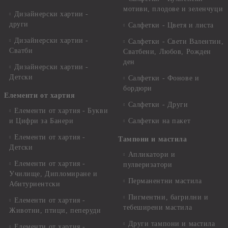
мотиви, плодове и зеленчуци
Дизайнерски хартии -
други
Салфетки - Цветя и листа
Дизайнерски хартии -
Салфетки - Свети Валентин,
Сватби
Сватбени, Любов, Рожден
ден
Дизайнерски хартии -
Детски
Салфетки - Фонове и
бордюри
Елементи от хартия
Салфетки - Други
Елементи от хартия - Букви
и Цифри за Банери
Салфетки на пакет
Елементи от хартия -
Тампони и мастила
Детски
Апликатори и
Елементи от хартия -
пулверизатори
Училище, Дипломиране и
Перманентни мастила
Абитуриентски
Пигментни, багрилни и
Елементи от хартия -
тебеширени мастила
Животни, птици, пеперуди
Други тампони и мастила
Елементи от хартия -