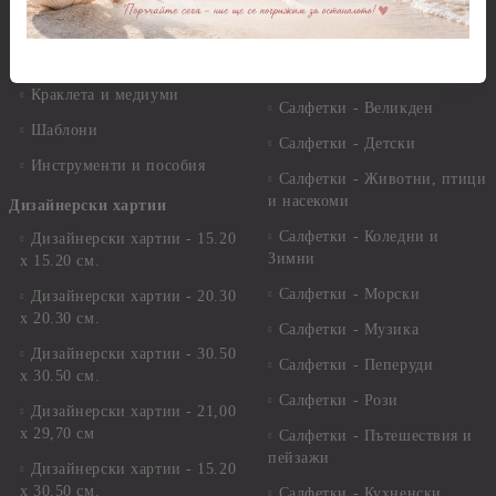
Лакове и защитни покрития
Свещи
Лепила
Салфетки
Краклета и медиуми
Салфетки - Великден
Шаблони
Салфетки - Детски
Инструменти и пособия
Салфетки - Животни, птици
и насекоми
Дизайнерски хартии
Салфетки - Коледни и
Дизайнерски хартии - 15.20
Зимни
х 15.20 см.
Салфетки - Морски
Дизайнерски хартии - 20.30
х 20.30 см.
Салфетки - Музика
Дизайнерски хартии - 30.50
Салфетки - Пеперуди
х 30.50 см.
Салфетки - Рози
Дизайнерски хартии - 21,00
х 29,70 см
Салфетки - Пътешествия и
пейзажи
Дизайнерски хартии - 15.20
x 30.50 см.
Салфетки - Кухненски