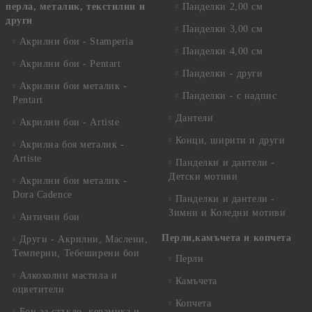
перла, металик, текстилни и
Панделки 2,00 см
други
Панделки 3,00 см
Акрилни бои - Stamperia
Панделки 4,00 см
Акрилни бои - Pentart
Панделки - други
Акрилни бои металик -
Панделки - с надпис
Pentart
Дантели
Акрилни бои - Artiste
Конци, ширити и други
Акрилна боя металик -
Artiste
Панделки и дантели -
Детски мотиви
Акрилни бои металик -
Dora Cadence
Панделки и дантели -
Зимни и Коледни мотиви
Антични бои
Перли,камъчета и копчета
Други - Акрилни, Маслени,
Темперни, Тебеширени бои
Перли
Алкохолни мастила и
Камъчета
оцветители
Копчета
Бои за стъкло, керамика и