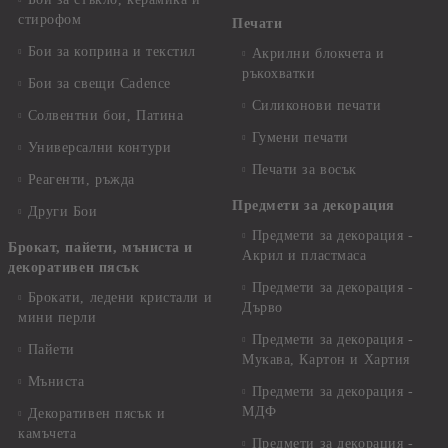
стирофом
Печати
Бои за коприна и текстил
Акрилни блокчета и
ръкохватки
Бои за свещи Cadence
Силиконови печати
Солвентни бои, Патина
Гумени печати
Универсални контури
Печати за восък
Реагенти, ръжда
Предмети за декорация
Други Бои
Предмети за декорация -
Брокат, пайети, мъниста и
Акрил и пластмаса
декоративен пясък
Предмети за декорация -
Брокати, ледени кристали и
Дърво
мини перли
Предмети за декорация -
Пайети
Мукава, Картон и Хартия
Мъниста
Предмети за декорация -
МДФ
Декоративен пясък и
камъчета
Предмети за декорация -