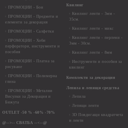
Квилинг
ПРОМОЦИИ - Бои
Квилинг ленти - 3мм -
ПРОМОЦИИ - Предмети и
35см.
елементи за декорация
Квилинг ленти - микс
ПРОМОЦИИ - Салфетки
Квилинг ленти - перлени -
ПРОМОЦИИ - Хоби
3мм - 30см.
перфоратори, инструменти и
пособия
Квилинг ленти - 8мм
ПРОМОЦИИ - Платна за
Инструменти и пособия за
рисуване
квилинг
ПРОМОЦИИ - Полимерна
Комплекти за декорация
глина
Лепила и лепящи средства
ПРОМОЦИИ - Метални
Висулки за Декорация и
Лепила
Бижута
Лепящи ленти
OUTLET -50 % -60% -70%
3D Повдигащи квадратчета
и ленти
@-->-- СВАТБА --<--@