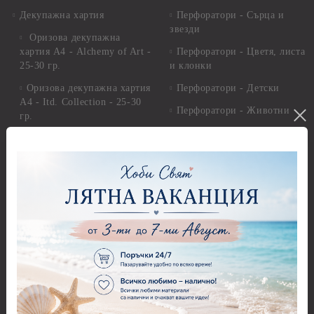
Декупажна хартия
Перфоратори - Сърца и
звезди
Оризова декупажна
хартия А4 - Alchemy of Art -
Перфоратори - Цветя, листа
25-30 гр.
и клонки
Оризова декупажна хартия
Перфоратори - Детски
А4 - Itd. Collection - 25-30
Перфоратори - Животни
гр.
Перфоратори - Коледни и
Фина оризова декупажна
Зимни
хартия Stamperia - 21 х
29.см. - 28гр.
Рисуване
Декупажна хартия - Други
Грунд и почистващи
разтвори
Антични пасти
Платна за рисуване
Вакс пасти
Стативи и поставки
Грунд, Основи, Релефни
пасти
Четки и инструменти
Варак, Шлак метал, Фолио,
Моливи, акварелни
Пантна
комплекти