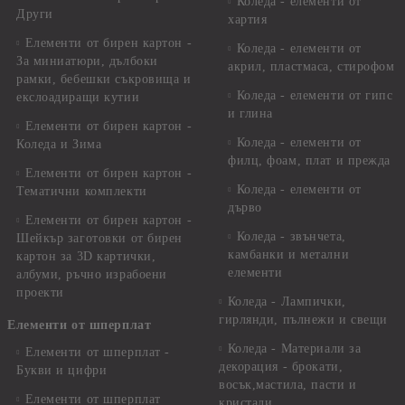
Коледа - елементи от
Други
хартия
Елементи от бирен картон -
Коледа - елементи от
За миниатюри, дълбоки
акрил, пластмаса, стирофом
рамки, бебешки съкровища и
Коледа - елементи от гипс
екслоадиращи кутии
и глина
Елементи от бирен картон -
Коледа - елементи от
Коледа и Зима
филц, фоам, плат и прежда
Елементи от бирен картон -
Коледа - елементи от
Тематични комплекти
дърво
Елементи от бирен картон -
Коледа - звънчета,
Шейкър заготовки от бирен
камбанки и метални
картон за 3D картички,
елементи
албуми, ръчно израбоени
проекти
Коледа - Лампички,
гирлянди, пълнежи и свещи
Елементи от шперплат
Коледа - Материали за
Елементи от шперплат -
декорация - брокати,
Букви и цифри
восък,мастила, пасти и
Елементи от шперплат
кристали