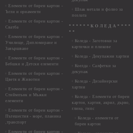
Елементи от бирен картон -
Шлак метали и фолио за
Ъгли и орнаменти
позлата
Елементи от бирен картон -
* * * * * * К О Л Е Д А * * * *
Сватба
* *
Елементи от бирен картон -
Коледа - Заготовки за
Училище, Дипломиране и
картички и пликове
Завършване
Коледа - Декупажни хартии
Елементи от бирен картон -
Бебшки и Детски елементи
Коелда - Салфетки за
декупаж
Елементи от бирен картон -
Цветя и Животни
Коледа - Дизайнерски
хартии
Елементи от бирен картон -
Стиймпънк и Мъжки
Коледа - Eлементи от бирен
елементи
картон, хартия, акрил, дърво,
глина, гипс
Елементи от бирен картон -
Пътешестия - море, планина
Коледа - елементи от
,транспорт
бирен картон
Елементи от бирен картон -