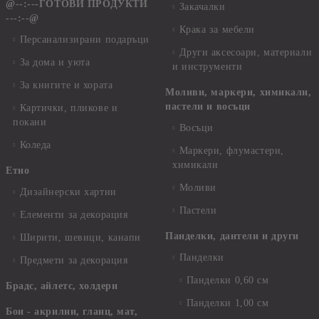
@--:---ГОТОВИ ПРОДУКТИ
Закачалки
---:--@
Крака за мебели
Персанализирани подаръци
Други аксесоари, материали
За дома и уюта
и инструменти
За книгите и хората
Моливи, маркери, химикали,
пастели и восъци
Картички, пликове и
покани
Восъци
Коледа
Маркери, флумастери,
химикали
Етно
Моливи
Дизайнерски хартии
Пастели
Елементи за декорация
Панделки, дантели и други
Ширити, шевици, канапи
Панделки
Предмети за декорация
Панделки 0,60 см
Брадс, айлетс, холдери
Панделки 1,00 см
Бои - акрилни, гланц, мат,