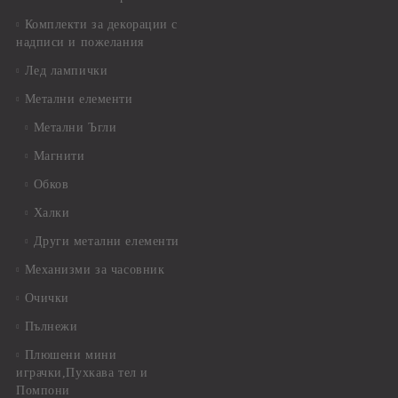
Комплекти за декорации с
надписи и пожелания
Лед лампички
Метални елементи
Метални Ъгли
Магнити
Обков
Халки
Други метални елементи
Механизми за часовник
Очички
Пълнежи
Плюшени мини
играчки,Пухкава тел и
Помпони