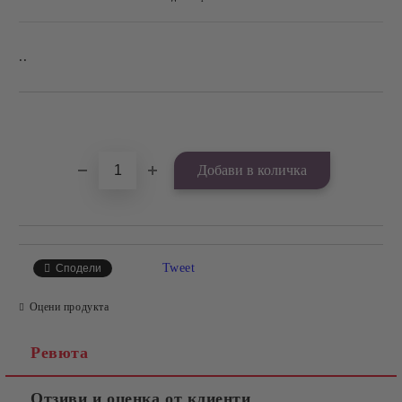
..
Добави в желани
Tweet
Сподели
Оцени продукта
Ревюта
Отзиви и оценка от клиенти