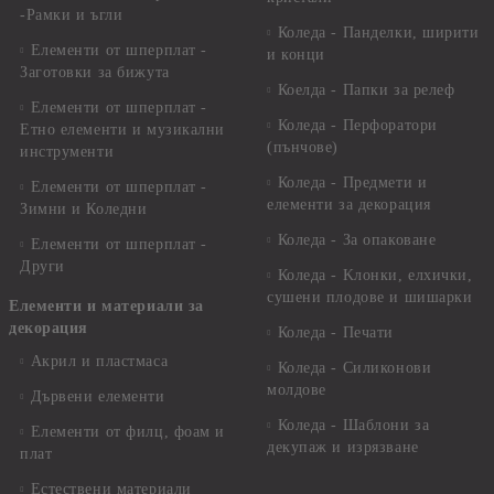
-Рамки и ъгли
Коледа - Панделки, ширити
Елементи от шперплат -
и конци
Заготовки за бижута
Коелда - Папки за релеф
Елементи от шперплат -
Коледа - Перфоратори
Етно елементи и музикални
(пънчове)
инструменти
Коледа - Предмети и
Елементи от шперплат -
елементи за декорация
Зимни и Коледни
Коледа - За опаковане
Елементи от шперплат -
Други
Коледа - Kлонки, елхички,
сушени плодове и шишарки
Елементи и материали за
декорация
Коледа - Печати
Акрил и пластмаса
Коледа - Силиконови
молдове
Дървени елементи
Коледа - Шаблони за
Елементи от филц, фоам и
декупаж и изрязване
плат
Естествени материали