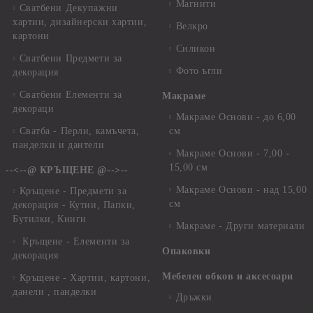
Магнити
Сватбени Декупажни
хартии, дизайнерски хартии,
Велкро
картони
Силикон
Сватбени Предмети за
Фото ъгли
декорация
Сватбени Елементи за
Макраме
декораци
Макраме Основи - до 6,00
Сватба - Перли, камъчета,
см
панделки и дантели
Макраме Основи - 7,00 -
15,00 см
--<--@ КРЪЩЕНЕ @-->--
Макраме Основи - над 15,00
Кръщене - Предмети за
см
декорация - Кутии, Папки,
Бутилки, Книги
Макраме - Други материали
Кръщене - Елементи за
Опаковки
декорация
Мебелен обков и аксесоари
Кръщене - Хартии, картони,
данели , панделки
Дръжки