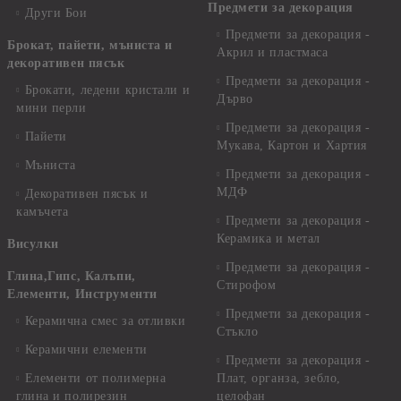
Предмети за декорация
Други Бои
Предмети за декорация -
Брокат, пайети, мъниста и
Акрил и пластмаса
декоративен пясък
Предмети за декорация -
Брокати, ледени кристали и
Дърво
мини перли
Предмети за декорация -
Пайети
Мукава, Картон и Хартия
Мъниста
Предмети за декорация -
МДФ
Декоративен пясък и
камъчета
Предмети за декорация -
Керамика и метал
Висулки
Предмети за декорация -
Глина,Гипс, Калъпи,
Стирофом
Елементи, Инструменти
Предмети за декорация -
Керамична смес за отливки
Стъкло
Керамични елементи
Предмети за декорация -
Елементи от полимерна
Плат, органза, зебло,
глина и полирезин
целофан