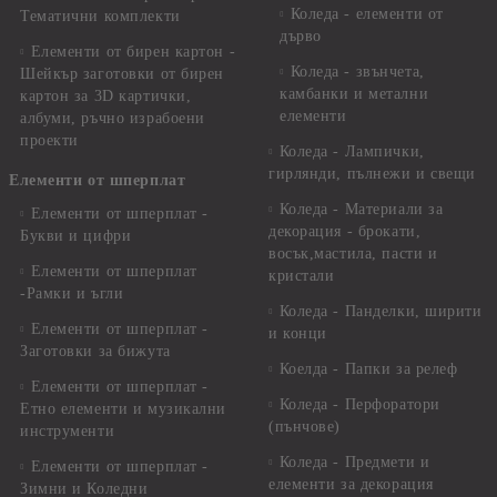
Коледа - елементи от
Тематични комплекти
дърво
Елементи от бирен картон -
Коледа - звънчета,
Шейкър заготовки от бирен
камбанки и метални
картон за 3D картички,
елементи
албуми, ръчно израбоени
проекти
Коледа - Лампички,
гирлянди, пълнежи и свещи
Елементи от шперплат
Коледа - Материали за
Елементи от шперплат -
декорация - брокати,
Букви и цифри
восък,мастила, пасти и
Елементи от шперплат
кристали
-Рамки и ъгли
Коледа - Панделки, ширити
Елементи от шперплат -
и конци
Заготовки за бижута
Коелда - Папки за релеф
Елементи от шперплат -
Коледа - Перфоратори
Етно елементи и музикални
(пънчове)
инструменти
Коледа - Предмети и
Елементи от шперплат -
елементи за декорация
Зимни и Коледни