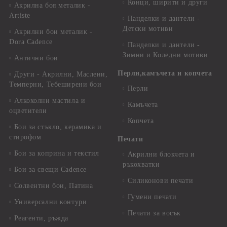
Конци, ширити и други
Акрилна боя металик -
Artiste
Панделки и дантели -
Детски мотиви
Акрилни бои металик -
Dora Cadence
Панделки и дантели -
Зимни и Коледни мотиви
Антични бои
Перли,камъчета и копчета
Други - Акрилни, Маслени,
Темперни, Тебеширени бои
Перли
Алкохолни мастила и
Камъчета
оцветители
Копчета
Бои за стъкло, керамика и
стирофом
Печати
Бои за коприна и текстил
Акрилни блокчета и
ръкохватки
Бои за свещи Cadence
Силиконови печати
Солвентни бои, Патина
Гумени печати
Универсални контури
Печати за восък
Реагенти, ръжда