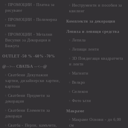
ПРОМОЦИИ - Платна за
Инструменти и пособия за
рисуване
квилинг
ПРОМОЦИИ - Полимерна
Комплекти за декорация
глина
Лепила и лепящи средства
ПРОМОЦИИ - Метални
Висулки за Декорация и
Лепила
Бижута
Лепящи ленти
OUTLET -50 % -60% -70%
3D Повдигащи квадратчета
и ленти
@-->-- СВАТБА --<--@
Магнити
Сватбени Декупажни
хартии, дизайнерски хартии,
Велкро
картони
Силикон
Сватбени Предмети за
Фото ъгли
декорация
Сватбени Елементи за
Макраме
декораци
Макраме Основи - до 6,00
Сватба - Перли, камъчета,
см