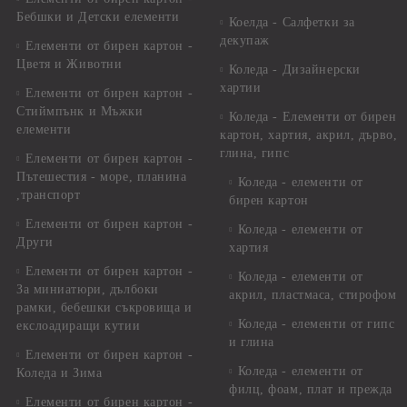
Бебшки и Детски елементи
Коелда - Салфетки за
декупаж
Елементи от бирен картон -
Цветя и Животни
Коледа - Дизайнерски
хартии
Елементи от бирен картон -
Стиймпънк и Мъжки
Коледа - Eлементи от бирен
елементи
картон, хартия, акрил, дърво,
глина, гипс
Елементи от бирен картон -
Пътешестия - море, планина
Коледа - елементи от
,транспорт
бирен картон
Елементи от бирен картон -
Коледа - елементи от
Други
хартия
Елементи от бирен картон -
Коледа - елементи от
За миниатюри, дълбоки
акрил, пластмаса, стирофом
рамки, бебешки съкровища и
Коледа - елементи от гипс
екслоадиращи кутии
и глина
Елементи от бирен картон -
Коледа - елементи от
Коледа и Зима
филц, фоам, плат и прежда
Елементи от бирен картон -