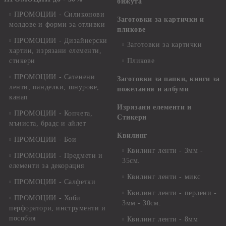
бижута
ПРОМОЦИИ - Силиконови
Заготовки за картички и
молдове и форми за отливки
пликове
ПРОМОЦИИ - Дизайнерски
Заготовки за картички
хартии, изрязани елементи,
стикери
Пликове
ПРОМОЦИИ - Сатенени
Заготовки за папки, книги за
ленти, панделки, шнурове,
пожелания и албуми
канап
Изрязани елементи и
ПРОМОЦИИ - Копчета,
Стикери
мъниста, брадс и айлет
Квилинг
ПРОМОЦИИ - Бои
Квилинг ленти - 3мм -
ПРОМОЦИИ - Предмети и
35см.
елементи за декорация
Квилинг ленти - микс
ПРОМОЦИИ - Салфетки
Квилинг ленти - перлени -
ПРОМОЦИИ - Хоби
3мм - 30см.
перфоратори, инструменти и
пособия
Квилинг ленти - 8мм