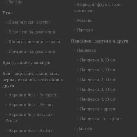
Коледа
Маркери, флумастери,
химикали
Етно
Моливи
Дизайнерски хартии
Пастели
Елементи за декорация
Панделки, дантели и други
Ширити, шевици, канапи
Панделки
Предмети за декорация
Панделки 0,60 см
Брадс, айлетс, холдери
Панделки 1,00 см
Бои - акрилни, гланц, мат,
перла, металик, текстилни и
Панделки 2,00 см
други
Панделки 3,00 см
Акрилни бои - Stamperia
Панделки 4,00 см
Акрилни бои - Pentart
Панделки - други
Акрилни бои металик -
Панделки - с надпис
Pentart
Дантели
Акрилни бои - Artiste