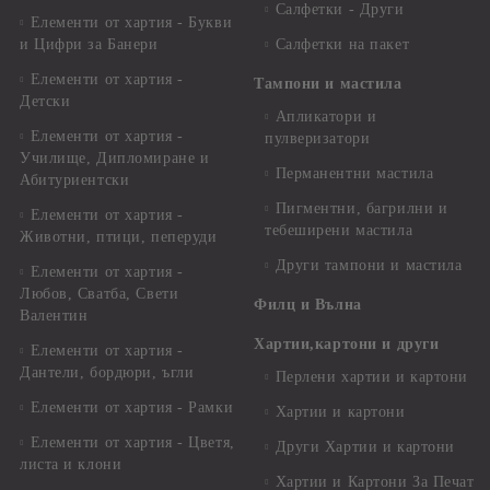
Салфетки - Други
Елементи от хартия - Букви
и Цифри за Банери
Салфетки на пакет
Елементи от хартия -
Тампони и мастила
Детски
Апликатори и
Елементи от хартия -
пулверизатори
Училище, Дипломиране и
Перманентни мастила
Абитуриентски
Пигментни, багрилни и
Елементи от хартия -
тебеширени мастила
Животни, птици, пеперуди
Други тампони и мастила
Елементи от хартия -
Любов, Сватба, Свети
Филц и Вълна
Валентин
Хартии,картони и други
Елементи от хартия -
Дантели, бордюри, ъгли
Перлени хартии и картони
Елементи от хартия - Рамки
Хартии и картони
Елементи от хартия - Цветя,
Други Хартии и картони
листа и клони
Хартии и Картони За Печат