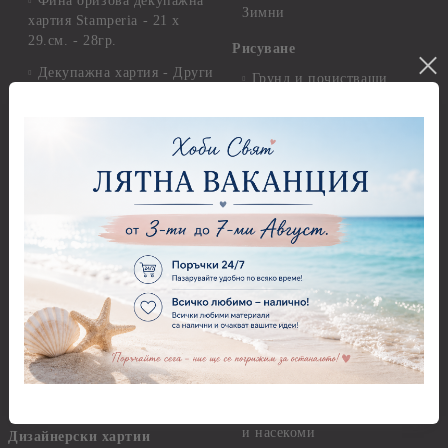
Фина оризова декупажна
Зимни
хартия Stamperia - 21 х
29.см. - 28гр.
Рисуване
Декупажна хартия - Други
Грунд и почистващи
разтвори
Антични пасти
Платна за рисуване
Вакс пасти
Стативи и поставки
Грунд, Основи, Релефни
пасти
Четки и инструменти
Варак, Шлак метал, Фолио,
Моливи, акварелни
Пантна
комплекти
Лакове и защитни покрития
Свещи
Лепила
Салфетки
Краклета и медиуми
Салфетки - Великден
Шаблони
Салфетки - Детски
Инструменти и пособия
Салфетки - Животни, птици
и насекоми
Дизайнерски хартии