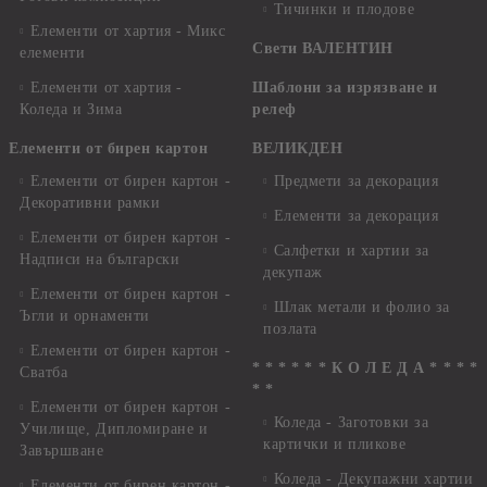
Тичинки и плодове
Елементи от хартия - Микс
Свети ВАЛЕНТИН
елементи
Елементи от хартия -
Шаблони за изрязване и
Коледа и Зима
релеф
Елементи от бирен картон
ВЕЛИКДЕН
Елементи от бирен картон -
Предмети за декорация
Декоративни рамки
Елементи за декорация
Елементи от бирен картон -
Салфетки и хартии за
Надписи на български
декупаж
Елементи от бирен картон -
Шлак метали и фолио за
Ъгли и орнаменти
позлата
Елементи от бирен картон -
* * * * * * К О Л Е Д А * * * *
Сватба
* *
Елементи от бирен картон -
Коледа - Заготовки за
Училище, Дипломиране и
картички и пликове
Завършване
Коледа - Декупажни хартии
Елементи от бирен картон -