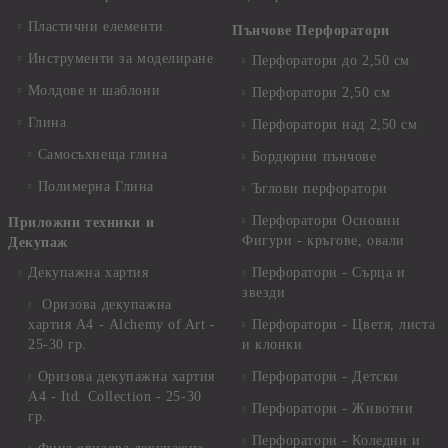
Пластични елементи
Пънчове Перфоратори
Инструменти за моделиране
Перфоратори до 2,50 см
Молдове и шаблони
Перфоратори 2,50 см
Глина
Перфоратори над 2,50 см
Самосъхнеща глина
Бордюрни пънчове
Полимерна Глина
Ъглови перфоратори
Перфоратори Основни
Приложни техники и
Фигури - кръгове, овали
Декупаж
Декупажна хартия
Перфоратори - Сърца и
звезди
Оризова декупажна
хартия А4 - Alchemy of Art -
Перфоратори - Цветя, листа
25-30 гр.
и клонки
Оризова декупажна хартия
Перфоратори - Детски
А4 - Itd. Collection - 25-30
Перфоратори - Животни
гр.
Перфоратори - Коледни и