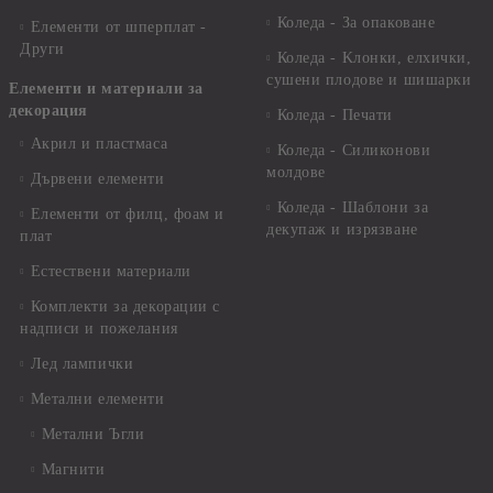
Коледа - За опаковане
Елементи от шперплат -
Други
Коледа - Kлонки, елхички,
сушени плодове и шишарки
Елементи и материали за
декорация
Коледа - Печати
Акрил и пластмаса
Коледа - Силиконови
молдове
Дървени елементи
Коледа - Шаблони за
Елементи от филц, фоам и
декупаж и изрязване
плат
Естествени материали
Комплекти за декорации с
надписи и пожелания
Лед лампички
Метални елементи
Метални Ъгли
Магнити