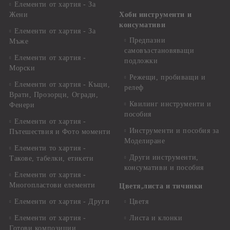
Елементи от хартия - За
Жени
Хоби инструменти и
консумативи
Елементи от хартия - За
Предпазни
Мъже
самовъзстановяващи
Елементи от хартия -
подложки
Морски
Режещи, пробиващи и
Елементи от хартия - Къщи,
релеф
Врати, Прозорци, Огради,
Квилинг инструменти и
Фенери
пособия
Елементи от хартия -
Инструменти и пособия за
Пътешествия и Фото моменти
Моделиране
Елементи то хартия -
Други инструменти,
Такове, табелки, етикети
консумативи и пособия
Елементи от хартия -
Многопластови елементи
Цветя,листа и тичинки
Елементи от хартия - Други
Цветя
Елементи от хартия -
Листа и клонки
Готови композиции