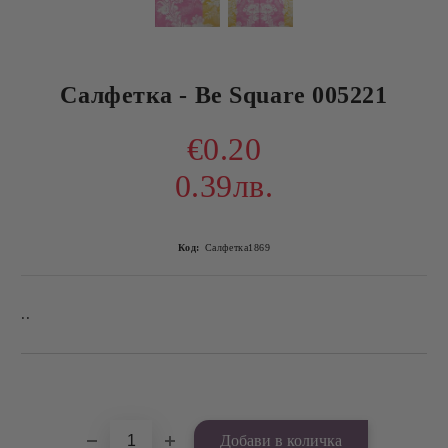
Салфетка - Be Square 005221
€0.20
0.39лв.
Код:
Салфетка1869
..
Добави в желани