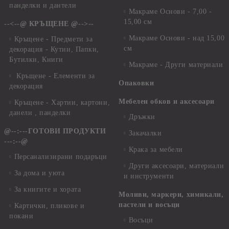
панделки и дантели
Макраме Основи - 7,00 -
15,00 см
--<--@ КРЪЩЕНЕ @-->--
Макраме Основи - над 15,00
Кръщене - Предмети за
см
декорация - Кутии, Папки,
Бутилки, Книги
Макраме - Други материали
Кръщене - Елементи за
Опаковки
декорация
Мебелен обков и аксесоари
Кръщене - Хартии, картони,
данели , панделки
Дръжки
@--:---ГОТОВИ ПРОДУКТИ
Закачалки
---:--@
Крака за мебели
Персанализирани подаръци
Други аксесоари, материали
За дома и уюта
и инструменти
За книгите и хората
Моливи, маркери, химикали,
пастели и восъци
Картички, пликове и
покани
Восъци