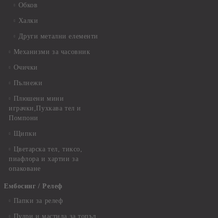
Обков
Халки
Други метални елементи
Механизми за часовник
Очички
Пълнежи
Плюшени мини
играчки,Пухкава тел и
Помпони
Щипки
Цветарска тел, тиксо,
пиафлора и хартии за
опаковане
Ембосинг / Релеф
Папки за релеф
Пудри и мастила за топъл