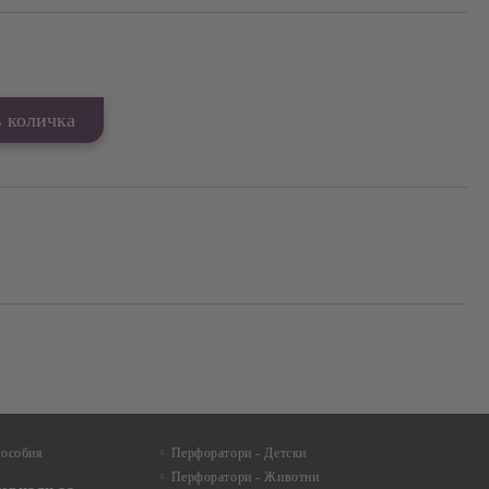
Добави в желани
пособия
Перфоратори - Детски
Перфоратори - Животни