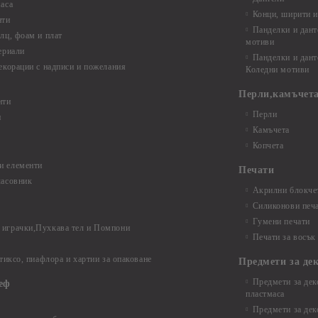
аса
Конци, ширити и
нти
Панделки и дант
лц, фоам и плат
мотиви
ериали
Панделки и дант
екорации с надписи и пожелания
Коледни мотиви
Перли,камъчета
нти
Перли
и
Камъчета
Копчета
и елементи
Печати
часовник
Акрилни блокчет
Силиконови печ
Гумени печати
играчки,Пухкава тел и Помпони
Печати за восък
 тиксо, пиафлора и хартии за опаковане
Предмети за де
Предмети за дек
еф
пластмаса
Предмети за дек