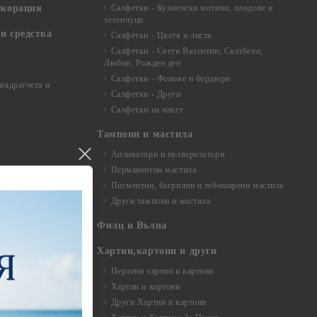
екорация
Салфетки - Кухненски мотиви, плодове и
зеленчуци
и средства
Салфетки - Цветя и листа
Салфетки - Свети Валентин, Сватбени,
Любов, Рожден ден
Салфетки - Фонове и бордюри
вадратчета и
Салфетки - Други
Салфетки на пакет
Тампони и мастила
Апликатори и пулверизатори
Перманентни мастила
Пигментни, багрилни и тебеширени мастила
Други тампони и мастила
- до 6,00 см
- 7,00 - 15,00 см
Филц и Вълна
- над 15,00 см
и материали
Хартии,картони и други
Перлени хартии и картони
Хартии и картони
и аксесоари
Други Хартии и картони