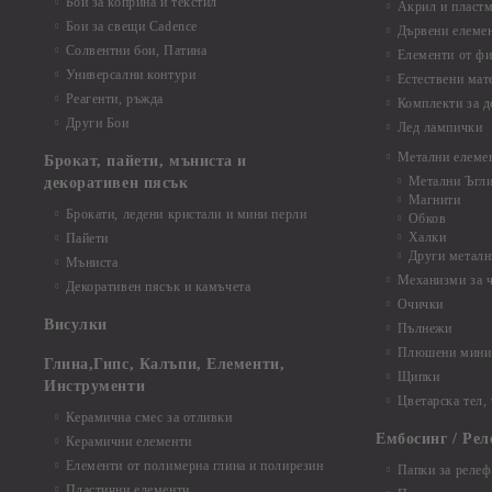
Бои за коприна и текстил
Акрил и пластм
Бои за свещи Cadence
Дървени елеме
Солвентни бои, Патина
Елементи от фи
Универсални контури
Естествени мат
Реагенти, ръжда
Комплекти за д
Други Бои
Лед лампички
Метални елеме
Брокат, пайети, мъниста и
Метални Ъгл
декоративен пясък
Магнити
Брокати, ледени кристали и мини перли
Обков
Халки
Пайети
Други металн
Мъниста
Механизми за 
Декоративен пясък и камъчета
Очички
Висулки
Пълнежи
Плюшени мини 
Глина,Гипс, Калъпи, Елементи,
Щипки
Инструменти
Цветарска тел,
Керамична смес за отливки
Ембосинг / Рел
Керамични елементи
Елементи от полимерна глина и полирезин
Папки за релеф
Пластични елементи