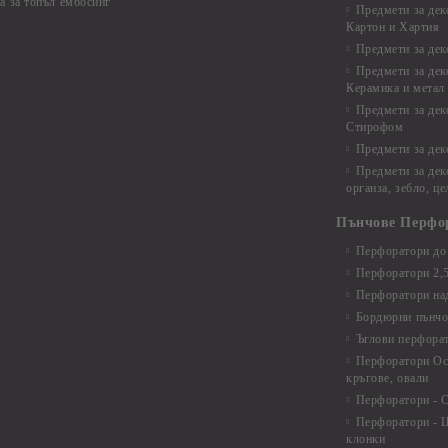
а за топъл ембосинг
Предмети за дек
Картон и Хартия
Предмети за де
Предмети за дек
Керамика и метал
Предмети за дек
Стирофом
Предмети за дек
Предмети за дек
органза, зебло, ц
Пънчове Перфо
Перфоратори до 
Перфоратори 2,
Перфоратори над
Бордюрни пънчо
Ъглови перфора
Перфоратори Ос
кръгове, овали
Перфоратори - С
Перфоратори - Ц
клонки