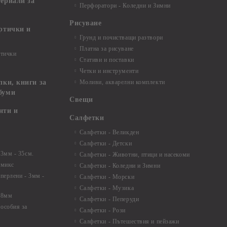
териали за
Перфоратори - Коледни и Зимни
Рисуване
артички и
Грунд и почистващи разтвори
Платна за рисуване
ртички
Стативи и поставки
Четки и инструменти
пки, книги за
Моливи, акварелни комплекти
буми
Свещи
нти и
Салфетки
Салфетки - Великден
Салфетки - Детски
 3мм - 35см.
Салфетки - Животни, птици и насекоми
 микс
Салфетки - Коледни и Зимни
 перлени - 3мм -
Салфетки - Морски
Салфетки - Музика
 8мм
Салфетки - Пеперуди
особия за
Салфетки - Рози
Салфетки - Пътешествия и пейзажи