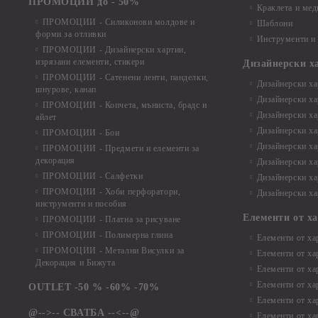
ПРОМОЦИИ до - 50%
Краклета и ме
ПРОМОЦИИ - Силиконови молдове и
Шаблони
форми за отливки
Инструменти и
ПРОМОЦИИ - Дизайнерски хартии,
изрязани елементи, стикери
Дизайнерски х
ПРОМОЦИИ - Сатенени ленти, панделки,
Дизайнерски хар
шнурове, канап
Дизайнерски хар
ПРОМОЦИИ - Копчета, мъниста, брадс и
Дизайнерски хар
айлет
Дизайнерски ха
ПРОМОЦИИ - Бои
Дизайнерски хар
ПРОМОЦИИ - Предмети и елементи за
декорация
Дизайнерски ха
ПРОМОЦИИ - Салфетки
Дизайнерски ха
ПРОМОЦИИ - Хоби перфоратори,
Дизайнерски ха
инструменти и пособия
Елементи от х
ПРОМОЦИИ - Платна за рисуване
ПРОМОЦИИ - Полимерна глина
Елементи от ха
ПРОМОЦИИ - Метални Висулки за
Елементи от ха
Декорация и Бижута
Елементи от ха
Елементи от ха
OUTLET -50 % -60% -70%
Елементи от ха
@-->-- СВАТБА --<--@
Елементи от ха