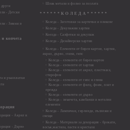
Шлак метали и фолио за позлата
 други
ели - Детски
* * * * * * К О Л Е Д А * * * * * *
Коледа - Заготовки за картички и пликове
ели - Зимни и
Коледа - Декупажни хартии
Коелда - Салфетки за декупаж
 и копчета
Коледа - Дизайнерски хартии
Коледа - Eлементи от бирен картон, хартия,
акрил, дърво, глина, гипс
Коледа - елементи от бирен картон
Коледа - елементи от хартия
Коледа - елементи от акрил, пластмаса,
стирофом
а и ръкохватки
Коледа - елементи от гипс и глина
ати
Коледа - елементи от филц, фоам, плат и
прежда
Коледа - елементи от дърво
Коледа - звънчета, камбанки и метални
елементи
корация
Коледа - Лампички, гирлянди, пълнежи и
орация - Акрил и
свещи
Коледа - Материали за декорация - брокати,
орация - Дърво
восък,мастила, пасти и кристали