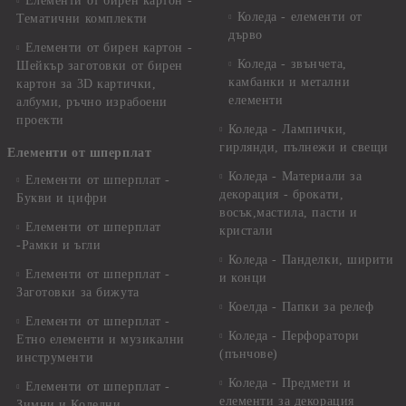
Елементи от бирен картон -
Коледа - елементи от
Тематични комплекти
дърво
Елементи от бирен картон -
Коледа - звънчета,
Шейкър заготовки от бирен
камбанки и метални
картон за 3D картички,
елементи
албуми, ръчно израбоени
проекти
Коледа - Лампички,
гирлянди, пълнежи и свещи
Елементи от шперплат
Коледа - Материали за
Елементи от шперплат -
декорация - брокати,
Букви и цифри
восък,мастила, пасти и
Елементи от шперплат
кристали
-Рамки и ъгли
Коледа - Панделки, ширити
Елементи от шперплат -
и конци
Заготовки за бижута
Коелда - Папки за релеф
Елементи от шперплат -
Коледа - Перфоратори
Етно елементи и музикални
(пънчове)
инструменти
Коледа - Предмети и
Елементи от шперплат -
елементи за декорация
Зимни и Коледни