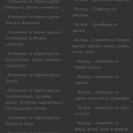
Елементи от бирен картон -
Бебшки и Детски елементи
Коелда - Салфетки за
декупаж
Елементи от бирен картон -
Цветя и Животни
Коледа - Дизайнерски
хартии
Елементи от бирен картон -
Стиймпънк и Мъжки
Коледа - Eлементи от бирен
елементи
картон, хартия, акрил, дърво,
глина, гипс
Елементи от бирен картон -
Пътешестия - море, планина
Коледа - елементи от
,транспорт
бирен картон
Елементи от бирен картон -
Коледа - елементи от
Други
хартия
Елементи от бирен картон -
Коледа - елементи от
За миниатюри, дълбоки
акрил, пластмаса, стирофом
рамки, бебешки съкровища и
Коледа - елементи от гипс
екслоадиращи кутии
и глина
Елементи от бирен картон -
Коледа - елементи от
Коледа и Зима
филц, фоам, плат и прежда