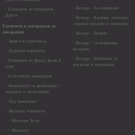
Коледа - За опаковане
Елементи от шперплат -
Други
Коледа - Kлонки, елхички,
сушени плодове и шишарки
Елементи и материали за
декорация
Коледа - Печати
Акрил и пластмаса
Коледа - Силиконови
молдове
Дървени елементи
Коледа - Шаблони за
Елементи от филц, фоам и
декупаж и изрязване
плат
Естествени материали
Комплекти за декорации с
надписи и пожелания
Лед лампички
Метални елементи
Метални Ъгли
Магнити