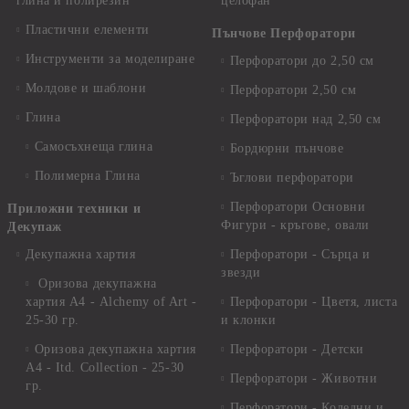
глина и полирезин
целофан
Пластични елементи
Пънчове Перфоратори
Инструменти за моделиране
Перфоратори до 2,50 см
Молдове и шаблони
Перфоратори 2,50 см
Глина
Перфоратори над 2,50 см
Самосъхнеща глина
Бордюрни пънчове
Полимерна Глина
Ъглови перфоратори
Перфоратори Основни
Приложни техники и
Фигури - кръгове, овали
Декупаж
Декупажна хартия
Перфоратори - Сърца и
звезди
Оризова декупажна
хартия А4 - Alchemy of Art -
Перфоратори - Цветя, листа
25-30 гр.
и клонки
Оризова декупажна хартия
Перфоратори - Детски
А4 - Itd. Collection - 25-30
Перфоратори - Животни
гр.
Перфоратори - Коледни и