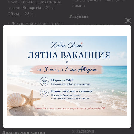
Фина оризова декупажна
Зимни
хартия Stamperia - 21 х
29.см. - 28гр.
Рисуване
Декупажна хартия - Други
Грунд и почистващи
разтвори
Антични пасти
Платна за рисуване
Вакс пасти
Стативи и поставки
Грунд, Основи, Релефни
пасти
Четки и инструменти
Варак, Шлак метал, Фолио,
Моливи, акварелни
Пантна
комплекти
Лакове и защитни покрития
Свещи
Лепила
Салфетки
Краклета и медиуми
Салфетки - Великден
Шаблони
Салфетки - Детски
Инструменти и пособия
Салфетки - Животни, птици
и насекоми
Дизайнерски хартии