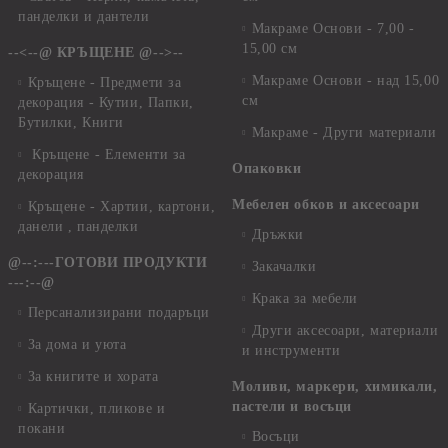
панделки и дантели
Макраме Основи - 7,00 -
15,00 см
--<--@ КРЪЩЕНЕ @-->--
Макраме Основи - над 15,00
Кръщене - Предмети за
см
декорация - Кутии, Папки,
Бутилки, Книги
Макраме - Други материали
Кръщене - Елементи за
Опаковки
декорация
Мебелен обков и аксесоари
Кръщене - Хартии, картони,
данели , панделки
Дръжки
@--:---ГОТОВИ ПРОДУКТИ
Закачалки
---:--@
Крака за мебели
Персанализирани подаръци
Други аксесоари, материали
За дома и уюта
и инструменти
За книгите и хората
Моливи, маркери, химикали,
пастели и восъци
Картички, пликове и
покани
Восъци