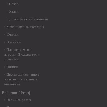
Обков
Халки
Други метални елементи
Механизми за часовник
Очички
Пълнежи
Плюшени мини
играчки,Пухкава тел и
Помпони
Щипки
Цветарска тел, тиксо,
пиафлора и хартии за
опаковане
Ембосинг / Релеф
Папки за релеф