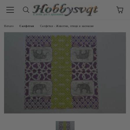
Начало
Салфетки
Салфетки - Животни, птици и насекоми