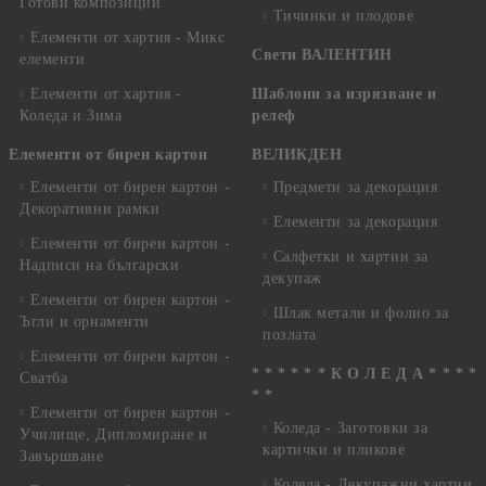
Готови композиции
Тичинки и плодове
Елементи от хартия - Микс
Свети ВАЛЕНТИН
елементи
Елементи от хартия -
Шаблони за изрязване и
Коледа и Зима
релеф
Елементи от бирен картон
ВЕЛИКДЕН
Елементи от бирен картон -
Предмети за декорация
Декоративни рамки
Елементи за декорация
Елементи от бирен картон -
Салфетки и хартии за
Надписи на български
декупаж
Елементи от бирен картон -
Шлак метали и фолио за
Ъгли и орнаменти
позлата
Елементи от бирен картон -
* * * * * * К О Л Е Д А * * * *
Сватба
* *
Елементи от бирен картон -
Коледа - Заготовки за
Училище, Дипломиране и
картички и пликове
Завършване
Коледа - Декупажни хартии