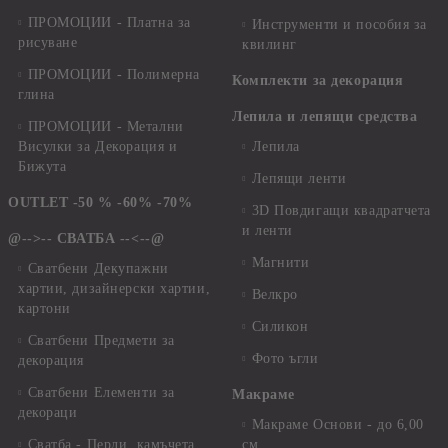
ПРОМОЦИИ - Платна за
Инструменти и пособия за
рисуване
квилинг
ПРОМОЦИИ - Полимерна
Комплекти за декорация
глина
Лепила и лепящи средства
ПРОМОЦИИ - Метални
Висулки за Декорация и
Лепила
Бижута
Лепящи ленти
OUTLET -50 % -60% -70%
3D Повдигащи квадратчета
и ленти
@-->-- СВАТБА --<--@
Магнити
Сватбени Декупажни
хартии, дизайнерски хартии,
Велкро
картони
Силикон
Сватбени Предмети за
Фото ъгли
декорация
Сватбени Елементи за
Макраме
декораци
Макраме Основи - до 6,00
Сватба - Перли, камъчета,
см