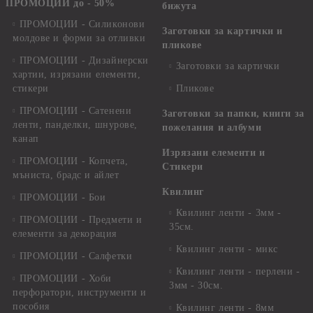
ПРОМОЦИИ до - 50%
бижута
ПРОМОЦИИ - Силиконови
Заготовки за картички и
молдове и форми за отливки
пликове
ПРОМОЦИИ - Дизайнерски
Заготовки за картички
хартии, изрязани елементи,
стикери
Пликове
ПРОМОЦИИ - Сатенени
Заготовки за папки, книги за
ленти, панделки, шнурове,
пожелания и албуми
канап
Изрязани елементи и
ПРОМОЦИИ - Копчета,
Стикери
мъниста, брадс и айлет
Квилинг
ПРОМОЦИИ - Бои
Квилинг ленти - 3мм -
ПРОМОЦИИ - Предмети и
35см.
елементи за декорация
Квилинг ленти - микс
ПРОМОЦИИ - Салфетки
Квилинг ленти - перлени -
ПРОМОЦИИ - Хоби
3мм - 30см.
перфоратори, инструменти и
пособия
Квилинг ленти - 8мм