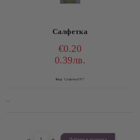
Салфетка
€0.20
0.39лв.
Код:
Салфетка1977
..
Добави в желани