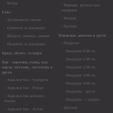
Коледа
Маркери, флумастери,
химикали
Етно
Моливи
Дизайнерски хартии
Пастели
Елементи за декорация
Панделки, дантели и други
Ширити, шевици, канапи
Панделки
Предмети за декорация
Панделки 0,60 см
Брадс, айлетс, холдери
Панделки 1,00 см
Бои - акрилни, гланц, мат,
перла, металик, текстилни и
Панделки 2,00 см
други
Панделки 3,00 см
Акрилни бои - Stamperia
Панделки 4,00 см
Акрилни бои - Pentart
Панделки - други
Акрилни бои металик -
Панделки - с надпис
Pentart
Дантели
Акрилни бои - Artiste