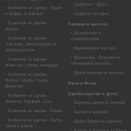
Салфетки - Други
Елементи от хартия - Букви
и Цифри за Банери
Салфетки на пакет
Елементи от хартия -
Тампони и мастила
Детски
Апликатори и
Елементи от хартия -
пулверизатори
Училище, Дипломиране и
Перманентни мастила
Абитуриентски
Пигментни, багрилни и
Елементи от хартия -
тебеширени мастила
Животни, птици, пеперуди
Други тампони и мастила
Елементи от хартия -
Любов, Сватба, Свети
Филц и Вълна
Валентин
Хартии,картони и други
Елементи от хартия -
Дантели, бордюри, ъгли
Перлени хартии и картони
Елементи от хартия - Рамки
Хартии и картони
Елементи от хартия - Цветя,
Други Хартии и картони
листа и клони
Хартии и Картони За Печат