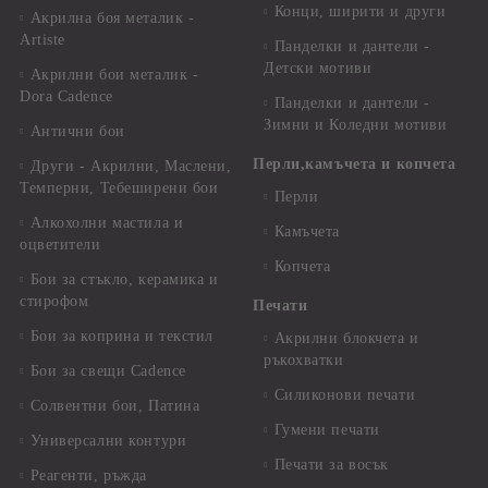
Конци, ширити и други
Акрилна боя металик -
Artiste
Панделки и дантели -
Детски мотиви
Акрилни бои металик -
Dora Cadence
Панделки и дантели -
Зимни и Коледни мотиви
Антични бои
Перли,камъчета и копчета
Други - Акрилни, Маслени,
Темперни, Тебеширени бои
Перли
Алкохолни мастила и
Камъчета
оцветители
Копчета
Бои за стъкло, керамика и
стирофом
Печати
Бои за коприна и текстил
Акрилни блокчета и
ръкохватки
Бои за свещи Cadence
Силиконови печати
Солвентни бои, Патина
Гумени печати
Универсални контури
Печати за восък
Реагенти, ръжда