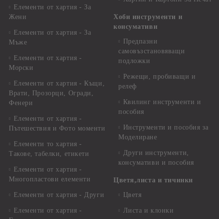
Елементи от хартия - За
Жени
Хоби инструменти и
консумативи
Елементи от хартия - За
Предпазни
Мъже
самовъзстановяващи
Елементи от хартия -
подложки
Морски
Режещи, пробиващи и
Елементи от хартия - Къщи,
релеф
Врати, Прозорци, Огради,
Квилинг инструменти и
Фенери
пособия
Елементи от хартия -
Инструменти и пособия за
Пътешествия и Фото моменти
Моделиране
Елементи то хартия -
Други инструменти,
Такове, табелки, етикети
консумативи и пособия
Елементи от хартия -
Многопластови елементи
Цветя,листа и тичинки
Елементи от хартия - Други
Цветя
Елементи от хартия -
Листа и клонки