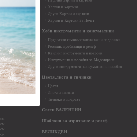
Перлени хартии и картони
Хартии и картони
и аксесоари
Други Хартии и картони
Хартии и Картони За Печат
Хоби инструменти и консумативи
Предпазни самовъзстановяващи подложки
, материали и
Режещи, пробиващи и релеф
Квилинг инструменти и пособия
и, химикали,
Инструменти и пособия за Моделиране
ци
Други инструменти, консумативи и пособия
Цветя,листа и тичинки
стери, химикали
Цветя
Листа и клонки
Тичинки и плодове
ели и други
Свети ВАЛЕНТИН
 см
Шаблони за изрязване и релеф
 см
 см
ВЕЛИКДЕН
 см