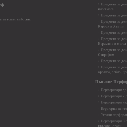
Предмети за дек
еф
пластмаса
Предмети за дек
а за топъл ембосинг
Предмети за дек
Картон и Хартия
Предмети за де
Предмети за дек
Керамика и метал
Предмети за дек
Стирофом
Предмети за дек
Предмети за дек
органза, зебло, ц
Пънчове Перфо
Перфоратори до 
Перфоратори 2,
Перфоратори над
Бордюрни пънчо
Ъглови перфора
Перфоратори Ос
кръгове, овали