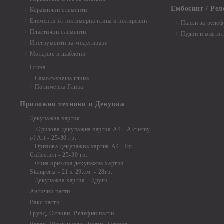
Ембосинг / Рел
Керамични елементи
Елементи от полимерна глина и полирезин
Папки за релеф
Пластични елементи
Пудри и мастил
Инструменти за моделиране
Молдове и шаблони
Глина
Самосъхнеща глина
Полимерна Глина
Приложни техники и Декупаж
Декупажна хартия
Оризова декупажна хартия А4 - Alchemy
of Art - 25-30 гр.
Оризова декупажна хартия А4 - Itd.
Collection - 25-30 гр.
Фина оризова декупажна хартия
Stamperia - 21 х 29.см. - 28гр.
Декупажна хартия - Други
Антични пасти
Вакс пасти
Грунд, Основи, Релефни пасти