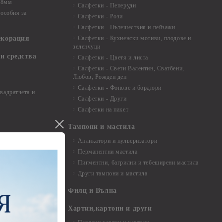
 8мм
Салфетки - Пеперуди
особия за
Салфетки - Рози
Салфетки - Пътешествия и пейзажи
екорация
Салфетки - Кухненски мотиви, плодове и
зеленчуци
и средства
Салфетки - Цветя и листа
Салфетки - Свети Валентин, Сватбени,
Любов, Рожден ден
Салфетки - Фонове и бордюри
вадратчета и
Салфетки - Други
Салфетки на пакет
Тампони и мастила
Апликатори и пулверизатори
Перманентни мастила
Пигментни, багрилни и тебеширени мастила
Други тампони и мастила
- до 6,00 см
- 7,00 - 15,00 см
Филц и Вълна
- над 15,00 см
и материали
Хартии,картони и други