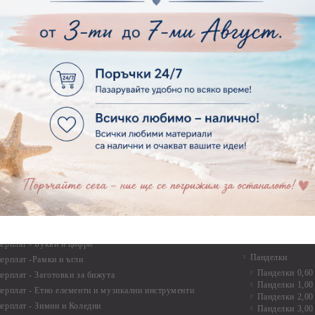
Опаковки
рен картон - Ъгли и орнаменти
рен картон - Сватба
Мебелен обков 
рен картон - Училище, Дипломиране и Завършване
Дръжки
рен картон - Бебшки и Детски елементи
Закачалки
рен картон - Цветя и Животни
Крака за мебели
рен картон - Стиймпънк и Мъжки елементи
Други аксесоари
рен картон - Пътешестия - море, планина ,транспорт
инструменти
рен картон - Други
рен картон - За миниатюри, дълбоки рамки, бебешки
Моливи, маркер
лоадиращи кутии
пастели и восъ
рен картон - Коледа и Зима
Восъци
рен картон - Тематични комплекти
Маркери, флума
рен картон - Шейкър заготовки от бирен картон за
Моливи
буми, ръчно израбоени проекти
Пастели
перплат
Панделки, дант
ерплат - Букви и цифри
Панделки
ерплат -Рамки и ъгли
Панделки 0,60
ерплат - Заготовки за бижута
Панделки 1,00
ерплат - Етно елементи и музикални инструменти
Панделки 2,00
ерплат - Зимни и Коледни
Панделки 3,00