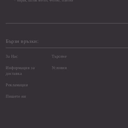
Варак, Шлак метал, Фолио, Пантна
Бързи връзки:
За Нас
Търсене
Информация за
Условия
доставка
Рекламации
Пишете ни