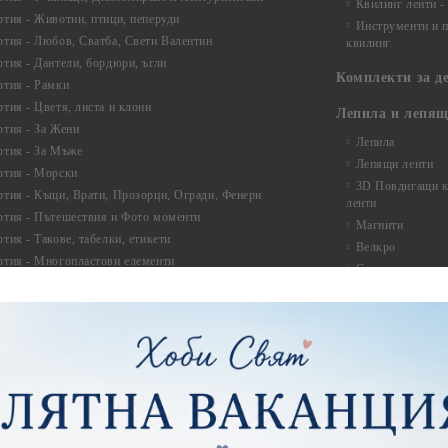
Квилинг ленти -
ртия - Животни, птици, пеперуди
Инструменти и п
ртия - Любов, Сватба, Свети Валентин
квилинг
ртия - Дантели, бордюри, ъгли
Комплекти за д
ртия - Рамки
ртия - Цветя, листа и клони
Лепила и лепящ
ртия - За Жени
Лепила
ртия - За Мъже
Лепящи ленти
ртия - Морски
3D Повдигащи к
ртия - Къщи, Врати, Прозорци, Огради, Фенери
ленти
ртия - Пътешествия и Фото моменти
Магнити
тия - Такове, табелки, етикети
Велкро
ртия - Многопластови елементи
Силикон
ртия - Други
Фото ъгли
ртия - Готови композиции
Макраме
ртия - Микс елементи
ртия - Коледа и Зима
Макраме Основи 
Макраме Основи 
ирен картон
Макраме Основи 
рен картон - Декоративни рамки
Макраме - Друг
рен картон - Надписи на български