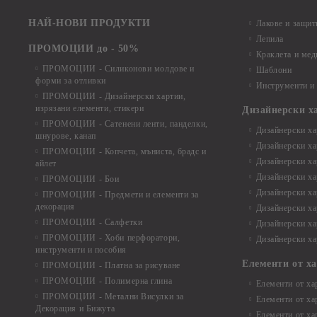
НАЙ-НОВИ ПРОДУКТИ
Лакове и защит
Лепила
ПРОМОЦИИ до - 50%
Краклета и ме
ПРОМОЦИИ - Силиконови молдове и
Шаблони
форми за отливки
Инструменти и
ПРОМОЦИИ - Дизайнерски хартии,
изрязани елементи, стикери
Дизайнерски х
ПРОМОЦИИ - Сатенени ленти, панделки,
Дизайнерски хар
шнурове, канап
Дизайнерски хар
ПРОМОЦИИ - Копчета, мъниста, брадс и
Дизайнерски хар
айлет
Дизайнерски ха
ПРОМОЦИИ - Бои
Дизайнерски хар
ПРОМОЦИИ - Предмети и елементи за
декорация
Дизайнерски ха
ПРОМОЦИИ - Салфетки
Дизайнерски ха
ПРОМОЦИИ - Хоби перфоратори,
Дизайнерски ха
инструменти и пособия
Елементи от х
ПРОМОЦИИ - Платна за рисуване
ПРОМОЦИИ - Полимерна глина
Елементи от ха
ПРОМОЦИИ - Метални Висулки за
Елементи от ха
Декорация и Бижута
Елементи от ха