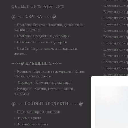
Елементи от ха
OUTLET -50 % -60% -70%
Елементи от ха
@-->-- СВАТБА --<--@
Елементи от ха
Елементи от ха
Сватбени Декупажни хартии, дизайнерски
хартии, картони
Елементи от ха
Сватбени Предмети за декорация
Елементи от ха
Сватбени Елементи за декораци
Елементи от ха
Сватба - Перли, камъчета, панделки и
Елементи от ха
дантели
Елементи от ха
Елементи от ха
--<--@ КРЪЩЕНЕ @-->--
Елементи то хар
Кръщене - Предмети за декорация - Кутии,
Елементи от ха
Папки, Бутилки, Книги
Елементи от ха
Кръщене - Елементи за декорация
Елементи от ха
Кръщене - Хартии, картони, данели ,
Елементи от ха
панделки
Елементи от ха
@--:---ГОТОВИ ПРОДУКТИ ---:--@
Елементи от б
Персанализирани подаръци
Елементи от би
За дома и уюта
Елементи от би
За книгите и хората