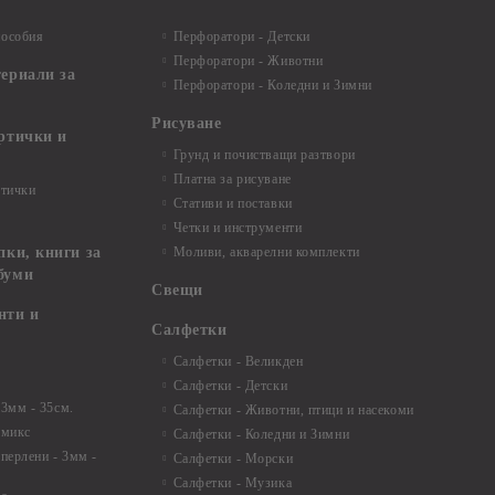
пособия
Перфоратори - Детски
Перфоратори - Животни
териали за
Перфоратори - Коледни и Зимни
Рисуване
артички и
Грунд и почистващи разтвори
Платна за рисуване
ртички
Стативи и поставки
Четки и инструменти
пки, книги за
Моливи, акварелни комплекти
буми
Свещи
нти и
Салфетки
Салфетки - Великден
Салфетки - Детски
 3мм - 35см.
Салфетки - Животни, птици и насекоми
 микс
Салфетки - Коледни и Зимни
 перлени - 3мм -
Салфетки - Морски
Салфетки - Музика