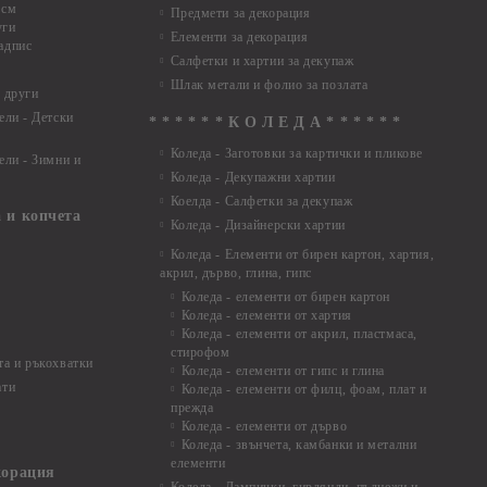
 см
Предмети за декорация
уги
Елементи за декорация
адпис
Салфетки и хартии за декупаж
Шлак метали и фолио за позлата
 други
ели - Детски
* * * * * * К О Л Е Д А * * * * * *
Коледа - Заготовки за картички и пликове
ели - Зимни и
Коледа - Декупажни хартии
Коелда - Салфетки за декупаж
 и копчета
Коледа - Дизайнерски хартии
Коледа - Eлементи от бирен картон, хартия,
акрил, дърво, глина, гипс
Коледа - елементи от бирен картон
Коледа - елементи от хартия
Коледа - елементи от акрил, пластмаса,
стирофом
а и ръкохватки
Коледа - елементи от гипс и глина
ати
Коледа - елементи от филц, фоам, плат и
прежда
Коледа - елементи от дърво
Коледа - звънчета, камбанки и метални
елементи
корация