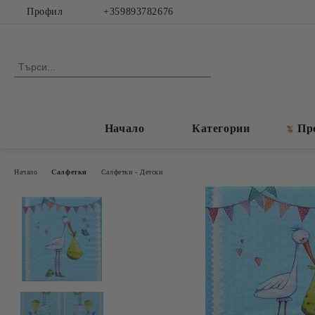
Профил
+359893782676
Начало
Категории
Пр
Начало
Салфетки
Салфетки - Детски