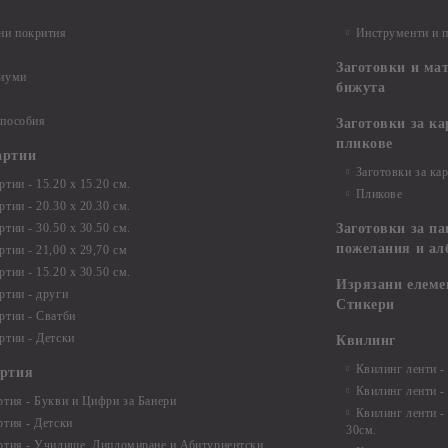
ни покрития
Инструменти и 
Заготовки и ма
диуми
бижута
 пособия
Заготовки за к
пликове
артии
Заготовки за ка
тии - 15.20 х 15.20 см.
Пликове
тии - 20.30 х 20.30 см.
тии - 30.50 х 30.50 см.
Заготовки за па
пожелания и ал
ртии - 21,00 х 29,70 см
тии - 15.20 x 30.50 см.
Изрязани елеме
ртии - други
Стикери
ртии - Сватби
ртии - Детски
Квилинг
Квилинг ленти -
артия
Квилинг ленти -
ртия - Букви и Цифри за Банери
Квилинг ленти -
ртия - Детски
30см.
ртия - Училище, Дипломиране и Абитуриентски