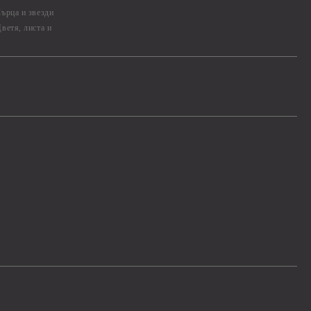
ърца и звезди
ветя, листа и