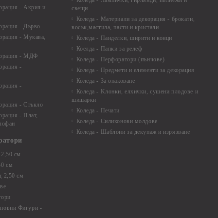
Коледа - Лампички, гирлянди, пълнежи и
орация - Акрил и
свещи
Коледа - Материали за декорация - брокати,
орация - Дърво
восък,мастила, пасти и кристали
орация - Мукава,
Коледа - Панделки, ширити и конци
Коелда - Папки за релеф
корация - МДФ
Коледа - Перфоратори (пънчове)
орация -
Коледа - Предмети и елементи за декорация
Коледа - За опаковане
орация -
Коледа - Kлонки, елхички, сушени плодове и
шишарки
орация - Стъкло
Коледа - Печати
орация - Плат,
Коледа - Силиконови молдове
елофан
Коледа - Шаблони за декупаж и изрязване
ратори
2,50 см
50 см
 2,50 см
ве
тори
новни Фигури -