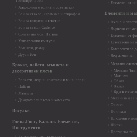
Тебеширени бои
Елементи от шп
Алкохолни мастила и оцветители
Елементи и ма
Бои за стъкло, керамика и стирофом
Бои за коприна и текстил
Акрил и пластм
Бои за свещи Cadence
Дървени елеме
Солвентни бои, Патина
Елементи от фи
Универсални контури
Естествени мат
Реагенти, ръжда
Комплекти за д
Други Бои
Лед лампички
Метални елеме
Брокат, пайети, мъниста и
Метални Ъгл
декоративен пясък
Магнити
Брокати, ледени кристали и мини перли
Обков
Халки
Пайети
Други металн
Мъниста
Механизми за 
Декоративен пясък и камъчета
Очички
Висулки
Пълнежи
Плюшени мини 
Глина,Гипс, Калъпи, Елементи,
Щипки
Инструменти
Цветарска тел,
Керамична смес за отливки