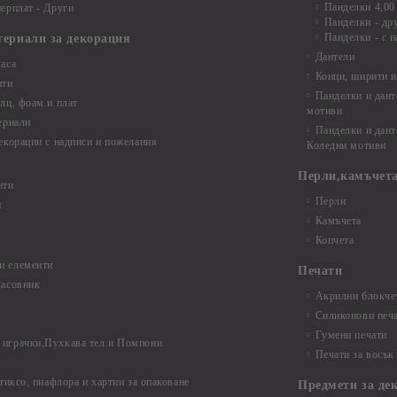
Панделки 4,00
ерплат - Други
Панделки - др
Панделки - с н
териали за декорация
Дантели
аса
Конци, ширити и
нти
Панделки и дант
лц, фоам и плат
мотиви
ериали
Панделки и дант
екорации с надписи и пожелания
Коледни мотиви
Перли,камъчета
нти
Перли
и
Камъчета
Копчета
и елементи
Печати
часовник
Акрилни блокчет
Силиконови печ
Гумени печати
играчки,Пухкава тел и Помпони
Печати за восък
 тиксо, пиафлора и хартии за опаковане
Предмети за де