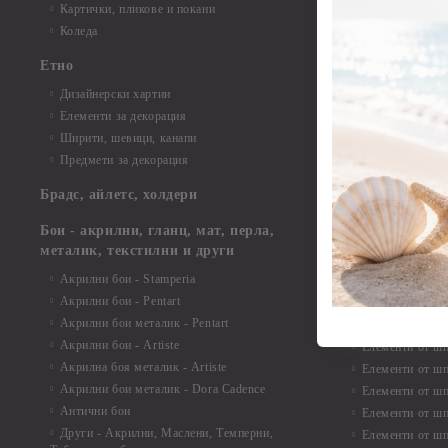
Елементи от би
Картички, пликове и покани
Елементи от би
Коледа
Елементи от би
Етно
Елементи от би
Дизайнерски хартии
Елементи от би
Елементи за декорация
Елементи от би
Ширити, шевици, канапи
Елементи от би
Предмети за декорация
Елементи от би
Елементи от би
Брадс, айлетс, холдери
съкровища и екс
Елементи от би
Бои - акрилни, гланц, мат, перла,
Елементи от би
металик, текстилни и други
Елементи от би
Акрилни бои - Stamperia
3D картички, ал
Акрилни бои - Pentart
Елементи от ш
Акрилни бои металик - Pentart
Акрилни бои - Artiste
Елементи от шп
Акрилна боя металик - Artiste
Елементи от шп
Акрилни бои металик - Dora Cadence
Елементи от шп
Антични бои
Елементи от шп
Други - Акрилни, Маслени, Темперни,
Елементи от шп