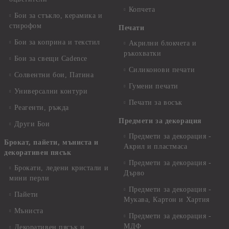
Копчета
Бои за стъкло, керамика и
стирофом
Печати
Бои за коприна и текстил
Акрилни блокчета и
ръкохватки
Бои за свещи Cadence
Силиконови печати
Солвентни бои, Патина
Гумени печати
Универсални контури
Печати за восък
Реагенти, ръжда
Предмети за декорация
Други Бои
Предмети за декорация -
Брокат, пайети, мъниста и
Акрил и пластмаса
декоративен пясък
Предмети за декорация -
Брокати, ледени кристали и
Дърво
мини перли
Предмети за декорация -
Пайети
Мукава, Картон и Хартия
Мъниста
Предмети за декорация -
МДФ
Декоративен пясък и