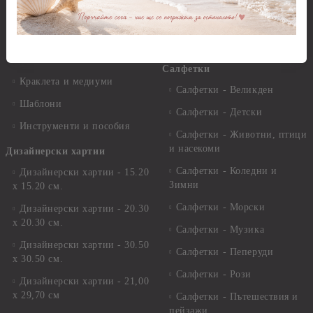
Варак, Шлак метал, Фолио,
Моливи, акварелни
Пантна
комплекти
Лакове и защитни покрития
Свещи
Лепила
Салфетки
Краклета и медиуми
Салфетки - Великден
Шаблони
Салфетки - Детски
Инструменти и пособия
Салфетки - Животни, птици
и насекоми
Дизайнерски хартии
Салфетки - Коледни и
Дизайнерски хартии - 15.20
Зимни
х 15.20 см.
Салфетки - Морски
Дизайнерски хартии - 20.30
х 20.30 см.
Салфетки - Музика
Дизайнерски хартии - 30.50
Салфетки - Пеперуди
х 30.50 см.
Салфетки - Рози
Дизайнерски хартии - 21,00
х 29,70 см
Салфетки - Пътешествия и
пейзажи