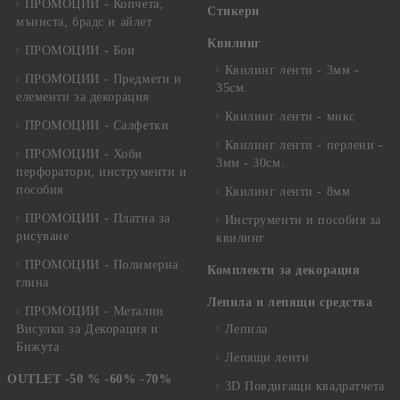
ПРОМОЦИИ - Копчета,
Стикери
мъниста, брадс и айлет
Квилинг
ПРОМОЦИИ - Бои
Квилинг ленти - 3мм -
ПРОМОЦИИ - Предмети и
35см.
елементи за декорация
Квилинг ленти - микс
ПРОМОЦИИ - Салфетки
Квилинг ленти - перлени -
ПРОМОЦИИ - Хоби
3мм - 30см.
перфоратори, инструменти и
пособия
Квилинг ленти - 8мм
ПРОМОЦИИ - Платна за
Инструменти и пособия за
рисуване
квилинг
ПРОМОЦИИ - Полимерна
Комплекти за декорация
глина
Лепила и лепящи средства
ПРОМОЦИИ - Метални
Висулки за Декорация и
Лепила
Бижута
Лепящи ленти
OUTLET -50 % -60% -70%
3D Повдигащи квадратчета