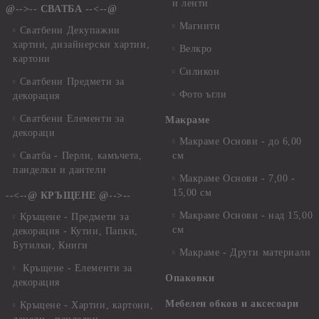
и ленти
@-->-- СВАТБА --<--@
Магнити
Сватбени Декупажни
хартии, дизайнерски хартии,
Велкро
картони
Силикон
Сватбени Предмети за
Фото ъгли
декорация
Сватбени Елементи за
Макраме
декораци
Макраме Основи - до 6,00
Сватба - Перли, камъчета,
см
панделки и дантели
Макраме Основи - 7,00 -
15,00 см
--<--@ КРЪЩЕНЕ @-->--
Макраме Основи - над 15,00
Кръщене - Предмети за
см
декорация - Кутии, Папки,
Бутилки, Книги
Макраме - Други материали
Кръщене - Елементи за
Опаковки
декорация
Мебелен обков и аксесоари
Кръщене - Хартии, картони,