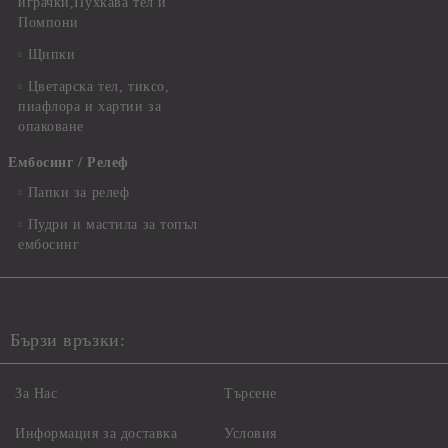
играчки,Пухкава тел и
Помпони
Щипки
Цветарска тел, тиксо,
пиафлора и хартии за
опаковане
Ембосинг / Релеф
Папки за релеф
Пудри и мастила за топъл
ембосинг
Бързи връзки:
За Нас
Търсене
Информация за доставка
Условия