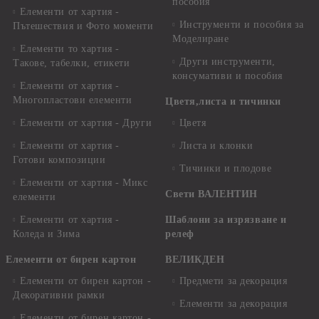
пособия
Елементи от хартия -
Инструменти и пособия за
Пътешествия и Фото моменти
Моделиране
Елементи то хартия -
Други инструменти,
Такове, табелки, етикети
консумативи и пособия
Елементи от хартия -
Многопластови елементи
Цветя,листа и тичинки
Елементи от хартия - Други
Цветя
Елементи от хартия -
Листа и клонки
Готови композиции
Тичинки и плодове
Елементи от хартия - Микс
Свети ВАЛЕНТИН
елементи
Елементи от хартия -
Шаблони за изрязване и
Коледа и Зима
релеф
Елементи от бирен картон
ВЕЛИКДЕН
Елементи от бирен картон -
Предмети за декорация
Декоративни рамки
Елементи за декорация
Елементи от бирен картон -