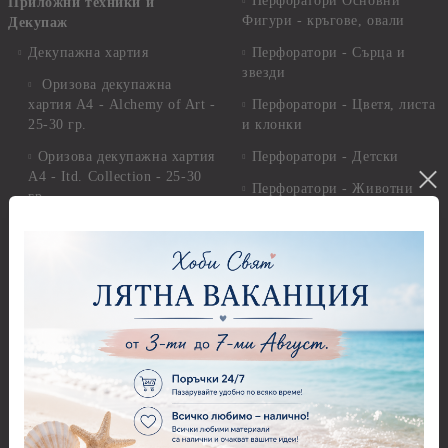
Перфоратори Основни
Приложни техники и
Фигури - кръгове, овали
Декупаж
Декупажна хартия
Перфоратори - Сърца и
звезди
Оризова декупажна
хартия А4 - Alchemy of Art -
Перфоратори - Цветя, листа
25-30 гр.
и клонки
Оризова декупажна хартия
Перфоратори - Детски
А4 - Itd. Collection - 25-30
Перфоратори - Животни
гр.
Перфоратори - Коледни и
Фина оризова декупажна
Зимни
хартия Stamperia - 21 х
29.см. - 28гр.
Рисуване
Декупажна хартия - Други
Грунд и почистващи
разтвори
Антични пасти
Платна за рисуване
Вакс пасти
Стативи и поставки
Грунд, Основи, Релефни
пасти
Четки и инструменти