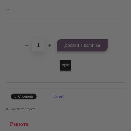
..
Добави в желани
Tweet
Сподели
Оцени продукта
Ревюта