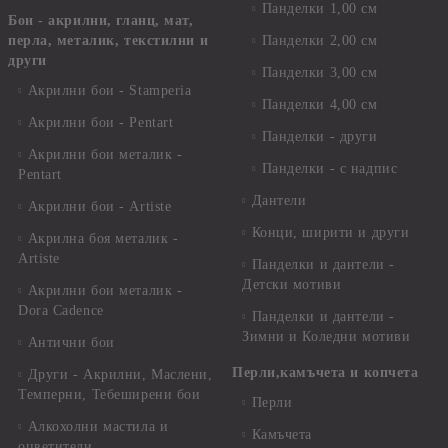
Панделки 1,00 см
Бои - акрилни, гланц, мат,
перла, металик, текстилни и
Панделки 2,00 см
други
Панделки 3,00 см
Акрилни бои - Stamperia
Панделки 4,00 см
Акрилни бои - Pentart
Панделки - други
Акрилни бои металик -
Панделки - с надпис
Pentart
Дантели
Акрилни бои - Artiste
Конци, ширити и други
Акрилна боя металик -
Artiste
Панделки и дантели -
Детски мотиви
Акрилни бои металик -
Dora Cadence
Панделки и дантели -
Зимни и Коледни мотиви
Антични бои
Перли,камъчета и копчета
Други - Акрилни, Маслени,
Темперни, Тебеширени бои
Перли
Алкохолни мастила и
Камъчета
оцветители