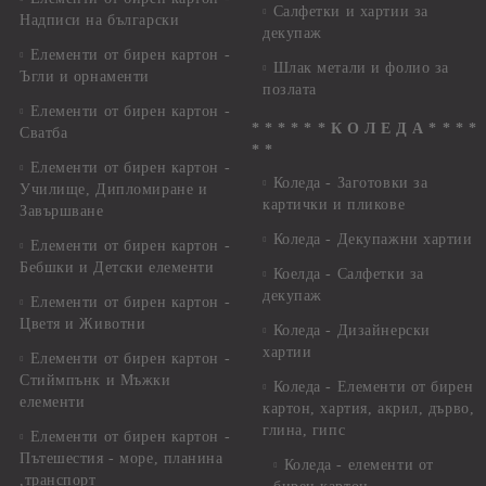
Салфетки и хартии за
Надписи на български
декупаж
Елементи от бирен картон -
Шлак метали и фолио за
Ъгли и орнаменти
позлата
Елементи от бирен картон -
* * * * * * К О Л Е Д А * * * *
Сватба
* *
Елементи от бирен картон -
Коледа - Заготовки за
Училище, Дипломиране и
картички и пликове
Завършване
Коледа - Декупажни хартии
Елементи от бирен картон -
Бебшки и Детски елементи
Коелда - Салфетки за
декупаж
Елементи от бирен картон -
Цветя и Животни
Коледа - Дизайнерски
хартии
Елементи от бирен картон -
Стиймпънк и Мъжки
Коледа - Eлементи от бирен
елементи
картон, хартия, акрил, дърво,
глина, гипс
Елементи от бирен картон -
Пътешестия - море, планина
Коледа - елементи от
,транспорт