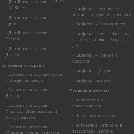
Дизайнерски хартии - 15.20
x 30.50 см.
Салфетки - Кухненски
мотиви, плодове и зеленчуци
Дизайнерски хартии -
други
Салфетки - Цветя и листа
Дизайнерски хартии -
Салфетки - Свети Валентин,
Сватби
Сватбени, Любов, Рожден
ден
Дизайнерски хартии -
Детски
Салфетки - Фонове и
бордюри
Елементи от хартия
Салфетки - Други
Елементи от хартия - Букви
и Цифри за Банери
Салфетки на пакет
Елементи от хартия -
Тампони и мастила
Детски
Апликатори и
Елементи от хартия -
пулверизатори
Училище, Дипломиране и
Перманентни мастила
Абитуриентски
Пигментни, багрилни и
Елементи от хартия -
тебеширени мастила
Животни, птици, пеперуди