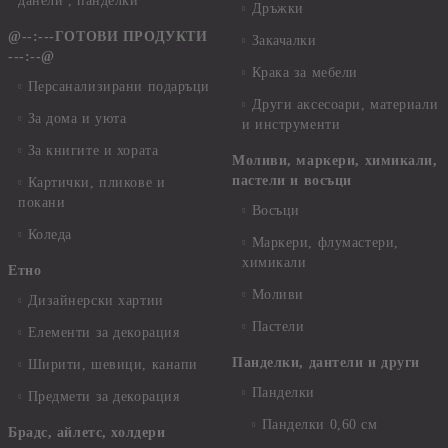
данели , панделки
Дръжки
@--:---ГОТОВИ ПРОДУКТИ
Закачалки
---:--@
Крака за мебели
Персанализирани подаръци
Други аксесоари, материали
За дома и уюта
и инструменти
За книгите и хората
Моливи, маркери, химикали,
пастели и восъци
Картички, пликове и
покани
Восъци
Коледа
Маркери, флумастери,
химикали
Етно
Моливи
Дизайнерски хартии
Пастели
Елементи за декорация
Панделки, дантели и други
Ширити, шевици, канапи
Панделки
Предмети за декорация
Панделки 0,60 см
Брадс, айлетс, холдери