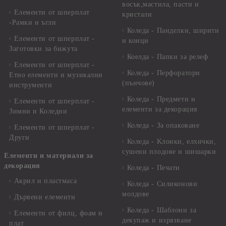
восък,мастила, пасти и
Елементи от шперплат
кристали
-Рамки и ъгли
Коледа - Панделки, ширити
Елементи от шперплат -
и конци
Заготовки за бижута
Коелда - Папки за релеф
Елементи от шперплат -
Коледа - Перфоратори
Етно елементи и музикални
(пънчове)
инструменти
Коледа - Предмети и
Елементи от шперплат -
елементи за декорация
Зимни и Коледни
Коледа - За опаковане
Елементи от шперплат -
Други
Коледа - Kлонки, елхички,
сушени плодове и шишарки
Елементи и материали за
декорация
Коледа - Печати
Акрил и пластмаса
Коледа - Силиконови
молдове
Дървени елементи
Коледа - Шаблони за
Елементи от филц, фоам и
декупаж и изрязване
плат