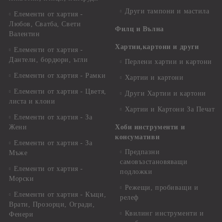
Други тампони и мастила
Елементи от хартия -
Любов, Сватба, Свети
Филц и Вълна
Валентин
Хартии,картони и други
Елементи от хартия -
Дантели, бордюри, ъгли
Перлени хартии и картони
Елементи от хартия - Рамки
Хартии и картони
Елементи от хартия - Цветя,
Други Хартии и картони
листа и клони
Хартии и Картони За Печат
Елементи от хартия - За
Жени
Хоби инструменти и
консумативи
Елементи от хартия - За
Предпазни
Мъже
самовъзстановяващи
Елементи от хартия -
подложки
Морски
Режещи, пробиващи и
Елементи от хартия - Къщи,
релеф
Врати, Прозорци, Огради,
Квилинг инструменти и
Фенери