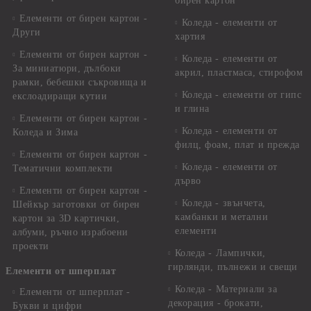
бирен картон
Елементи от бирен картон -
Коледа - елементи от
Други
хартия
Елементи от бирен картон -
Коледа - елементи от
За миниатюри, дълбоки
акрил, пластмаса, стирофом
рамки, бебешки съкровища и
Коледа - елементи от гипс
екслоадиращи кутии
и глина
Елементи от бирен картон -
Коледа - елементи от
Коледа и Зима
филц, фоам, плат и прежда
Елементи от бирен картон -
Коледа - елементи от
Тематични комплекти
дърво
Елементи от бирен картон -
Коледа - звънчета,
Шейкър заготовки от бирен
камбанки и метални
картон за 3D картички,
елементи
албуми, ръчно израбоени
проекти
Коледа - Лампички,
гирлянди, пълнежи и свещи
Елементи от шперплат
Коледа - Материали за
Елементи от шперплат -
декорация - брокати,
Букви и цифри