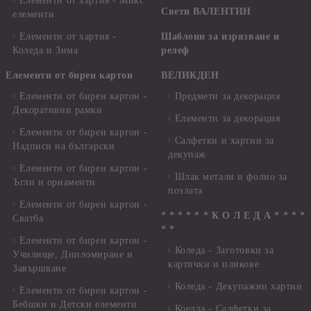
Елементи от хартия - Микс
Свети ВАЛЕНТИН
елементи
Елементи от хартия -
Шаблони за изрязване и
Коледа и Зима
релеф
Елементи от бирен картон
ВЕЛИКДЕН
Елементи от бирен картон -
Предмети за декорация
Декоративни рамки
Елементи за декорация
Елементи от бирен картон -
Салфетки и хартии за
Надписи на български
декупаж
Елементи от бирен картон -
Шлак метали и фолио за
Ъгли и орнаменти
позлата
Елементи от бирен картон -
* * * * * * К О Л Е Д А * * * *
Сватба
* *
Елементи от бирен картон -
Коледа - Заготовки за
Училище, Дипломиране и
картички и пликове
Завършване
Коледа - Декупажни хартии
Елементи от бирен картон -
Бебшки и Детски елементи
Коелда - Салфетки за