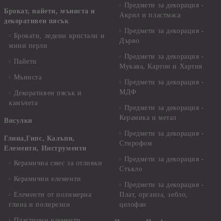
Предмети за декорация -
Брокат, пайети, мъниста и
Акрил и пластмаса
декоративен пясък
Предмети за декорация -
Брокати, ледени кристали и
Дърво
мини перли
Предмети за декорация -
Пайети
Мукава, Картон и Хартия
Мъниста
Предмети за декорация -
МДФ
Декоративен пясък и
камъчета
Предмети за декорация -
Керамика и метал
Висулки
Предмети за декорация -
Глина,Гипс, Калъпи,
Стирофом
Елементи, Инструменти
Предмети за декорация -
Керамична смес за отливки
Стъкло
Керамични елементи
Предмети за декорация -
Елементи от полимерна
Плат, органза, зебло,
глина и полирезин
целофан
Пластични елементи