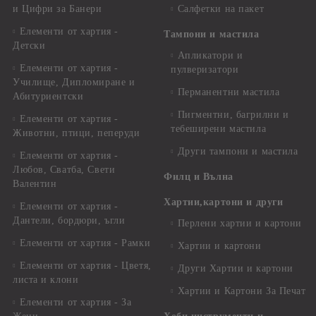
и Цифри за Банери
Салфетки на пакет
Елементи от хартия -
Тампони и мастила
Детски
Апликатори и
Елементи от хартия -
пулверизатори
Училище, Дипломиране и
Перманентни мастила
Абитуриентски
Пигментни, багрилни и
Елементи от хартия -
тебеширени мастила
Животни, птици, пеперуди
Други тампони и мастила
Елементи от хартия -
Любов, Сватба, Свети
Филц и Вълна
Валентин
Хартии,картони и други
Елементи от хартия -
Дантели, бордюри, ъгли
Перлени хартии и картони
Елементи от хартия - Рамки
Хартии и картони
Елементи от хартия - Цветя,
Други Хартии и картони
листа и клони
Хартии и Картони За Печат
Елементи от хартия - За