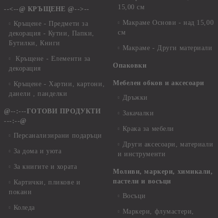
15,00 см
--<--@ КРЪЩЕНЕ @-->--
Макраме Основи - над 15,00
Кръщене - Предмети за
см
декорация - Кутии, Папки,
Бутилки, Книги
Макраме - Други материали
Кръщене - Елементи за
Опаковки
декорация
Мебелен обков и аксесоари
Кръщене - Хартии, картони,
данели , панделки
Дръжки
@--:---ГОТОВИ ПРОДУКТИ
Закачалки
---:--@
Крака за мебели
Персанализирани подаръци
Други аксесоари, материали
За дома и уюта
и инструменти
За книгите и хората
Моливи, маркери, химикали,
пастели и восъци
Картички, пликове и
покани
Восъци
Коледа
Маркери, флумастери,