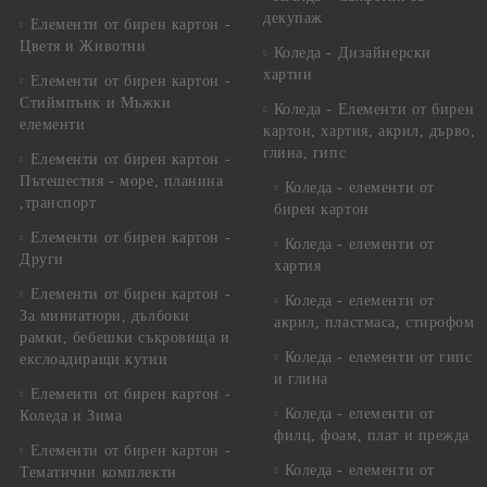
декупаж
Елементи от бирен картон -
Цветя и Животни
Коледа - Дизайнерски
хартии
Елементи от бирен картон -
Стиймпънк и Мъжки
Коледа - Eлементи от бирен
елементи
картон, хартия, акрил, дърво,
глина, гипс
Елементи от бирен картон -
Пътешестия - море, планина
Коледа - елементи от
,транспорт
бирен картон
Елементи от бирен картон -
Коледа - елементи от
Други
хартия
Елементи от бирен картон -
Коледа - елементи от
За миниатюри, дълбоки
акрил, пластмаса, стирофом
рамки, бебешки съкровища и
Коледа - елементи от гипс
екслоадиращи кутии
и глина
Елементи от бирен картон -
Коледа - елементи от
Коледа и Зима
филц, фоам, плат и прежда
Елементи от бирен картон -
Коледа - елементи от
Тематични комплекти