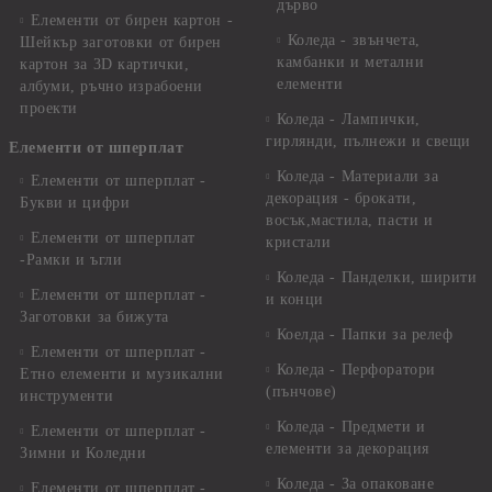
дърво
Елементи от бирен картон -
Коледа - звънчета,
Шейкър заготовки от бирен
камбанки и метални
картон за 3D картички,
елементи
албуми, ръчно израбоени
проекти
Коледа - Лампички,
гирлянди, пълнежи и свещи
Елементи от шперплат
Коледа - Материали за
Елементи от шперплат -
декорация - брокати,
Букви и цифри
восък,мастила, пасти и
Елементи от шперплат
кристали
-Рамки и ъгли
Коледа - Панделки, ширити
Елементи от шперплат -
и конци
Заготовки за бижута
Коелда - Папки за релеф
Елементи от шперплат -
Коледа - Перфоратори
Етно елементи и музикални
(пънчове)
инструменти
Коледа - Предмети и
Елементи от шперплат -
елементи за декорация
Зимни и Коледни
Коледа - За опаковане
Елементи от шперплат -