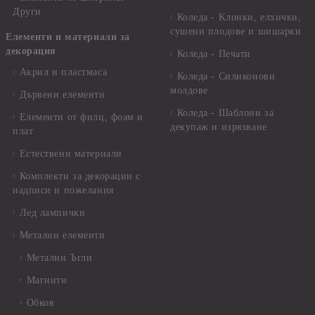
Други
Коледа - Kлонки, елхички,
сушени плодове и шишарки
Елементи и материали за
декорация
Коледа - Печати
Акрил и пластмаса
Коледа - Силиконови
молдове
Дървени елементи
Коледа - Шаблони за
Елементи от филц, фоам и
декупаж и изрязване
плат
Естествени материали
Комплекти за декорации с
надписи и пожелания
Лед лампички
Метални елементи
Метални Ъгли
Магнити
Обков