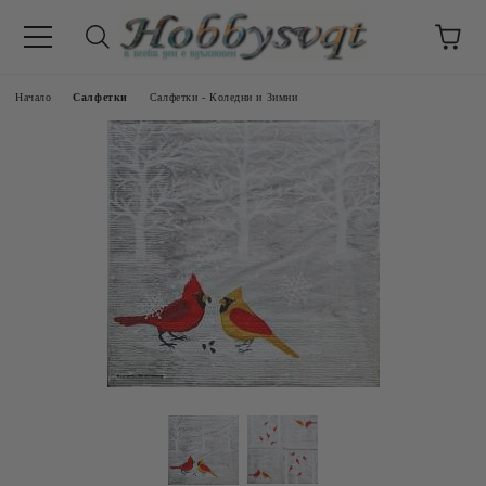
Начало
Салфетки
Салфетки - Коледни и Зимни