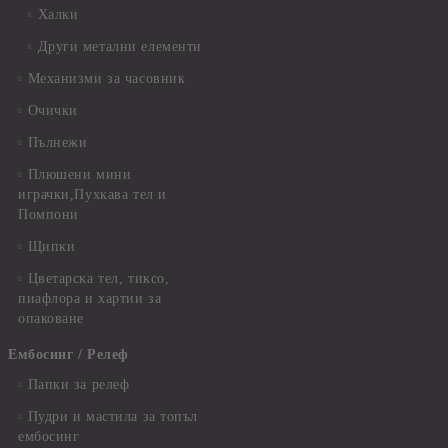
Халки
Други метални елементи
Механизми за часовник
Очички
Пълнежи
Плюшени мини
играчки,Пухкава тел и
Помпони
Щипки
Цветарска тел, тиксо,
пиафлора и хартии за
опаковане
Ембосинг / Релеф
Папки за релеф
Пудри и мастила за топъл
ембосинг