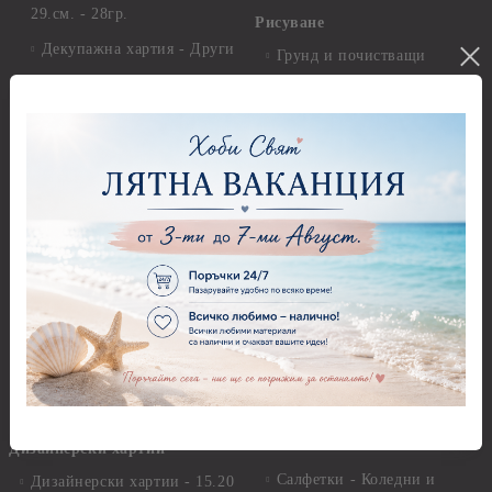
29.см. - 28гр.
Рисуване
Декупажна хартия - Други
Грунд и почистващи
разтвори
Антични пасти
Платна за рисуване
Вакс пасти
Стативи и поставки
Грунд, Основи, Релефни
пасти
Четки и инструменти
Варак, Шлак метал, Фолио,
Моливи, акварелни
Пантна
комплекти
Лакове и защитни покрития
Свещи
Лепила
Салфетки
Краклета и медиуми
Салфетки - Великден
Шаблони
Салфетки - Детски
Инструменти и пособия
Салфетки - Животни, птици
и насекоми
Дизайнерски хартии
Салфетки - Коледни и
Дизайнерски хартии - 15.20