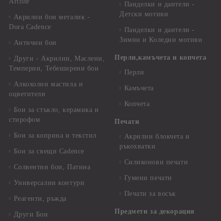
Artiste
Панделки и дантели -
Детски мотиви
Акрилни бои металик -
Dora Cadence
Панделки и дантели -
Зимни и Коледни мотиви
Антични бои
Перли,камъчета и копчета
Други - Акрилни, Маслени,
Темперни, Тебеширени бои
Перли
Алкохолни мастила и
Камъчета
оцветители
Копчета
Бои за стъкло, керамика и
стирофом
Печати
Бои за коприна и текстил
Акрилни блокчета и
ръкохватки
Бои за свещи Cadence
Силиконови печати
Солвентни бои, Патина
Гумени печати
Универсални контури
Печати за восък
Реагенти, ръжда
Предмети за декорация
Други Бои