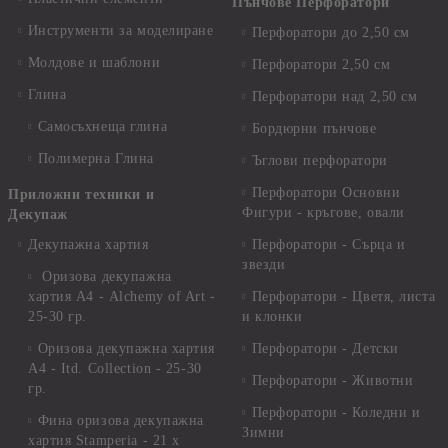
Пънчове Перфоратори
Инструменти за моделиране
Перфоратори до 2,50 см
Молдове и шаблони
Перфоратори 2,50 см
Глина
Перфоратори над 2,50 см
Самосъхнеща глина
Бордюрни пънчове
Полимерна Глина
Ъглови перфоратори
Перфоратори Основни
Приложни техники и
Фигури - кръгове, овали
Декупаж
Декупажна хартия
Перфоратори - Сърца и
звезди
Оризова декупажна
хартия А4 - Alchemy of Art -
Перфоратори - Цветя, листа
25-30 гр.
и клонки
Оризова декупажна хартия
Перфоратори - Детски
А4 - Itd. Collection - 25-30
Перфоратори - Животни
гр.
Перфоратори - Коледни и
Фина оризова декупажна
Зимни
хартия Stamperia - 21 х