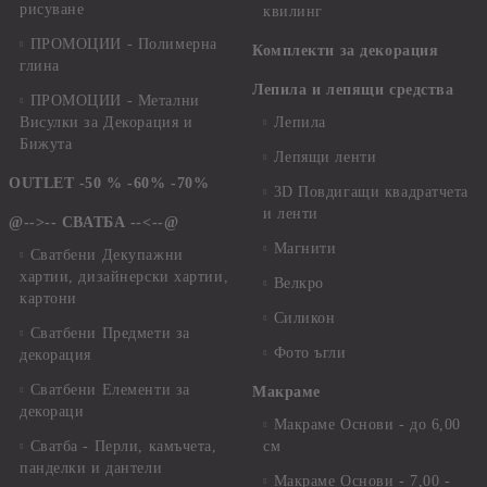
рисуване
квилинг
ПРОМОЦИИ - Полимерна
Комплекти за декорация
глина
Лепила и лепящи средства
ПРОМОЦИИ - Метални
Висулки за Декорация и
Лепила
Бижута
Лепящи ленти
OUTLET -50 % -60% -70%
3D Повдигащи квадратчета
и ленти
@-->-- СВАТБА --<--@
Магнити
Сватбени Декупажни
хартии, дизайнерски хартии,
Велкро
картони
Силикон
Сватбени Предмети за
Фото ъгли
декорация
Сватбени Елементи за
Макраме
декораци
Макраме Основи - до 6,00
Сватба - Перли, камъчета,
см
панделки и дантели
Макраме Основи - 7,00 -