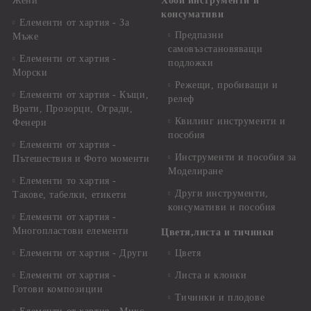
Жени
Хоби инструменти и
консумативи
Елементи от хартия - За
Предпазни
Мъже
самовъзстановяващи
Елементи от хартия -
подложки
Морски
Режещи, пробиващи и
Елементи от хартия - Къщи,
релеф
Врати, Прозорци, Огради,
Квилинг инструменти и
Фенери
пособия
Елементи от хартия -
Инструменти и пособия за
Пътешествия и Фото моменти
Моделиране
Елементи то хартия -
Други инструменти,
Такове, табелки, етикети
консумативи и пособия
Елементи от хартия -
Многопластови елементи
Цветя,листа и тичинки
Елементи от хартия - Други
Цветя
Елементи от хартия -
Листа и клонки
Готови композиции
Тичинки и плодове