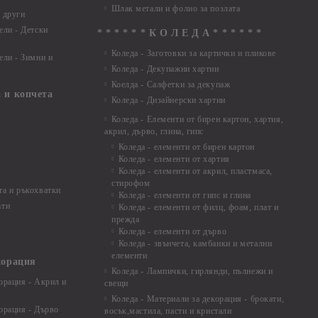
Шлак метали и фолио за позлата
 други
ели - Детски
* * * * * * К О Л Е Д А * * * * * *
Коледа - Заготовки за картички и пликове
ели - Зимни и
Коледа - Декупажни хартии
Коелда - Салфетки за декупаж
 и копчета
Коледа - Дизайнерски хартии
Коледа - Eлементи от бирен картон, хартия,
акрил, дърво, глина, гипс
Коледа - елементи от бирен картон
Коледа - елементи от хартия
Коледа - елементи от акрил, пластмаса,
стирофом
а и ръкохватки
Коледа - елементи от гипс и глина
ати
Коледа - елементи от филц, фоам, плат и
прежда
Коледа - елементи от дърво
Коледа - звънчета, камбанки и метални
елементи
корация
Коледа - Лампички, гирлянди, пълнежи и
орация - Акрил и
свещи
Коледа - Материали за декорация - брокати,
орация - Дърво
восък,мастила, пасти и кристали