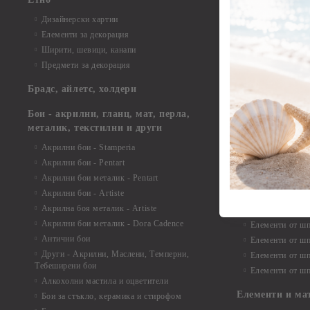
Елементи от би
Дизайнерски хартии
Елементи от би
Елементи за декорация
Елементи от би
Ширити, шевици, канапи
Елементи от би
Предмети за декорация
Елементи от би
Елементи от би
Брадс, айлетс, холдери
съкровища и екс
Елементи от би
Бои - акрилни, гланц, мат, перла,
Елементи от би
металик, текстилни и други
Елементи от би
Акрилни бои - Stamperia
3D картички, ал
Акрилни бои - Pentart
Елементи от ш
Акрилни бои металик - Pentart
Акрилни бои - Artiste
Елементи от шп
Акрилна боя металик - Artiste
Елементи от шп
Акрилни бои металик - Dora Cadence
Елементи от шп
Антични бои
Елементи от шп
Други - Акрилни, Маслени, Темперни,
Елементи от шп
Тебеширени бои
Елементи от шп
Алкохолни мастила и оцветители
Елементи и ма
Бои за стъкло, керамика и стирофом