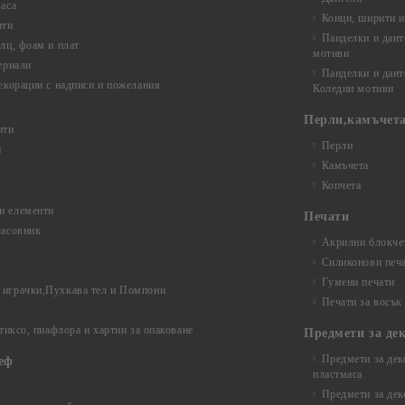
аса
Конци, ширити и
нти
Панделки и дант
лц, фоам и плат
мотиви
ериали
Панделки и дант
екорации с надписи и пожелания
Коледни мотиви
Перли,камъчета
нти
Перли
и
Камъчета
Копчета
и елементи
Печати
часовник
Акрилни блокчет
Силиконови печ
Гумени печати
играчки,Пухкава тел и Помпони
Печати за восък
 тиксо, пиафлора и хартии за опаковане
Предмети за де
Предмети за дек
еф
пластмаса
Предмети за дек