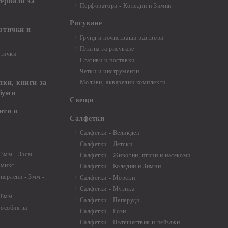
териали за
Перфоратори - Коледни и Зимни
Рисуване
артички и
Грунд и почистващи разтвори
Платна за рисуване
ртички
Стативи и поставки
Четки и инструменти
пки, книги за
Моливи, акварелни комплекти
буми
Свещи
нти и
Салфетки
Салфетки - Великден
Салфетки - Детски
 3мм - 35см.
Салфетки - Животни, птици и насекоми
 микс
Салфетки - Коледни и Зимни
 перлени - 3мм -
Салфетки - Морски
Салфетки - Музика
 8мм
Салфетки - Пеперуди
особия за
Салфетки - Рози
Салфетки - Пътешествия и пейзажи