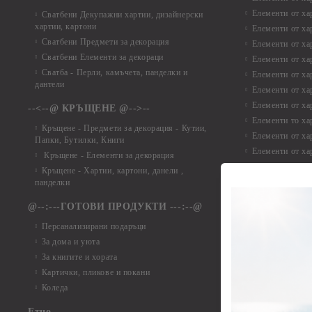
Елементи от ха
Сватбени Декупажни хартии, дизайнерски
хартии, картони
Елементи от ха
Сватбени Предмети за декорация
Елементи от ха
Сватбени Елементи за декораци
Елементи от ха
Сватба - Перли, камъчета, панделки и
Елементи от ха
дантели
Елементи от ха
Елементи от ха
--<--@ КРЪЩЕНЕ @-->--
Елементи то хар
Кръщене - Предмети за декорация - Кутии,
Елементи от ха
Папки, Бутилки, Книги
Елементи от ха
Кръщене - Елементи за декорация
Елементи от ха
Кръщене - Хартии, картони, данели ,
Елементи от ха
панделки
Елементи от ха
@--:---ГОТОВИ ПРОДУКТИ ---:--@
Елементи от б
Персанализирани подаръци
Елементи от би
За дома и уюта
Елементи от би
За книгите и хората
Елементи от би
Картички, пликове и покани
Елементи от би
Коледа
Елементи от би
Етно