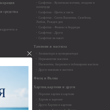
екорация
Салфетки - Кухненски мотиви, плодове и
зеленчуци
и средства
Салфетки - Цветя и листа
Салфетки - Свети Валентин, Сватбени,
Любов, Рожден ден
Салфетки - Фонове и бордюри
вадратчета и
Салфетки - Други
Салфетки на пакет
Тампони и мастила
Апликатори и пулверизатори
Перманентни мастила
Пигментни, багрилни и тебеширени мастила
Други тампони и мастила
- до 6,00 см
- 7,00 - 15,00 см
Филц и Вълна
- над 15,00 см
и материали
Хартии,картони и други
Перлени хартии и картони
Хартии и картони
и аксесоари
Други Хартии и картони