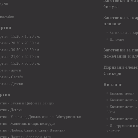
Заготовки и ма
диуми
бижута
 пособия
Заготовки за к
пликове
артии
Заготовки за ка
тии - 15.20 х 15.20 см.
Пликове
тии - 20.30 х 20.30 см.
тии - 30.50 х 30.50 см.
Заготовки за па
пожелания и ал
ртии - 21,00 х 29,70 см
тии - 15.20 x 30.50 см.
Изрязани елеме
ртии - други
Стикери
ртии - Сватби
ртии - Детски
Квилинг
Квилинг ленти -
артия
Квилинг ленти -
ртия - Букви и Цифри за Банери
Квилинг ленти -
ртия - Детски
30см.
ртия - Училище, Дипломиране и Абитуриентски
Квилинг ленти -
ртия - Животни, птици, пеперуди
Инструменти и п
ртия - Любов, Сватба, Свети Валентин
квилинг
ртия - Дантели, бордюри, ъгли