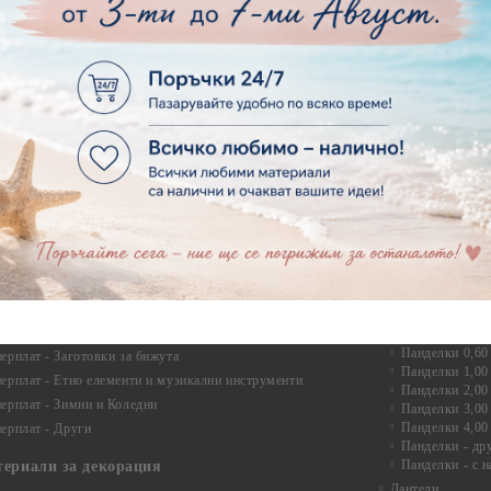
Дръжки
рен картон - Бебшки и Детски елементи
Закачалки
рен картон - Цветя и Животни
Крака за мебели
рен картон - Стиймпънк и Мъжки елементи
Други аксесоари
рен картон - Пътешестия - море, планина ,транспорт
инструменти
рен картон - Други
рен картон - За миниатюри, дълбоки рамки, бебешки
Моливи, маркер
лоадиращи кутии
пастели и восъ
рен картон - Коледа и Зима
Восъци
рен картон - Тематични комплекти
Маркери, флума
рен картон - Шейкър заготовки от бирен картон за
Моливи
буми, ръчно израбоени проекти
Пастели
перплат
Панделки, дант
ерплат - Букви и цифри
Панделки
ерплат -Рамки и ъгли
Панделки 0,60
ерплат - Заготовки за бижута
Панделки 1,00
ерплат - Етно елементи и музикални инструменти
Панделки 2,00
ерплат - Зимни и Коледни
Панделки 3,00
Панделки 4,00
ерплат - Други
Панделки - др
Панделки - с н
териали за декорация
Дантели