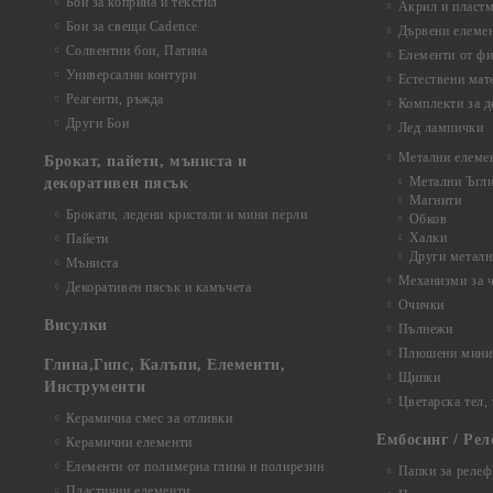
Бои за коприна и текстил
Акрил и пластм
Бои за свещи Cadence
Дървени елеме
Солвентни бои, Патина
Елементи от фи
Универсални контури
Естествени мат
Реагенти, ръжда
Комплекти за д
Други Бои
Лед лампички
Метални елеме
Брокат, пайети, мъниста и
Метални Ъгл
декоративен пясък
Магнити
Брокати, ледени кристали и мини перли
Обков
Халки
Пайети
Други металн
Мъниста
Механизми за 
Декоративен пясък и камъчета
Очички
Висулки
Пълнежи
Плюшени мини 
Глина,Гипс, Калъпи, Елементи,
Щипки
Инструменти
Цветарска тел,
Керамична смес за отливки
Ембосинг / Рел
Керамични елементи
Елементи от полимерна глина и полирезин
Папки за релеф
Пластични елементи