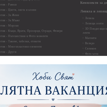
Комплекти за д
ртия - Рамки
ртия - Цветя, листа и клони
Лепила и лепящ
ртия - За Жени
Лепила
ртия - За Мъже
Лепящи ленти
ртия - Морски
3D Повдигащи к
ртия - Къщи, Врати, Прозорци, Огради, Фенери
ленти
ртия - Пътешествия и Фото моменти
Магнити
тия - Такове, табелки, етикети
Велкро
ртия - Многопластови елементи
Силикон
ртия - Други
Фото ъгли
ртия - Готови композиции
Макраме
ртия - Микс елементи
ртия - Коледа и Зима
Макраме Основи 
Макраме Основи 
ирен картон
Макраме Основи 
рен картон - Декоративни рамки
Макраме - Друг
рен картон - Надписи на български
Опаковки
рен картон - Ъгли и орнаменти
рен картон - Сватба
Мебелен обков 
рен картон - Училище, Дипломиране и Завършване