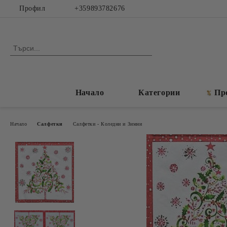
Профил
+359893782676
Начало
Категории
Пр
Начало
Салфетки
Салфетки - Коледни и Зимни