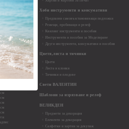
Хартии и Картони За Печат
Хоби инструменти и консумативи
Предпазни самовъзстановяващи подложки
, материали и
Режещи, пробиващи и релеф
Квилинг инструменти и пособия
и, химикали,
Инструменти и пособия за Моделиране
ци
Други инструменти, консумативи и пособия
Цветя,листа и тичинки
стери, химикали
Цветя
Листа и клонки
Тичинки и плодове
ели и други
Свети ВАЛЕНТИН
 см
Шаблони за изрязване и релеф
 см
 см
ВЕЛИКДЕН
 см
 см
Предмети за декорация
уги
Елементи за декорация
адпис
Салфетки и хартии за декупаж