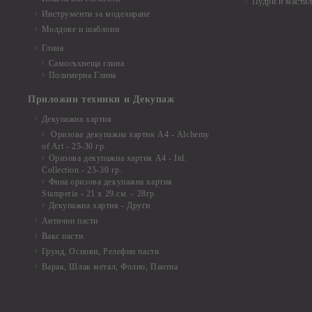
Пудри и мастил
Инструменти за моделиране
Молдове и шаблони
Глина
Самосъхнеща глина
Полимерна Глина
Приложни техники и Декупаж
Декупажна хартия
Оризова декупажна хартия А4 - Alchemy
of Art - 25-30 гр.
Оризова декупажна хартия А4 - Itd.
Collection - 25-30 гр.
Фина оризова декупажна хартия
Stamperia - 21 х 29.см. - 28гр.
Декупажна хартия - Други
Антични пасти
Вакс пасти
Грунд, Основи, Релефни пасти
Варак, Шлак метал, Фолио, Пантна