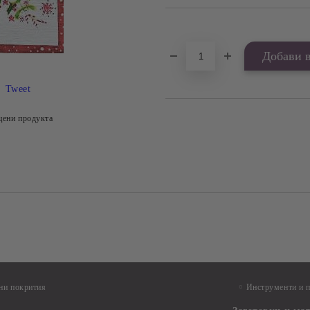
Добави в желани
Tweet
цени продукта
ни покрития
Инструменти и 