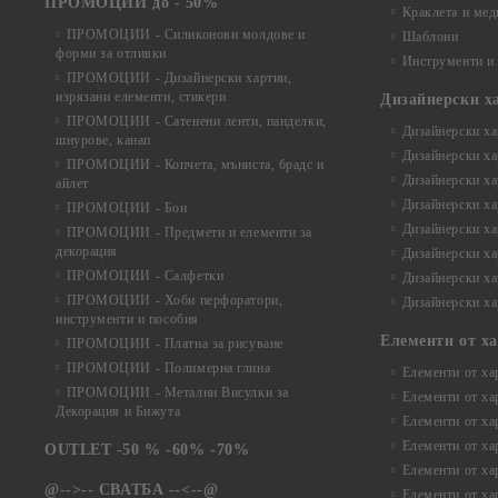
ПРОМОЦИИ до - 50%
Краклета и ме
ПРОМОЦИИ - Силиконови молдове и
Шаблони
форми за отливки
Инструменти и
ПРОМОЦИИ - Дизайнерски хартии,
изрязани елементи, стикери
Дизайнерски х
ПРОМОЦИИ - Сатенени ленти, панделки,
Дизайнерски хар
шнурове, канап
Дизайнерски хар
ПРОМОЦИИ - Копчета, мъниста, брадс и
Дизайнерски хар
айлет
Дизайнерски ха
ПРОМОЦИИ - Бои
Дизайнерски хар
ПРОМОЦИИ - Предмети и елементи за
декорация
Дизайнерски ха
ПРОМОЦИИ - Салфетки
Дизайнерски ха
ПРОМОЦИИ - Хоби перфоратори,
Дизайнерски ха
инструменти и пособия
Елементи от х
ПРОМОЦИИ - Платна за рисуване
ПРОМОЦИИ - Полимерна глина
Елементи от ха
ПРОМОЦИИ - Метални Висулки за
Елементи от ха
Декорация и Бижута
Елементи от ха
Елементи от ха
OUTLET -50 % -60% -70%
Елементи от ха
@-->-- СВАТБА --<--@
Елементи от ха