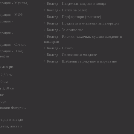
орация - Мукава,
Коледа - Панделки, ширити и конци
Коелда - Папки за релеф
корация - МДФ
Коледа - Перфоратори (пънчове)
орация -
Коледа - Предмети и елементи за декорация
Коледа - За опаковане
орация -
Коледа - Kлонки, елхички, сушени плодове и
шишарки
орация - Стъкло
Коледа - Печати
орация - Плат,
Коледа - Силиконови молдове
елофан
Коледа - Шаблони за декупаж и изрязване
ратори
2,50 см
50 см
 2,50 см
ве
тори
новни Фигури -
ърца и звезди
ветя, листа и