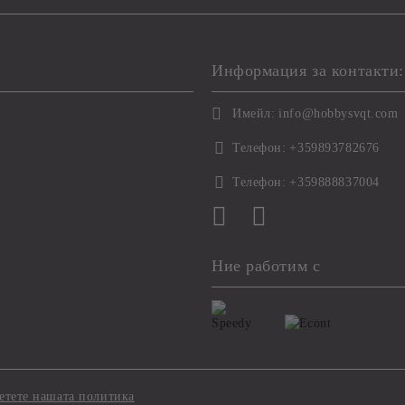
Информация за контакти:
Имейл:
info@hobbysvqt.com
Телефон:
+359893782676
Телефон:
+359888837004
Ние работим с
етете нашата политика