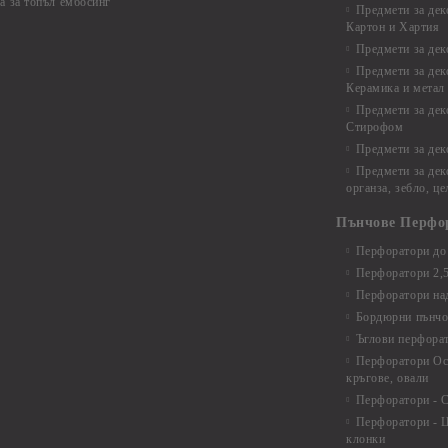
а за топъл ембосинг
Предмети за дек
Картон и Хартия
Предмети за де
Предмети за дек
Керамика и метал
Предмети за дек
Стирофом
Предмети за дек
Предмети за дек
органза, зебло, ц
Пънчове Перфо
Перфоратори до 
Перфоратори 2,
Перфоратори над
Бордюрни пънчо
Ъглови перфора
Перфоратори Ос
кръгове, овали
Перфоратори - С
Перфоратори - Ц
клонки