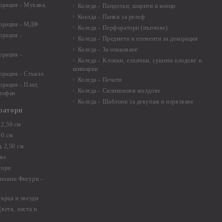
орация - Мукава,
Коледа - Панделки, ширити и конци
Коелда - Папки за релеф
корация - МДФ
Коледа - Перфоратори (пънчове)
орация -
Коледа - Предмети и елементи за декорация
Коледа - За опаковане
орация -
Коледа - Kлонки, елхички, сушени плодове и
шишарки
орация - Стъкло
Коледа - Печати
орация - Плат,
Коледа - Силиконови молдове
елофан
Коледа - Шаблони за декупаж и изрязване
ратори
2,50 см
50 см
 2,50 см
ве
тори
новни Фигури -
ърца и звезди
ветя, листа и