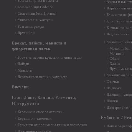
Бои за коприна и текстил
Акрил и пластм
Бои за свещи Cadence
Дървени елеме
Солвентни бои, Патина
Елементи от фи
Универсални контури
Естествени мат
Реагенти, ръжда
Комплекти за д
Други Бои
Лед лампички
Метални елеме
Брокат, пайети, мъниста и
Метални Ъгл
декоративен пясък
Магнити
Брокати, ледени кристали и мини перли
Обков
Халки
Пайети
Други металн
Мъниста
Механизми за 
Декоративен пясък и камъчета
Очички
Висулки
Пълнежи
Плюшени мини 
Глина,Гипс, Калъпи, Елементи,
Щипки
Инструменти
Цветарска тел,
Керамична смес за отливки
Ембосинг / Рел
Керамични елементи
Елементи от полимерна глина и полирезин
Папки за релеф
Пластични елементи