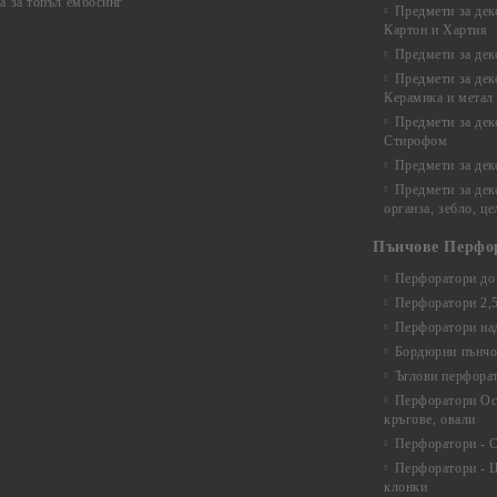
а за топъл ембосинг
Предмети за дек
Картон и Хартия
Предмети за де
Предмети за дек
Керамика и метал
Предмети за дек
Стирофом
Предмети за дек
Предмети за дек
органза, зебло, ц
Пънчове Перфо
Перфоратори до 
Перфоратори 2,
Перфоратори над
Бордюрни пънчо
Ъглови перфора
Перфоратори Ос
кръгове, овали
Перфоратори - С
Перфоратори - Ц
клонки