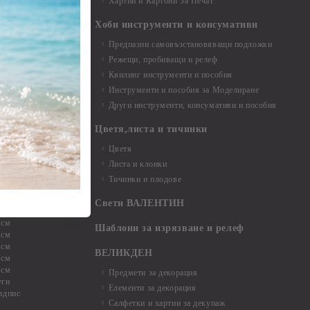
Хартии и Картони За Печат
Хоби инструменти и консумативи
Предпазни самовъзстановяващи подложки
, материали и
Режещи, пробиващи и релеф
Квилинг инструменти и пособия
и, химикали,
Инструменти и пособия за Моделиране
ци
Други инструменти, консумативи и пособия
Цветя,листа и тичинки
стери, химикали
Цветя
Листа и клонки
Тичинки и плодове
ели и други
Свети ВАЛЕНТИН
 см
Шаблони за изрязване и релеф
 см
 см
ВЕЛИКДЕН
 см
 см
Предмети за декорация
уги
Елементи за декорация
адпис
Салфетки и хартии за декупаж