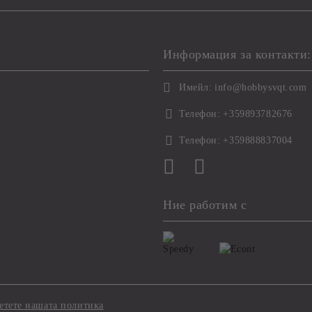
Информация за контакти:
Имейл:
info@hobbysvqt.com
Телефон:
+359893782676
Телефон:
+359888837004
Ние работим с
етете нашата политика