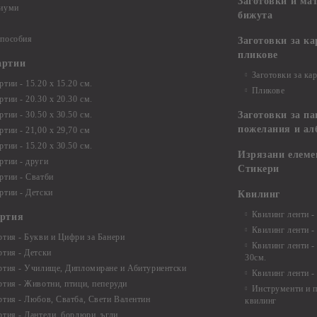
Заготовки и ма
диуми
бижута
 пособия
Заготовки за к
пликове
артии
Заготовки за ка
тии - 15.20 х 15.20 см.
Пликове
тии - 20.30 х 20.30 см.
тии - 30.50 х 30.50 см.
Заготовки за па
пожелания и ал
ртии - 21,00 х 29,70 см
тии - 15.20 x 30.50 см.
Изрязани елеме
ртии - други
Стикери
ртии - Сватби
ртии - Детски
Квилинг
Квилинг ленти -
артия
Квилинг ленти -
ртия - Букви и Цифри за Банери
Квилинг ленти -
ртия - Детски
30см.
ртия - Училище, Дипломиране и Абитуриентски
Квилинг ленти -
ртия - Животни, птици, пеперуди
Инструменти и п
ртия - Любов, Сватба, Свети Валентин
квилинг
ртия - Дантели, бордюри, ъгли