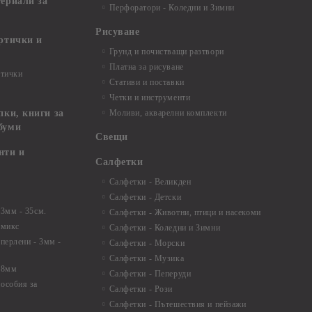
териали за
Перфоратори - Коледни и Зимни
Рисуване
артички и
Грунд и почистващи разтвори
Платна за рисуване
ртички
Стативи и поставки
Четки и инструменти
пки, книги за
Моливи, акварелни комплекти
буми
Свещи
нти и
Салфетки
Салфетки - Великден
Салфетки - Детски
 3мм - 35см.
Салфетки - Животни, птици и насекоми
 микс
Салфетки - Коледни и Зимни
 перлени - 3мм -
Салфетки - Морски
Салфетки - Музика
 8мм
Салфетки - Пеперуди
особия за
Салфетки - Рози
Салфетки - Пътешествия и пейзажи