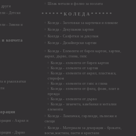
Шлак метали и фолио за позлата
 други
ели - Детски
* * * * * * К О Л Е Д А * * * * * *
Коледа - Заготовки за картички и пликове
ели - Зимни и
Коледа - Декупажни хартии
Коелда - Салфетки за декупаж
 и копчета
Коледа - Дизайнерски хартии
Коледа - Eлементи от бирен картон, хартия,
акрил, дърво, глина, гипс
Коледа - елементи от бирен картон
Коледа - елементи от хартия
Коледа - елементи от акрил, пластмаса,
стирофом
а и ръкохватки
Коледа - елементи от гипс и глина
ати
Коледа - елементи от филц, фоам, плат и
прежда
Коледа - елементи от дърво
Коледа - звънчета, камбанки и метални
елементи
корация
Коледа - Лампички, гирлянди, пълнежи и
орация - Акрил и
свещи
Коледа - Материали за декорация - брокати,
орация - Дърво
восък,мастила, пасти и кристали