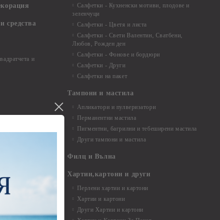
екорация
Салфетки - Кухненски мотиви, плодове и
зеленчуци
и средства
Салфетки - Цветя и листа
Салфетки - Свети Валентин, Сватбени,
Любов, Рожден ден
Салфетки - Фонове и бордюри
вадратчета и
Салфетки - Други
Салфетки на пакет
Тампони и мастила
Апликатори и пулверизатори
Перманентни мастила
Пигментни, багрилни и тебеширени мастила
Други тампони и мастила
- до 6,00 см
- 7,00 - 15,00 см
Филц и Вълна
- над 15,00 см
и материали
Хартии,картони и други
Перлени хартии и картони
Хартии и картони
и аксесоари
Други Хартии и картони