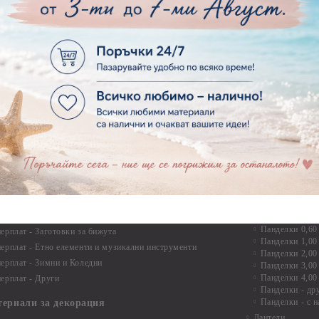
Дръжки
рен картон - Бебшки и Детски елементи
Закачалки
рен картон - Цветя и Животни
Крака за мебели
рен картон - Стиймпънк и Мъжки елементи
Други аксесоари
рен картон - Пътешестия - море, планина ,транспорт
инструменти
рен картон - Други
рен картон - За миниатюри, дълбоки рамки, бебешки
Моливи, маркер
лоадиращи кутии
пастели и восъ
рен картон - Коледа и Зима
Восъци
рен картон - Тематични комплекти
Маркери, флума
рен картон - Шейкър заготовки от бирен картон за
Моливи
буми, ръчно израбоени проекти
Пастели
перплат
Панделки, дант
ерплат - Букви и цифри
Панделки
ерплат -Рамки и ъгли
Панделки 0,60
ерплат - Заготовки за бижута
Панделки 1,00
ерплат - Етно елементи и музикални инструменти
Панделки 2,00
ерплат - Зимни и Коледни
Панделки 3,00
Панделки 4,00
ерплат - Други
Панделки - др
Панделки - с н
териали за декорация
Дантели