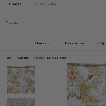
Профил
+359893782676
Начало
Категории
Пр
Начало
Салфетки
Салфетки - Коледни и Зимни