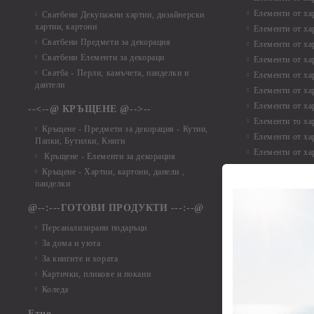
Елементи от ха
Сватбени Декупажни хартии, дизайнерски
хартии, картони
Елементи от ха
Сватбени Предмети за декорация
Елементи от ха
Сватбени Елементи за декораци
Елементи от ха
Сватба - Перли, камъчета, панделки и
Елементи от ха
дантели
Елементи от ха
Елементи от ха
--<--@ КРЪЩЕНЕ @-->--
Елементи то хар
Кръщене - Предмети за декорация - Кутии,
Елементи от ха
Папки, Бутилки, Книги
Елементи от ха
Кръщене - Елементи за декорация
Елементи от ха
Кръщене - Хартии, картони, данели ,
Елементи от ха
панделки
Елементи от ха
@--:---ГОТОВИ ПРОДУКТИ ---:--@
Елементи от б
Персанализирани подаръци
Елементи от би
За дома и уюта
Елементи от би
За книгите и хората
Елементи от би
Картички, пликове и покани
Елементи от би
Коледа
Елементи от би
Етно