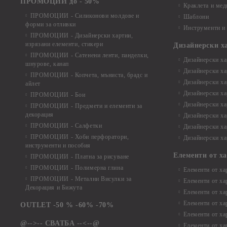
ПРОМОЦИИ до - 50%
Краклета и ме
ПРОМОЦИИ - Силиконови молдове и
Шаблони
форми за отливки
Инструменти и
ПРОМОЦИИ - Дизайнерски хартии,
изрязани елементи, стикери
Дизайнерски х
ПРОМОЦИИ - Сатенени ленти, панделки,
Дизайнерски хар
шнурове, канап
Дизайнерски хар
ПРОМОЦИИ - Копчета, мъниста, брадс и
Дизайнерски хар
айлет
Дизайнерски ха
ПРОМОЦИИ - Бои
Дизайнерски хар
ПРОМОЦИИ - Предмети и елементи за
декорация
Дизайнерски ха
ПРОМОЦИИ - Салфетки
Дизайнерски ха
ПРОМОЦИИ - Хоби перфоратори,
Дизайнерски ха
инструменти и пособия
Елементи от х
ПРОМОЦИИ - Платна за рисуване
ПРОМОЦИИ - Полимерна глина
Елементи от ха
ПРОМОЦИИ - Метални Висулки за
Елементи от ха
Декорация и Бижута
Елементи от ха
Елементи от ха
OUTLET -50 % -60% -70%
Елементи от ха
@-->-- СВАТБА --<--@
Елементи от ха