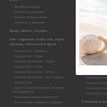
Елементи от би
Дизайнерски хартии
Елементи от би
Елементи за декорация
Елементи от би
Ширити, шевици, канапи
Елементи от би
Предмети за декорация
Елементи от би
Елементи от би
Брадс, айлетс, холдери
съкровища и екс
Елементи от би
Бои - акрилни, гланц, мат, перла,
Елементи от би
металик, текстилни и други
Елементи от би
Акрилни бои - Stamperia
3D картички, ал
Акрилни бои - Pentart
Елементи от ш
Акрилни бои металик - Pentart
Акрилни бои - Artiste
Елементи от шп
Акрилна боя металик - Artiste
Елементи от шп
Акрилни бои металик - Dora Cadence
Елементи от шп
Антични бои
Елементи от шп
Други - Акрилни, Маслени, Темперни,
Елементи от шп
Тебеширени бои
Елементи от шп
Алкохолни мастила и оцветители
Елементи и ма
Бои за стъкло, керамика и стирофом