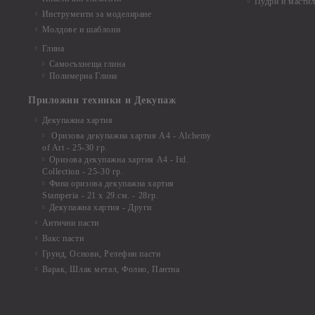
Пудри и мастил
Инструменти за моделиране
Молдове и шаблони
Глина
Самосъхнеща глина
Полимерна Глина
Приложни техники и Декупаж
Декупажна хартия
Оризова декупажна хартия А4 - Alchemy
of Art - 25-30 гр.
Оризова декупажна хартия А4 - Itd.
Collection - 25-30 гр.
Фина оризова декупажна хартия
Stamperia - 21 х 29.см. - 28гр.
Декупажна хартия - Други
Антични пасти
Вакс пасти
Грунд, Основи, Релефни пасти
Варак, Шлак метал, Фолио, Пантна