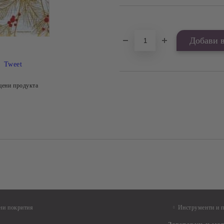
Добави в желани
Tweet
цени продукта
ни покрития
Инструменти и 