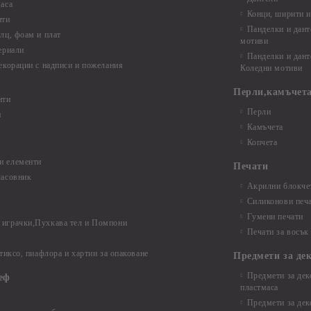
аса
Конци, ширити и
нти
Панделки и дант
лц, фоам и плат
мотиви
ериали
Панделки и дант
екорации с надписи и пожелания
Коледни мотиви
Перли,камъчета
нти
Перли
и
Камъчета
Копчета
и елементи
Печати
часовник
Акрилни блокчет
Силиконови печ
Гумени печати
играчки,Пухкава тел и Помпони
Печати за восък
 тиксо, пиафлора и хартии за опаковане
Предмети за де
Предмети за дек
еф
пластмаса
Предмети за дек