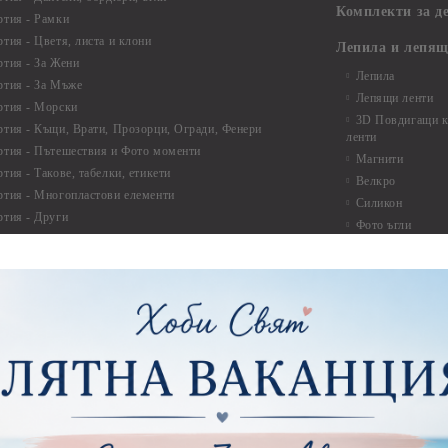
Комплекти за д
ртия - Рамки
ртия - Цветя, листа и клони
Лепила и лепящ
ртия - За Жени
Лепила
ртия - За Мъже
Лепящи ленти
ртия - Морски
3D Повдигащи к
ртия - Къщи, Врати, Прозорци, Огради, Фенери
ленти
ртия - Пътешествия и Фото моменти
Магнити
тия - Такове, табелки, етикети
Велкро
ртия - Многопластови елементи
Силикон
ртия - Други
Фото ъгли
ртия - Готови композиции
Макраме
ртия - Микс елементи
ртия - Коледа и Зима
Макраме Основи 
Макраме Основи 
ирен картон
Макраме Основи 
рен картон - Декоративни рамки
Макраме - Друг
рен картон - Надписи на български
Опаковки
рен картон - Ъгли и орнаменти
рен картон - Сватба
Мебелен обков 
рен картон - Училище, Дипломиране и Завършване