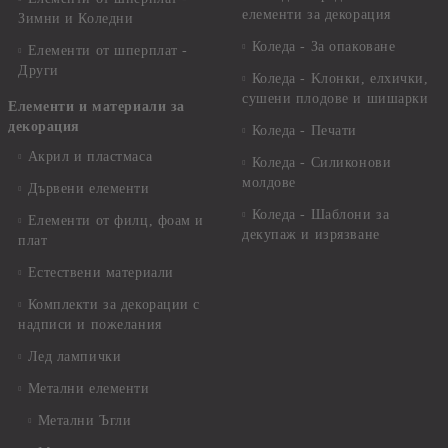
елементи за декорация
Зимни и Коледни
Коледа - За опаковане
Елементи от шперплат -
Други
Коледа - Kлонки, елхички,
сушени плодове и шишарки
Елементи и материали за
декорация
Коледа - Печати
Акрил и пластмаса
Коледа - Силиконови
молдове
Дървени елементи
Коледа - Шаблони за
Елементи от филц, фоам и
декупаж и изрязване
плат
Естествени материали
Комплекти за декорации с
надписи и пожелания
Лед лампички
Метални елементи
Метални Ъгли