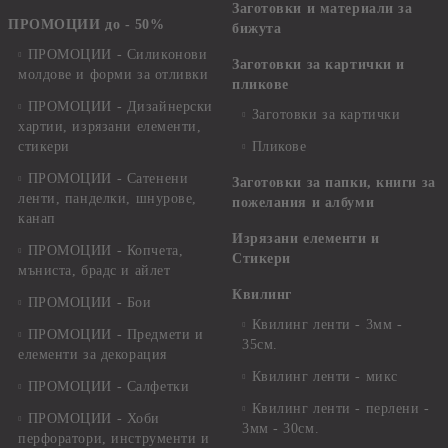
Заготовки и материали за
ПРОМОЦИИ до - 50%
бижута
ПРОМОЦИИ - Силиконови
Заготовки за картички и
молдове и форми за отливки
пликове
ПРОМОЦИИ - Дизайнерски
Заготовки за картички
хартии, изрязани елементи,
стикери
Пликове
ПРОМОЦИИ - Сатенени
Заготовки за папки, книги за
ленти, панделки, шнурове,
пожелания и албуми
канап
Изрязани елементи и
ПРОМОЦИИ - Копчета,
Стикери
мъниста, брадс и айлет
Квилинг
ПРОМОЦИИ - Бои
Квилинг ленти - 3мм -
ПРОМОЦИИ - Предмети и
35см.
елементи за декорация
Квилинг ленти - микс
ПРОМОЦИИ - Салфетки
Квилинг ленти - перлени -
ПРОМОЦИИ - Хоби
3мм - 30см.
перфоратори, инструменти и