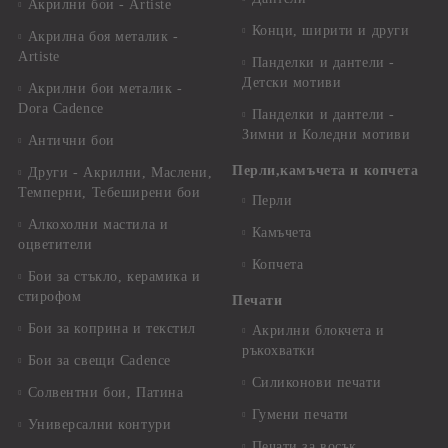
Акрилни бои - Artiste
Конци, ширити и други
Акрилна боя металик -
Artiste
Панделки и дантели -
Детски мотиви
Акрилни бои металик -
Dora Cadence
Панделки и дантели -
Зимни и Коледни мотиви
Антични бои
Перли,камъчета и копчета
Други - Акрилни, Маслени,
Темперни, Тебеширени бои
Перли
Алкохолни мастила и
Камъчета
оцветители
Копчета
Бои за стъкло, керамика и
стирофом
Печати
Бои за коприна и текстил
Акрилни блокчета и
ръкохватки
Бои за свещи Cadence
Силиконови печати
Солвентни бои, Патина
Гумени печати
Универсални контури
Печати за восък