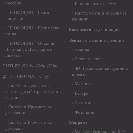
пособия
Квилинг ленти - 8мм
ПРОМОЦИИ - Платна за
Инструменти и пособия за
рисуване
квилинг
ПРОМОЦИИ - Полимерна
Комплекти за декорация
глина
Лепила и лепящи средства
ПРОМОЦИИ - Метални
Висулки за Декорация и
Лепила
Бижута
Лепящи ленти
OUTLET -50 % -60% -70%
3D Повдигащи квадратчета
и ленти
@-->-- СВАТБА --<--@
Магнити
Сватбени Декупажни
хартии, дизайнерски хартии,
Велкро
картони
Силикон
Сватбени Предмети за
Фото ъгли
декорация
Сватбени Елементи за
Макраме
декораци
Макраме Основи - до 6,00