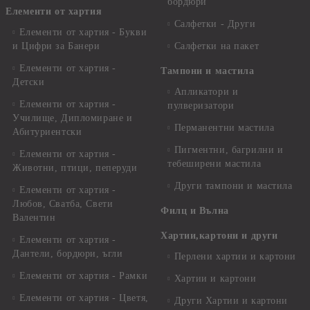
бордюри
Елементи от хартия
Салфетки - Други
Елементи от хартия - Букви
и Цифри за Банери
Салфетки на пакет
Елементи от хартия -
Тампони и мастила
Детски
Апликатори и
Елементи от хартия -
пулверизатори
Училище, Дипломиране и
Перманентни мастила
Абитуриентски
Пигментни, багрилни и
Елементи от хартия -
тебеширени мастила
Животни, птици, пеперуди
Други тампони и мастила
Елементи от хартия -
Любов, Сватба, Свети
Филц и Вълна
Валентин
Хартии,картони и други
Елементи от хартия -
Дантели, бордюри, ъгли
Перлени хартии и картони
Елементи от хартия - Рамки
Хартии и картони
Елементи от хартия - Цветя,
Други Хартии и картони