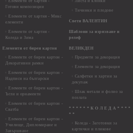
Елементи от хартия -
Листа и клонки
Готови композиции
Тичинки и плодове
Елементи от хартия - Микс
Свети ВАЛЕНТИН
елементи
Елементи от хартия -
Шаблони за изрязване и
Коледа и Зима
релеф
Елементи от бирен картон
ВЕЛИКДЕН
Елементи от бирен картон -
Предмети за декорация
Декоративни рамки
Елементи за декорация
Елементи от бирен картон -
Салфетки и хартии за
Надписи на български
декупаж
Елементи от бирен картон -
Шлак метали и фолио за
Ъгли и орнаменти
позлата
Елементи от бирен картон -
* * * * * * К О Л Е Д А * * * *
Сватба
* *
Елементи от бирен картон -
Коледа - Заготовки за
Училище, Дипломиране и
картички и пликове
Завършване