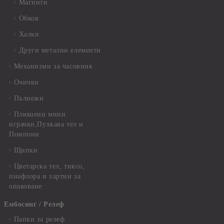
Магнити
Обков
Халки
Други метални елементи
Механизми за часовник
Очички
Пълнежи
Плюшени мини
играчки,Пухкава тел и
Помпони
Щипки
Цветарска тел, тиксо,
пиафлора и хартии за
опаковане
Ембосинг / Релеф
Папки за релеф