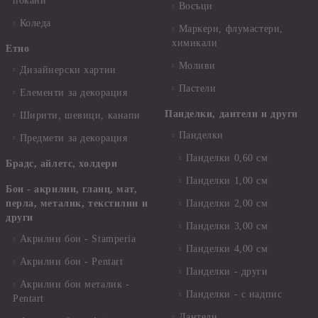
покани
Восъци
Коледа
Маркери, флумастери,
химикали
Етно
Моливи
Дизайнерски хартии
Пастели
Елементи за декорация
Панделки, дантели и други
Ширити, шевици, канапи
Панделки
Предмети за декорация
Панделки 0,60 см
Брадс, айлетс, холдери
Панделки 1,00 см
Бои - акрилни, гланц, мат,
перла, металик, текстилни и
Панделки 2,00 см
други
Панделки 3,00 см
Акрилни бои - Stamperia
Панделки 4,00 см
Акрилни бои - Pentart
Панделки - други
Акрилни бои металик -
Панделки - с надпис
Pentart
Дантели