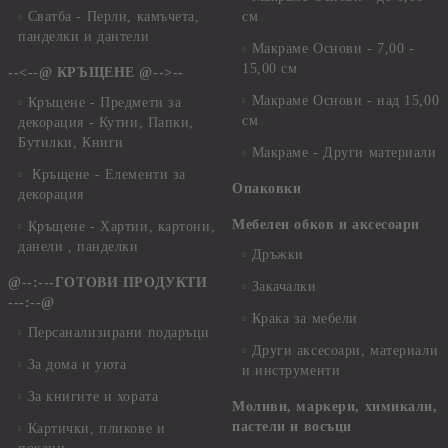
Сватба - Перли, камъчета,
см
панделки и дантели
Макраме Основи - 7,00 -
15,00 см
--<--@ КРЪЩЕНЕ @-->--
Макраме Основи - над 15,00
Кръщене - Предмети за
см
декорация - Кутии, Папки,
Бутилки, Книги
Макраме - Други материали
Кръщене - Елементи за
Опаковки
декорация
Мебелен обков и аксесоари
Кръщене - Хартии, картони,
данели , панделки
Дръжки
@--:---ГОТОВИ ПРОДУКТИ
Закачалки
---:--@
Крака за мебели
Персанализирани подаръци
Други аксесоари, материали
За дома и уюта
и инструменти
За книгите и хората
Моливи, маркери, химикали,
пастели и восъци
Картички, пликове и