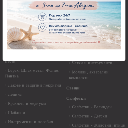
Перфоратори - Коледни и
Фина оризова декупажна
Зимни
хартия Stamperia - 21 х
29.см. - 28гр.
Рисуване
Декупажна хартия - Други
Грунд и почистващи
разтвори
Антични пасти
Платна за рисуване
Вакс пасти
Стативи и поставки
Грунд, Основи, Релефни
пасти
Четки и инструменти
Варак, Шлак метал, Фолио,
Моливи, акварелни
Пантна
комплекти
Лакове и защитни покрития
Свещи
Лепила
Салфетки
Краклета и медиуми
Салфетки - Великден
Шаблони
Салфетки - Детски
Инструменти и пособия
Салфетки - Животни, птици