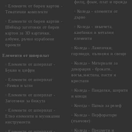
филц, фоам, плат и прежда
Елементи от бирен картон -
Коледа - елементи от
Тематични комплекти
дърво
Елементи от бирен картон -
Коледа - звънчета,
Шейкър заготовки от бирен
камбанки и метални
картон за 3D картички,
елементи
албуми, ръчно израбоени
проекти
Коледа - Лампички,
гирлянди, пълнежи и свещи
Елементи от шперплат
Коледа - Материали за
Елементи от шперплат -
декорация - брокати,
Букви и цифри
восък,мастила, пасти и
Елементи от шперплат
кристали
-Рамки и ъгли
Коледа - Панделки, ширити
Елементи от шперплат -
и конци
Заготовки за бижута
Коелда - Папки за релеф
Елементи от шперплат -
Коледа - Перфоратори
Етно елементи и музикални
(пънчове)
инструменти
Коледа - Предмети и
Елементи от шперплат -