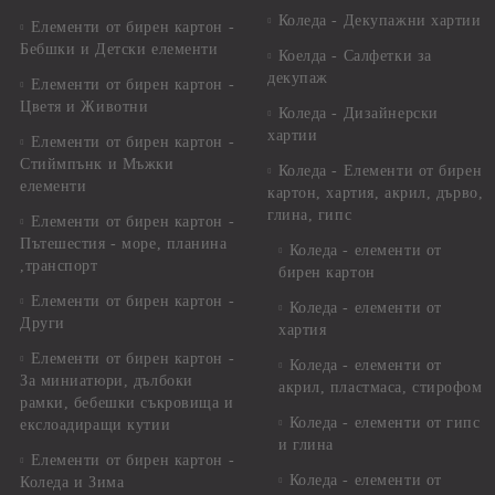
Коледа - Декупажни хартии
Елементи от бирен картон -
Бебшки и Детски елементи
Коелда - Салфетки за
декупаж
Елементи от бирен картон -
Цветя и Животни
Коледа - Дизайнерски
хартии
Елементи от бирен картон -
Стиймпънк и Мъжки
Коледа - Eлементи от бирен
елементи
картон, хартия, акрил, дърво,
глина, гипс
Елементи от бирен картон -
Пътешестия - море, планина
Коледа - елементи от
,транспорт
бирен картон
Елементи от бирен картон -
Коледа - елементи от
Други
хартия
Елементи от бирен картон -
Коледа - елементи от
За миниатюри, дълбоки
акрил, пластмаса, стирофом
рамки, бебешки съкровища и
Коледа - елементи от гипс
екслоадиращи кутии
и глина
Елементи от бирен картон -
Коледа - елементи от
Коледа и Зима