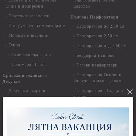
Елементи от полимерна
Плат, органза, зебло,
глина и полирезин
целофан
Пластични елементи
Пънчове Перфоратори
Инструменти за моделиране
Перфоратори до 2,50 см
Молдове и шаблони
Перфоратори 2,50 см
Глина
Перфоратори над 2,50 см
Самосъхнеща глина
Бордюрни пънчове
Полимерна Глина
Ъглови перфоратори
Перфоратори Основни
Приложни техники и
Фигури - кръгове, овали
Декупаж
Декупажна хартия
Перфоратори - Сърца и
звезди
Оризова декупажна
хартия А4 - Alchemy of Art -
Перфоратори - Цветя, листа
25-30 гр.
и клонки
Оризова декупажна хартия
Перфоратори - Детски
А4 - Itd. Collection - 25-30
Перфоратори - Животни
гр.