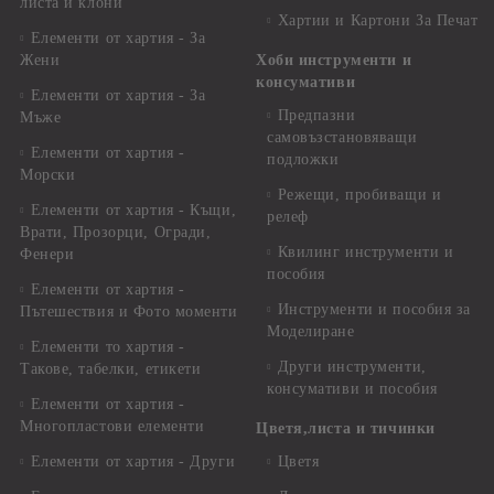
листа и клони
Хартии и Картони За Печат
Елементи от хартия - За
Жени
Хоби инструменти и
консумативи
Елементи от хартия - За
Предпазни
Мъже
самовъзстановяващи
Елементи от хартия -
подложки
Морски
Режещи, пробиващи и
Елементи от хартия - Къщи,
релеф
Врати, Прозорци, Огради,
Квилинг инструменти и
Фенери
пособия
Елементи от хартия -
Инструменти и пособия за
Пътешествия и Фото моменти
Моделиране
Елементи то хартия -
Други инструменти,
Такове, табелки, етикети
консумативи и пособия
Елементи от хартия -
Многопластови елементи
Цветя,листа и тичинки
Елементи от хартия - Други
Цветя