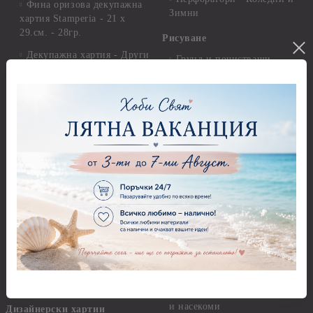
Фина оризова декупажна
Зимни
хартия Stamperia - 21 х
29.см. - 28гр.
Рисуване
Декупажна хартия - Други
Грунд и почистващи
разтвори
Антични пасти
Платна за рисуване
Вакс пасти
Стативи и поставки
Грунд, Основи, Релефни
пасти
Четки и инструменти
Варак, Шлак метал, Фолио,
Моливи, акварелни
Пантна
комплекти
Лакове и защитни покрития
Свещи
Лепила
Салфетки
Краклета и медиуми
Салфетки - Великден
Шаблони
Салфетки - Детски
Инструменти и пособия
Салфетки - Животни, птици
и насекоми
Дизайнерски хартии