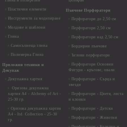
глина и полирезин
целофан
Пластични елементи
Пънчове Перфоратори
Инструменти за моделиране
Перфоратори до 2,50 см
Молдове и шаблони
Перфоратори 2,50 см
Глина
Перфоратори над 2,50 см
Самосъхнеща глина
Бордюрни пънчове
Полимерна Глина
Ъглови перфоратори
Перфоратори Основни
Приложни техники и
Фигури - кръгове, овали
Декупаж
Декупажна хартия
Перфоратори - Сърца и
звезди
Оризова декупажна
хартия А4 - Alchemy of Art -
Перфоратори - Цветя, листа
25-30 гр.
и клонки
Оризова декупажна хартия
Перфоратори - Детски
А4 - Itd. Collection - 25-30
Перфоратори - Животни
гр.
Перфоратори - Коледни и