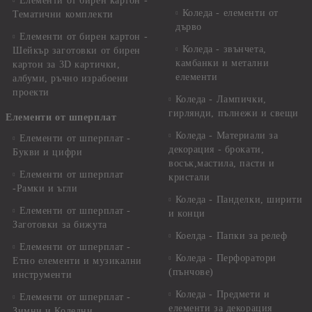
Елементи от бирен картон -
Коледа - елементи от
Тематични комплекти
дърво
Елементи от бирен картон -
Коледа - звънчета,
Шейкър заготовки от бирен
камбанки и метални
картон за 3D картички,
елементи
албуми, ръчно израбоени
проекти
Коледа - Лампички,
гирлянди, пълнежи и свещи
Елементи от шперплат
Коледа - Материали за
Елементи от шперплат -
декорация - брокати,
Букви и цифри
восък,мастила, пасти и
Елементи от шперплат
кристали
-Рамки и ъгли
Коледа - Панделки, ширити
Елементи от шперплат -
и конци
Заготовки за бижута
Коелда - Папки за релеф
Елементи от шперплат -
Коледа - Перфоратори
Етно елементи и музикални
(пънчове)
инструменти
Коледа - Предмети и
Елементи от шперплат -
елементи за декорация
Зимни и Коледни