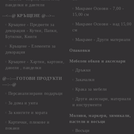
панделки и дантели
Макраме Основи - 7,00 -
15,00 см
--<--@ КРЪЩЕНЕ @-->--
Макраме Основи - над 15,00
Кръщене - Предмети за
см
декорация - Кутии, Папки,
Бутилки, Книги
Макраме - Други материали
Кръщене - Елементи за
Опаковки
декорация
Мебелен обков и аксесоари
Кръщене - Хартии, картони,
данели , панделки
Дръжки
@--:---ГОТОВИ ПРОДУКТИ
Закачалки
---:--@
Крака за мебели
Персанализирани подаръци
Други аксесоари, материали
За дома и уюта
и инструменти
За книгите и хората
Моливи, маркери, химикали,
пастели и восъци
Картички, пликове и
покани
Восъци