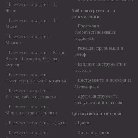
Елементи от хартия - За
Жени
Хоби инструменти и
консумативи
Елементи от хартия - За
Предпазни
Мъже
самовъзстановяващи
Елементи от хартия -
подложки
Морски
Режещи, пробиващи и
Елементи от хартия - Къщи,
релеф
Врати, Прозорци, Огради,
Квилинг инструменти и
Фенери
пособия
Елементи от хартия -
Инструменти и пособия за
Пътешествия и Фото моменти
Моделиране
Елементи то хартия -
Други инструменти,
Такове, табелки, етикети
консумативи и пособия
Елементи от хартия -
Многопластови елементи
Цветя,листа и тичинки
Елементи от хартия - Други
Цветя
Елементи от хартия -
Листа и клонки