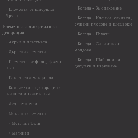
Коледа - За опаковане
Елементи от шперплат -
Други
Коледа - Kлонки, елхички,
сушени плодове и шишарки
Елементи и материали за
декорация
Коледа - Печати
Акрил и пластмаса
Коледа - Силиконови
молдове
Дървени елементи
Коледа - Шаблони за
Елементи от филц, фоам и
декупаж и изрязване
плат
Естествени материали
Комплекти за декорации с
надписи и пожелания
Лед лампички
Метални елементи
Метални Ъгли
Магнити