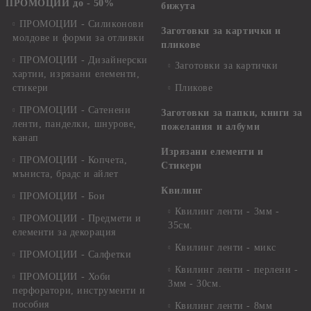
ПРОМОЦИИ до - 50%
бижута
ПРОМОЦИИ - Силиконови
Заготовки за картички и
молдове и форми за отливки
пликове
ПРОМОЦИИ - Дизайнерски
Заготовки за картички
хартии, изрязани елементи,
стикери
Пликове
ПРОМОЦИИ - Сатенени
Заготовки за папки, книги за
ленти, панделки, шнурове,
пожелания и албуми
канап
Изрязани елементи и
ПРОМОЦИИ - Копчета,
Стикери
мъниста, брадс и айлет
Квилинг
ПРОМОЦИИ - Бои
Квилинг ленти - 3мм -
ПРОМОЦИИ - Предмети и
35см.
елементи за декорация
Квилинг ленти - микс
ПРОМОЦИИ - Салфетки
Квилинг ленти - перлени -
ПРОМОЦИИ - Хоби
3мм - 30см.
перфоратори, инструменти и
пособия
Квилинг ленти - 8мм