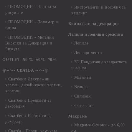
ПРОМОЦИИ - Платна за
Инструменти и пособия за
рисуване
квилинг
ПРОМОЦИИ - Полимерна
Комплекти за декорация
глина
Лепила и лепящи средства
ПРОМОЦИИ - Метални
Висулки за Декорация и
Лепила
Бижута
Лепящи ленти
OUTLET -50 % -60% -70%
3D Повдигащи квадратчета
и ленти
@-->-- СВАТБА --<--@
Магнити
Сватбени Декупажни
хартии, дизайнерски хартии,
Велкро
картони
Силикон
Сватбени Предмети за
Фото ъгли
декорация
Сватбени Елементи за
Макраме
декораци
Макраме Основи - до 6,00
Сватба - Перли, камъчета,
см