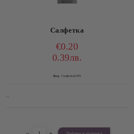
Салфетка
€0.20
0.39лв.
Код:
Салфетка2100
..
Добави в желани