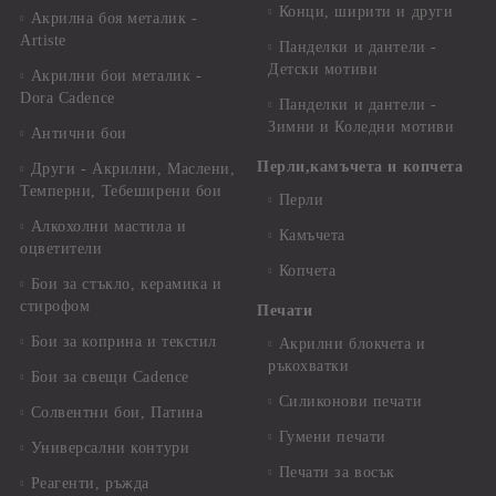
Конци, ширити и други
Акрилна боя металик -
Artiste
Панделки и дантели -
Детски мотиви
Акрилни бои металик -
Dora Cadence
Панделки и дантели -
Зимни и Коледни мотиви
Антични бои
Перли,камъчета и копчета
Други - Акрилни, Маслени,
Темперни, Тебеширени бои
Перли
Алкохолни мастила и
Камъчета
оцветители
Копчета
Бои за стъкло, керамика и
стирофом
Печати
Бои за коприна и текстил
Акрилни блокчета и
ръкохватки
Бои за свещи Cadence
Силиконови печати
Солвентни бои, Патина
Гумени печати
Универсални контури
Печати за восък
Реагенти, ръжда