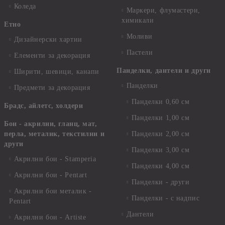
Коледа
Маркери, флумастери,
химикали
Етно
Моливи
Дизайнерски хартии
Пастели
Елементи за декорация
Панделки, дантели и други
Ширити, шевици, канапи
Панделки
Предмети за декорация
Панделки 0,60 см
Брадс, айлетс, холдери
Панделки 1,00 см
Бои - акрилни, гланц, мат,
перла, металик, текстилни и
Панделки 2,00 см
други
Панделки 3,00 см
Акрилни бои - Stamperia
Панделки 4,00 см
Акрилни бои - Pentart
Панделки - други
Акрилни бои металик -
Панделки - с надпис
Pentart
Дантели
Акрилни бои - Artiste