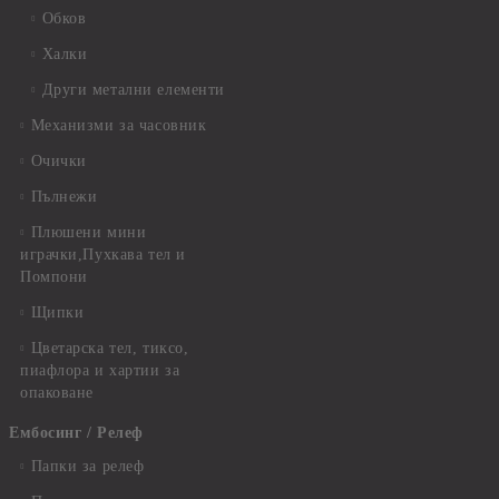
Обков
Халки
Други метални елементи
Механизми за часовник
Очички
Пълнежи
Плюшени мини
играчки,Пухкава тел и
Помпони
Щипки
Цветарска тел, тиксо,
пиафлора и хартии за
опаковане
Ембосинг / Релеф
Папки за релеф