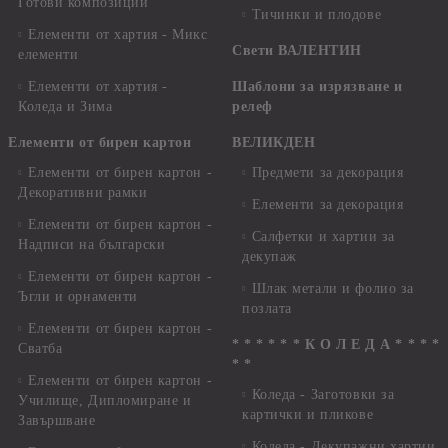
Готови композиции
Тичинки и плодове
Елементи от хартия - Микс
Свети ВАЛЕНТИН
елементи
Елементи от хартия -
Шаблони за изрязване и
Коледа и Зима
релеф
Елементи от бирен картон
ВЕЛИКДЕН
Елементи от бирен картон -
Предмети за декорация
Декоративни рамки
Елементи за декорация
Елементи от бирен картон -
Салфетки и хартии за
Надписи на български
декупаж
Елементи от бирен картон -
Шлак метали и фолио за
Ъгли и орнаменти
позлата
Елементи от бирен картон -
* * * * * * К О Л Е Д А * * * *
Сватба
* *
Елементи от бирен картон -
Коледа - Заготовки за
Училище, Дипломиране и
картички и пликове
Завършване
Коледа - Декупажни хартии