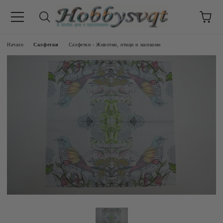
Начало
Салфетки
Салфетки - Животни, птици и насекоми