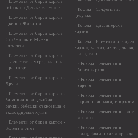
Елементи от бирен картон -
Бебшки и Детски елементи
Коелда - Салфетки за
декупаж
Елементи от бирен картон -
Цветя и Животни
Коледа - Дизайнерски
хартии
Елементи от бирен картон -
Стиймпънк и Мъжки
Коледа - Eлементи от бирен
елементи
картон, хартия, акрил, дърво,
глина, гипс
Елементи от бирен картон -
Пътешестия - море, планина
Коледа - елементи от
,транспорт
бирен картон
Елементи от бирен картон -
Коледа - елементи от
Други
хартия
Елементи от бирен картон -
Коледа - елементи от
За миниатюри, дълбоки
акрил, пластмаса, стирофом
рамки, бебешки съкровища и
Коледа - елементи от гипс
екслоадиращи кутии
и глина
Елементи от бирен картон -
Коледа - елементи от
Коледа и Зима
филц, фоам, плат и прежда