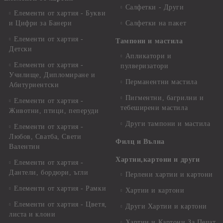
Салфетки - Други
Елементи от хартия - Букви
и Цифри за Банери
Салфетки на пакет
Елементи от хартия -
Тампони и мастила
Детски
Апликатори и
Елементи от хартия -
пулверизатори
Училище, Дипломиране и
Перманентни мастила
Абитуриентски
Пигментни, багрилни и
Елементи от хартия -
тебеширени мастила
Животни, птици, пеперуди
Други тампони и мастила
Елементи от хартия -
Любов, Сватба, Свети
Филц и Вълна
Валентин
Хартии,картони и други
Елементи от хартия -
Дантели, бордюри, ъгли
Перлени хартии и картони
Елементи от хартия - Рамки
Хартии и картони
Елементи от хартия - Цветя,
Други Хартии и картони
листа и клони
Хартии и Картони За Печат