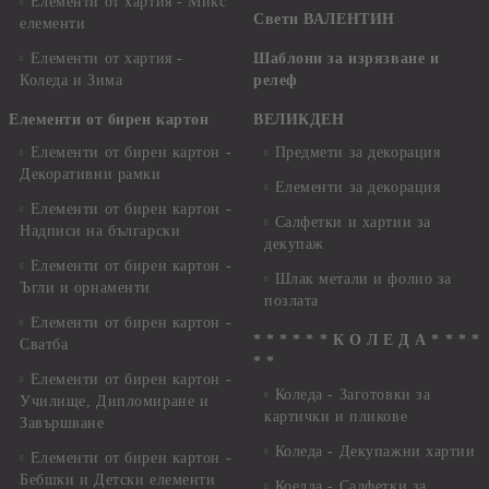
Елементи от хартия - Микс
Свети ВАЛЕНТИН
елементи
Елементи от хартия -
Шаблони за изрязване и
Коледа и Зима
релеф
Елементи от бирен картон
ВЕЛИКДЕН
Елементи от бирен картон -
Предмети за декорация
Декоративни рамки
Елементи за декорация
Елементи от бирен картон -
Салфетки и хартии за
Надписи на български
декупаж
Елементи от бирен картон -
Шлак метали и фолио за
Ъгли и орнаменти
позлата
Елементи от бирен картон -
* * * * * * К О Л Е Д А * * * *
Сватба
* *
Елементи от бирен картон -
Коледа - Заготовки за
Училище, Дипломиране и
картички и пликове
Завършване
Коледа - Декупажни хартии
Елементи от бирен картон -
Бебшки и Детски елементи
Коелда - Салфетки за