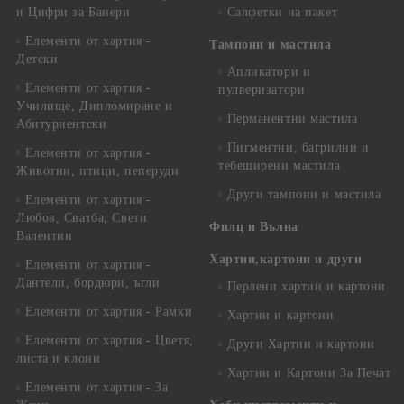
и Цифри за Банери
Салфетки на пакет
Елементи от хартия -
Тампони и мастила
Детски
Апликатори и
Елементи от хартия -
пулверизатори
Училище, Дипломиране и
Перманентни мастила
Абитуриентски
Пигментни, багрилни и
Елементи от хартия -
тебеширени мастила
Животни, птици, пеперуди
Други тампони и мастила
Елементи от хартия -
Любов, Сватба, Свети
Филц и Вълна
Валентин
Хартии,картони и други
Елементи от хартия -
Дантели, бордюри, ъгли
Перлени хартии и картони
Елементи от хартия - Рамки
Хартии и картони
Елементи от хартия - Цветя,
Други Хартии и картони
листа и клони
Хартии и Картони За Печат
Елементи от хартия - За