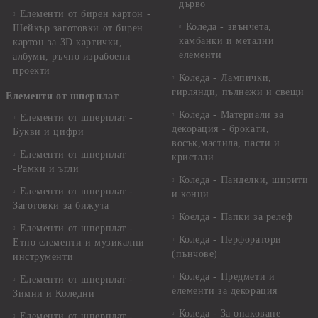
дърво
Елементи от бирен картон -
Коледа - звънчета,
Шейкър заготовки от бирен
камбанки и метални
картон за 3D картички,
елементи
албуми, ръчно израбоени
проекти
Коледа - Лампички,
гирлянди, пълнежи и свещи
Елементи от шперплат
Коледа - Материали за
Елементи от шперплат -
декорация - брокати,
Букви и цифри
восък,мастила, пасти и
Елементи от шперплат
кристали
-Рамки и ъгли
Коледа - Панделки, ширити
Елементи от шперплат -
и конци
Заготовки за бижута
Коелда - Папки за релеф
Елементи от шперплат -
Коледа - Перфоратори
Етно елементи и музикални
(пънчове)
инструменти
Коледа - Предмети и
Елементи от шперплат -
елементи за декорация
Зимни и Коледни
Коледа - За опаковане
Елементи от шперплат -