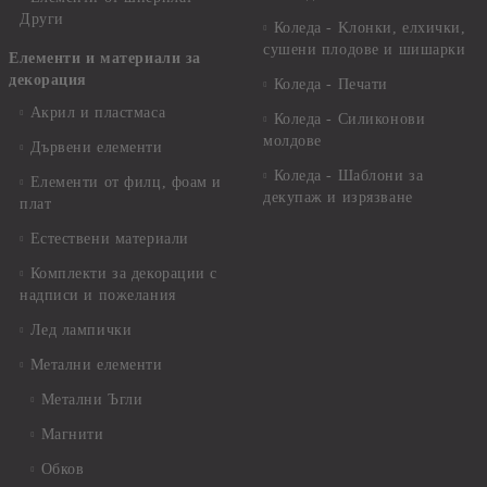
Други
Коледа - Kлонки, елхички,
сушени плодове и шишарки
Елементи и материали за
декорация
Коледа - Печати
Акрил и пластмаса
Коледа - Силиконови
молдове
Дървени елементи
Коледа - Шаблони за
Елементи от филц, фоам и
декупаж и изрязване
плат
Естествени материали
Комплекти за декорации с
надписи и пожелания
Лед лампички
Метални елементи
Метални Ъгли
Магнити
Обков