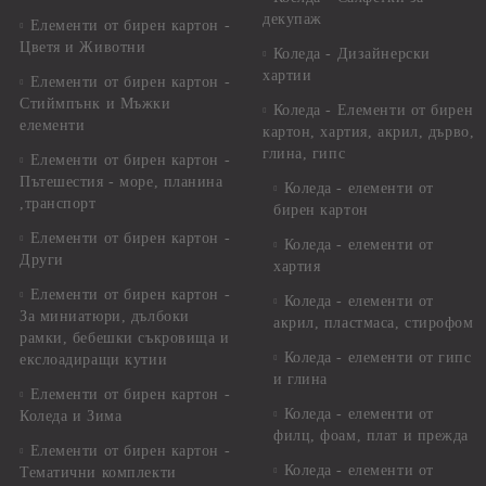
декупаж
Елементи от бирен картон -
Цветя и Животни
Коледа - Дизайнерски
хартии
Елементи от бирен картон -
Стиймпънк и Мъжки
Коледа - Eлементи от бирен
елементи
картон, хартия, акрил, дърво,
глина, гипс
Елементи от бирен картон -
Пътешестия - море, планина
Коледа - елементи от
,транспорт
бирен картон
Елементи от бирен картон -
Коледа - елементи от
Други
хартия
Елементи от бирен картон -
Коледа - елементи от
За миниатюри, дълбоки
акрил, пластмаса, стирофом
рамки, бебешки съкровища и
Коледа - елементи от гипс
екслоадиращи кутии
и глина
Елементи от бирен картон -
Коледа - елементи от
Коледа и Зима
филц, фоам, плат и прежда
Елементи от бирен картон -
Коледа - елементи от
Тематични комплекти