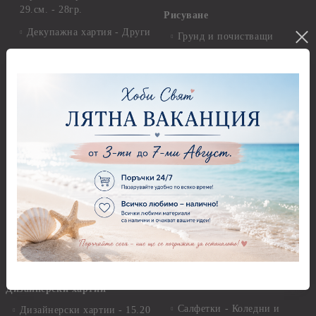
29.см. - 28гр.
Рисуване
Декупажна хартия - Други
Грунд и почистващи
разтвори
Антични пасти
Платна за рисуване
Вакс пасти
Стативи и поставки
Грунд, Основи, Релефни
пасти
Четки и инструменти
Варак, Шлак метал, Фолио,
Моливи, акварелни
Пантна
комплекти
Лакове и защитни покрития
Свещи
Лепила
Салфетки
Краклета и медиуми
Салфетки - Великден
Шаблони
Салфетки - Детски
Инструменти и пособия
Салфетки - Животни, птици
и насекоми
Дизайнерски хартии
Салфетки - Коледни и
Дизайнерски хартии - 15.20