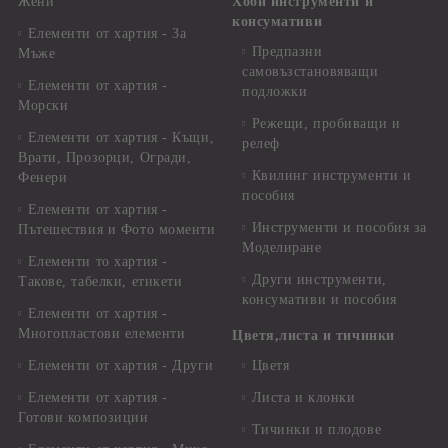
Жени
Хоби инструменти и
консумативи
Елементи от хартия - За
Предпазни
Мъже
самовъзстановяващи
Елементи от хартия -
подложки
Морски
Режещи, пробиващи и
Елементи от хартия - Къщи,
релеф
Врати, Прозорци, Огради,
Квилинг инструменти и
Фенери
пособия
Елементи от хартия -
Инструменти и пособия за
Пътешествия и Фото моменти
Моделиране
Елементи то хартия -
Други инструменти,
Такове, табелки, етикети
консумативи и пособия
Елементи от хартия -
Многопластови елементи
Цветя,листа и тичинки
Елементи от хартия - Други
Цветя
Елементи от хартия -
Листа и клонки
Готови композиции
Тичинки и плодове