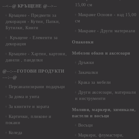
15,00 см
--<--@ КРЪЩЕНЕ @-->--
Макраме Основи - над 15,00
Кръщене - Предмети за
см
декорация - Кутии, Папки,
Бутилки, Книги
Макраме - Други материали
Кръщене - Елементи за
Опаковки
декорация
Мебелен обков и аксесоари
Кръщене - Хартии, картони,
данели , панделки
Дръжки
@--:---ГОТОВИ ПРОДУКТИ
Закачалки
---:--@
Крака за мебели
Персанализирани подаръци
Други аксесоари, материали
За дома и уюта
и инструменти
За книгите и хората
Моливи, маркери, химикали,
пастели и восъци
Картички, пликове и
покани
Восъци
Коледа
Маркери, флумастери,