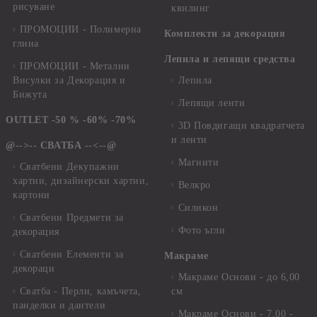
рисуване
квилинг
ПРОМОЦИИ - Полимерна
Комплекти за декорация
глина
Лепила и лепящи средства
ПРОМОЦИИ - Метални
Висулки за Декорация и
Лепила
Бижута
Лепящи ленти
OUTLET -50 % -60% -70%
3D Повдигащи квадратчета
и ленти
@-->-- СВАТБА --<--@
Магнити
Сватбени Декупажни
хартии, дизайнерски хартии,
Велкро
картони
Силикон
Сватбени Предмети за
Фото ъгли
декорация
Сватбени Елементи за
Макраме
декораци
Макраме Основи - до 6,00
Сватба - Перли, камъчета,
см
панделки и дантели
Макраме Основи - 7,00 -