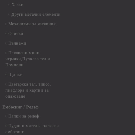
Халки
Други метални елементи
Механизми за часовник
Очички
Пълнежи
Плюшени мини
играчки,Пухкава тел и
Помпони
Щипки
Цветарска тел, тиксо,
пиафлора и хартии за
опаковане
Ембосинг / Релеф
Папки за релеф
Пудри и мастила за топъл
ембосинг