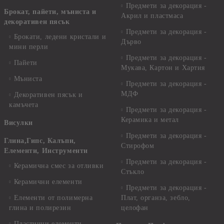
Предмети за декорация -
Брокат, пайети, мъниста и
Акрил и пластмаса
декоративен пясък
Предмети за декорация -
Брокати, ледени кристали и
Дърво
мини перли
Предмети за декорация -
Пайети
Мукава, Картон и Хартия
Мъниста
Предмети за декорация -
МДФ
Декоративен пясък и
камъчета
Предмети за декорация -
Керамика и метал
Висулки
Предмети за декорация -
Глина,Гипс, Калъпи,
Стирофом
Елементи, Инструменти
Предмети за декорация -
Керамична смес за отливки
Стъкло
Керамични елементи
Предмети за декорация -
Елементи от полимерна
Плат, органза, зебло,
глина и полирезин
целофан
Пластични елементи