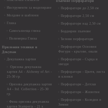
Пънчове Перфоратори
Инструменти за моделиране
Перфоратори до 2,50 см
Молдове и шаблони
Перфоратори 2,50 см
Глина
Перфоратори над 2,50 см
Самосъхнеща глина
Бордюрни пънчове
Полимерна Глина
Ъглови перфоратори
Перфоратори Основни
Приложни техники и
Фигури - кръгове, овали
Декупаж
Декупажна хартия
Перфоратори - Сърца и
звезди
Оризова декупажна
хартия А4 - Alchemy of Art -
Перфоратори - Цветя, листа
25-30 гр.
и клонки
Оризова декупажна хартия
Перфоратори - Детски
А4 - Itd. Collection - 25-30
Перфоратори - Животни
гр.
Перфоратори - Коледни и
Фина оризова декупажна
Зимни
хартия Stamperia - 21 х