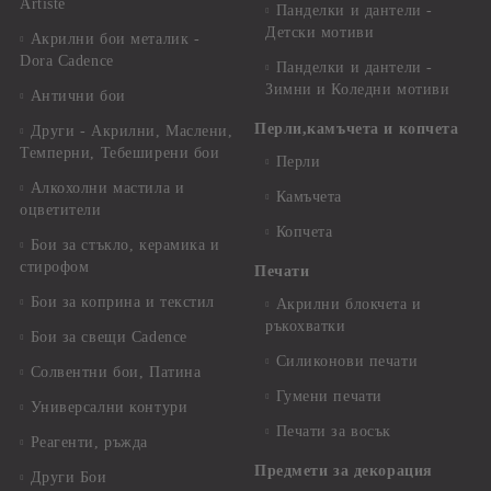
Artiste
Панделки и дантели -
Детски мотиви
Акрилни бои металик -
Dora Cadence
Панделки и дантели -
Зимни и Коледни мотиви
Антични бои
Перли,камъчета и копчета
Други - Акрилни, Маслени,
Темперни, Тебеширени бои
Перли
Алкохолни мастила и
Камъчета
оцветители
Копчета
Бои за стъкло, керамика и
стирофом
Печати
Бои за коприна и текстил
Акрилни блокчета и
ръкохватки
Бои за свещи Cadence
Силиконови печати
Солвентни бои, Патина
Гумени печати
Универсални контури
Печати за восък
Реагенти, ръжда
Предмети за декорация
Други Бои