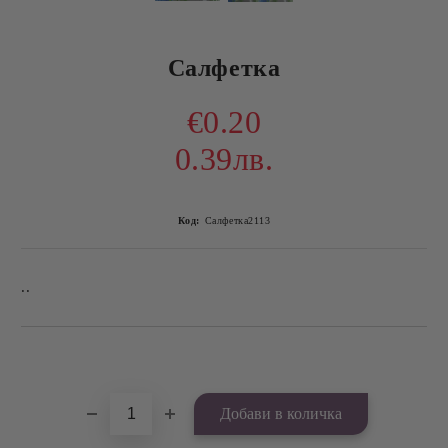
Салфетка
€0.20
0.39лв.
Код:
Салфетка2113
..
Добави в желани