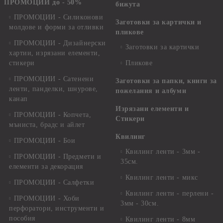
ПРОМОЦИИ до - 50%
бижута
ПРОМОЦИИ - Силиконови
Заготовки за картички и
молдове и форми за отливки
пликове
ПРОМОЦИИ - Дизайнерски
Заготовки за картички
хартии, изрязани елементи,
стикери
Пликове
ПРОМОЦИИ - Сатенени
Заготовки за папки, книги за
ленти, панделки, шнурове,
пожелания и албуми
канап
Изрязани елементи и
ПРОМОЦИИ - Копчета,
Стикери
мъниста, брадс и айлет
Квилинг
ПРОМОЦИИ - Бои
Квилинг ленти - 3мм -
ПРОМОЦИИ - Предмети и
35см.
елементи за декорация
Квилинг ленти - микс
ПРОМОЦИИ - Салфетки
Квилинг ленти - перлени -
ПРОМОЦИИ - Хоби
3мм - 30см.
перфоратори, инструменти и
пособия
Квилинг ленти - 8мм