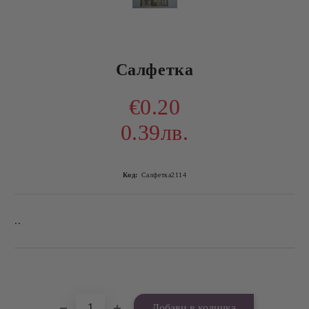
Салфетка
€0.20
0.39лв.
Код:
Салфетка2114
..
Добави в желани