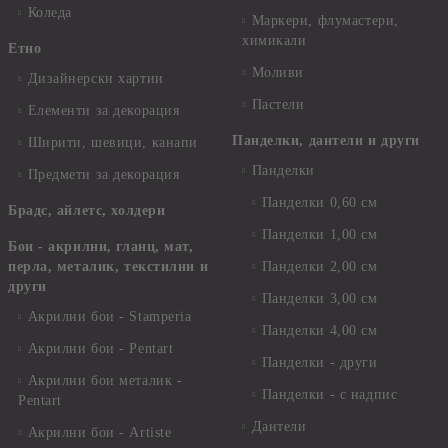
Коледа
Маркери, флумастери,
химикали
Етно
Моливи
Дизайнерски хартии
Пастели
Елементи за декорация
Панделки, дантели и други
Ширити, шевици, канапи
Панделки
Предмети за декорация
Панделки 0,60 см
Брадс, айлетс, холдери
Панделки 1,00 см
Бои - акрилни, гланц, мат,
перла, металик, текстилни и
Панделки 2,00 см
други
Панделки 3,00 см
Акрилни бои - Stamperia
Панделки 4,00 см
Акрилни бои - Pentart
Панделки - други
Акрилни бои металик -
Панделки - с надпис
Pentart
Дантели
Акрилни бои - Artiste