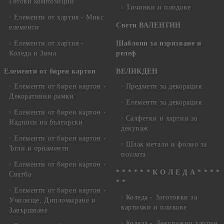
Готови композиции
Тичинки и плодове
Елементи от хартия - Микс
Свети ВАЛЕНТИН
елементи
Елементи от хартия -
Шаблони за изрязване и
Коледа и Зима
релеф
Елементи от бирен картон
ВЕЛИКДЕН
Елементи от бирен картон -
Предмети за декорация
Декоративни рамки
Елементи за декорация
Елементи от бирен картон -
Салфетки и хартии за
Надписи на български
декупаж
Елементи от бирен картон -
Шлак метали и фолио за
Ъгли и орнаменти
позлата
Елементи от бирен картон -
* * * * * * К О Л Е Д А * * * *
Сватба
* *
Елементи от бирен картон -
Коледа - Заготовки за
Училище, Дипломиране и
картички и пликове
Завършване
Коледа - Декупажни хартии