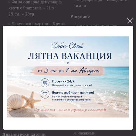
Фина оризова декупажна
Зимни
хартия Stamperia - 21 х
29.см. - 28гр.
Рисуване
Декупажна хартия - Други
Грунд и почистващи
разтвори
Антични пасти
Платна за рисуване
Вакс пасти
Стативи и поставки
Грунд, Основи, Релефни
пасти
Четки и инструменти
Варак, Шлак метал, Фолио,
Моливи, акварелни
Пантна
комплекти
Лакове и защитни покрития
Свещи
Лепила
Салфетки
Краклета и медиуми
Салфетки - Великден
Шаблони
Салфетки - Детски
Инструменти и пособия
Салфетки - Животни, птици
и насекоми
Дизайнерски хартии