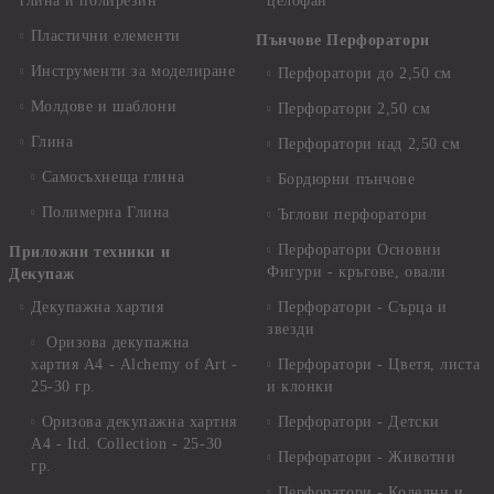
глина и полирезин
целофан
Пластични елементи
Пънчове Перфоратори
Инструменти за моделиране
Перфоратори до 2,50 см
Молдове и шаблони
Перфоратори 2,50 см
Глина
Перфоратори над 2,50 см
Самосъхнеща глина
Бордюрни пънчове
Полимерна Глина
Ъглови перфоратори
Перфоратори Основни
Приложни техники и
Фигури - кръгове, овали
Декупаж
Декупажна хартия
Перфоратори - Сърца и
звезди
Оризова декупажна
хартия А4 - Alchemy of Art -
Перфоратори - Цветя, листа
25-30 гр.
и клонки
Оризова декупажна хартия
Перфоратори - Детски
А4 - Itd. Collection - 25-30
Перфоратори - Животни
гр.
Перфоратори - Коледни и