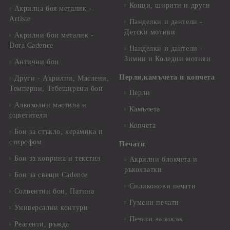
Конци, ширити и други
Акрилна боя металик -
Artiste
Панделки и дантели -
Детски мотиви
Акрилни бои металик -
Dora Cadence
Панделки и дантели -
Зимни и Коледни мотиви
Антични бои
Перли,камъчета и копчета
Други - Акрилни, Маслени,
Темперни, Тебеширени бои
Перли
Алкохолни мастила и
Камъчета
оцветители
Копчета
Бои за стъкло, керамика и
стирофом
Печати
Бои за коприна и текстил
Акрилни блокчета и
ръкохватки
Бои за свещи Cadence
Силиконови печати
Солвентни бои, Патина
Гумени печати
Универсални контури
Печати за восък
Реагенти, ръжда