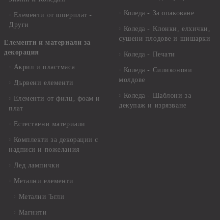
Коледа - За опаковане
Елементи от шперплат -
Други
Коледа - Kлонки, елхички,
сушени плодове и шишарки
Елементи и материали за
декорация
Коледа - Печати
Акрил и пластмаса
Коледа - Силиконови
молдове
Дървени елементи
Коледа - Шаблони за
Елементи от филц, фоам и
декупаж и изрязване
плат
Естествени материали
Комплекти за декорации с
надписи и пожелания
Лед лампички
Метални елементи
Метални Ъгли
Магнити