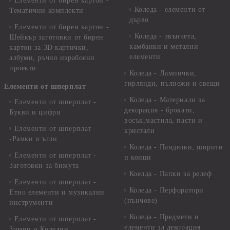
Елементи от бирен картон -
Коледа - елементи от
Тематични комплекти
дърво
Елементи от бирен картон -
Коледа - звънчета,
Шейкър заготовки от бирен
камбанки и метални
картон за 3D картички,
елементи
албуми, ръчно израбоени
проекти
Коледа - Лампички,
гирлянди, пълнежи и свещи
Елементи от шперплат
Коледа - Материали за
Елементи от шперплат -
декорация - брокати,
Букви и цифри
восък,мастила, пасти и
Елементи от шперплат
кристали
-Рамки и ъгли
Коледа - Панделки, ширити
Елементи от шперплат -
и конци
Заготовки за бижута
Коелда - Папки за релеф
Елементи от шперплат -
Коледа - Перфоратори
Етно елементи и музикални
(пънчове)
инструменти
Коледа - Предмети и
Елементи от шперплат -
елементи за декорация
Зимни и Коледни