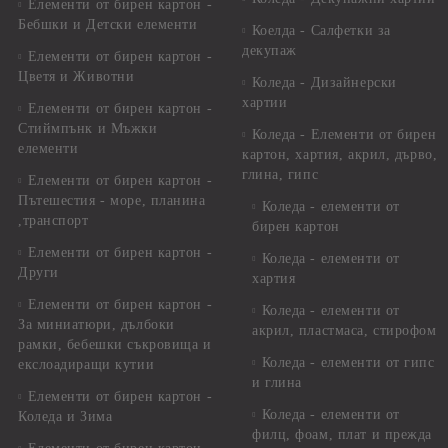
Елементи от бирен картон -
Бебшки и Детски елементи
Коелда - Салфетки за
декупаж
Елементи от бирен картон -
Цветя и Животни
Коледа - Дизайнерски
хартии
Елементи от бирен картон -
Стиймпънк и Мъжки
Коледа - Eлементи от бирен
елементи
картон, хартия, акрил, дърво,
глина, гипс
Елементи от бирен картон -
Пътешестия - море, планина
Коледа - елементи от
,транспорт
бирен картон
Елементи от бирен картон -
Коледа - елементи от
Други
хартия
Елементи от бирен картон -
Коледа - елементи от
За миниатюри, дълбоки
акрил, пластмаса, стирофом
рамки, бебешки съкровища и
Коледа - елементи от гипс
екслоадиращи кутии
и глина
Елементи от бирен картон -
Коледа - елементи от
Коледа и Зима
филц, фоам, плат и прежда