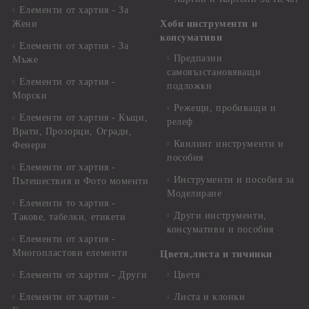
Елементи от хартия - За
Жени
Хоби инструменти и
консумативи
Елементи от хартия - За
Предпазни
Мъже
самовъзстановяващи
Елементи от хартия -
подложки
Морски
Режещи, пробиващи и
Елементи от хартия - Къщи,
релеф
Врати, Прозорци, Огради,
Квилинг инструменти и
Фенери
пособия
Елементи от хартия -
Инструменти и пособия за
Пътешествия и Фото моменти
Моделиране
Елементи то хартия -
Други инструменти,
Такове, табелки, етикети
консумативи и пособия
Елементи от хартия -
Многопластови елементи
Цветя,листа и тичинки
Елементи от хартия - Други
Цветя
Елементи от хартия -
Листа и клонки