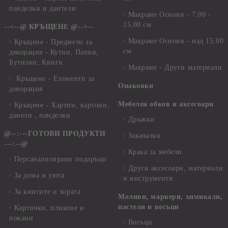
панделки и дантели
Макраме Основи - 7,00 -
15,00 см
--<--@ КРЪЩЕНЕ @-->--
Макраме Основи - над 15,00
Кръщене - Предмети за
см
декорация - Кутии, Папки,
Бутилки, Книги
Макраме - Други материали
Кръщене - Елементи за
Опаковки
декорация
Мебелен обков и аксесоари
Кръщене - Хартии, картони,
данели , панделки
Дръжки
@--:---ГОТОВИ ПРОДУКТИ
Закачалки
---:--@
Крака за мебели
Персанализирани подаръци
Други аксесоари, материали
За дома и уюта
и инструменти
За книгите и хората
Моливи, маркери, химикали,
пастели и восъци
Картички, пликове и
покани
Восъци