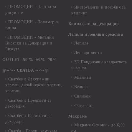
ПРОМОЦИИ - Платна за
Инструменти и пособия за
рисуване
квилинг
ПРОМОЦИИ - Полимерна
Комплекти за декорация
глина
Лепила и лепящи средства
ПРОМОЦИИ - Метални
Висулки за Декорация и
Лепила
Бижута
Лепящи ленти
OUTLET -50 % -60% -70%
3D Повдигащи квадратчета
и ленти
@-->-- СВАТБА --<--@
Магнити
Сватбени Декупажни
хартии, дизайнерски хартии,
Велкро
картони
Силикон
Сватбени Предмети за
Фото ъгли
декорация
Сватбени Елементи за
Макраме
декораци
Макраме Основи - до 6,00
Сватба - Перли, камъчета,
см