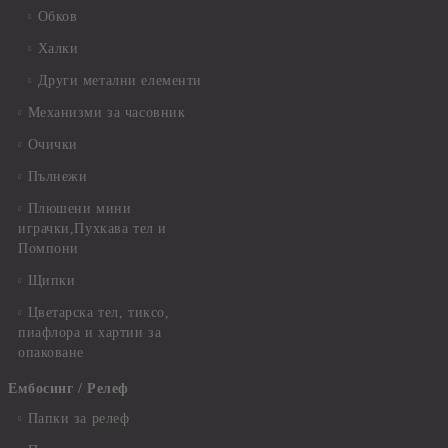
Обков
Халки
Други метални елементи
Механизми за часовник
Очички
Пълнежи
Плюшени мини
играчки,Пухкава тел и
Помпони
Щипки
Цветарска тел, тиксо,
пиафлора и хартии за
опаковане
Ембосинг / Релеф
Папки за релеф