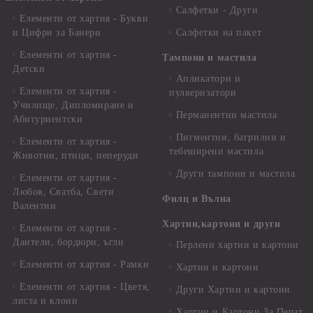
Салфетки - Други
Елементи от хартия - Букви
и Цифри за Банери
Салфетки на пакет
Елементи от хартия -
Тампони и мастила
Детски
Апликатори и
Елементи от хартия -
пулверизатори
Училище, Дипломиране и
Перманентни мастила
Абитуриентски
Пигментни, багрилни и
Елементи от хартия -
тебеширени мастила
Животни, птици, пеперуди
Други тампони и мастила
Елементи от хартия -
Любов, Сватба, Свети
Филц и Вълна
Валентин
Хартии,картони и други
Елементи от хартия -
Дантели, бордюри, ъгли
Перлени хартии и картони
Елементи от хартия - Рамки
Хартии и картони
Елементи от хартия - Цветя,
Други Хартии и картони
листа и клони
Хартии и Картони За Печат