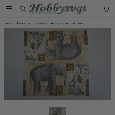
Начало
Салфетки
Салфетки - Животни, птици и насекоми