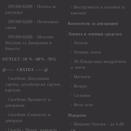
ПРОМОЦИИ - Платна за
Инструменти и пособия за
рисуване
квилинг
ПРОМОЦИИ - Полимерна
Комплекти за декорация
глина
Лепила и лепящи средства
ПРОМОЦИИ - Метални
Висулки за Декорация и
Лепила
Бижута
Лепящи ленти
OUTLET -50 % -60% -70%
3D Повдигащи квадратчета
и ленти
@-->-- СВАТБА --<--@
Магнити
Сватбени Декупажни
хартии, дизайнерски хартии,
Велкро
картони
Силикон
Сватбени Предмети за
Фото ъгли
декорация
Сватбени Елементи за
Макраме
декораци
Макраме Основи - до 6,00
Сватба - Перли, камъчета,
см