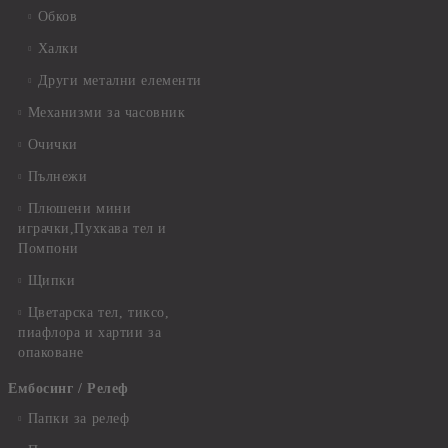
Обков
Халки
Други метални елементи
Механизми за часовник
Очички
Пълнежи
Плюшени мини
играчки,Пухкава тел и
Помпони
Щипки
Цветарска тел, тиксо,
пиафлора и хартии за
опаковане
Ембосинг / Релеф
Папки за релеф