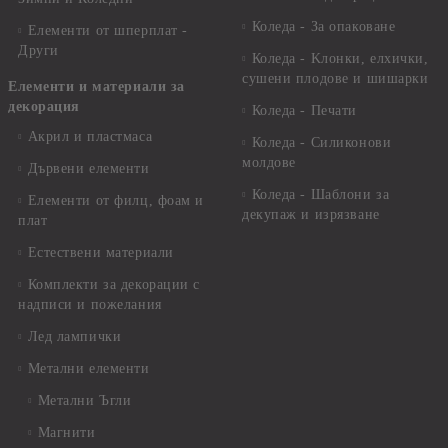
Коледа - За опаковане
Елементи от шперплат -
Други
Коледа - Kлонки, елхички,
сушени плодове и шишарки
Елементи и материали за
декорация
Коледа - Печати
Акрил и пластмаса
Коледа - Силиконови
молдове
Дървени елементи
Коледа - Шаблони за
Елементи от филц, фоам и
декупаж и изрязване
плат
Естествени материали
Комплекти за декорации с
надписи и пожелания
Лед лампички
Метални елементи
Метални Ъгли
Магнити