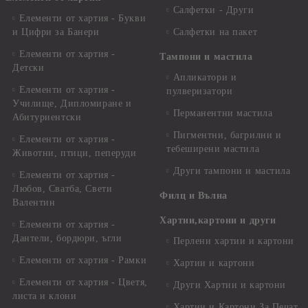
Салфетки - Други
Елементи от хартия - Букви
и Цифри за Банери
Салфетки на пакет
Елементи от хартия -
Тампони и мастила
Детски
Апликатори и
Елементи от хартия -
пулверизатори
Училище, Дипломиране и
Перманентни мастила
Абитуриентски
Пигментни, багрилни и
Елементи от хартия -
тебеширени мастила
Животни, птици, пеперуди
Други тампони и мастила
Елементи от хартия -
Любов, Сватба, Свети
Филц и Вълна
Валентин
Хартии,картони и други
Елементи от хартия -
Дантели, бордюри, ъгли
Перлени хартии и картони
Елементи от хартия - Рамки
Хартии и картони
Елементи от хартия - Цветя,
Други Хартии и картони
листа и клони
Хартии и Картони За Печат