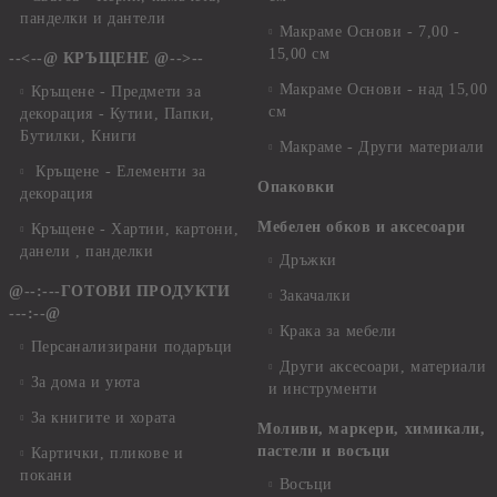
панделки и дантели
Макраме Основи - 7,00 -
15,00 см
--<--@ КРЪЩЕНЕ @-->--
Макраме Основи - над 15,00
Кръщене - Предмети за
см
декорация - Кутии, Папки,
Бутилки, Книги
Макраме - Други материали
Кръщене - Елементи за
Опаковки
декорация
Мебелен обков и аксесоари
Кръщене - Хартии, картони,
данели , панделки
Дръжки
@--:---ГОТОВИ ПРОДУКТИ
Закачалки
---:--@
Крака за мебели
Персанализирани подаръци
Други аксесоари, материали
За дома и уюта
и инструменти
За книгите и хората
Моливи, маркери, химикали,
пастели и восъци
Картички, пликове и
покани
Восъци