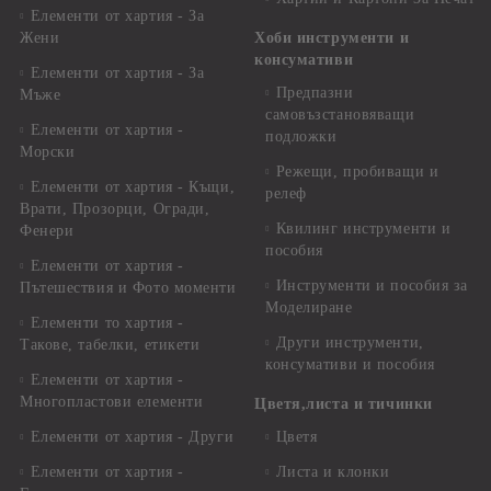
Елементи от хартия - За
Жени
Хоби инструменти и
консумативи
Елементи от хартия - За
Предпазни
Мъже
самовъзстановяващи
Елементи от хартия -
подложки
Морски
Режещи, пробиващи и
Елементи от хартия - Къщи,
релеф
Врати, Прозорци, Огради,
Квилинг инструменти и
Фенери
пособия
Елементи от хартия -
Инструменти и пособия за
Пътешествия и Фото моменти
Моделиране
Елементи то хартия -
Други инструменти,
Такове, табелки, етикети
консумативи и пособия
Елементи от хартия -
Многопластови елементи
Цветя,листа и тичинки
Елементи от хартия - Други
Цветя
Елементи от хартия -
Листа и клонки