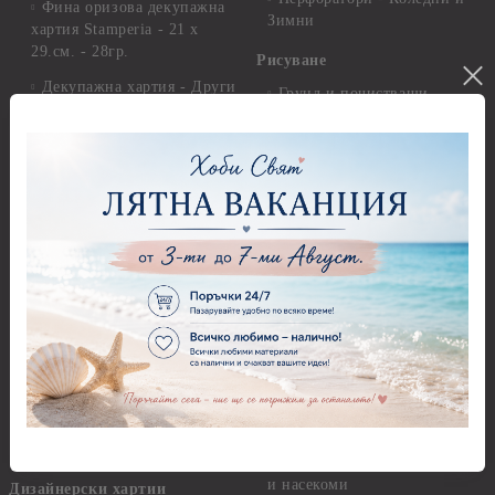
Фина оризова декупажна
Зимни
хартия Stamperia - 21 х
29.см. - 28гр.
Рисуване
Декупажна хартия - Други
Грунд и почистващи
разтвори
Антични пасти
Платна за рисуване
Вакс пасти
Стативи и поставки
Грунд, Основи, Релефни
пасти
Четки и инструменти
Варак, Шлак метал, Фолио,
Моливи, акварелни
Пантна
комплекти
Лакове и защитни покрития
Свещи
Лепила
Салфетки
Краклета и медиуми
Салфетки - Великден
Шаблони
Салфетки - Детски
Инструменти и пособия
Салфетки - Животни, птици
и насекоми
Дизайнерски хартии