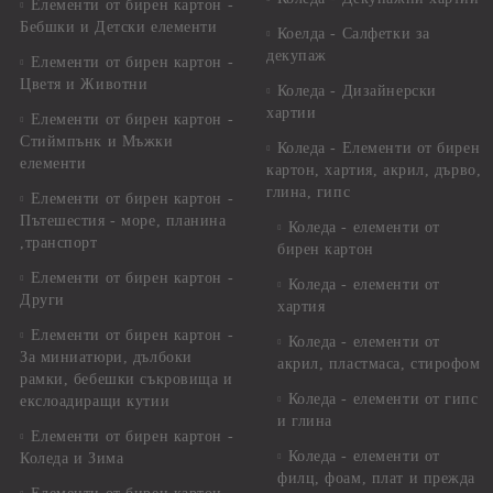
Елементи от бирен картон -
Бебшки и Детски елементи
Коелда - Салфетки за
декупаж
Елементи от бирен картон -
Цветя и Животни
Коледа - Дизайнерски
хартии
Елементи от бирен картон -
Стиймпънк и Мъжки
Коледа - Eлементи от бирен
елементи
картон, хартия, акрил, дърво,
глина, гипс
Елементи от бирен картон -
Пътешестия - море, планина
Коледа - елементи от
,транспорт
бирен картон
Елементи от бирен картон -
Коледа - елементи от
Други
хартия
Елементи от бирен картон -
Коледа - елементи от
За миниатюри, дълбоки
акрил, пластмаса, стирофом
рамки, бебешки съкровища и
Коледа - елементи от гипс
екслоадиращи кутии
и глина
Елементи от бирен картон -
Коледа - елементи от
Коледа и Зима
филц, фоам, плат и прежда