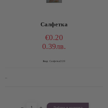
Салфетка
€0.20
0.39лв.
Код:
Салфетка2120
..
Добави в желани