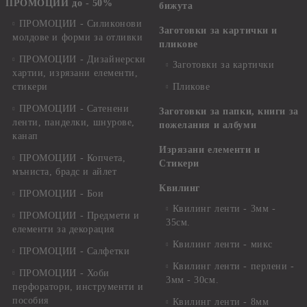
ПРОМОЦИИ до - 50%
бижута
ПРОМОЦИИ - Силиконови
Заготовки за картички и
молдове и форми за отливки
пликове
ПРОМОЦИИ - Дизайнерски
Заготовки за картички
хартии, изрязани елементи,
стикери
Пликове
ПРОМОЦИИ - Сатенени
Заготовки за папки, книги за
ленти, панделки, шнурове,
пожелания и албуми
канап
Изрязани елементи и
ПРОМОЦИИ - Копчета,
Стикери
мъниста, брадс и айлет
Квилинг
ПРОМОЦИИ - Бои
Квилинг ленти - 3мм -
ПРОМОЦИИ - Предмети и
35см.
елементи за декорация
Квилинг ленти - микс
ПРОМОЦИИ - Салфетки
Квилинг ленти - перлени -
ПРОМОЦИИ - Хоби
3мм - 30см.
перфоратори, инструменти и
пособия
Квилинг ленти - 8мм