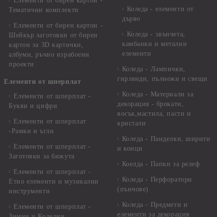
Елементи от бирен картон -
Коледа - елементи от
Тематични комплекти
дърво
Елементи от бирен картон -
Коледа - звънчета,
Шейкър заготовки от бирен
камбанки и метални
картон за 3D картички,
елементи
албуми, ръчно израбоени
проекти
Коледа - Лампички,
гирлянди, пълнежи и свещи
Елементи от шперплат
Коледа - Материали за
Елементи от шперплат -
декорация - брокати,
Букви и цифри
восък,мастила, пасти и
Елементи от шперплат
кристали
-Рамки и ъгли
Коледа - Панделки, ширити
Елементи от шперплат -
и конци
Заготовки за бижута
Коелда - Папки за релеф
Елементи от шперплат -
Коледа - Перфоратори
Етно елементи и музикални
(пънчове)
инструменти
Коледа - Предмети и
Елементи от шперплат -
елементи за декорация
Зимни и Коледни