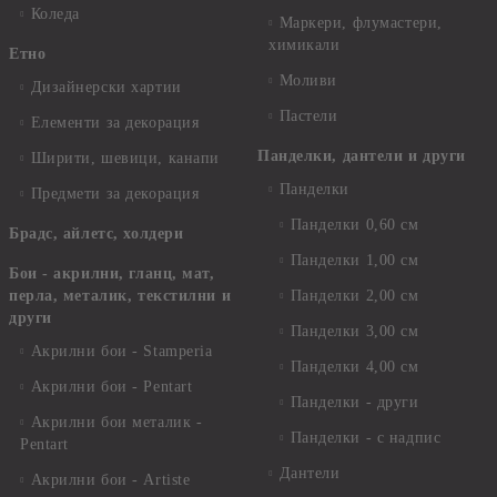
Коледа
Маркери, флумастери,
химикали
Етно
Моливи
Дизайнерски хартии
Пастели
Елементи за декорация
Панделки, дантели и други
Ширити, шевици, канапи
Панделки
Предмети за декорация
Панделки 0,60 см
Брадс, айлетс, холдери
Панделки 1,00 см
Бои - акрилни, гланц, мат,
перла, металик, текстилни и
Панделки 2,00 см
други
Панделки 3,00 см
Акрилни бои - Stamperia
Панделки 4,00 см
Акрилни бои - Pentart
Панделки - други
Акрилни бои металик -
Панделки - с надпис
Pentart
Дантели
Акрилни бои - Artiste