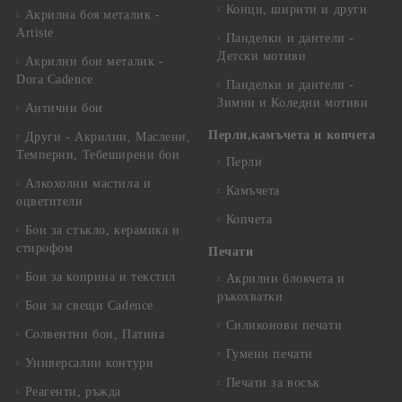
Конци, ширити и други
Акрилна боя металик -
Artiste
Панделки и дантели -
Детски мотиви
Акрилни бои металик -
Dora Cadence
Панделки и дантели -
Зимни и Коледни мотиви
Антични бои
Перли,камъчета и копчета
Други - Акрилни, Маслени,
Темперни, Тебеширени бои
Перли
Алкохолни мастила и
Камъчета
оцветители
Копчета
Бои за стъкло, керамика и
стирофом
Печати
Бои за коприна и текстил
Акрилни блокчета и
ръкохватки
Бои за свещи Cadence
Силиконови печати
Солвентни бои, Патина
Гумени печати
Универсални контури
Печати за восък
Реагенти, ръжда