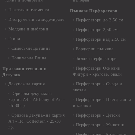
глина и полирезин
целофан
Пластични елементи
Пънчове Перфоратори
Инструменти за моделиране
Перфоратори до 2,50 см
Молдове и шаблони
Перфоратори 2,50 см
Глина
Перфоратори над 2,50 см
Самосъхнеща глина
Бордюрни пънчове
Полимерна Глина
Ъглови перфоратори
Перфоратори Основни
Приложни техники и
Фигури - кръгове, овали
Декупаж
Декупажна хартия
Перфоратори - Сърца и
звезди
Оризова декупажна
хартия А4 - Alchemy of Art -
Перфоратори - Цветя, листа
25-30 гр.
и клонки
Оризова декупажна хартия
Перфоратори - Детски
А4 - Itd. Collection - 25-30
Перфоратори - Животни
гр.
Перфоратори - Коледни и