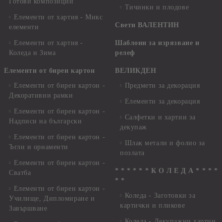
Готови композиции
Тичинки и плодове
Елементи от хартия - Микс
Свети ВАЛЕНТИН
елементи
Елементи от хартия -
Шаблони за изрязване и
Коледа и Зима
релеф
Елементи от бирен картон
ВЕЛИКДЕН
Елементи от бирен картон -
Предмети за декорация
Декоративни рамки
Елементи за декорация
Елементи от бирен картон -
Салфетки и хартии за
Надписи на български
декупаж
Елементи от бирен картон -
Шлак метали и фолио за
Ъгли и орнаменти
позлата
Елементи от бирен картон -
* * * * * * К О Л Е Д А * * * *
Сватба
* *
Елементи от бирен картон -
Коледа - Заготовки за
Училище, Дипломиране и
картички и пликове
Завършване
Коледа - Декупажни хартии