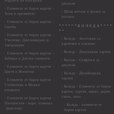
Надписи на български
декупаж
Елементи от бирен картон -
Шлак метали и фолио за
Ъгли и орнаменти
позлата
Елементи от бирен картон -
* * * * * * К О Л Е Д А * * * *
Сватба
* *
Елементи от бирен картон -
Коледа - Заготовки за
Училище, Дипломиране и
картички и пликове
Завършване
Коледа - Декупажни хартии
Елементи от бирен картон -
Бебшки и Детски елементи
Коелда - Салфетки за
декупаж
Елементи от бирен картон -
Цветя и Животни
Коледа - Дизайнерски
хартии
Елементи от бирен картон -
Стиймпънк и Мъжки
Коледа - Eлементи от бирен
елементи
картон, хартия, акрил, дърво,
глина, гипс
Елементи от бирен картон -
Пътешестия - море, планина
Коледа - елементи от
,транспорт
бирен картон