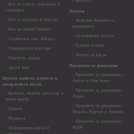
Копчета
Бои за стъкло, керамика и
стирофом
Печати
Бои за коприна и текстил
Акрилни блокчета и
ръкохватки
Бои за свещи Cadence
Силиконови печати
Солвентни бои, Патина
Гумени печати
Универсални контури
Печати за восък
Реагенти, ръжда
Предмети за декорация
Други Бои
Предмети за декорация -
Брокат, пайети, мъниста и
Акрил и пластмаса
декоративен пясък
Предмети за декорация -
Брокати, ледени кристали и
Дърво
мини перли
Предмети за декорация -
Пайети
Мукава, Картон и Хартия
Мъниста
Предмети за декорация -
МДФ
Декоративен пясък и
камъчета