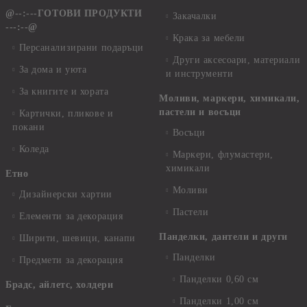
@--:---ГОТОВИ ПРОДУКТИ
Закачалки
---:--@
Крака за мебели
Персанализирани подаръци
Други аксесоари, материали
За дома и уюта
и инструменти
За книгите и хората
Моливи, маркери, химикали,
пастели и восъци
Картички, пликове и
покани
Восъци
Коледа
Маркери, флумастери,
химикали
Етно
Моливи
Дизайнерски хартии
Пастели
Елементи за декорация
Панделки, дантели и други
Ширити, шевици, канапи
Панделки
Предмети за декорация
Панделки 0,60 см
Брадс, айлетс, холдери
Панделки 1,00 см