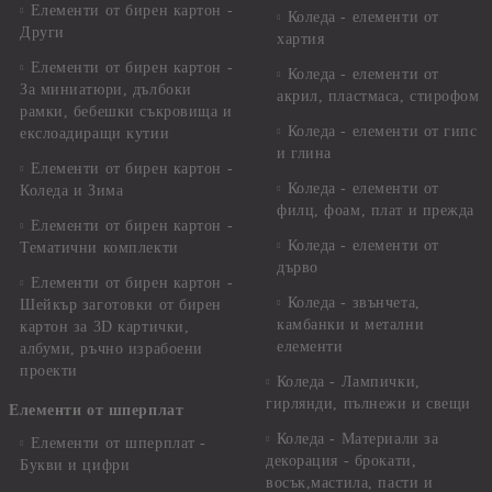
Елементи от бирен картон -
Коледа - елементи от
Други
хартия
Елементи от бирен картон -
Коледа - елементи от
За миниатюри, дълбоки
акрил, пластмаса, стирофом
рамки, бебешки съкровища и
Коледа - елементи от гипс
екслоадиращи кутии
и глина
Елементи от бирен картон -
Коледа - елементи от
Коледа и Зима
филц, фоам, плат и прежда
Елементи от бирен картон -
Коледа - елементи от
Тематични комплекти
дърво
Елементи от бирен картон -
Коледа - звънчета,
Шейкър заготовки от бирен
камбанки и метални
картон за 3D картички,
елементи
албуми, ръчно израбоени
проекти
Коледа - Лампички,
гирлянди, пълнежи и свещи
Елементи от шперплат
Коледа - Материали за
Елементи от шперплат -
декорация - брокати,
Букви и цифри
восък,мастила, пасти и