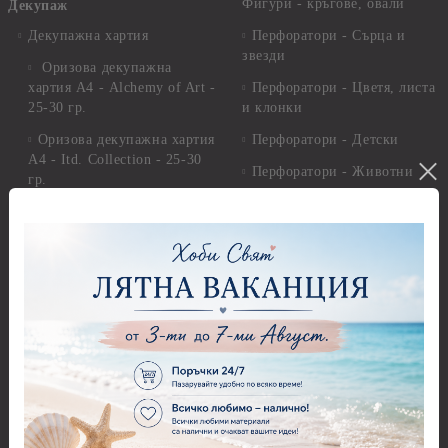
Фигури - кръгове, овали
Декупаж
Декупажна хартия
Перфоратори - Сърца и
звезди
Оризова декупажна
хартия А4 - Alchemy of Art -
Перфоратори - Цветя, листа
25-30 гр.
и клонки
Оризова декупажна хартия
Перфоратори - Детски
А4 - Itd. Collection - 25-30
Перфоратори - Животни
гр.
Перфоратори - Коледни и
Фина оризова декупажна
Зимни
хартия Stamperia - 21 х
29.см. - 28гр.
Рисуване
Декупажна хартия - Други
Грунд и почистващи
разтвори
Антични пасти
Платна за рисуване
Вакс пасти
Стативи и поставки
Грунд, Основи, Релефни
пасти
Четки и инструменти
Варак, Шлак метал, Фолио,
Моливи, акварелни