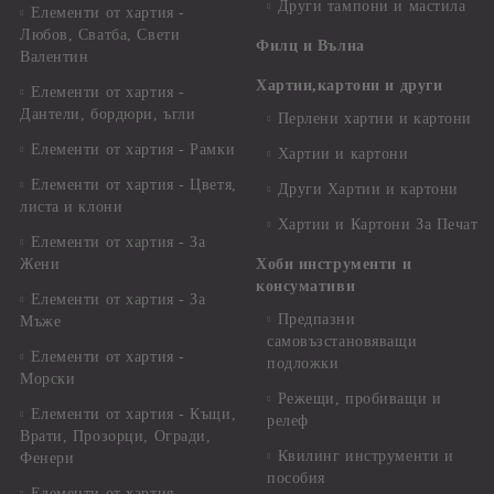
Други тампони и мастила
Елементи от хартия -
Любов, Сватба, Свети
Филц и Вълна
Валентин
Хартии,картони и други
Елементи от хартия -
Дантели, бордюри, ъгли
Перлени хартии и картони
Елементи от хартия - Рамки
Хартии и картони
Елементи от хартия - Цветя,
Други Хартии и картони
листа и клони
Хартии и Картони За Печат
Елементи от хартия - За
Жени
Хоби инструменти и
консумативи
Елементи от хартия - За
Предпазни
Мъже
самовъзстановяващи
Елементи от хартия -
подложки
Морски
Режещи, пробиващи и
Елементи от хартия - Къщи,
релеф
Врати, Прозорци, Огради,
Квилинг инструменти и
Фенери
пособия
Елементи от хартия -