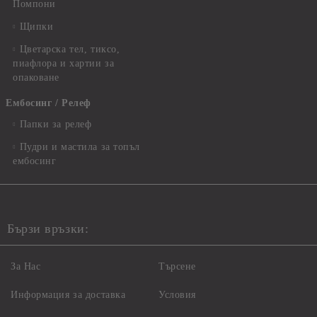
Помпони
Щипки
Цветарска тел, тиксо,
пиафлора и хартии за
опаковане
Ембосинг / Релеф
Папки за релеф
Пудри и мастила за топъл
ембосинг
Бързи връзки:
За Нас
Търсене
Информация за доставка
Условия