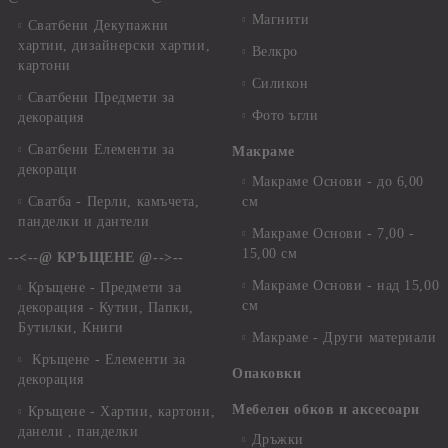
Магнити
Сватбени Декупажни
хартии, дизайнерски хартии,
Велкро
картони
Силикон
Сватбени Предмети за
Фото ъгли
декорация
Сватбени Елементи за
Макраме
декораци
Макраме Основи - до 6,00
Сватба - Перли, камъчета,
см
панделки и дантели
Макраме Основи - 7,00 -
15,00 см
--<--@ КРЪЩЕНЕ @-->--
Макраме Основи - над 15,00
Кръщене - Предмети за
см
декорация - Кутии, Папки,
Бутилки, Книги
Макраме - Други материали
Кръщене - Елементи за
Опаковки
декорация
Мебелен обков и аксесоари
Кръщене - Хартии, картони,
данели , панделки
Дръжки