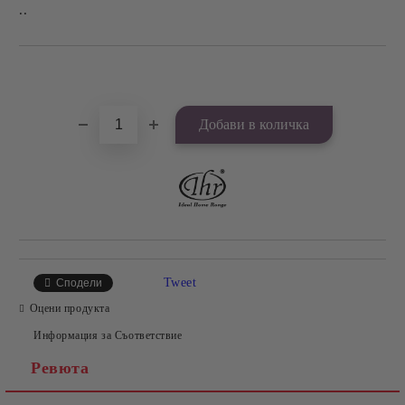
..
Добави в желани
Tweet
Сподели
Оцени продукта
Информация за Съответствие
Ревюта