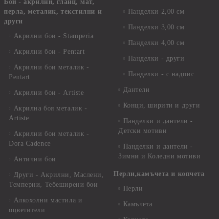
Бои - акрилни, гланц, мат,
перла, металик, текстилни и
Панделки 2,00 см
други
Панделки 3,00 см
Акрилни бои - Stamperia
Панделки 4,00 см
Акрилни бои - Pentart
Панделки - други
Акрилни бои металик -
Панделки - с надпис
Pentart
Дантели
Акрилни бои - Artiste
Конци, ширити и други
Акрилна боя металик -
Artiste
Панделки и дантели -
Детски мотиви
Акрилни бои металик -
Dora Cadence
Панделки и дантели -
Зимни и Коледни мотиви
Антични бои
Перли,камъчета и копчета
Други - Акрилни, Маслени,
Темперни, Тебеширени бои
Перли
Алкохолни мастила и
Камъчета
оцветители