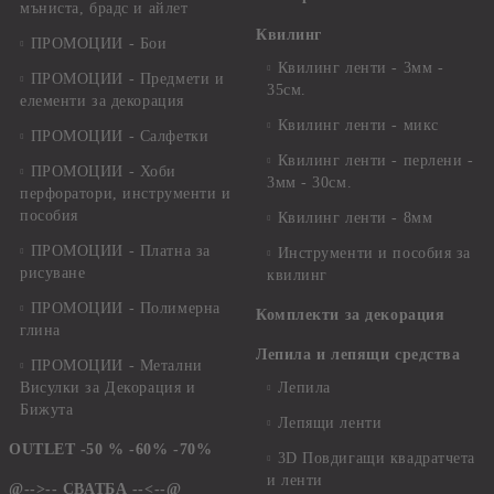
мъниста, брадс и айлет
Квилинг
ПРОМОЦИИ - Бои
Квилинг ленти - 3мм -
ПРОМОЦИИ - Предмети и
35см.
елементи за декорация
Квилинг ленти - микс
ПРОМОЦИИ - Салфетки
Квилинг ленти - перлени -
ПРОМОЦИИ - Хоби
3мм - 30см.
перфоратори, инструменти и
пособия
Квилинг ленти - 8мм
ПРОМОЦИИ - Платна за
Инструменти и пособия за
рисуване
квилинг
ПРОМОЦИИ - Полимерна
Комплекти за декорация
глина
Лепила и лепящи средства
ПРОМОЦИИ - Метални
Висулки за Декорация и
Лепила
Бижута
Лепящи ленти
OUTLET -50 % -60% -70%
3D Повдигащи квадратчета
и ленти
@-->-- СВАТБА --<--@