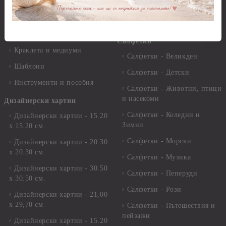
Пантна
комплекти
Лакове и защитни покрития
Свещи
Лепила
Салфетки
Краклета и медиуми
Салфетки - Великден
Шаблони
Салфетки - Детски
Инструменти и пособия
Салфетки - Животни, птици
и насекоми
Дизайнерски хартии
Салфетки - Коледни и
Дизайнерски хартии - 15.20
Зимни
х 15.20 см.
Салфетки - Морски
Дизайнерски хартии - 20.30
х 20.30 см.
Салфетки - Музика
Дизайнерски хартии - 30.50
Салфетки - Пеперуди
х 30.50 см.
Салфетки - Рози
Дизайнерски хартии - 21,00
х 29,70 см
Салфетки - Пътешествия и
пейзажи
Дизайнерски хартии - 15.20