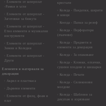
Елементи от шперплат
кристали
-Рамки и ъгли
Коледа - Панделки, ширити
Елементи от шперплат -
и конци
Заготовки за бижута
Коелда - Папки за релеф
Елементи от шперплат -
Коледа - Перфоратори
Етно елементи и музикални
(пънчове)
инструменти
Коледа - Предмети и
Елементи от шперплат -
елементи за декорация
Зимни и Коледни
Коледа - За опаковане
Елементи от шперплат -
Други
Коледа - Kлонки, елхички,
сушени плодове и шишарки
Елементи и материали за
декорация
Коледа - Печати
Акрил и пластмаса
Коледа - Силиконови
молдове
Дървени елементи
Коледа - Шаблони за
Елементи от филц, фоам и
декупаж и изрязване
плат