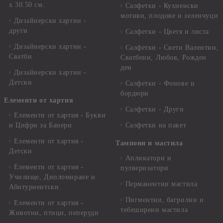
x 30.50 см.
Салфетки - Кухненски
мотиви, плодове и зеленчуци
Дизайнерски хартии -
други
Салфетки - Цветя и листа
Дизайнерски хартии -
Салфетки - Свети Валентин,
Сватби
Сватбени, Любов, Рожден
ден
Дизайнерски хартии -
Детски
Салфетки - Фонове и
бордюри
Елементи от хартия
Салфетки - Други
Елементи от хартия - Букви
и Цифри за Банери
Салфетки на пакет
Елементи от хартия -
Тампони и мастила
Детски
Апликатори и
Елементи от хартия -
пулверизатори
Училище, Дипломиране и
Перманентни мастила
Абитуриентски
Пигментни, багрилни и
Елементи от хартия -
тебеширени мастила
Животни, птици, пеперуди