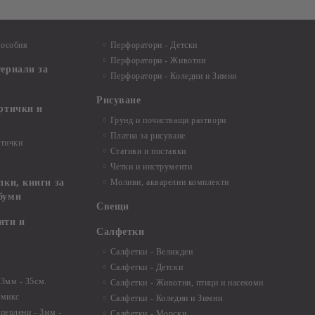
пособия
Перфоратори - Детски
Перфоратори - Животни
териали за
Перфоратори - Коледни и Зимни
Рисуване
артички и
Грунд и почистващи разтвори
Платна за рисуване
ртички
Стативи и поставки
Четки и инструменти
пки, книги за
Моливи, акварелни комплекти
буми
Свещи
нти и
Салфетки
Салфетки - Великден
Салфетки - Детски
 3мм - 35см.
Салфетки - Животни, птици и насекоми
 микс
Салфетки - Коледни и Зимни
 перлени - 3мм -
Салфетки - Морски