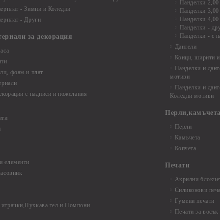
Панделки 2,00
ерплат - Зимни и Коледни
Панделки 3,00
Панделки 4,00
ерплат - Други
Панделки - др
Панделки - с н
териали за декорация
Дантели
аса
Конци, ширити и
нти
Панделки и дант
лц, фоам и плат
мотиви
ериали
Панделки и дант
екорации с надписи и пожелания
Коледни мотиви
Перли,камъчета
нти
Перли
и
Камъчета
Копчета
и елементи
Печати
часовник
Акрилни блокчет
Силиконови печ
Гумени печати
играчки,Пухкава тел и Помпони
Печати за восък