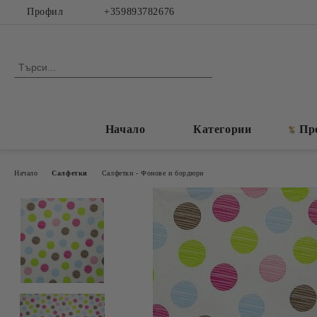
Профил
+359893782676
Начало
Категории
Пр
Начало
Салфетки
Салфетки - Фонове и бордюри