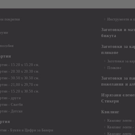
ни покрития
Инструменти и 
Заготовки и ма
диуми
бижута
 пособия
Заготовки за к
пликове
артии
Заготовки за ка
тии - 15.20 х 15.20 см.
Пликове
тии - 20.30 х 20.30 см.
тии - 30.50 х 30.50 см.
Заготовки за па
пожелания и ал
ртии - 21,00 х 29,70 см
тии - 15.20 x 30.50 см.
Изрязани елеме
ртии - други
Стикери
ртии - Сватби
ртии - Детски
Квилинг
Квилинг ленти -
артия
Квилинг ленти -
ртия - Букви и Цифри за Банери
Квилинг ленти -