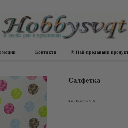
омоции
Контакти
Най-продавани продук
Салфетка
Код:
Салфетка2268
..