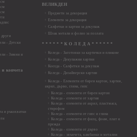
 см
ВЕЛИКДЕН
 см
 см
Предмети за декорация
уги
Елементи за декорация
адпис
Салфетки и хартии за декупаж
Шлак метали и фолио за позлата
 други
ели - Детски
* * * * * * К О Л Е Д А * * * * * *
Коледа - Заготовки за картички и пликове
ели - Зимни и
Коледа - Декупажни хартии
Коелда - Салфетки за декупаж
 и копчета
Коледа - Дизайнерски хартии
Коледа - Eлементи от бирен картон, хартия,
акрил, дърво, глина, гипс
Коледа - елементи от бирен картон
Коледа - елементи от хартия
Коледа - елементи от акрил, пластмаса,
стирофом
а и ръкохватки
Коледа - елементи от гипс и глина
ати
Коледа - елементи от филц, фоам, плат и
прежда
Коледа - елементи от дърво
Коледа - звънчета, камбанки и метални