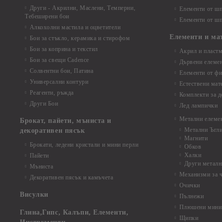
Други - Акрилни, Маслени, Темперни,
Елементи от шп
Тебеширени бои
Елементи от шп
Алкохолни мастила и оцветители
Елементи и ма
Бои за стъкло, керамика и стирофом
Бои за коприна и текстил
Акрил и пластм
Бои за свещи Cadence
Дървени елеме
Солвентни бои, Патина
Елементи от фи
Универсални контури
Естествени мат
Реагенти, ръжда
Комплекти за д
Други Бои
Лед лампички
Метални елеме
Брокат, пайети, мъниста и
Метални Ъгл
декоративен пясък
Магнити
Брокати, ледени кристали и мини перли
Обков
Халки
Пайети
Други металн
Мъниста
Механизми за 
Декоративен пясък и камъчета
Очички
Висулки
Пълнежи
Плюшени мини 
Глина,Гипс, Калъпи, Елементи,
Щипки