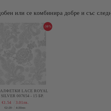
добен или се комбинира добре и със следн
-30%
САЛФЕТКИ LACE ROYAL
SILVER 007654 - 15 БР.
€1.54
3.01лв.
€2.20
4.30лв.