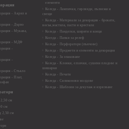
елементи
корация
Коледа - Лампички, гирлянди, пълнежи и
орация - Акрил и
свещи
Коледа - Материали за декорация - брокати,
орация - Дърво
восък,мастила, пасти и кристали
орация - Мукава,
Коледа - Панделки, ширити и конци
Коелда - Папки за релеф
корация - МДФ
Коледа - Перфоратори (пънчове)
орация -
Коледа - Предмети и елементи за декорация
Коледа - За опаковане
орация -
Коледа - Kлонки, елхички, сушени плодове и
шишарки
орация - Стъкло
Коледа - Печати
орация - Плат,
Коледа - Силиконови молдове
елофан
Коледа - Шаблони за декупаж и изрязване
ратори
2,50 см
50 см
 2,50 см
ве
тори