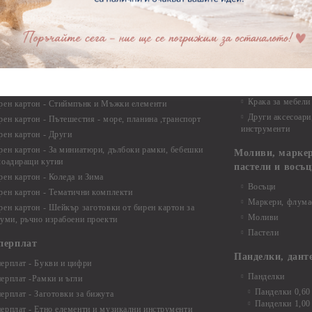
Макраме - Друг
рен картон - Надписи на български
Опаковки
рен картон - Ъгли и орнаменти
рен картон - Сватба
Мебелен обков 
рен картон - Училище, Дипломиране и Завършване
Дръжки
рен картон - Бебшки и Детски елементи
Закачалки
рен картон - Цветя и Животни
Крака за мебели
рен картон - Стиймпънк и Мъжки елементи
Други аксесоари
рен картон - Пътешестия - море, планина ,транспорт
инструменти
рен картон - Други
рен картон - За миниатюри, дълбоки рамки, бебешки
Моливи, маркер
лоадиращи кутии
пастели и восъ
рен картон - Коледа и Зима
Восъци
рен картон - Тематични комплекти
Маркери, флума
рен картон - Шейкър заготовки от бирен картон за
Моливи
буми, ръчно израбоени проекти
Пастели
перплат
Панделки, дант
ерплат - Букви и цифри
Панделки
ерплат -Рамки и ъгли
Панделки 0,60
ерплат - Заготовки за бижута
Панделки 1,00
ерплат - Етно елементи и музикални инструменти