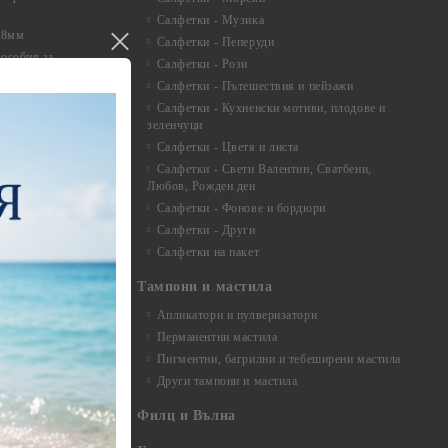
Салфетки - Музика
 8мм
Салфетки - Пеперуди
особия за
Салфетки - Рози
Салфетки - Пътешествия и пейзажи
екорация
Салфетки - Кухненски мотиви, плодове и
зеленчуци
и средства
Салфетки - Цветя и листа
Салфетки - Свети Валентин, Сватбени,
Любов, Рожден ден
Салфетки - Фонове и бордюри
вадратчета и
Салфетки - Други
Салфетки на пакет
Тампони и мастила
Апликатори и пулверизатори
Перманентни мастила
Пигментни, багрилни и тебеширени мастила
Други тампони и мастила
- до 6,00 см
- 7,00 - 15,00 см
Филц и Вълна
- над 15,00 см