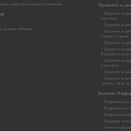
 тиксо, пиафлора и хартии за опаковане
Предмети за де
Предмети за дек
еф
пластмаса
Предмети за дек
а за топъл ембосинг
Предмети за дек
Картон и Хартия
Предмети за де
Предмети за дек
Керамика и метал
Предмети за дек
Стирофом
Предмети за дек
Предмети за дек
органза, зебло, ц
Пънчове Перфо
Перфоратори до 
Перфоратори 2,
Перфоратори над
Бордюрни пънчо
Ъглови перфора