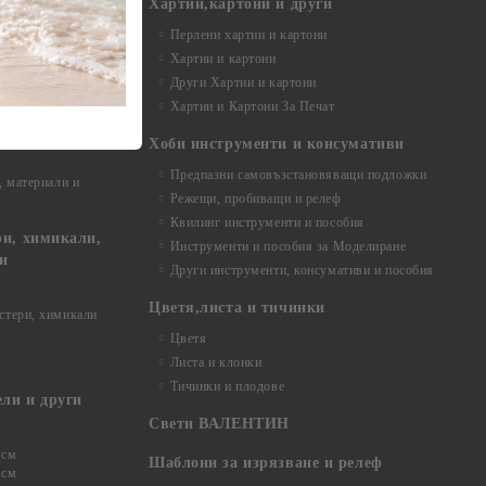
и материали
Хартии,картони и други
Перлени хартии и картони
Хартии и картони
и аксесоари
Други Хартии и картони
Хартии и Картони За Печат
Хоби инструменти и консумативи
Предпазни самовъзстановяващи подложки
, материали и
Режещи, пробиващи и релеф
Квилинг инструменти и пособия
и, химикали,
Инструменти и пособия за Моделиране
ци
Други инструменти, консумативи и пособия
Цветя,листа и тичинки
стери, химикали
Цветя
Листа и клонки
Тичинки и плодове
ели и други
Свети ВАЛЕНТИН
 см
Шаблони за изрязване и релеф
 см