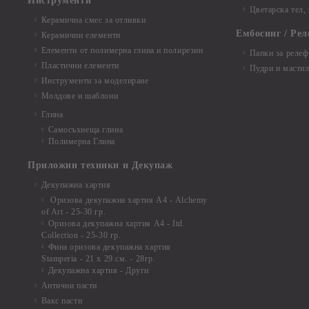
Инструменти
Цветарска тел,
Керамична смес за отливки
Ембосинг / Рел
Керамични елементи
Елементи от полимерна глина и полирезин
Папки за релеф
Пластични елементи
Пудри и мастил
Инструменти за моделиране
Молдове и шаблони
Глина
Самосъхнеща глина
Полимерна Глина
Приложни техники и Декупаж
Декупажна хартия
Оризова декупажна хартия А4 - Alchemy
of Art - 25-30 гр.
Оризова декупажна хартия А4 - Itd.
Collection - 25-30 гр.
Фина оризова декупажна хартия
Stamperia - 21 х 29.см. - 28гр.
Декупажна хартия - Други
Антични пасти
Вакс пасти