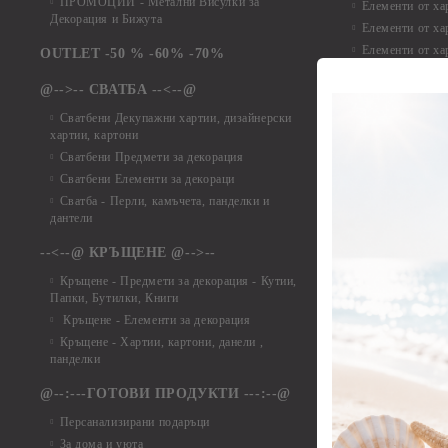
ПРОМОЦИИ - Метални Висулки за
Елементи от ха
Декорация и Бижута
Елементи от ха
Елементи от ха
OUTLET -50 % -60% -70%
Елементи от ха
@-->-- СВАТБА --<--@
Елементи от ха
Елементи от ха
Сватбени Декупажни хартии, дизайнерски
хартии, картони
Елементи от ха
Сватбени Предмети за декорация
Елементи от ха
Сватбени Елементи за декораци
Елементи от ха
Сватба - Перли, камъчета, панделки и
Елементи от ха
дантели
Елементи от ха
Елементи от ха
--<--@ КРЪЩЕНЕ @-->--
Елементи то хар
Кръщене - Предмети за декорация - Кутии,
Елементи от ха
Папки, Бутилки, Книги
Елементи от ха
Кръщене - Елементи за декорация
Елементи от ха
Кръщене - Хартии, картони, данели ,
Елементи от ха
панделки
Елементи от ха
@--:---ГОТОВИ ПРОДУКТИ ---:--@
Елементи от б
Персанализирани подаръци
Елементи от би
За дома и уюта