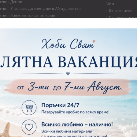
ртия - Детски
30см.
ртия - Училище, Дипломиране и Абитуриентски
Квилинг ленти -
ртия - Животни, птици, пеперуди
Инструменти и п
ртия - Любов, Сватба, Свети Валентин
квилинг
ртия - Дантели, бордюри, ъгли
Комплекти за д
ртия - Рамки
ртия - Цветя, листа и клони
Лепила и лепящ
ртия - За Жени
Лепила
ртия - За Мъже
Лепящи ленти
ртия - Морски
3D Повдигащи к
ртия - Къщи, Врати, Прозорци, Огради, Фенери
ленти
ртия - Пътешествия и Фото моменти
Магнити
тия - Такове, табелки, етикети
Велкро
ртия - Многопластови елементи
Силикон
ртия - Други
Фото ъгли
ртия - Готови композиции
Макраме
ртия - Микс елементи
ртия - Коледа и Зима
Макраме Основи 
Макраме Основи 
ирен картон
Макраме Основи 
рен картон - Декоративни рамки