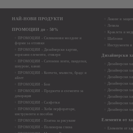
НАЙ-НОВИ ПРОДУКТИ
Лакове и защит
Лепила
ПРОМОЦИИ до - 50%
Краклета и ме
ПРОМОЦИИ - Силиконови молдове и
Шаблони
форми за отливки
Инструменти и
ПРОМОЦИИ - Дизайнерски хартии,
изрязани елементи, стикери
Дизайнерски х
ПРОМОЦИИ - Сатенени ленти, панделки,
Дизайнерски хар
шнурове, канап
Дизайнерски хар
ПРОМОЦИИ - Копчета, мъниста, брадс и
Дизайнерски хар
айлет
Дизайнерски ха
ПРОМОЦИИ - Бои
Дизайнерски хар
ПРОМОЦИИ - Предмети и елементи за
декорация
Дизайнерски ха
ПРОМОЦИИ - Салфетки
Дизайнерски ха
ПРОМОЦИИ - Хоби перфоратори,
Дизайнерски ха
инструменти и пособия
Елементи от х
ПРОМОЦИИ - Платна за рисуване
ПРОМОЦИИ - Полимерна глина
Елементи от ха