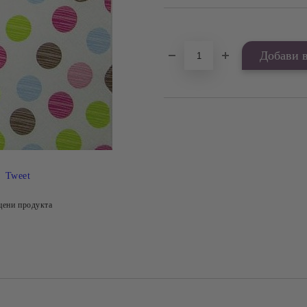
Добави в желани
Tweet
цени продукта