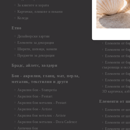
Елементи от би
За книгите и хората
Елементи от би
Картички, пликове и покани
Елементи от би
Коледа
Елементи от би
Етно
Елементи от би
Дизайнерски хартии
Елементи от би
Елементи за декорация
Елементи от би
Ширити, шевици, канапи
Елементи от би
Предмети за декорация
Елементи от би
Елементи от би
Брадс, айлетс, холдери
съкровища и екс
Елементи от би
Бои - акрилни, гланц, мат, перла,
Елементи от би
металик, текстилни и други
Елементи от би
Акрилни бои - Stamperia
3D картички, ал
Акрилни бои - Pentart
Елементи от ш
Акрилни бои металик - Pentart
Акрилни бои - Artiste
Елементи от шп
Акрилна боя металик - Artiste
Елементи от шп
Акрилни бои металик - Dora Cadence
Елементи от шп
Антични бои
Елементи от шп