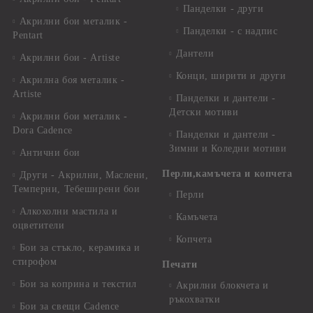
Панделки - други
Акрилни бои металик -
Панделки - с надпис
Pentart
Дантели
Акрилни бои - Artiste
Конци, ширити и други
Акрилна боя металик -
Artiste
Панделки и дантели -
Детски мотиви
Акрилни бои металик -
Dora Cadence
Панделки и дантели -
Зимни и Коледни мотиви
Антични бои
Перли,камъчета и копчета
Други - Акрилни, Маслени,
Темперни, Тебеширени бои
Перли
Алкохолни мастила и
Камъчета
оцветители
Копчета
Бои за стъкло, керамика и
стирофом
Печати
Бои за коприна и текстил
Акрилни блокчета и
ръкохватки
Бои за свещи Cadence