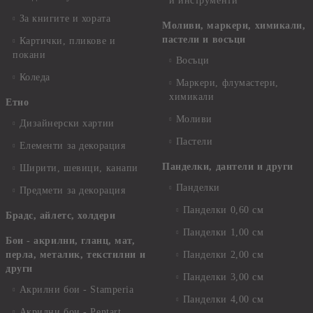
и инструменти
За книгите и хората
Моливи, маркери, химикали,
пастели и восъци
Картички, пликове и
покани
Восъци
Коледа
Маркери, флумастери,
химикали
Етно
Моливи
Дизайнерски хартии
Пастели
Елементи за декорация
Панделки, дантели и други
Ширити, шевици, канапи
Панделки
Предмети за декорация
Панделки 0,60 см
Брадс, айлетс, холдери
Панделки 1,00 см
Бои - акрилни, гланц, мат,
перла, металик, текстилни и
Панделки 2,00 см
други
Панделки 3,00 см
Акрилни бои - Stamperia
Панделки 4,00 см
Акрилни бои - Pentart