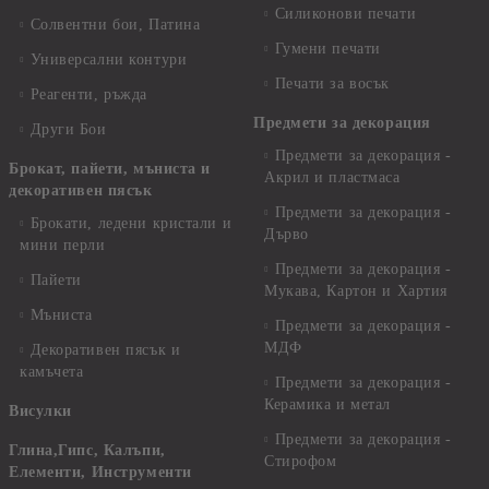
Силиконови печати
Солвентни бои, Патина
Гумени печати
Универсални контури
Печати за восък
Реагенти, ръжда
Предмети за декорация
Други Бои
Предмети за декорация -
Брокат, пайети, мъниста и
Акрил и пластмаса
декоративен пясък
Предмети за декорация -
Брокати, ледени кристали и
Дърво
мини перли
Предмети за декорация -
Пайети
Мукава, Картон и Хартия
Мъниста
Предмети за декорация -
МДФ
Декоративен пясък и
камъчета
Предмети за декорация -
Керамика и метал
Висулки
Предмети за декорация -
Глина,Гипс, Калъпи,
Стирофом
Елементи, Инструменти