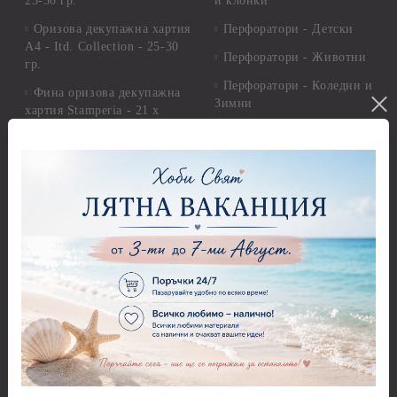
25-30 гр.
и клонки
Оризова декупажна хартия
Перфоратори - Детски
А4 - Itd. Collection - 25-30
Перфоратори - Животни
гр.
Перфоратори - Коледни и
Фина оризова декупажна
Зимни
хартия Stamperia - 21 х
29.см. - 28гр.
Рисуване
Декупажна хартия - Други
Грунд и почистващи
разтвори
Антични пасти
Платна за рисуване
Вакс пасти
Стативи и поставки
Грунд, Основи, Релефни
пасти
Четки и инструменти
Варак, Шлак метал, Фолио,
Моливи, акварелни
Пантна
комплекти
Лакове и защитни покрития
Свещи
Лепила
Салфетки
Краклета и медиуми