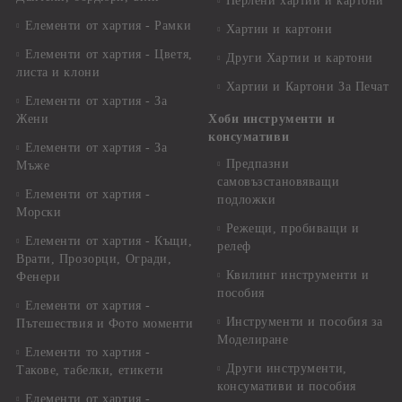
Перлени хартии и картони
Елементи от хартия - Рамки
Хартии и картони
Елементи от хартия - Цветя,
Други Хартии и картони
листа и клони
Хартии и Картони За Печат
Елементи от хартия - За
Жени
Хоби инструменти и
консумативи
Елементи от хартия - За
Предпазни
Мъже
самовъзстановяващи
Елементи от хартия -
подложки
Морски
Режещи, пробиващи и
Елементи от хартия - Къщи,
релеф
Врати, Прозорци, Огради,
Квилинг инструменти и
Фенери
пособия
Елементи от хартия -
Инструменти и пособия за
Пътешествия и Фото моменти
Моделиране
Елементи то хартия -
Други инструменти,
Такове, табелки, етикети
консумативи и пособия
Елементи от хартия -