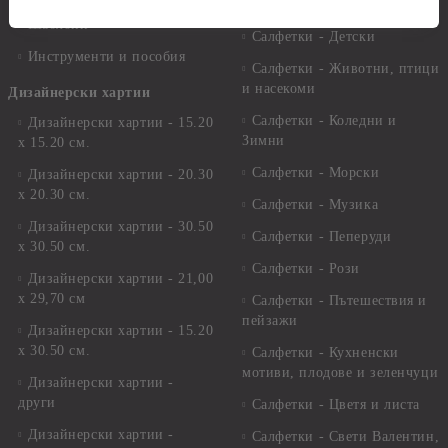
Салфетки - Великден
Шаблони
Салфетки - Детски
Инструменти и пособия
Салфетки - Животни, птици
и насекоми
Дизайнерски хартии
Салфетки - Коледни и
Дизайнерски хартии - 15.20
Зимни
х 15.20 см.
Салфетки - Морски
Дизайнерски хартии - 20.30
х 20.30 см.
Салфетки - Музика
Дизайнерски хартии - 30.50
Салфетки - Пеперуди
х 30.50 см.
Салфетки - Рози
Дизайнерски хартии - 21,00
х 29,70 см
Салфетки - Пътешествия и
пейзажи
Дизайнерски хартии - 15.20
x 30.50 см.
Салфетки - Кухненски
мотиви, плодове и зеленчуци
Дизайнерски хартии -
други
Салфетки - Цветя и листа
Дизайнерски хартии -
Салфетки - Свети Валентин,