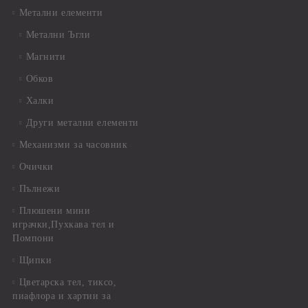
Метални елементи
Метални Ъгли
Магнити
Обков
Халки
Други метални елементи
Механизми за часовник
Очички
Пълнежи
Плюшени мини
играчки,Пухкава тел и
Помпони
Щипки
Цветарска тел, тиксо,
пиафлора и хартии за