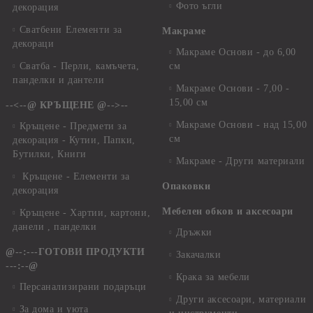
Фото ъгли
декорация
Сватбени Елементи за
Макраме
декораци
Макраме Основи - до 6,00
Сватба - Перли, камъчета,
см
панделки и дантели
Макраме Основи - 7,00 -
15,00 см
--<--@ КРЪЩЕНЕ @-->--
Макраме Основи - над 15,00
Кръщене - Предмети за
см
декорация - Кутии, Папки,
Бутилки, Книги
Макраме - Други материали
Кръщене - Елементи за
Опаковки
декорация
Мебелен обков и аксесоари
Кръщене - Хартии, картони,
данели , панделки
Дръжки
@--:---ГОТОВИ ПРОДУКТИ
Закачалки
---:--@
Крака за мебели
Персанализирани подаръци
Други аксесоари, материали
За дома и уюта