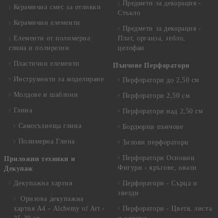
Предмети за декорация -
Керамична смес за отливки
Стъкло
Керамични елементи
Предмети за декорация -
Елементи от полимерна
Плат, органза, зебло,
глина и полирезин
целофан
Пластични елементи
Пънчове Перфоратори
Инструменти за моделиране
Перфоратори до 2,50 см
Молдове и шаблони
Перфоратори 2,50 см
Глина
Перфоратори над 2,50 см
Самосъхнеща глина
Бордюрни пънчове
Полимерна Глина
Ъглови перфоратори
Перфоратори Основни
Приложни техники и
Фигури - кръгове, овали
Декупаж
Декупажна хартия
Перфоратори - Сърца и
звезди
Оризова декупажна
хартия А4 - Alchemy of Art -
Перфоратори - Цветя, листа