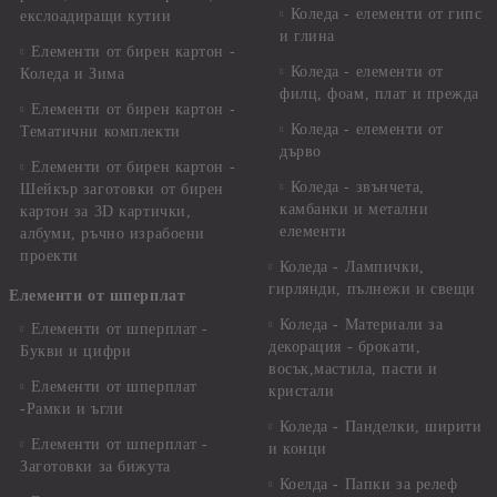
Коледа - елементи от гипс
екслоадиращи кутии
и глина
Елементи от бирен картон -
Коледа - елементи от
Коледа и Зима
филц, фоам, плат и прежда
Елементи от бирен картон -
Коледа - елементи от
Тематични комплекти
дърво
Елементи от бирен картон -
Коледа - звънчета,
Шейкър заготовки от бирен
камбанки и метални
картон за 3D картички,
елементи
албуми, ръчно израбоени
проекти
Коледа - Лампички,
гирлянди, пълнежи и свещи
Елементи от шперплат
Коледа - Материали за
Елементи от шперплат -
декорация - брокати,
Букви и цифри
восък,мастила, пасти и
Елементи от шперплат
кристали
-Рамки и ъгли
Коледа - Панделки, ширити
Елементи от шперплат -
и конци
Заготовки за бижута
Коелда - Папки за релеф