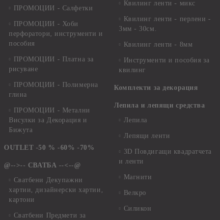
Квилинг ленти - микс
ПРОМОЦИИ - Салфетки
Квилинг ленти - перлени -
ПРОМОЦИИ - Хоби
3мм - 30см.
перфоратори, инструменти и
пособия
Квилинг ленти - 8мм
ПРОМОЦИИ - Платна за
Инструменти и пособия за
рисуване
квилинг
ПРОМОЦИИ - Полимерна
Комплекти за декорация
глина
Лепила и лепящи средства
ПРОМОЦИИ - Метални
Висулки за Декорация и
Лепила
Бижута
Лепящи ленти
OUTLET -50 % -60% -70%
3D Повдигащи квадратчета
и ленти
@-->-- СВАТБА --<--@
Магнити
Сватбени Декупажни
хартии, дизайнерски хартии,
Велкро
картони
Силикон
Сватбени Предмети за