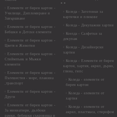
* *
Елементи от бирен картон -
Коледа - Заготовки за
Училище, Дипломиране и
картички и пликове
Завършване
Коледа - Декупажни хартии
Елементи от бирен картон -
Бебшки и Детски елементи
Коелда - Салфетки за
декупаж
Елементи от бирен картон -
Цветя и Животни
Коледа - Дизайнерски
хартии
Елементи от бирен картон -
Стиймпънк и Мъжки
Коледа - Eлементи от бирен
елементи
картон, хартия, акрил, дърво,
глина, гипс
Елементи от бирен картон -
Пътешестия - море, планина
Коледа - елементи от
,транспорт
бирен картон
Елементи от бирен картон -
Коледа - елементи от
Други
хартия
Елементи от бирен картон -
Коледа - елементи от
За миниатюри, дълбоки
акрил, пластмаса, стирофом
рамки, бебешки съкровища и