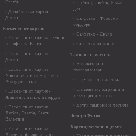
Сватби
Сватбени, Любов, Рожден
ден
Дизайнерски хартии -
Детски
Салфетки - Фонове и
бордюри
Елементи от хартия
Салфетки - Други
Елементи от хартия - Букви
и Цифри за Банери
Салфетки на пакет
Елементи от хартия -
Тампони и мастила
Детски
Апликатори и
Елементи от хартия -
пулверизатори
Училище, Дипломиране и
Перманентни мастила
Абитуриентски
Пигментни, багрилни и
Елементи от хартия -
тебеширени мастила
Животни, птици, пеперуди
Други тампони и мастила
Елементи от хартия -
Любов, Сватба, Свети
Филц и Вълна
Валентин
Хартии,картони и други
Елементи от хартия -
Дантели, бордюри, ъгли