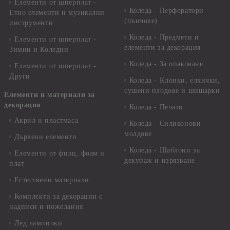
Елементи от шперплат -
Коледа - Перфоратори
Етно елементи и музикални
(пънчове)
инструменти
Коледа - Предмети и
Елементи от шперплат -
елементи за декорация
Зимни и Коледни
Коледа - За опаковане
Елементи от шперплат -
Други
Коледа - Kлонки, елхички,
сушени плодове и шишарки
Елементи и материали за
декорация
Коледа - Печати
Акрил и пластмаса
Коледа - Силиконови
молдове
Дървени елементи
Коледа - Шаблони за
Елементи от филц, фоам и
декупаж и изрязване
плат
Естествени материали
Комплекти за декорации с
надписи и пожелания
Лед лампички