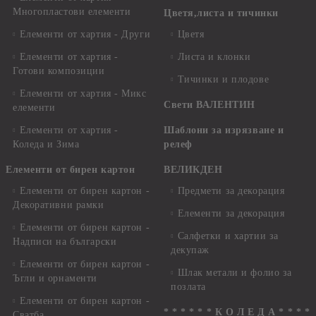
Многопластови елементи
Цветя,листа и тичинки
Елементи от хартия - Други
Цветя
Елементи от хартия -
Листа и клонки
Готови композиции
Тичинки и плодове
Елементи от хартия - Микс
Свети ВАЛЕНТИН
елементи
Елементи от хартия -
Шаблони за изрязване и
Коледа и Зима
релеф
Елементи от бирен картон
ВЕЛИКДЕН
Елементи от бирен картон -
Предмети за декорация
Декоративни рамки
Елементи за декорация
Елементи от бирен картон -
Салфетки и хартии за
Надписи на български
декупаж
Елементи от бирен картон -
Шлак метали и фолио за
Ъгли и орнаменти
позлата
Елементи от бирен картон -
* * * * * * К О Л Е Д А * * * *
Сватба