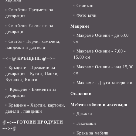
картони
Силикон
Сватбени Предмети за
Фото ъгли
декорация
Сватбени Елементи за
Макраме
декораци
Макраме Основи - до 6,00
Сватба - Перли, камъчета,
см
панделки и дантели
Макраме Основи - 7,00 -
15,00 см
--<--@ КРЪЩЕНЕ @-->--
Макраме Основи - над 15,00
Кръщене - Предмети за
см
декорация - Кутии, Папки,
Бутилки, Книги
Макраме - Други материали
Кръщене - Елементи за
Опаковки
декорация
Мебелен обков и аксесоари
Кръщене - Хартии, картони,
данели , панделки
Дръжки
@--:---ГОТОВИ ПРОДУКТИ
Закачалки
---:--@
Крака за мебели