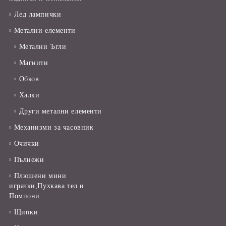
Лед лампички
Метални елементи
Метални Ъгли
Магнити
Обков
Халки
Други метални елементи
Механизми за часовник
Очички
Пълнежи
Плюшени мини
играчки,Пухкава тел и
Помпони
Щипки