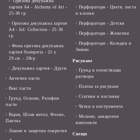
Оризова декупажна
хартия А4 - Alchemy of Art -
Перфоратори - Цветя, листа
25-30 гр.
и клонки
Оризова декупажна хартия
Перфоратори - Детски
А4 - Itd. Collection - 25-30
Перфоратори - Животни
гр.
Перфоратори - Коледни и
Фина оризова декупажна
Зимни
хартия Stamperia - 21 х
29.см. - 28гр.
Рисуване
Декупажна хартия - Други
Грунд и почистващи
разтвори
Антични пасти
Платна за рисуване
Вакс пасти
Стативи и поставки
Грунд, Основи, Релефни
пасти
Четки и инструменти
Варак, Шлак метал, Фолио,
Моливи, акварелни
Пантна
комплекти
Лакове и защитни покрития
Свещи