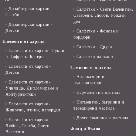
Дизайнерски хартии -
Салфетки - Свети Валентин,
Сватби
Сватбени, Любов, Рожден
ден
Дизайнерски хартии -
Детски
Салфетки - Фонове и
бордюри
Елементи от хартия
Салфетки - Други
Елементи от хартия - Букви
и Цифри за Банери
Салфетки на пакет
Елементи от хартия -
Тампони и мастила
Детски
Апликатори и
Елементи от хартия -
пулверизатори
Училище, Дипломиране и
Перманентни мастила
Абитуриентски
Пигментни, багрилни и
Елементи от хартия -
тебеширени мастила
Животни, птици, пеперуди
Други тампони и мастила
Елементи от хартия -
Любов, Сватба, Свети
Филц и Вълна
Валентин