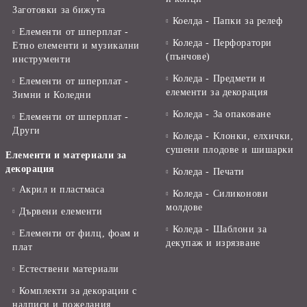
Заготовки за бижута
Коелда - Папки за релеф
Елементи от шперплат -
Коледа - Перфоратори
Етно елементи и музикални
(пънчове)
инструменти
Коледа - Предмети и
Елементи от шперплат -
елементи за декорация
Зимни и Коледни
Коледа - За опаковане
Елементи от шперплат -
Други
Коледа - Kлонки, елхички,
сушени плодове и шишарки
Елементи и материали за
декорация
Коледа - Печати
Акрил и пластмаса
Коледа - Силиконови
молдове
Дървени елементи
Коледа - Шаблони за
Елементи от филц, фоам и
декупаж и изрязване
плат
Естествени материали
Комплекти за декорации с
надписи и пожелания