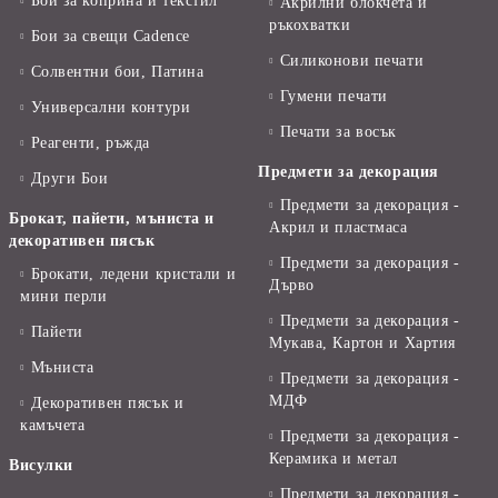
Бои за коприна и текстил
Акрилни блокчета и
ръкохватки
Бои за свещи Cadence
Силиконови печати
Солвентни бои, Патина
Гумени печати
Универсални контури
Печати за восък
Реагенти, ръжда
Предмети за декорация
Други Бои
Предмети за декорация -
Брокат, пайети, мъниста и
Акрил и пластмаса
декоративен пясък
Предмети за декорация -
Брокати, ледени кристали и
Дърво
мини перли
Предмети за декорация -
Пайети
Мукава, Картон и Хартия
Мъниста
Предмети за декорация -
МДФ
Декоративен пясък и
камъчета
Предмети за декорация -
Керамика и метал
Висулки
Предмети за декорация -