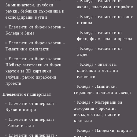
Коледа - елементи от
За миниатюри, дълбоки
акрил, пластмаса, стирофом
рамки, бебешки съкровища и
Коледа - елементи от гипс
екслоадиращи кутии
и глина
Елементи от бирен картон -
Коледа - елементи от
Коледа и Зима
филц, фоам, плат и прежда
Елементи от бирен картон -
Коледа - елементи от
Тематични комплекти
дърво
Елементи от бирен картон -
Коледа - звънчета,
Шейкър заготовки от бирен
камбанки и метални
картон за 3D картички,
елементи
албуми, ръчно израбоени
проекти
Коледа - Лампички,
гирлянди, пълнежи и свещи
Елементи от шперплат
Коледа - Материали за
Елементи от шперплат -
декорация - брокати,
Букви и цифри
восък,мастила, пасти и
Елементи от шперплат
кристали
-Рамки и ъгли
Коледа - Панделки, ширити
Елементи от шперплат -
и конци