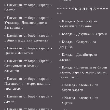
позлата
Елементи от бирен картон -
* * * * * * К О Л Е Д А * * * *
Сватба
* *
Елементи от бирен картон -
Коледа - Заготовки за
Училище, Дипломиране и
картички и пликове
Завършване
Коледа - Декупажни хартии
Елементи от бирен картон -
Бебшки и Детски елементи
Коелда - Салфетки за
декупаж
Елементи от бирен картон -
Цветя и Животни
Коледа - Дизайнерски
хартии
Елементи от бирен картон -
Стиймпънк и Мъжки
Коледа - Eлементи от бирен
елементи
картон, хартия, акрил, дърво,
глина, гипс
Елементи от бирен картон -
Пътешестия - море, планина
Коледа - елементи от
,транспорт
бирен картон
Елементи от бирен картон -
Коледа - елементи от
Други
хартия
Елементи от бирен картон -