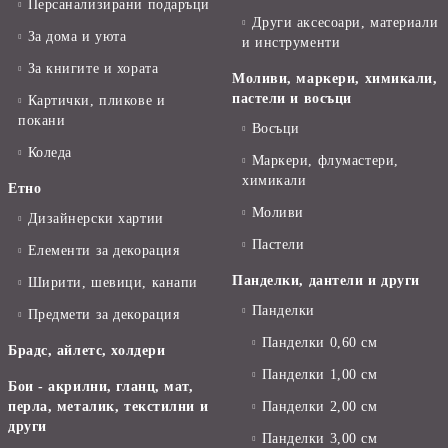
Персанализирани подаръци
Други аксесоари, материали
За дома и уюта
и инструменти
За книгите и хората
Моливи, маркери, химикали,
пастели и восъци
Картички, пликове и
покани
Восъци
Коледа
Маркери, флумастери,
химикали
Етно
Моливи
Дизайнерски хартии
Пастели
Елементи за декорация
Панделки, дантели и други
Ширити, шевици, канапи
Панделки
Предмети за декорация
Панделки 0,60 см
Брадс, айлетс, холдери
Панделки 1,00 см
Бои - акрилни, гланц, мат,
перла, металик, текстилни и
Панделки 2,00 см
други
Панделки 3,00 см