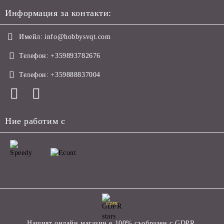
Информация за контакти:
Имейл:
info@hobbysvqt.com
Телефон:
+359893782676
Телефон:
+359888837004
Ние работим с
GDPR
Нашият онлайн магазин е 100% съобразен с GDPR.