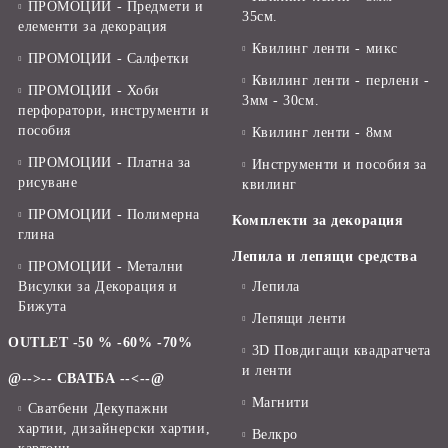
ПРОМОЦИИ - Предмети и
35см.
елементи за декорация
Квилинг ленти - микс
ПРОМОЦИИ - Салфетки
Квилинг ленти - перлени -
ПРОМОЦИИ - Хоби
3мм - 30см.
перфоратори, инструменти и
пособия
Квилинг ленти - 8мм
ПРОМОЦИИ - Платна за
Инструменти и пособия за
рисуване
квилинг
ПРОМОЦИИ - Полимерна
Комплекти за декорация
глина
Лепила и лепящи средства
ПРОМОЦИИ - Метални
Висулки за Декорация и
Лепила
Бижута
Лепящи ленти
OUTLET -50 % -60% -70%
3D Повдигащи квадратчета
и ленти
@-->-- СВАТБА --<--@
Магнити
Сватбени Декупажни
хартии, дизайнерски хартии,
Велкро