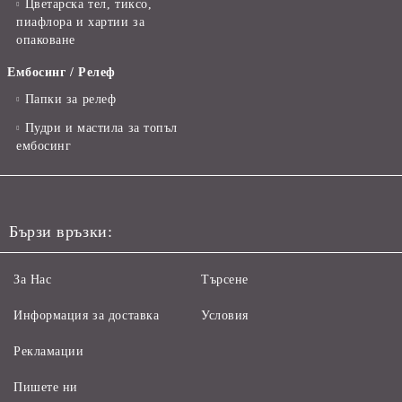
Цветарска тел, тиксо,
пиафлора и хартии за
опаковане
Ембосинг / Релеф
Папки за релеф
Пудри и мастила за топъл
ембосинг
Бързи връзки:
За Нас
Търсене
Информация за доставка
Условия
Рекламации
Пишете ни