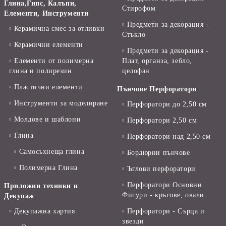
Глина,Гипс, Калъпи,
Стирофом
Елементи, Инструменти
Предмети за декорация -
Керамична смес за отливки
Стъкло
Керамични елементи
Предмети за декорация -
Елементи от полимерна
Плат, органза, зебло,
глина и полирезин
целофан
Пластични елементи
Пънчове Перфоратори
Инструменти за моделиране
Перфоратори до 2,50 см
Молдове и шаблони
Перфоратори 2,50 см
Глина
Перфоратори над 2,50 см
Самосъхнеща глина
Бордюрни пънчове
Полимерна Глина
Ъглови перфоратори
Перфоратори Основни
Приложни техники и
Фигури - кръгове, овали
Декупаж
Декупажна хартия
Перфоратори - Сърца и
звезди