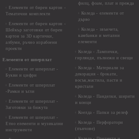
филц, фоам, плат и прежда
Елементи от бирен картон -
Коледа - елементи от
Тематични комплекти
дърво
Елементи от бирен картон -
Коледа - звънчета,
Шейкър заготовки от бирен
камбанки и метални
картон за 3D картички,
елементи
албуми, ръчно израбоени
проекти
Коледа - Лампички,
гирлянди, пълнежи и свещи
Елементи от шперплат
Коледа - Материали за
Елементи от шперплат -
декорация - брокати,
Букви и цифри
восък,мастила, пасти и
Елементи от шперплат
кристали
-Рамки и ъгли
Коледа - Панделки, ширити
Елементи от шперплат -
и конци
Заготовки за бижута
Коелда - Папки за релеф
Елементи от шперплат -
Коледа - Перфоратори
Етно елементи и музикални
(пънчове)
инструменти
Коледа - Предмети и