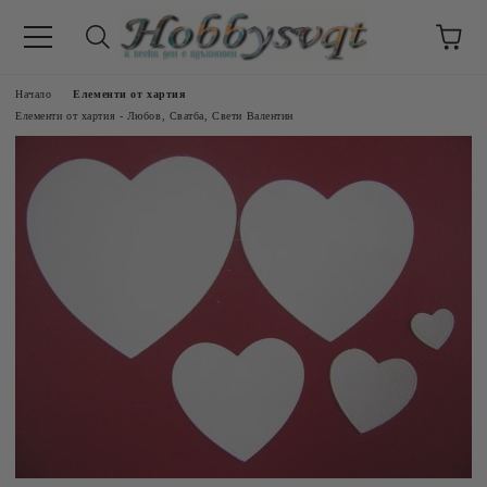
Начало
Елементи от хартия
Елементи от хартия - Любов, Сватба, Свети Валентин