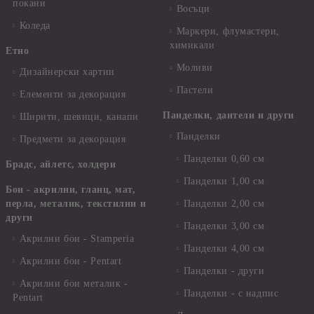
покани
Восъци
Коледа
Маркери, флумастери,
химикали
Етно
Моливи
Дизайнерски хартии
Пастели
Елементи за декорация
Панделки, дантели и други
Ширити, шевици, канапи
Панделки
Предмети за декорация
Панделки 0,60 см
Брадс, айлетс, холдери
Панделки 1,00 см
Бои - акрилни, гланц, мат,
перла, металик, текстилни и
Панделки 2,00 см
други
Панделки 3,00 см
Акрилни бои - Stamperia
Панделки 4,00 см
Акрилни бои - Pentart
Панделки - други
Акрилни бои металик -
Панделки - с надпис
Pentart