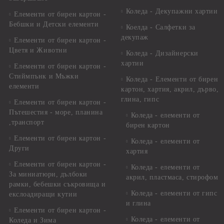
Коледа - Декупажни хартии
Елементи от бирен картон -
Бебшки и Детски елементи
Коелда - Салфетки за
декупаж
Елементи от бирен картон -
Цветя и Животни
Коледа - Дизайнерски
хартии
Елементи от бирен картон -
Стиймпънк и Мъжки
Коледа - Eлементи от бирен
елементи
картон, хартия, акрил, дърво,
глина, гипс
Елементи от бирен картон -
Пътешестия - море, планина
Коледа - елементи от
,транспорт
бирен картон
Елементи от бирен картон -
Коледа - елементи от
Други
хартия
Елементи от бирен картон -
Коледа - елементи от
За миниатюри, дълбоки
акрил, пластмаса, стирофом
рамки, бебешки съкровища и
Коледа - елементи от гипс
екслоадиращи кутии
и глина
Елементи от бирен картон -
Коледа - елементи от
Коледа и Зима