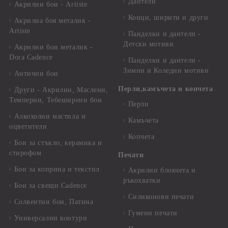
Дантели
Акрилни бои - Artiste
Конци, ширити и други
Акрилна боя металик -
Artiste
Панделки и дантели -
Детски мотиви
Акрилни бои металик -
Dora Cadence
Панделки и дантели -
Зимни и Коледни мотиви
Антични бои
Перли,камъчета и копчета
Други - Акрилни, Маслени,
Темперни, Тебеширени бои
Перли
Алкохолни мастила и
Камъчета
оцветители
Копчета
Бои за стъкло, керамика и
стирофом
Печати
Бои за коприна и текстил
Акрилни блокчета и
ръкохватки
Бои за свещи Cadence
Силиконови печати
Солвентни бои, Патина
Гумени печати
Универсални контури