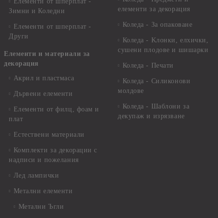
Елементи от шперплат -
елементи за декорация
Зимни и Коледни
Коледа - За опаковане
Елементи от шперплат -
Други
Коледа - Kлонки, елхички,
сушени плодове и шишарки
Елементи и материали за
декорация
Коледа - Печати
Акрил и пластмаса
Коледа - Силиконови
молдове
Дървени елементи
Коледа - Шаблони за
Елементи от филц, фоам и
декупаж и изрязване
плат
Естествени материали
Комплекти за декорации с
надписи и пожелания
Лед лампички
Метални елементи
Метални Ъгли