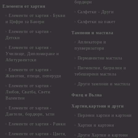
бордюри
Елементи от хартия
Салфетки - Други
Елементи от хартия - Букви
и Цифри за Банери
Салфетки на пакет
Елементи от хартия -
Тампони и мастила
Детски
Апликатори и
Елементи от хартия -
пулверизатори
Училище, Дипломиране и
Перманентни мастила
Абитуриентски
Пигментни, багрилни и
Елементи от хартия -
тебеширени мастила
Животни, птици, пеперуди
Други тампони и мастила
Елементи от хартия -
Любов, Сватба, Свети
Филц и Вълна
Валентин
Хартии,картони и други
Елементи от хартия -
Дантели, бордюри, ъгли
Перлени хартии и картони
Елементи от хартия - Рамки
Хартии и картони
Елементи от хартия - Цветя,
Други Хартии и картони