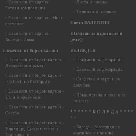
Елементи от хартия -
Листа и клонки
Готови композиции
Тичинки и плодове
Елементи от хартия - Микс
Свети ВАЛЕНТИН
елементи
Елементи от хартия -
Шаблони за изрязване и
Коледа и Зима
релеф
Елементи от бирен картон
ВЕЛИКДЕН
Елементи от бирен картон -
Предмети за декорация
Декоративни рамки
Елементи за декорация
Елементи от бирен картон -
Салфетки и хартии за
Надписи на български
декупаж
Елементи от бирен картон -
Шлак метали и фолио за
Ъгли и орнаменти
позлата
Елементи от бирен картон -
* * * * * * К О Л Е Д А * * * *
Сватба
* *
Елементи от бирен картон -
Коледа - Заготовки за
Училище, Дипломиране и
картички и пликове
Завършване