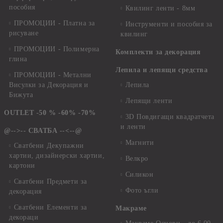
пособия
Квилинг ленти - 8мм
ПРОМОЦИИ - Платна за
Инструменти и пособия за
рисуване
квилинг
ПРОМОЦИИ - Полимерна
Комплекти за декорация
глина
Лепила и лепящи средства
ПРОМОЦИИ - Метални
Висулки за Декорация и
Лепила
Бижута
Лепящи ленти
OUTLET -50 % -60% -70%
3D Повдигащи квадратчета
и ленти
@-->-- СВАТБА --<--@
Магнити
Сватбени Декупажни
хартии, дизайнерски хартии,
Велкро
картони
Силикон
Сватбени Предмети за
Фото ъгли
декорация
Сватбени Елементи за
Макраме
декораци