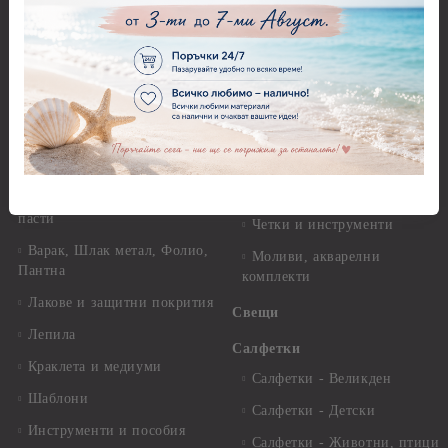
Перфоратори - Коледни и
Фина оризова декупажна
Зимни
хартия Stamperia - 21 х
29.см. - 28гр.
Рисуване
Декупажна хартия - Други
Грунд и почистващи
разтвори
Антични пасти
Платна за рисуване
Вакс пасти
Стативи и поставки
Грунд, Основи, Релефни
пасти
Четки и инструменти
Варак, Шлак метал, Фолио,
Моливи, акварелни
Пантна
комплекти
Лакове и защитни покрития
Свещи
Лепила
Салфетки
Краклета и медиуми
Салфетки - Великден
Шаблони
Салфетки - Детски
Инструменти и пособия
Салфетки - Животни, птици