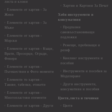
листа и клони
Хартии и Картони За Печат
Елементи от хартия - За
Жени
Хоби инструменти и
консумативи
Елементи от хартия - За
Предпазни
Мъже
самовъзстановяващи
Елементи от хартия -
подложки
Морски
Режещи, пробиващи и
Елементи от хартия - Къщи,
релеф
Врати, Прозорци, Огради,
Квилинг инструменти и
Фенери
пособия
Елементи от хартия -
Инструменти и пособия за
Пътешествия и Фото моменти
Моделиране
Елементи то хартия -
Други инструменти,
Такове, табелки, етикети
консумативи и пособия
Елементи от хартия -
Многопластови елементи
Цветя,листа и тичинки
Елементи от хартия - Други
Цветя