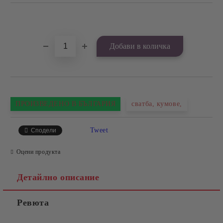
Добави в желани
ПРОИЗВЕДЕНО В БЪЛГАРИЯ
сватба, кумове,
Tweet
Сподели
Оцени продукта
Детайлно описание
Ревюта