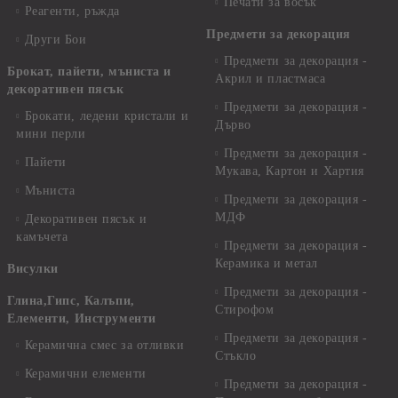
Печати за восък
Реагенти, ръжда
Предмети за декорация
Други Бои
Предмети за декорация -
Брокат, пайети, мъниста и
Акрил и пластмаса
декоративен пясък
Предмети за декорация -
Брокати, ледени кристали и
Дърво
мини перли
Предмети за декорация -
Пайети
Мукава, Картон и Хартия
Мъниста
Предмети за декорация -
МДФ
Декоративен пясък и
камъчета
Предмети за декорация -
Керамика и метал
Висулки
Предмети за декорация -
Глина,Гипс, Калъпи,
Стирофом
Елементи, Инструменти
Предмети за декорация -
Керамична смес за отливки
Стъкло
Керамични елементи
Предмети за декорация -