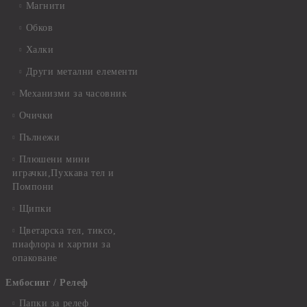
Магнити
Обков
Халки
Други метални елементи
Механизми за часовник
Очички
Пълнежи
Плюшени мини
играчки,Пухкава тел и
Помпони
Щипки
Цветарска тел, тиксо,
пиафлора и хартии за
опаковане
Ембосинг / Релеф
Папки за релеф