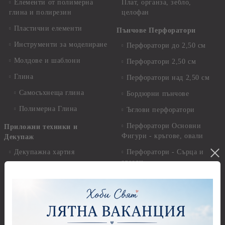
Елементи от полимерна
Плат, органза, зебло,
глина и полирезин
целофан
Пластични елементи
Пънчове Перфоратори
Инструменти за моделиране
Перфоратори до 2,50 см
Молдове и шаблони
Перфоратори 2,50 см
Глина
Перфоратори над 2,50 см
Самосъхнеща глина
Бордюрни пънчове
Полимерна Глина
Ъглови перфоратори
Перфоратори Основни
Приложни техники и
Фигури - кръгове, овали
Декупаж
Декупажна хартия
Перфоратори - Сърца и
звезди
Оризова декупажна
хартия А4 - Alchemy of Art -
Перфоратори - Цветя, листа
25-30 гр.
и клонки
Оризова декупажна хартия
Перфоратори - Детски
А4 - Itd. Collection - 25-30
Перфоратори - Животни
гр.