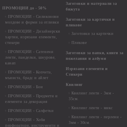
Заготовки и материали за
ПРОМОЦИИ до - 50%
бижута
ПРОМОЦИИ - Силиконови
Заготовки за картички и
молдове и форми за отливки
пликове
ПРОМОЦИИ - Дизайнерски
Заготовки за картички
хартии, изрязани елементи,
стикери
Пликове
ПРОМОЦИИ - Сатенени
Заготовки за папки, книги за
ленти, панделки, шнурове,
пожелания и албуми
канап
Изрязани елементи и
ПРОМОЦИИ - Копчета,
Стикери
мъниста, брадс и айлет
Квилинг
ПРОМОЦИИ - Бои
Квилинг ленти - 3мм -
ПРОМОЦИИ - Предмети и
35см.
елементи за декорация
Квилинг ленти - микс
ПРОМОЦИИ - Салфетки
Квилинг ленти - перлени -
ПРОМОЦИИ - Хоби
3мм - 30см.
перфоратори, инструменти и