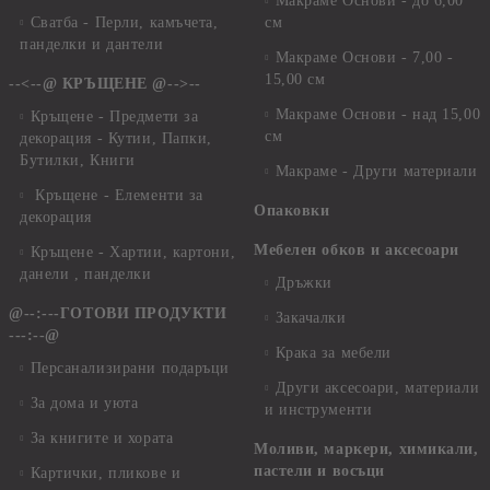
Макраме Основи - до 6,00
Сватба - Перли, камъчета,
см
панделки и дантели
Макраме Основи - 7,00 -
15,00 см
--<--@ КРЪЩЕНЕ @-->--
Макраме Основи - над 15,00
Кръщене - Предмети за
см
декорация - Кутии, Папки,
Бутилки, Книги
Макраме - Други материали
Кръщене - Елементи за
Опаковки
декорация
Мебелен обков и аксесоари
Кръщене - Хартии, картони,
данели , панделки
Дръжки
@--:---ГОТОВИ ПРОДУКТИ
Закачалки
---:--@
Крака за мебели
Персанализирани подаръци
Други аксесоари, материали
За дома и уюта
и инструменти
За книгите и хората
Моливи, маркери, химикали,
пастели и восъци
Картички, пликове и