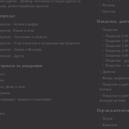
рен картон - Шейкър заготовки от бирен картон за
Моливи
буми, ръчно израбоени проекти
Пастели
перплат
Панделки, дант
ерплат - Букви и цифри
Панделки
ерплат -Рамки и ъгли
Панделки 0,60
ерплат - Заготовки за бижута
Панделки 1,00
ерплат - Етно елементи и музикални инструменти
Панделки 2,00
ерплат - Зимни и Коледни
Панделки 3,00
Панделки 4,00
ерплат - Други
Панделки - др
Панделки - с н
териали за декорация
Дантели
аса
Конци, ширити и
нти
Панделки и дант
лц, фоам и плат
мотиви
ериали
Панделки и дант
екорации с надписи и пожелания
Коледни мотиви
Перли,камъчета
нти
Перли
и
Камъчета