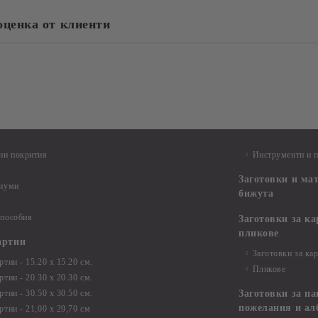
оценка от клиенти
ни покрития
Инструменти и 
Заготовки и ма
диуми
бижута
 пособия
Заготовки за к
пликове
артии
Заготовки за ка
тии - 15.20 х 15.20 см.
Пликове
тии - 20.30 х 20.30 см.
тии - 30.50 х 30.50 см.
Заготовки за па
пожелания и ал
ртии - 21,00 х 29,70 см