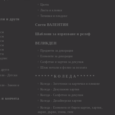
Цветя
Листа и клонки
Тичинки и плодове
ели и други
Свети ВАЛЕНТИН
 см
Шаблони за изрязване и релеф
 см
 см
ВЕЛИКДЕН
 см
 см
Предмети за декорация
уги
Елементи за декорация
адпис
Салфетки и хартии за декупаж
Шлак метали и фолио за позлата
 други
ели - Детски
* * * * * * К О Л Е Д А * * * * * *
Коледа - Заготовки за картички и пликове
ели - Зимни и
Коледа - Декупажни хартии
Коелда - Салфетки за декупаж
 и копчета
Коледа - Дизайнерски хартии
Коледа - Eлементи от бирен картон, хартия,
акрил, дърво, глина, гипс