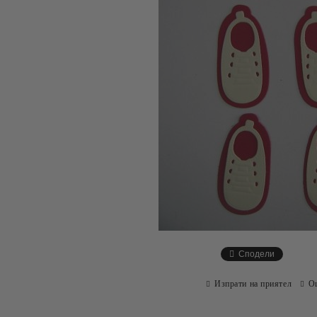
Сподели
Изпрати на приятел
О