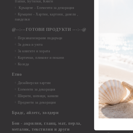
Папки, Бутилки, Книги
Елементи от ха
Кръщене - Елементи за декорация
Елементи от ха
Кръщене - Хартии, картони, данели ,
Елементи от ха
панделки
Елементи от ха
@--:---ГОТОВИ ПРОДУКТИ ---:--@
Елементи от б
Персанализирани подаръци
Елементи от би
За дома и уюта
Елементи от би
За книгите и хората
Елементи от би
Картички, пликове и покани
Елементи от би
Коледа
Елементи от би
Етно
Елементи от би
Дизайнерски хартии
Елементи от би
Елементи за декорация
Елементи от би
Ширити, шевици, канапи
Елементи от би
Предмети за декорация
Елементи от би
Елементи от би
Брадс, айлетс, холдери
съкровища и екс
Елементи от би
Бои - акрилни, гланц, мат, перла,
Елементи от би
металик, текстилни и други