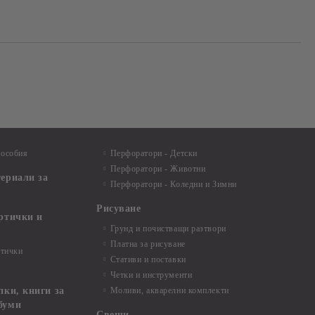
пособия
Перфоратори - Детски
Перфоратори - Животни
териали за
Перфоратори - Коледни и Зимни
Рисуване
артички и
Грунд и почистващи разтвори
Платна за рисуване
ртички
Стативи и поставки
Четки и инструменти
пки, книги за
Моливи, акварелни комплекти
буми
Свещи