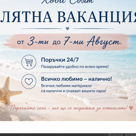
Силикон
ртия - Други
Фото ъгли
ртия - Готови композиции
Макраме
ртия - Микс елементи
ртия - Коледа и Зима
Макраме Основи 
Макраме Основи 
ирен картон
Макраме Основи 
рен картон - Декоративни рамки
Макраме - Друг
рен картон - Надписи на български
Опаковки
рен картон - Ъгли и орнаменти
рен картон - Сватба
Мебелен обков 
рен картон - Училище, Дипломиране и Завършване
Дръжки
рен картон - Бебшки и Детски елементи
Закачалки
рен картон - Цветя и Животни
Крака за мебели
рен картон - Стиймпънк и Мъжки елементи
Други аксесоари
рен картон - Пътешестия - море, планина ,транспорт
инструменти
рен картон - Други
рен картон - За миниатюри, дълбоки рамки, бебешки
Моливи, маркер
лоадиращи кутии
пастели и восъ
рен картон - Коледа и Зима
Восъци
рен картон - Тематични комплекти
Маркери, флума