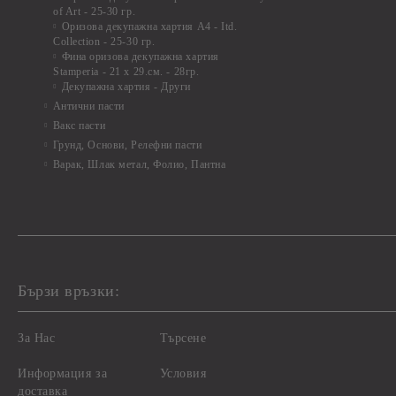
of Art - 25-30 гр.
Оризова декупажна хартия А4 - Itd.
Collection - 25-30 гр.
Фина оризова декупажна хартия
Stamperia - 21 х 29.см. - 28гр.
Декупажна хартия - Други
Антични пасти
Вакс пасти
Грунд, Основи, Релефни пасти
Варак, Шлак метал, Фолио, Пантна
Бързи връзки:
За Нас
Търсене
Информация за
Условия
доставка