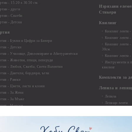
тии - 15.20 x 30.50 см.
Изрязани елеме
ртии - други
Стикери
ртии - Сватби
ртии - Детски
Квилинг
Квилинг ленти -
артия
Квилинг ленти -
ртия - Букви и Цифри за Банери
Квилинг ленти -
ртия - Детски
30см.
ртия - Училище, Дипломиране и Абитуриентски
Квилинг ленти -
ртия - Животни, птици, пеперуди
Инструменти и п
ртия - Любов, Сватба, Свети Валентин
квилинг
ртия - Дантели, бордюри, ъгли
Комплекти за д
ртия - Рамки
ртия - Цветя, листа и клони
Лепила и лепящ
ртия - За Жени
Лепила
ртия - За Мъже
Лепящи ленти
ртия - Морски
3D Повдигащи к
ртия - Къщи, Врати, Прозорци, Огради, Фенери
ленти
ртия - Пътешествия и Фото моменти
Магнити
тия - Такове, табелки, етикети
Велкро
ртия - Многопластови елементи