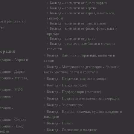
Коледа - елементи от бирен картон
Коледа - елементи от хартия
Коледа - елементи от акрил, пластмаса,
стирофом
а и ръкохватки
Коледа - елементи от гипс и глина
ати
Коледа - елементи от филц, фоам, плат и
прежда
Коледа - елементи от дърво
Коледа - звънчета, камбанки и метални
елементи
корация
Коледа - Лампички, гирлянди, пълнежи и
орация - Акрил и
свещи
Коледа - Материали за декорация - брокати,
орация - Дърво
восък,мастила, пасти и кристали
орация - Мукава,
Коледа - Панделки, ширити и конци
Коелда - Папки за релеф
корация - МДФ
Коледа - Перфоратори (пънчове)
орация -
Коледа - Предмети и елементи за декорация
Коледа - За опаковане
орация -
Коледа - Kлонки, елхички, сушени плодове и
шишарки
орация - Стъкло
Коледа - Печати
орация - Плат,
Коледа - Силиконови молдове
елофан