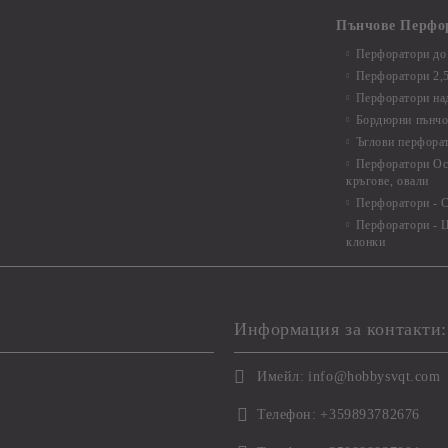
Пънчове Перфо
Перфоратори до 
Перфоратори 2,
Перфоратори над
Бордюрни пънчо
Ъглови перфора
Перфоратори Ос
кръгове, овали
Перфоратори - С
Перфоратори - Ц
клонки
Информация за контакти:
Имейл:
info@hobbysvqt.com
Телефон:
+359893782676