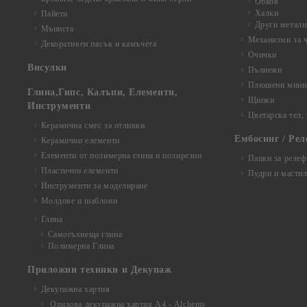
Обков
Халки
Пайети
Други металн
Мъниста
Механизми за 
Декоративен пясък и камъчета
Очички
Висулки
Пълнежи
Плюшени мини 
Глина,Гипс, Калъпи, Елементи,
Щипки
Инструменти
Цветарска тел,
Керамична смес за отливки
Ембосинг / Рел
Керамични елементи
Елементи от полимерна глина и полирезин
Папки за релеф
Пластични елементи
Пудри и мастил
Инструменти за моделиране
Молдове и шаблони
Глина
Самосъхнеща глина
Полимерна Глина
Приложни техники и Декупаж
Декупажна хартия
Оризова декупажна хартия А4 - Alchemy