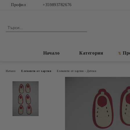
Профил
+359893782676
Начало
Категории
Пр
Начало
Елементи от хартия
Елементи от хартия - Детски