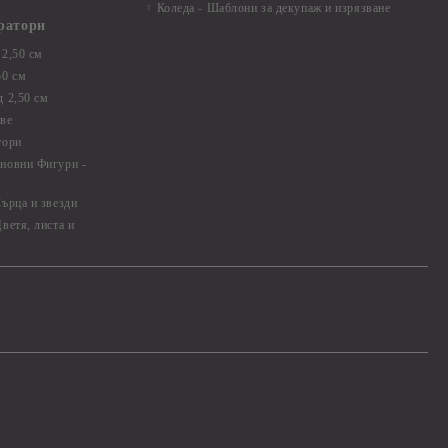
Коледа - Шаблони за декупаж и изрязване
ратори
2,50 см
50 см
 2,50 см
ве
тори
новни Фигури -
ърца и звезди
ветя, листа и