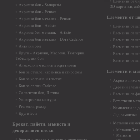
Елементи от би
Акрилни бои - Stamperia
3D картички, ал
Акрилни бои - Pentart
Елементи от ш
Акрилни бои металик - Pentart
Акрилни бои - Artiste
Елементи от шп
Акрилна боя металик - Artiste
Елементи от шп
Акрилни бои металик - Dora Cadence
Елементи от шп
Антични бои
Елементи от шп
Други - Акрилни, Маслени, Темперни,
Елементи от шп
Тебеширени бои
Елементи от шп
Алкохолни мастила и оцветители
Елементи и ма
Бои за стъкло, керамика и стирофом
Бои за коприна и текстил
Акрил и пластм
Бои за свещи Cadence
Дървени елеме
Солвентни бои, Патина
Елементи от фи
Универсални контури
Естествени мат
Реагенти, ръжда
Комплекти за д
Други Бои
Лед лампички
Метални елеме
Брокат, пайети, мъниста и
Метални Ъгл
декоративен пясък
Магнити
Брокати, ледени кристали и мини перли