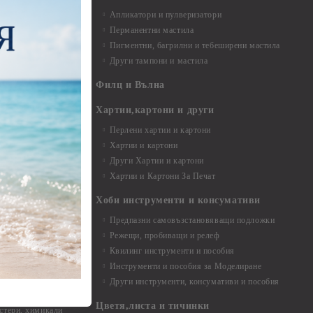
Апликатори и пулверизатори
Перманентни мастила
Пигментни, багрилни и тебеширени мастила
Други тампони и мастила
- до 6,00 см
- 7,00 - 15,00 см
Филц и Вълна
- над 15,00 см
и материали
Хартии,картони и други
Перлени хартии и картони
Хартии и картони
и аксесоари
Други Хартии и картони
Хартии и Картони За Печат
Хоби инструменти и консумативи
Предпазни самовъзстановяващи подложки
, материали и
Режещи, пробиващи и релеф
Квилинг инструменти и пособия
и, химикали,
Инструменти и пособия за Моделиране
ци
Други инструменти, консумативи и пособия
Цветя,листа и тичинки
стери, химикали