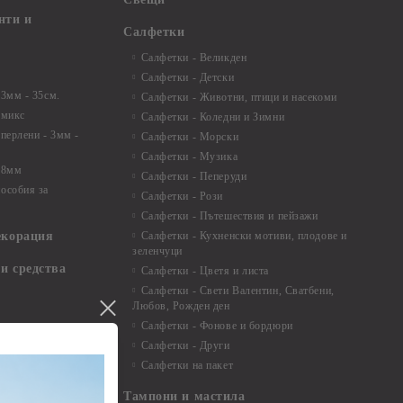
нти и
Салфетки
Салфетки - Великден
Салфетки - Детски
 3мм - 35см.
Салфетки - Животни, птици и насекоми
 микс
Салфетки - Коледни и Зимни
 перлени - 3мм -
Салфетки - Морски
Салфетки - Музика
 8мм
Салфетки - Пеперуди
особия за
Салфетки - Рози
Салфетки - Пътешествия и пейзажи
екорация
Салфетки - Кухненски мотиви, плодове и
зеленчуци
и средства
Салфетки - Цветя и листа
Салфетки - Свети Валентин, Сватбени,
Любов, Рожден ден
Салфетки - Фонове и бордюри
вадратчета и
Салфетки - Други
Салфетки на пакет
Тампони и мастила