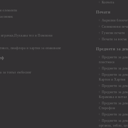
Копчета
и елементи
Печати
часовник
Акрилни блокчет
Силиконови печ
Гумени печати
играчки,Пухкава тел и Помпони
Печати за восък
 тиксо, пиафлора и хартии за опаковане
Предмети за де
Предмети за дек
еф
пластмаса
Предмети за дек
а за топъл ембосинг
Предмети за дек
Картон и Хартия
Предмети за де
Предмети за дек
Керамика и метал
Предмети за дек
Стирофом
Предмети за дек
Предмети за дек
органза, зебло, ц