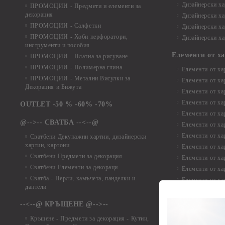
Дизайнерски хар
ПРОМОЦИИ - Предмети и елементи за
декорация
Дизайнерски ха
ПРОМОЦИИ - Салфетки
Дизайнерски ха
ПРОМОЦИИ - Хоби перфоратори,
Дизайнерски ха
инструменти и пособия
Елементи от х
ПРОМОЦИИ - Платна за рисуване
ПРОМОЦИИ - Полимерна глина
Елементи от ха
ПРОМОЦИИ - Метални Висулки за
Елементи от ха
Декорация и Бижута
Елементи от ха
Елементи от ха
OUTLET -50 % -60% -70%
Елементи от ха
@-->-- СВАТБА --<--@
Елементи от ха
Елементи от ха
Сватбени Декупажни хартии, дизайнерски
хартии, картони
Елементи от ха
Сватбени Предмети за декорация
Елементи от ха
Сватбени Елементи за декораци
Елементи от ха
Сватба - Перли, камъчета, панделки и
Елементи от ха
дантели
Елементи от ха
Елементи от ха
--<--@ КРЪЩЕНЕ @-->--
Елементи то хар
Кръщене - Предмети за декорация - Кутии,
Елементи от ха