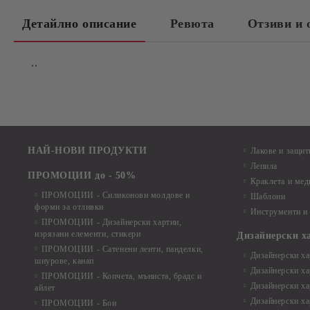
Детайлно описание
Ревюта
Отзиви и 
..
НАЙ-НОВИ ПРОДУКТИ
Лакове и защит
Лепила
ПРОМОЦИИ до - 50%
Краклета и ме
ПРОМОЦИИ - Силиконови молдове и
Шаблони
форми за отливки
Инструменти и
ПРОМОЦИИ - Дизайнерски хартии,
изрязани елементи, стикери
Дизайнерски х
ПРОМОЦИИ - Сатенени ленти, панделки,
Дизайнерски хар
шнурове, канап
Дизайнерски хар
ПРОМОЦИИ - Копчета, мъниста, брадс и
Дизайнерски хар
айлет
Дизайнерски ха
ПРОМОЦИИ - Бои