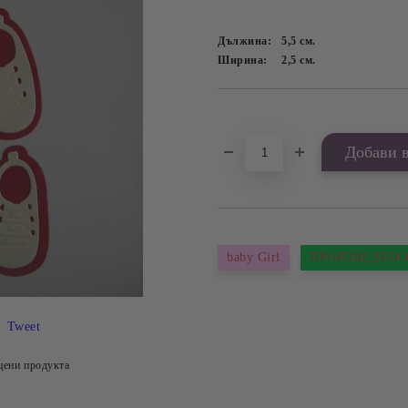
Дължина:
5,5
см.
Ширина:
2,5
см.
Добави в желани
baby Girl
ПРОИЗВЕДЕНО
Tweet
цени продукта