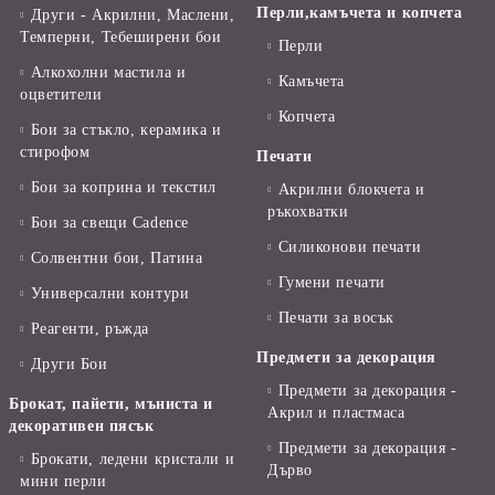
Перли,камъчета и копчета
Други - Акрилни, Маслени,
Темперни, Тебеширени бои
Перли
Алкохолни мастила и
Камъчета
оцветители
Копчета
Бои за стъкло, керамика и
стирофом
Печати
Бои за коприна и текстил
Акрилни блокчета и
ръкохватки
Бои за свещи Cadence
Силиконови печати
Солвентни бои, Патина
Гумени печати
Универсални контури
Печати за восък
Реагенти, ръжда
Предмети за декорация
Други Бои
Предмети за декорация -
Брокат, пайети, мъниста и
Акрил и пластмаса
декоративен пясък
Предмети за декорация -
Брокати, ледени кристали и
Дърво
мини перли