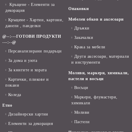
Кръщене - Елементи за
Опаковки
декорация
Мебелен обков и аксесоари
Кръщене - Хартии, картони,
данели , панделки
Дръжки
@--:---ГОТОВИ ПРОДУКТИ
Закачалки
---:--@
Крака за мебели
Персанализирани подаръци
Други аксесоари, материали
За дома и уюта
и инструменти
За книгите и хората
Моливи, маркери, химикали,
пастели и восъци
Картички, пликове и
покани
Восъци
Коледа
Маркери, флумастери,
химикали
Етно
Моливи
Дизайнерски хартии
Пастели
Елементи за декорация