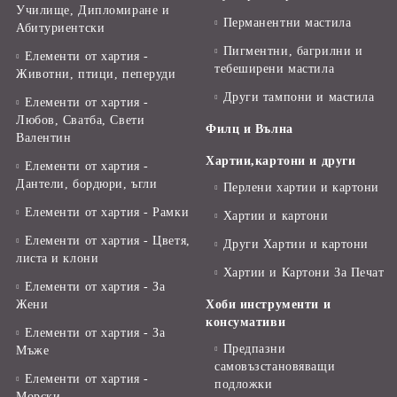
Училище, Дипломиране и
Перманентни мастила
Абитуриентски
Пигментни, багрилни и
Елементи от хартия -
тебеширени мастила
Животни, птици, пеперуди
Други тампони и мастила
Елементи от хартия -
Любов, Сватба, Свети
Филц и Вълна
Валентин
Хартии,картони и други
Елементи от хартия -
Дантели, бордюри, ъгли
Перлени хартии и картони
Елементи от хартия - Рамки
Хартии и картони
Елементи от хартия - Цветя,
Други Хартии и картони
листа и клони
Хартии и Картони За Печат
Елементи от хартия - За
Жени
Хоби инструменти и
консумативи
Елементи от хартия - За
Предпазни
Мъже
самовъзстановяващи
Елементи от хартия -
подложки
Морски