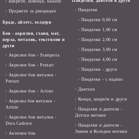
Панделки, дантели и други
Ширити, шевици, канапи
Панделки
Предмети за декорация
Панделки 0,60 см
Брадс, айлетс, холдери
Панделки 1,00 см
Бои - акрилни, гланц, мат,
перла, металик, текстилни и
Панделки 2,00 см
други
Панделки 3,00 см
Акрилни бои - Stamperia
Панделки 4,00 см
Акрилни бои - Pentart
Панделки - други
Акрилни бои металик -
Панделки - с надпис
Pentart
Дантели
Акрилни бои - Artiste
Конци, ширити и други
Акрилна боя металик -
Artiste
Панделки и дантели -
Детски мотиви
Акрилни бои металик -
Dora Cadence
Панделки и дантели -
Зимни и Коледни мотиви
Антични бои