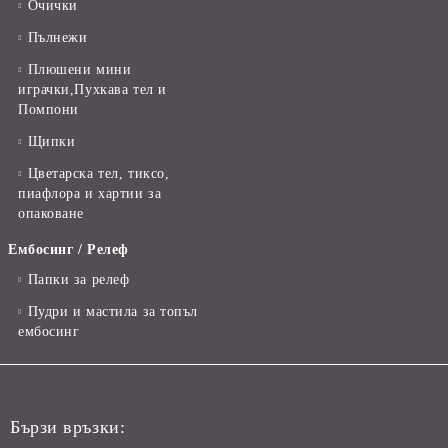
Очички
Пълнежи
Плюшени мини
играчки,Пухкава тел и
Помпони
Щипки
Цветарска тел, тиксо,
пиафлора и хартии за
опаковане
Ембосинг / Релеф
Папки за релеф
Пудри и мастила за топъл
ембосинг
Бързи връзки: