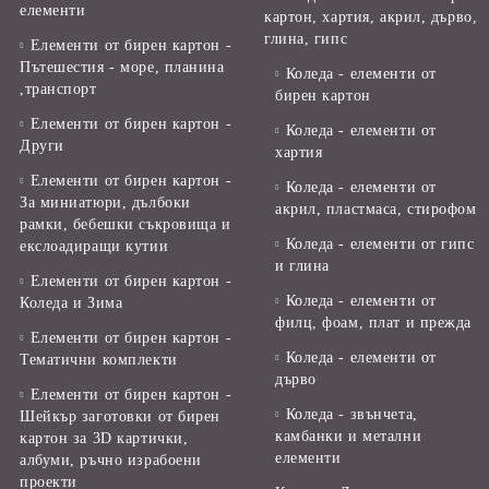
елементи
картон, хартия, акрил, дърво,
глина, гипс
Елементи от бирен картон -
Пътешестия - море, планина
Коледа - елементи от
,транспорт
бирен картон
Елементи от бирен картон -
Коледа - елементи от
Други
хартия
Елементи от бирен картон -
Коледа - елементи от
За миниатюри, дълбоки
акрил, пластмаса, стирофом
рамки, бебешки съкровища и
Коледа - елементи от гипс
екслоадиращи кутии
и глина
Елементи от бирен картон -
Коледа - елементи от
Коледа и Зима
филц, фоам, плат и прежда
Елементи от бирен картон -
Коледа - елементи от
Тематични комплекти
дърво
Елементи от бирен картон -
Коледа - звънчета,
Шейкър заготовки от бирен
камбанки и метални
картон за 3D картички,
елементи
албуми, ръчно израбоени
проекти