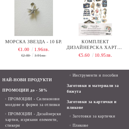
МОРСКА ЗВЕЗДА - 10 БР.
КОМПЛЕКТ
ДИЗАЙНЕРСКА ХАРТИЯ
€1.00
1.96лв.
- OCEAN BLUE - 7
€5.60
10.95лв.
€2.00
3.91лв.
ЛИСТА
Инструменти и пособия
НАЙ-НОВИ ПРОДУКТИ
Заготовки и материали за
ПРОМОЦИИ до - 50%
бижута
ПРОМОЦИИ - Силиконови
Заготовки за картички и
молдове и форми за отливки
пликове
ПРОМОЦИИ - Дизайнерски
Заготовки за картички
хартии, изрязани елементи,
стикери
Пликове