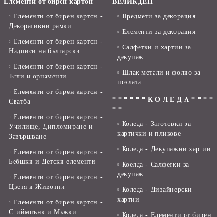
Елементи от бирен картон
ВЕЛИКДЕН
Елементи от бирен картон -
Предмети за декорация
Декоративни рамки
Елементи за декорация
Елементи от бирен картон -
Салфетки и хартии за
Надписи на български
декупаж
Елементи от бирен картон -
Шлак метали и фолио за
Ъгли и орнаменти
позлата
Елементи от бирен картон -
* * * * * * К О Л Е Д А * * * *
Сватба
* *
Елементи от бирен картон -
Коледа - Заготовки за
Училище, Дипломиране и
картички и пликове
Завършване
Коледа - Декупажни хартии
Елементи от бирен картон -
Бебшки и Детски елементи
Коелда - Салфетки за
декупаж
Елементи от бирен картон -
Цветя и Животни
Коледа - Дизайнерски
хартии
Елементи от бирен картон -
Стиймпънк и Мъжки
Коледа - Eлементи от бирен