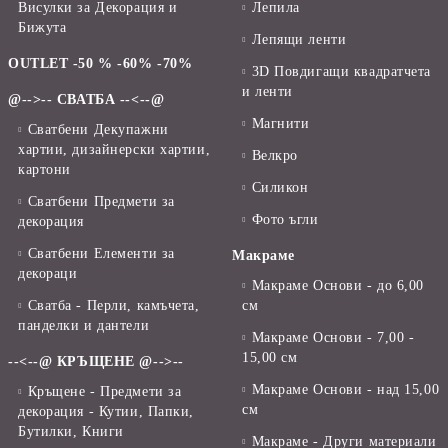
Висулки за Декорация и
Лепила
Бижута
Лепящи ленти
OUTLET -50 % -60% -70%
3D Повдигащи квадратчета
и ленти
@-->-- СВАТБА --<--@
Магнити
Сватбени Декупажни
хартии, дизайнерски хартии,
Велкро
картони
Силикон
Сватбени Предмети за
Фото ъгли
декорация
Сватбени Елементи за
Макраме
декораци
Макраме Основи - до 6,00
Сватба - Перли, камъчета,
см
панделки и дантели
Макраме Основи - 7,00 -
15,00 см
--<--@ КРЪЩЕНЕ @-->--
Макраме Основи - над 15,00
Кръщене - Предмети за
см
декорация - Кутии, Папки,
Бутилки, Книги
Макраме - Други материали