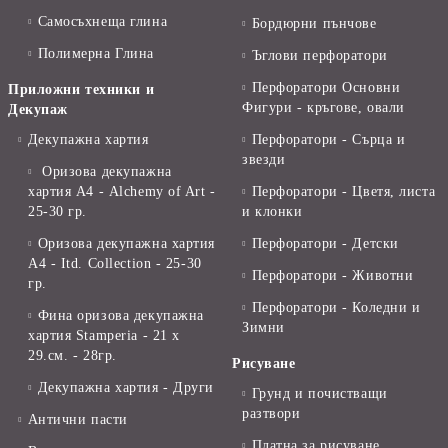
Самосъхнеща глина
Бордюрни пънчове
Полимерна Глина
Ъглови перфоратори
Перфоратори Основни
Приложни техники и
Фигури - кръгове, овали
Декупаж
Декупажна хартия
Перфоратори - Сърца и
звезди
Оризова декупажна
хартия А4 - Alchemy of Art -
Перфоратори - Цветя, листа
25-30 гр.
и клонки
Оризова декупажна хартия
Перфоратори - Детски
А4 - Itd. Collection - 25-30
Перфоратори - Животни
гр.
Перфоратори - Коледни и
Фина оризова декупажна
Зимни
хартия Stamperia - 21 х
29.см. - 28гр.
Рисуване
Декупажна хартия - Други
Грунд и почистващи
разтвори
Антични пасти
Платна за рисуване