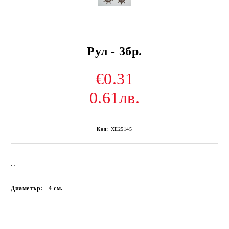
Рул - 3бр.
€0.31
0.61лв.
Код:
ХЕ25145
..
Диаметър:
4
см.
Добави в желани