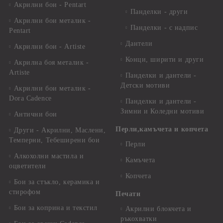
Акрилни бои - Pentart
Панделки - други
Акрилни бои металик -
Панделки - с надпис
Pentart
Дантели
Акрилни бои - Artiste
Конци, ширити и други
Акрилна боя металик -
Artiste
Панделки и дантели -
Детски мотиви
Акрилни бои металик -
Dora Cadence
Панделки и дантели -
Зимни и Коледни мотиви
Антични бои
Перли,камъчета и копчета
Други - Акрилни, Маслени,
Темперни, Тебеширени бои
Перли
Алкохолни мастила и
Камъчета
оцветители
Копчета
Бои за стъкло, керамика и
стирофом
Печати
Бои за коприна и текстил
Акрилни блокчета и
ръкохватки