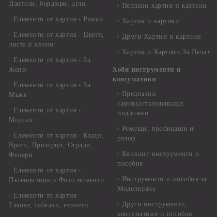
Дантели, бордюри, ъгли
Перлени хартии и картони
Елементи от хартия - Рамки
Хартии и картони
Елементи от хартия - Цветя,
Други Хартии и картони
листа и клони
Хартии и Картони За Печат
Елементи от хартия - За
Жени
Хоби инструменти и
консумативи
Елементи от хартия - За
Предпазни
Мъже
самовъзстановяващи
Елементи от хартия -
подложки
Морски
Режещи, пробиващи и
Елементи от хартия - Къщи,
релеф
Врати, Прозорци, Огради,
Квилинг инструменти и
Фенери
пособия
Елементи от хартия -
Инструменти и пособия за
Пътешествия и Фото моменти
Моделиране
Елементи то хартия -
Други инструменти,
Такове, табелки, етикети
консумативи и пособия