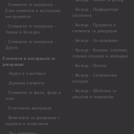
Елементи от шперплат -
Коледа - Перфоратори
Етно елементи и музикални
(пънчове)
инструменти
Коледа - Предмети и
Елементи от шперплат -
елементи за декорация
Зимни и Коледни
Коледа - За опаковане
Елементи от шперплат -
Други
Коледа - Kлонки, елхички,
сушени плодове и шишарки
Елементи и материали за
декорация
Коледа - Печати
Акрил и пластмаса
Коледа - Силиконови
молдове
Дървени елементи
Коледа - Шаблони за
Елементи от филц, фоам и
декупаж и изрязване
плат
Естествени материали
Комплекти за декорации с
надписи и пожелания
Лед лампички