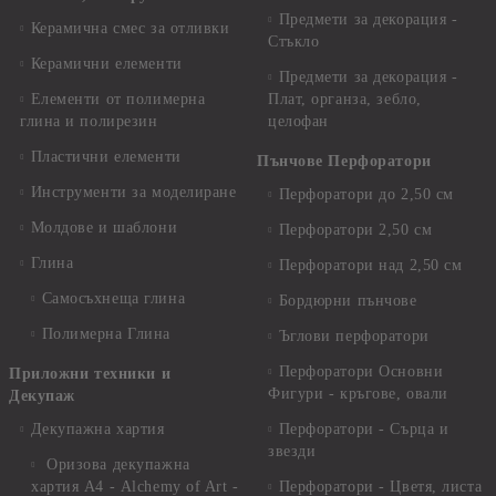
Предмети за декорация -
Керамична смес за отливки
Стъкло
Керамични елементи
Предмети за декорация -
Елементи от полимерна
Плат, органза, зебло,
глина и полирезин
целофан
Пластични елементи
Пънчове Перфоратори
Инструменти за моделиране
Перфоратори до 2,50 см
Молдове и шаблони
Перфоратори 2,50 см
Глина
Перфоратори над 2,50 см
Самосъхнеща глина
Бордюрни пънчове
Полимерна Глина
Ъглови перфоратори
Перфоратори Основни
Приложни техники и
Фигури - кръгове, овали
Декупаж
Декупажна хартия
Перфоратори - Сърца и
звезди
Оризова декупажна
хартия А4 - Alchemy of Art -
Перфоратори - Цветя, листа