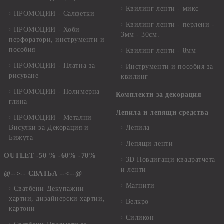
Квилинг ленти - микс
ПРОМОЦИИ - Салфетки
Квилинг ленти - перлени -
ПРОМОЦИИ - Хоби
3мм - 30см.
перфоратори, инструменти и
пособия
Квилинг ленти - 8мм
ПРОМОЦИИ - Платна за
Инструменти и пособия за
рисуване
квилинг
ПРОМОЦИИ - Полимерна
Комплекти за декорация
глина
Лепила и лепящи средства
ПРОМОЦИИ - Метални
Висулки за Декорация и
Лепила
Бижута
Лепящи ленти
OUTLET -50 % -60% -70%
3D Повдигащи квадратчета
и ленти
@-->-- СВАТБА --<--@
Магнити
Сватбени Декупажни
хартии, дизайнерски хартии,
Велкро
картони
Силикон