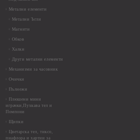
Метални елементи
Метални Ъгли
Магнити
Обков
Халки
Други метални елементи
Механизми за часовник
Очички
Пълнежи
Плюшени мини
играчки,Пухкава тел и
Помпони
Щипки
Цветарска тел, тиксо,
пиафлора и хартии за