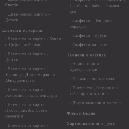
Сватби
Сватбени, Любов, Рожден
ден
Дизайнерски хартии -
Детски
Салфетки - Фонове и
бордюри
Елементи от хартия
Салфетки - Други
Елементи от хартия - Букви
и Цифри за Банери
Салфетки на пакет
Елементи от хартия -
Тампони и мастила
Детски
Апликатори и
Елементи от хартия -
пулверизатори
Училище, Дипломиране и
Перманентни мастила
Абитуриентски
Пигментни, багрилни и
Елементи от хартия -
тебеширени мастила
Животни, птици, пеперуди
Други тампони и мастила
Елементи от хартия -
Любов, Сватба, Свети
Филц и Вълна
Валентин
Хартии,картони и други
Елементи от хартия -