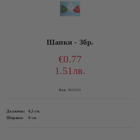
Шапки - 3бр.
€0.77
1.51лв.
Код:
ХЕ25219
Дължина:
6,5
см.
Ширина:
6
см.
Добави в желани