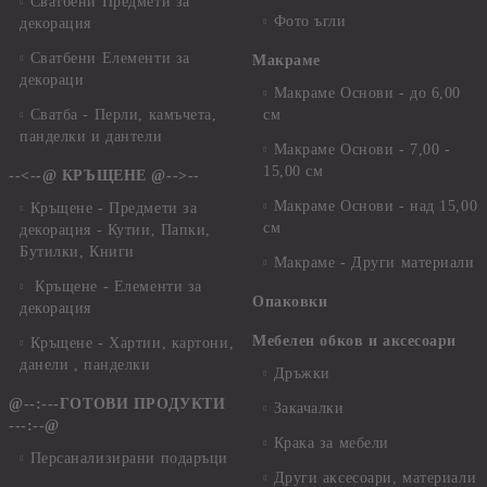
Сватбени Предмети за
Фото ъгли
декорация
Сватбени Елементи за
Макраме
декораци
Макраме Основи - до 6,00
Сватба - Перли, камъчета,
см
панделки и дантели
Макраме Основи - 7,00 -
15,00 см
--<--@ КРЪЩЕНЕ @-->--
Макраме Основи - над 15,00
Кръщене - Предмети за
см
декорация - Кутии, Папки,
Бутилки, Книги
Макраме - Други материали
Кръщене - Елементи за
Опаковки
декорация
Мебелен обков и аксесоари
Кръщене - Хартии, картони,
данели , панделки
Дръжки
@--:---ГОТОВИ ПРОДУКТИ
Закачалки
---:--@
Крака за мебели
Персанализирани подаръци
Други аксесоари, материали