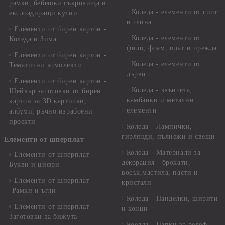
рамки, бебешки съкровища и
Коледа - елементи от гипс
екслоадиращи кутии
и глина
Елементи от бирен картон -
Коледа - елементи от
Коледа и Зима
филц, фоам, плат и прежда
Елементи от бирен картон -
Коледа - елементи от
Тематични комплекти
дърво
Елементи от бирен картон -
Коледа - звънчета,
Шейкър заготовки от бирен
камбанки и метални
картон за 3D картички,
елементи
албуми, ръчно израбоени
проекти
Коледа - Лампички,
гирлянди, пълнежи и свещи
Елементи от шперплат
Коледа - Материали за
Елементи от шперплат -
декорация - брокати,
Букви и цифри
восък,мастила, пасти и
Елементи от шперплат
кристали
-Рамки и ъгли
Коледа - Панделки, ширити
Елементи от шперплат -
и конци
Заготовки за бижута
Коелда - Папки за релеф