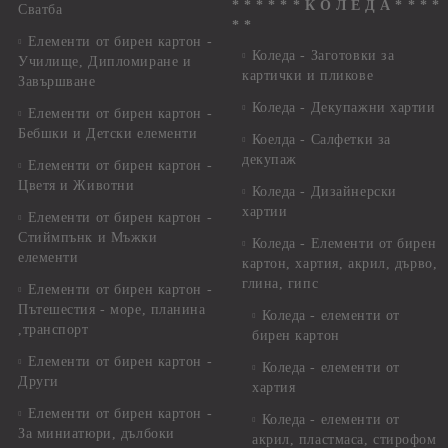
* * * * * * К О Л Е Д А * * * *
Сватба
* *
Елементи от бирен картон -
Коледа - Заготовки за
Училище, Дипломиране и
картички и пликове
Завършване
Коледа - Декупажни хартии
Елементи от бирен картон -
Бебшки и Детски елементи
Коелда - Салфетки за
декупаж
Елементи от бирен картон -
Цветя и Животни
Коледа - Дизайнерски
хартии
Елементи от бирен картон -
Стиймпънк и Мъжки
Коледа - Eлементи от бирен
елементи
картон, хартия, акрил, дърво,
глина, гипс
Елементи от бирен картон -
Пътешестия - море, планина
Коледа - елементи от
,транспорт
бирен картон
Елементи от бирен картон -
Коледа - елементи от
Други
хартия
Елементи от бирен картон -
Коледа - елементи от
За миниатюри, дълбоки
акрил, пластмаса, стирофом