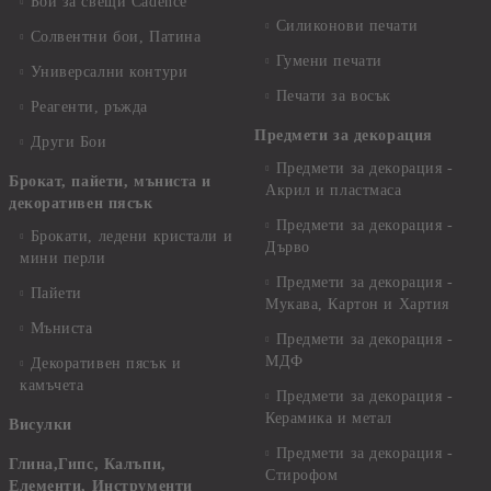
Бои за свещи Cadence
Силиконови печати
Солвентни бои, Патина
Гумени печати
Универсални контури
Печати за восък
Реагенти, ръжда
Предмети за декорация
Други Бои
Предмети за декорация -
Брокат, пайети, мъниста и
Акрил и пластмаса
декоративен пясък
Предмети за декорация -
Брокати, ледени кристали и
Дърво
мини перли
Предмети за декорация -
Пайети
Мукава, Картон и Хартия
Мъниста
Предмети за декорация -
МДФ
Декоративен пясък и
камъчета
Предмети за декорация -
Керамика и метал
Висулки
Предмети за декорация -
Глина,Гипс, Калъпи,
Стирофом
Елементи, Инструменти