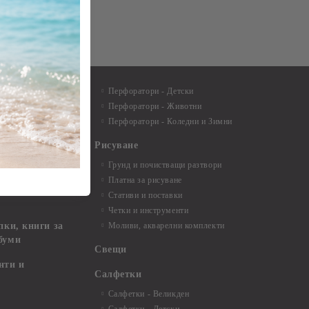
пособия
Перфоратори - Детски
Перфоратори - Животни
териали за
Перфоратори - Коледни и Зимни
Рисуване
артички и
Грунд и почистващи разтвори
Платна за рисуване
ртички
Стативи и поставки
Четки и инструменти
пки, книги за
Моливи, акварелни комплекти
буми
Свещи
нти и
Салфетки
Салфетки - Великден