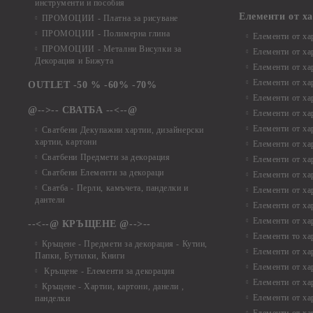
инструменти и пособия
Елементи от х
ПРОМОЦИИ - Платна за рисуване
ПРОМОЦИИ - Полимерна глина
Елементи от ха
ПРОМОЦИИ - Метални Висулки за
Елементи от ха
Декорация и Бижута
Елементи от ха
Елементи от ха
OUTLET -50 % -60% -70%
Елементи от ха
@-->-- СВАТБА --<--@
Елементи от ха
Елементи от ха
Сватбени Декупажни хартии, дизайнерски
хартии, картони
Елементи от ха
Сватбени Предмети за декорация
Елементи от ха
Сватбени Елементи за декораци
Елементи от ха
Сватба - Перли, камъчета, панделки и
Елементи от ха
дантели
Елементи от ха
Елементи от ха
--<--@ КРЪЩЕНЕ @-->--
Елементи то хар
Кръщене - Предмети за декорация - Кутии,
Елементи от ха
Папки, Бутилки, Книги
Елементи от ха
Кръщене - Елементи за декорация
Елементи от ха
Кръщене - Хартии, картони, данели ,
Елементи от ха
панделки