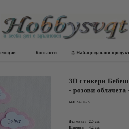
омоции
Контакти
Най-продавани продук
3D стикери Бебе
- розови облачета 
Код:
ХЕР25277
Дължина:
2,5
см.
Ширина:
4,2
см.