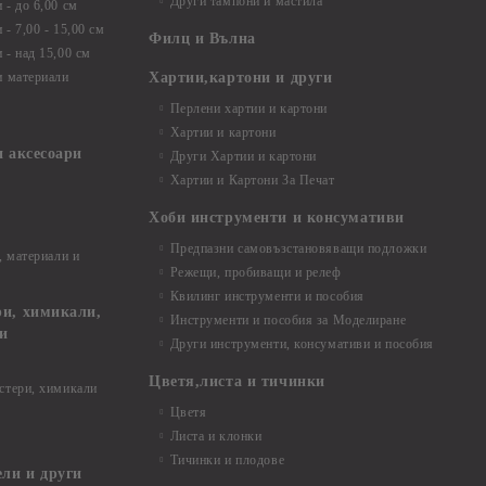
Други тампони и мастила
- до 6,00 см
- 7,00 - 15,00 см
Филц и Вълна
- над 15,00 см
и материали
Хартии,картони и други
Перлени хартии и картони
Хартии и картони
и аксесоари
Други Хартии и картони
Хартии и Картони За Печат
Хоби инструменти и консумативи
Предпазни самовъзстановяващи подложки
, материали и
Режещи, пробиващи и релеф
Квилинг инструменти и пособия
и, химикали,
Инструменти и пособия за Моделиране
ци
Други инструменти, консумативи и пособия
Цветя,листа и тичинки
стери, химикали
Цветя
Листа и клонки
Тичинки и плодове
ели и други