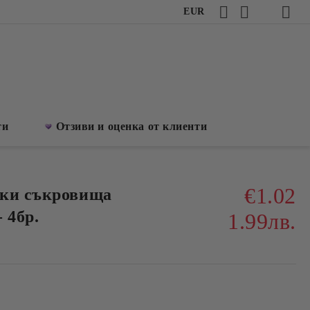
EUR
ти
Отзиви и оценка от клиенти
€1.02
шки съкровища
- 4бр.
1.99лв.