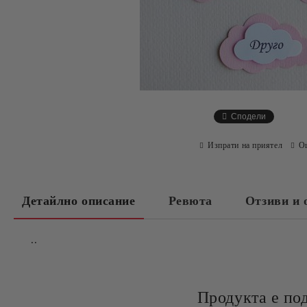
Сподели
Изпрати на приятел
О
Детайлно описание
Ревюта
Отзиви и 
..
Продукта е по