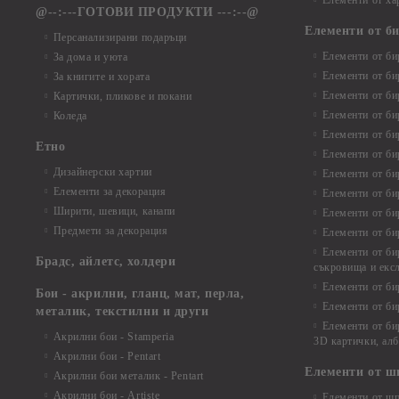
Елементи от ха
@--:---ГОТОВИ ПРОДУКТИ ---:--@
Елементи от б
Персанализирани подаръци
Елементи от би
За дома и уюта
Елементи от би
За книгите и хората
Елементи от би
Картички, пликове и покани
Елементи от би
Коледа
Елементи от би
Етно
Елементи от би
Дизайнерски хартии
Елементи от би
Елементи за декорация
Елементи от би
Ширити, шевици, канапи
Елементи от би
Предмети за декорация
Елементи от би
Елементи от би
Брадс, айлетс, холдери
съкровища и екс
Елементи от би
Бои - акрилни, гланц, мат, перла,
Елементи от би
металик, текстилни и други
Елементи от би
Акрилни бои - Stamperia
3D картички, ал
Акрилни бои - Pentart
Елементи от ш
Акрилни бои металик - Pentart
Акрилни бои - Artiste
Елементи от шп