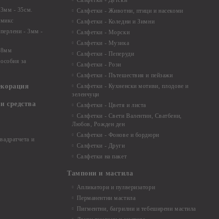
Салфетки - Детски
 3мм - 35см.
Салфетки - Животни, птици и насекоми
 микс
Салфетки - Коледни и Зимни
 перлени - 3мм -
Салфетки - Морски
Салфетки - Музика
 8мм
Салфетки - Пеперуди
особия за
Салфетки - Рози
Салфетки - Пътешествия и пейзажи
екорация
Салфетки - Кухненски мотиви, плодове и
зеленчуци
и средства
Салфетки - Цветя и листа
Салфетки - Свети Валентин, Сватбени,
Любов, Рожден ден
Салфетки - Фонове и бордюри
вадратчета и
Салфетки - Други
Салфетки на пакет
Тампони и мастила
Апликатори и пулверизатори
Перманентни мастила
Пигментни, багрилни и тебеширени мастила