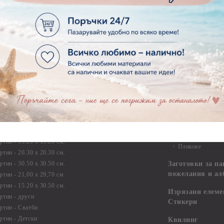
НА КУТИЯ - 6,00 Х 6,00 Х
4,00 СМ.
€1.89
3.70лв.
ни покрития
Инструменти и 
Заготовки и ма
диуми
бижута
 пособия
Заготовки за к
пликове
артии
Заготовки за ка
тии - 15.20 х 15.20 см.
Пликове
тии - 20.30 х 20.30 см.
тии - 30.50 х 30.50 см.
Заготовки за па
пожелания и ал
ртии - 21,00 х 29,70 см
тии - 15.20 x 30.50 см.
Изрязани елеме
ртии - други
Стикери
ртии - Сватби
ртии - Детски
Квилинг