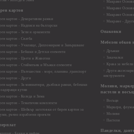
ртия - Коледа и Зима
Макраме Основи 
Макраме Основи 
ирен картон
Макраме Основи 
рен картон - Декоративни рамки
Макраме - Друг
рен картон - Надписи на български
Опаковки
рен картон - Ъгли и орнаменти
рен картон - Сватба
Мебелен обков 
рен картон - Училище, Дипломиране и Завършване
Дръжки
рен картон - Бебшки и Детски елементи
Закачалки
рен картон - Цветя и Животни
Крака за мебели
рен картон - Стиймпънк и Мъжки елементи
Други аксесоари
рен картон - Пътешестия - море, планина ,транспорт
инструменти
рен картон - Други
рен картон - За миниатюри, дълбоки рамки, бебешки
Моливи, маркер
лоадиращи кутии
пастели и восъ
рен картон - Коледа и Зима
Восъци
рен картон - Тематични комплекти
Маркери, флума
рен картон - Шейкър заготовки от бирен картон за
Моливи
буми, ръчно израбоени проекти
Пастели
перплат
Панделки, дант
ерплат - Букви и цифри