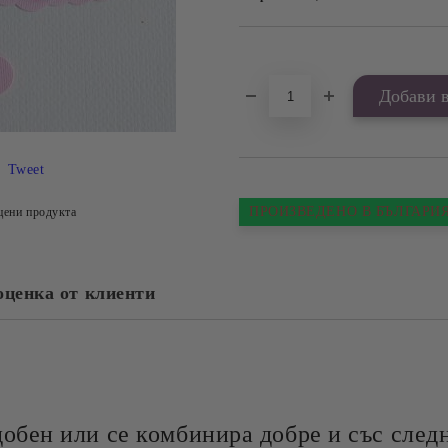
Добави в желани
Tweet
ПРОИЗВЕДЕНО В БЪЛГАРИ
цени продукта
оценка от клиенти
добен или се комбинира добре и със следн