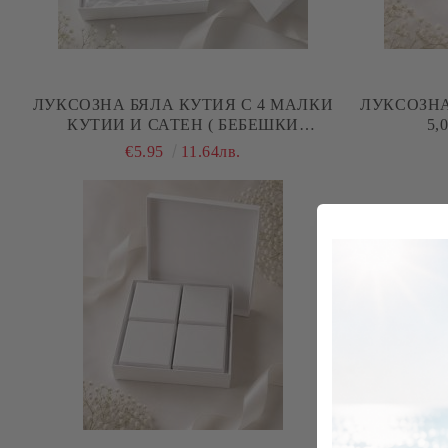
ЛУКСОЗНА БЯЛА КУТИЯ С 4 МАЛКИ
ЛУКСОЗНА
КУТИИ И САТЕН ( БЕБЕШКИ
5,
СЪКРОВИЩА ) - 14,00 Х 14,00 Х 2,50 СМ
€5.95
11.64лв.