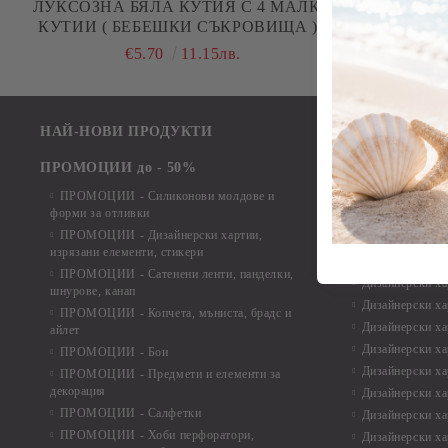
ЛУКСОЗНА БЯЛА КУТИЯ С 4 МАЛКИ
МИНИ ДЪРВЕ
КУТИИ ( БЕБЕШКИ СЪКРОВИЩА ) -
14,00 Х 14,00 Х 2,50 СМ
€5.70
11.15лв.
НАЙ-НОВИ ПРОДУКТИ
Лакове и защит
Лепила
ПРОМОЦИИ до - 50%
Краклета и ме
ПРОМОЦИИ - Силиконови молдове и
Шаблони
форми за отливки
Инструменти и
ПРОМОЦИИ - Дизайнерски хартии,
изрязани елементи, стикери
Дизайнерски х
ПРОМОЦИИ - Сатенени ленти, панделки,
Дизайнерски хар
шнурове, канап
Дизайнерски хар
ПРОМОЦИИ - Копчета, мъниста, брадс и
Дизайнерски хар
айлет
Дизайнерски ха
ПРОМОЦИИ - Бои
Дизайнерски хар
ПРОМОЦИИ - Предмети и елементи за
декорация
Дизайнерски ха
ПРОМОЦИИ - Салфетки
Дизайнерски ха
ПРОМОЦИИ - Хоби перфоратори,
Дизайнерски ха