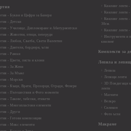
Квилинг ленти -
артия
Квилинг ленти -
ртия - Букви и Цифри за Банери
Квилинг ленти -
ртия - Детски
30см.
ртия - Училище, Дипломиране и Абитуриентски
Квилинг ленти -
ртия - Животни, птици, пеперуди
Инструменти и п
ртия - Любов, Сватба, Свети Валентин
квилинг
ртия - Дантели, бордюри, ъгли
Комплекти за д
ртия - Рамки
ртия - Цветя, листа и клони
Лепила и лепящ
ртия - За Жени
Лепила
ртия - За Мъже
Лепящи ленти
ртия - Морски
3D Повдигащи к
ртия - Къщи, Врати, Прозорци, Огради, Фенери
ленти
ртия - Пътешествия и Фото моменти
Магнити
тия - Такове, табелки, етикети
Велкро
ртия - Многопластови елементи
Силикон
ртия - Други
Фото ъгли
ртия - Готови композиции
Макраме
ртия - Микс елементи