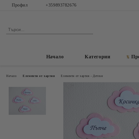
Профил
+359893782676
Начало
Категории
Пр
Начало
Елементи от хартия
Елементи от хартия - Детски