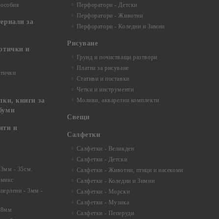
пособия
Перфоратори - Детски
Перфоратори - Животни
териали за
Перфоратори - Коледни и Зимни
Рисуване
артички и
Грунд и почистващи разтвори
Платна за рисуване
ртички
Стативи и поставки
Четки и инструменти
пки, книги за
Моливи, акварелни комплекти
буми
Свещи
нти и
Салфетки
Салфетки - Великден
Салфетки - Детски
 3мм - 35см.
Салфетки - Животни, птици и насекоми
 микс
Салфетки - Коледни и Зимни
 перлени - 3мм -
Салфетки - Морски
Салфетки - Музика
 8мм
Салфетки - Пеперуди