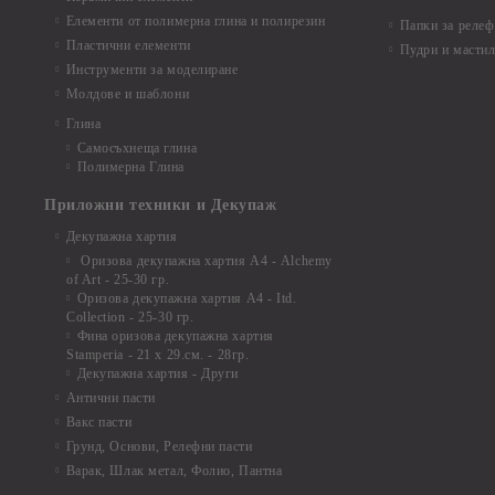
Елементи от полимерна глина и полирезин
Папки за релеф
Пластични елементи
Пудри и мастил
Инструменти за моделиране
Молдове и шаблони
Глина
Самосъхнеща глина
Полимерна Глина
Приложни техники и Декупаж
Декупажна хартия
Оризова декупажна хартия А4 - Alchemy
of Art - 25-30 гр.
Оризова декупажна хартия А4 - Itd.
Collection - 25-30 гр.
Фина оризова декупажна хартия
Stamperia - 21 х 29.см. - 28гр.
Декупажна хартия - Други
Антични пасти
Вакс пасти
Грунд, Основи, Релефни пасти
Варак, Шлак метал, Фолио, Пантна