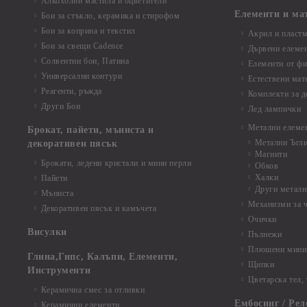
Алкохолни мастила и оцветители
Елементи и ма
Бои за стъкло, керамика и стирофом
Бои за коприна и текстил
Акрил и пластм
Бои за свещи Cadence
Дървени елеме
Солвентни бои, Патина
Елементи от фи
Универсални контури
Естествени мат
Реагенти, ръжда
Комплекти за д
Други Бои
Лед лампички
Метални елеме
Брокат, пайети, мъниста и
Метални Ъгл
декоративен пясък
Магнити
Брокати, ледени кристали и мини перли
Обков
Халки
Пайети
Други металн
Мъниста
Механизми за 
Декоративен пясък и камъчета
Очички
Висулки
Пълнежи
Плюшени мини 
Глина,Гипс, Калъпи, Елементи,
Щипки
Инструменти
Цветарска тел,
Керамична смес за отливки
Ембосинг / Рел
Керамични елементи