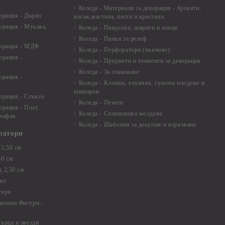
Коледа - Материали за декорация - брокати,
орация - Дърво
восък,мастила, пасти и кристали
орация - Мукава,
Коледа - Панделки, ширити и конци
Коелда - Папки за релеф
корация - МДФ
Коледа - Перфоратори (пънчове)
орация -
Коледа - Предмети и елементи за декорация
Коледа - За опаковане
орация -
Коледа - Kлонки, елхички, сушени плодове и
шишарки
орация - Стъкло
Коледа - Печати
орация - Плат,
Коледа - Силиконови молдове
елофан
Коледа - Шаблони за декупаж и изрязване
ратори
2,50 см
50 см
 2,50 см
ве
тори
новни Фигури -
ърца и звезди