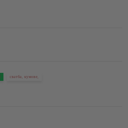
Добави в желани
Я
сватба, кумове,