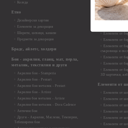
Елементи от би
Коледа
Елементи от би
Етно
Елементи от би
Дизайнерски хартии
Елементи от би
Елементи за декорация
Елементи от би
Ширити, шевици, канапи
Елементи от би
Предмети за декорация
Елементи от би
Елементи от би
Брадс, айлетс, холдери
съкровища и екс
Елементи от би
Бои - акрилни, гланц, мат, перла,
Елементи от би
металик, текстилни и други
Елементи от би
Акрилни бои - Stamperia
3D картички, ал
Акрилни бои - Pentart
Елементи от ш
Акрилни бои металик - Pentart
Акрилни бои - Artiste
Елементи от шп
Акрилна боя металик - Artiste
Елементи от шп
Акрилни бои металик - Dora Cadence
Елементи от шп
Антични бои
Елементи от шп
Други - Акрилни, Маслени, Темперни,
Елементи от шп
Тебеширени бои
Елементи от шп