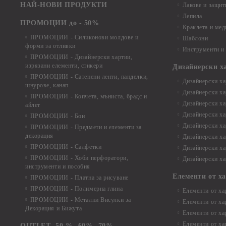
НАЙ-НОВИ ПРОДУКТИ
Лакове и защит
Лепила
ПРОМОЦИИ до - 50%
Краклета и ме
ПРОМОЦИИ - Силиконови молдове и
Шаблони
форми за отливки
Инструменти и
ПРОМОЦИИ - Дизайнерски хартии,
изрязани елементи, стикери
Дизайнерски х
ПРОМОЦИИ - Сатенени ленти, панделки,
Дизайнерски хар
шнурове, канап
Дизайнерски хар
ПРОМОЦИИ - Копчета, мъниста, брадс и
Дизайнерски хар
айлет
Дизайнерски ха
ПРОМОЦИИ - Бои
Дизайнерски хар
ПРОМОЦИИ - Предмети и елементи за
декорация
Дизайнерски ха
ПРОМОЦИИ - Салфетки
Дизайнерски ха
ПРОМОЦИИ - Хоби перфоратори,
Дизайнерски ха
инструменти и пособия
Елементи от х
ПРОМОЦИИ - Платна за рисуване
ПРОМОЦИИ - Полимерна глина
Елементи от ха
ПРОМОЦИИ - Метални Висулки за
Елементи от ха
Декорация и Бижута
Елементи от ха
Елементи от ха
OUTLET -50 % -60% -70%