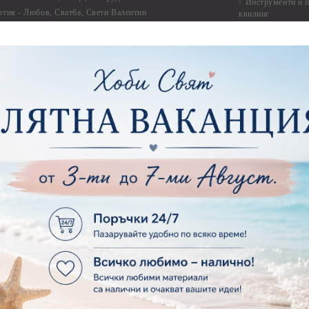
Инструменти и п
ртия - Любов, Сватба, Свети Валентин
квилинг
ртия - Дантели, бордюри, ъгли
Комплекти за д
ртия - Рамки
ртия - Цветя, листа и клони
Лепила и лепящ
ртия - За Жени
Лепила
ртия - За Мъже
Лепящи ленти
ртия - Морски
3D Повдигащи к
ртия - Къщи, Врати, Прозорци, Огради, Фенери
ленти
ртия - Пътешествия и Фото моменти
Магнити
тия - Такове, табелки, етикети
Велкро
ртия - Многопластови елементи
Силикон
ртия - Други
Фото ъгли
ртия - Готови композиции
Макраме
ртия - Микс елементи
ртия - Коледа и Зима
Макраме Основи 
Макраме Основи 
ирен картон
Макраме Основи 
рен картон - Декоративни рамки
Макраме - Друг
рен картон - Надписи на български
Опаковки
рен картон - Ъгли и орнаменти