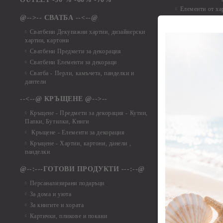
Елементи от ха
@-->-- СВАТБА --<--@
Елементи от ха
Елементи от ха
Сватбени Декупажни хартии, дизайнерски
хартии, картони
Елементи от ха
Сватбени Предмети за декорация
Елементи от ха
Сватбени Елементи за декораци
Елементи от ха
Сватба - Перли, камъчета, панделки и
Елементи от ха
дантели
Елементи от ха
Елементи от ха
--<--@ КРЪЩЕНЕ @-->--
Елементи то хар
Кръщене - Предмети за декорация - Кутии,
Елементи от ха
Папки, Бутилки, Книги
Елементи от ха
Кръщене - Елементи за декорация
Елементи от ха
Кръщене - Хартии, картони, данели ,
Елементи от ха
панделки
Елементи от ха
@--:---ГОТОВИ ПРОДУКТИ ---:--@
Елементи от б
Персанализирани подаръци
Елементи от би
За дома и уюта
Елементи от би
За книгите и хората
Елементи от би
Картички, пликове и покани