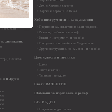
Хартии и картони
и аксесоари
Други Хартии и картони
Хартии и Картони За Печат
Хоби инструменти и консумативи
Предпазни самовъзстановяващи подложки
, материали и
Режещи, пробиващи и релеф
Квилинг инструменти и пособия
и, химикали,
Инструменти и пособия за Моделиране
ци
Други инструменти, консумативи и пособия
Цветя,листа и тичинки
стери, химикали
Цветя
Листа и клонки
Тичинки и плодове
ели и други
Свети ВАЛЕНТИН
 см
Шаблони за изрязване и релеф
 см
 см
ВЕЛИКДЕН
 см
 см
Предмети за декорация