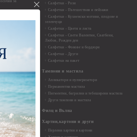
особия за
Салфетки - Рози
Салфетки - Пътешествия и пейзажи
екорация
Салфетки - Кухненски мотиви, плодове и
зеленчуци
и средства
Салфетки - Цветя и листа
Салфетки - Свети Валентин, Сватбени,
Любов, Рожден ден
Салфетки - Фонове и бордюри
вадратчета и
Салфетки - Други
Салфетки на пакет
Тампони и мастила
Апликатори и пулверизатори
Перманентни мастила
Пигментни, багрилни и тебеширени мастила
Други тампони и мастила
- до 6,00 см
- 7,00 - 15,00 см
Филц и Вълна
- над 15,00 см
и материали
Хартии,картони и други
Перлени хартии и картони