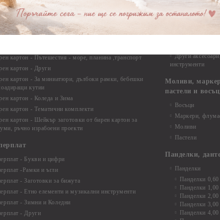
рен картон - Сватба
Мебелен обков 
рен картон - Училище, Дипломиране и Завършване
Дръжки
рен картон - Бебшки и Детски елементи
Закачалки
рен картон - Цветя и Животни
Крака за мебели
рен картон - Стиймпънк и Мъжки елементи
Други аксесоари
рен картон - Пътешестия - море, планина ,транспорт
инструменти
рен картон - Други
рен картон - За миниатюри, дълбоки рамки, бебешки
Моливи, маркер
лоадиращи кутии
пастели и восъ
рен картон - Коледа и Зима
Восъци
рен картон - Тематични комплекти
Маркери, флума
рен картон - Шейкър заготовки от бирен картон за
Моливи
буми, ръчно израбоени проекти
Пастели
перплат
Панделки, дант
ерплат - Букви и цифри
Панделки
ерплат -Рамки и ъгли
Панделки 0,60
ерплат - Заготовки за бижута
Панделки 1,00
ерплат - Етно елементи и музикални инструменти
Панделки 2,00
ерплат - Зимни и Коледни
Панделки 3,00
Панделки 4,00
ерплат - Други