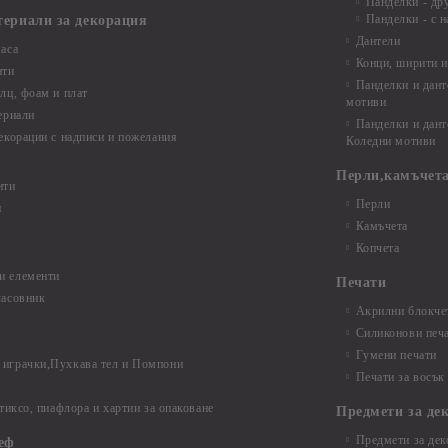
Панделки - др
Панделки - с н
териали за декорация
Дантели
аса
Конци, ширити и
нти
Панделки и дант
лц, фоам и плат
мотиви
ериали
Панделки и дант
екорации с надписи и пожелания
Коледни мотиви
Перли,камъчета
нти
Перли
и
Камъчета
Копчета
и елементи
Печати
часовник
Акрилни блокчет
Силиконови печ
Гумени печати
играчки,Пухкава тел и Помпони
Печати за восък
 тиксо, пиафлора и хартии за опаковане
Предмети за де
Предмети за дек
еф