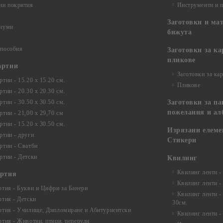
ни покрития
Инструменти и 
Заготовки и ма
диуми
бижута
 пособия
Заготовки за к
пликове
артии
Заготовки за ка
тии - 15.20 х 15.20 см.
Пликове
тии - 20.30 х 20.30 см.
тии - 30.50 х 30.50 см.
Заготовки за па
пожелания и ал
ртии - 21,00 х 29,70 см
тии - 15.20 x 30.50 см.
Изрязани елеме
ртии - други
Стикери
ртии - Сватби
ртии - Детски
Квилинг
Квилинг ленти -
артия
Квилинг ленти -
ртия - Букви и Цифри за Банери
Квилинг ленти -
ртия - Детски
30см.
ртия - Училище, Дипломиране и Абитуриентски
Квилинг ленти -
ртия - Животни, птици, пеперуди