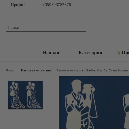
Профил
+359893782676
Начало
Категории
Пр
Начало
Елементи от хартия
Елементи от хартия - Любов, Сватба, Свети Валенти