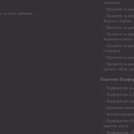
пластмаса
Предмети за дек
а за топъл ембосинг
Предмети за дек
Картон и Хартия
Предмети за де
Предмети за дек
Керамика и метал
Предмети за дек
Стирофом
Предмети за дек
Предмети за дек
органза, зебло, ц
Пънчове Перфо
Перфоратори до 
Перфоратори 2,
Перфоратори над
Бордюрни пънчо
Ъглови перфора
Перфоратори Ос
кръгове, овали
Перфоратори - С