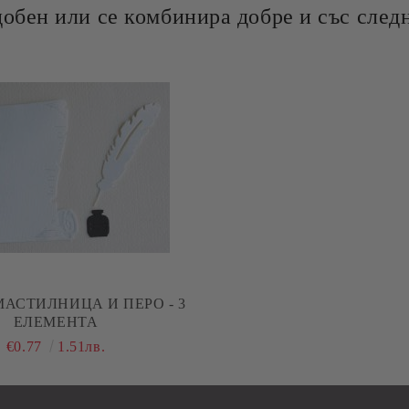
добен или се комбинира добре и със следн
АСТИЛНИЦА И ПЕРО - 3
ЕЛЕМЕНТА
€0.77
1.51лв.