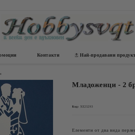
омоции
Контакти
Най-продавани продук
н
Младоженци - 2 бр
Код:
ХЕ25293
Елементи от два вида перле