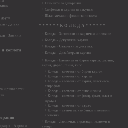
уги
Елементи за декорация
адпис
Салфетки и хартии за декупаж
Шлак метали и фолио за позлата
 други
ели - Детски
* * * * * * К О Л Е Д А * * * * * *
Коледа - Заготовки за картички и пликове
ели - Зимни и
Коледа - Декупажни хартии
Коелда - Салфетки за декупаж
 и копчета
Коледа - Дизайнерски хартии
Коледа - Eлементи от бирен картон, хартия,
акрил, дърво, глина, гипс
Коледа - елементи от бирен картон
Коледа - елементи от хартия
Коледа - елементи от акрил, пластмаса,
стирофом
а и ръкохватки
Коледа - елементи от гипс и глина
ати
Коледа - елементи от филц, фоам, плат и
прежда
Коледа - елементи от дърво
Коледа - звънчета, камбанки и метални
елементи
корация
Коледа - Лампички, гирлянди, пълнежи и
орация - Акрил и
свещи