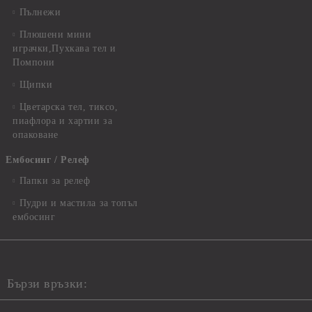
Пълнежи
Плюшени мини
играчки,Пухкава тел и
Помпони
Щипки
Цветарска тел, тиксо,
пиафлора и хартии за
опаковане
Ембосинг / Релеф
Папки за релеф
Пудри и мастила за топъл
ембосинг
Бързи връзки: