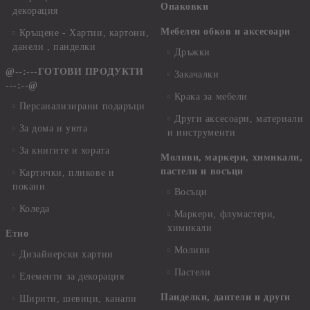
Опаковки
декорация
Мебелен обков и аксесоари
Кръщене - Хартии, картони,
данели , панделки
Дръжки
@--:---ГОТОВИ ПРОДУКТИ
Закачалки
---:--@
Крака за мебели
Персанализирани подаръци
Други аксесоари, материали
За дома и уюта
и инструменти
За книгите и хората
Моливи, маркери, химикали,
пастели и восъци
Картички, пликове и
покани
Восъци
Коледа
Маркери, флумастери,
химикали
Етно
Моливи
Дизайнерски хартии
Пастели
Елементи за декорация
Панделки, дантели и други
Ширити, шевици, канапи