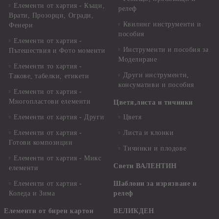
Елементи от хартия - Къщи,
релеф
Врати, Прозорци, Огради,
Квилинг инструменти и
Фенери
пособия
Елементи от хартия -
Инструменти и пособия за
Пътешествия и Фото моменти
Моделиране
Елементи то хартия -
Други инструменти,
Такове, табелки, етикети
консумативи и пособия
Елементи от хартия -
Многопластови елементи
Цветя,листа и тичинки
Елементи от хартия - Други
Цветя
Елементи от хартия -
Листа и клонки
Готови композиции
Тичинки и плодове
Елементи от хартия - Микс
Свети ВАЛЕНТИН
елементи
Елементи от хартия -
Шаблони за изрязване и
Коледа и Зима
релеф
Елементи от бирен картон
ВЕЛИКДЕН