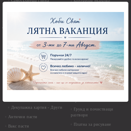
Самосъхнеща глина
Бордюрни пънчове
Полимерна Глина
Ъглови перфоратори
Перфоратори Основни
Приложни техники и
Фигури - кръгове, овали
Декупаж
Декупажна хартия
Перфоратори - Сърца и
звезди
Оризова декупажна
хартия А4 - Alchemy of Art -
Перфоратори - Цветя, листа
25-30 гр.
и клонки
Оризова декупажна хартия
Перфоратори - Детски
А4 - Itd. Collection - 25-30
Перфоратори - Животни
гр.
Перфоратори - Коледни и
Фина оризова декупажна
Зимни
хартия Stamperia - 21 х
29.см. - 28гр.
Рисуване
Декупажна хартия - Други
Грунд и почистващи
разтвори
Антични пасти
Платна за рисуване
Вакс пасти