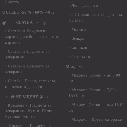
Бижута
Лепящи ленти
OUTLET -50 % -60% -70%
3D Повдигащи квадратчета
и ленти
@-->-- СВАТБА --<--@
Магнити
Сватбени Декупажни
хартии, дизайнерски хартии,
Велкро
картони
Силикон
Сватбени Предмети за
Фото ъгли
декорация
Сватбени Елементи за
Макраме
декораци
Макраме Основи - до 6,00
Сватба - Перли, камъчета,
см
панделки и дантели
Макраме Основи - 7,00 -
15,00 см
--<--@ КРЪЩЕНЕ @-->--
Макраме Основи - над 15,00
Кръщене - Предмети за
см
декорация - Кутии, Папки,
Бутилки, Книги
Макраме - Други материали
Кръщене - Елементи за