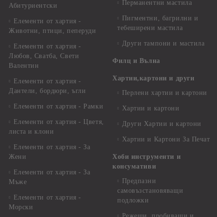
Перманентни мастила
Абитуриентски
Пигментни, багрилни и
Елементи от хартия -
тебеширени мастила
Животни, птици, пеперуди
Други тампони и мастила
Елементи от хартия -
Любов, Сватба, Свети
Филц и Вълна
Валентин
Хартии,картони и други
Елементи от хартия -
Дантели, бордюри, ъгли
Перлени хартии и картони
Елементи от хартия - Рамки
Хартии и картони
Елементи от хартия - Цветя,
Други Хартии и картони
листа и клони
Хартии и Картони За Печат
Елементи от хартия - За
Жени
Хоби инструменти и
консумативи
Елементи от хартия - За
Предпазни
Мъже
самовъзстановяващи
Елементи от хартия -
подложки
Морски
Режещи, пробиващи и