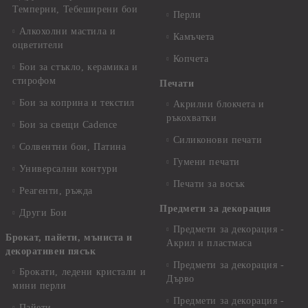
Темперни, Тебеширени бои
Перли
Алкохолни мастила и
Камъчета
оцветители
Копчета
Бои за стъкло, керамика и
стирофом
Печати
Бои за коприна и текстил
Акрилни блокчета и
ръкохватки
Бои за свещи Cadence
Силиконови печати
Солвентни бои, Патина
Гумени печати
Универсални контури
Печати за восък
Реагенти, ръжда
Предмети за декорация
Други Бои
Предмети за декорация -
Брокат, пайети, мъниста и
Акрил и пластмаса
декоративен пясък
Предмети за декорация -
Брокати, ледени кристали и
Дърво
мини перли
Предмети за декорация -
Пайети