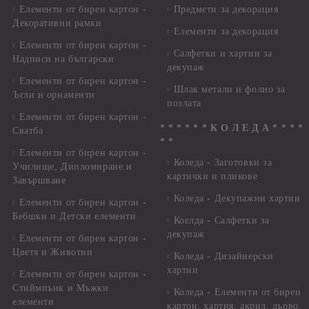
Елементи от бирен картон -
Предмети за декорация
Декоративни рамки
Елементи за декорация
Елементи от бирен картон -
Салфетки и хартии за
Надписи на български
декупаж
Елементи от бирен картон -
Шлак метали и фолио за
Ъгли и орнаменти
позлата
Елементи от бирен картон -
* * * * * * К О Л Е Д А * * * *
Сватба
* *
Елементи от бирен картон -
Коледа - Заготовки за
Училище, Дипломиране и
картички и пликове
Завършване
Коледа - Декупажни хартии
Елементи от бирен картон -
Бебшки и Детски елементи
Коелда - Салфетки за
декупаж
Елементи от бирен картон -
Цветя и Животни
Коледа - Дизайнерски
хартии
Елементи от бирен картон -
Стиймпънк и Мъжки
Коледа - Eлементи от бирен
елементи
картон, хартия, акрил, дърво,