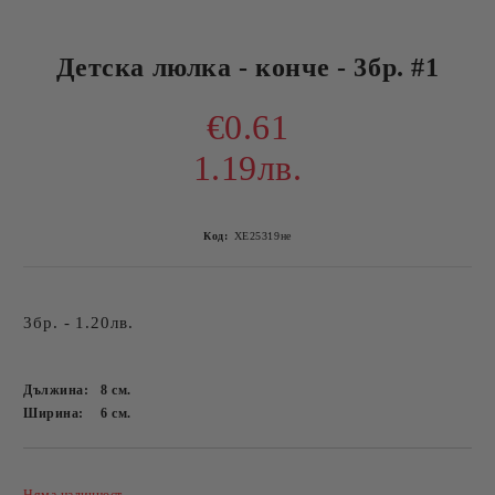
Детска люлка - конче - 3бр. #1
€0.61
1.19лв.
Код:
ХЕ25319не
3бр. - 1.20лв.
Дължина:
8
см.
Ширина:
6
см.
Добави в желани