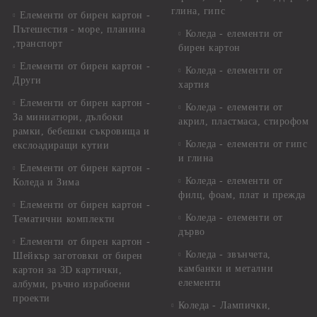
глина, гипс
Елементи от бирен картон -
Пътешестия - море, планина
Коледа - елементи от
,транспорт
бирен картон
Елементи от бирен картон -
Коледа - елементи от
Други
хартия
Елементи от бирен картон -
Коледа - елементи от
За миниатюри, дълбоки
акрил, пластмаса, стирофом
рамки, бебешки съкровища и
Коледа - елементи от гипс
екслоадиращи кутии
и глина
Елементи от бирен картон -
Коледа - елементи от
Коледа и Зима
филц, фоам, плат и прежда
Елементи от бирен картон -
Коледа - елементи от
Тематични комплекти
дърво
Елементи от бирен картон -
Коледа - звънчета,
Шейкър заготовки от бирен
камбанки и метални
картон за 3D картички,
елементи
албуми, ръчно израбоени
проекти
Коледа - Лампички,