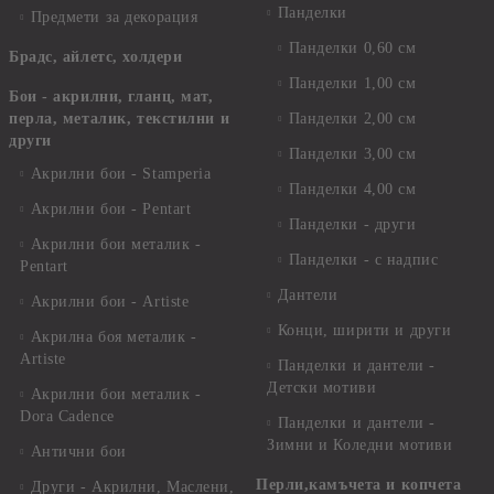
Панделки
Предмети за декорация
Панделки 0,60 см
Брадс, айлетс, холдери
Панделки 1,00 см
Бои - акрилни, гланц, мат,
перла, металик, текстилни и
Панделки 2,00 см
други
Панделки 3,00 см
Акрилни бои - Stamperia
Панделки 4,00 см
Акрилни бои - Pentart
Панделки - други
Акрилни бои металик -
Панделки - с надпис
Pentart
Дантели
Акрилни бои - Artiste
Конци, ширити и други
Акрилна боя металик -
Artiste
Панделки и дантели -
Детски мотиви
Акрилни бои металик -
Dora Cadence
Панделки и дантели -
Зимни и Коледни мотиви
Антични бои
Перли,камъчета и копчета
Други - Акрилни, Маслени,