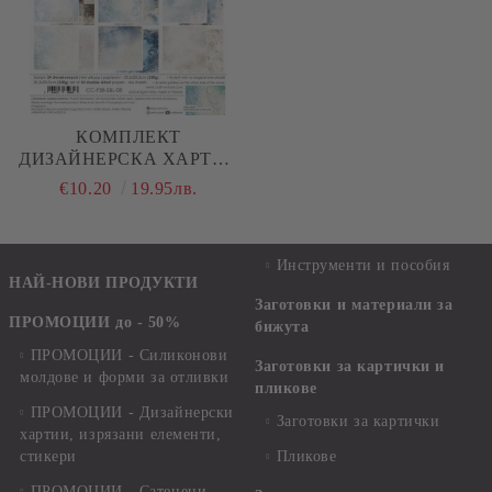
КОМПЛЕКТ
ДИЗАЙНЕРСКА ХАРТИЯ
- SOMETHING BLUE
€10.20
19.95лв.
BASIC - 24 ЛИСТА
Инструменти и пособия
НАЙ-НОВИ ПРОДУКТИ
Заготовки и материали за
ПРОМОЦИИ до - 50%
бижута
ПРОМОЦИИ - Силиконови
Заготовки за картички и
молдове и форми за отливки
пликове
ПРОМОЦИИ - Дизайнерски
Заготовки за картички
хартии, изрязани елементи,
стикери
Пликове
ПРОМОЦИИ - Сатенени