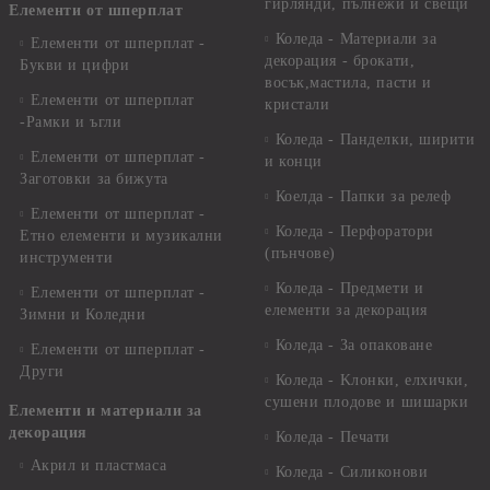
гирлянди, пълнежи и свещи
Елементи от шперплат
Коледа - Материали за
Елементи от шперплат -
декорация - брокати,
Букви и цифри
восък,мастила, пасти и
Елементи от шперплат
кристали
-Рамки и ъгли
Коледа - Панделки, ширити
Елементи от шперплат -
и конци
Заготовки за бижута
Коелда - Папки за релеф
Елементи от шперплат -
Коледа - Перфоратори
Етно елементи и музикални
(пънчове)
инструменти
Коледа - Предмети и
Елементи от шперплат -
елементи за декорация
Зимни и Коледни
Коледа - За опаковане
Елементи от шперплат -
Други
Коледа - Kлонки, елхички,
сушени плодове и шишарки
Елементи и материали за
декорация
Коледа - Печати
Акрил и пластмаса
Коледа - Силиконови