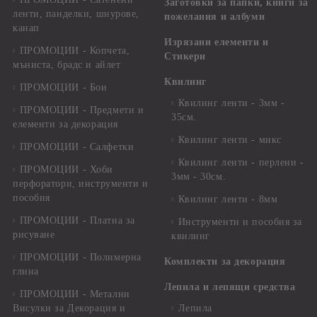
Заготовки за папки, книги за
ленти, панделки, шнурове,
пожелания и албуми
канап
Изрязани елементи и
ПРОМОЦИИ - Копчета,
Стикери
мъниста, брадс и айлет
Квилинг
ПРОМОЦИИ - Бои
Квилинг ленти - 3мм -
ПРОМОЦИИ - Предмети и
35см.
елементи за декорация
Квилинг ленти - микс
ПРОМОЦИИ - Салфетки
Квилинг ленти - перлени -
ПРОМОЦИИ - Хоби
3мм - 30см.
перфоратори, инструменти и
пособия
Квилинг ленти - 8мм
ПРОМОЦИИ - Платна за
Инструменти и пособия за
рисуване
квилинг
ПРОМОЦИИ - Полимерна
Комплекти за декорация
глина
Лепила и лепящи средства
ПРОМОЦИИ - Метални
Висулки за Декорация и
Лепила