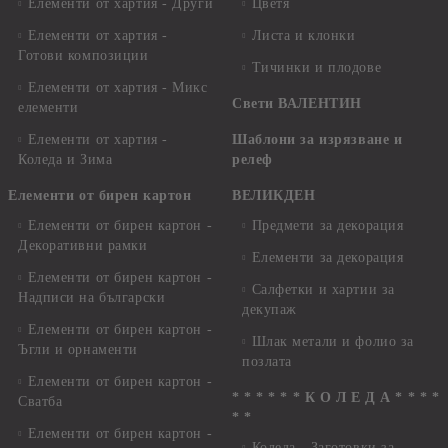
Елементи от хартия - Други
Цветя
Елементи от хартия -
Листа и клонки
Готови композиции
Тичинки и плодове
Елементи от хартия - Микс
Свети ВАЛЕНТИН
елементи
Елементи от хартия -
Шаблони за изрязване и
Коледа и Зима
релеф
Елементи от бирен картон
ВЕЛИКДЕН
Елементи от бирен картон -
Предмети за декорация
Декоративни рамки
Елементи за декорация
Елементи от бирен картон -
Салфетки и хартии за
Надписи на български
декупаж
Елементи от бирен картон -
Шлак метали и фолио за
Ъгли и орнаменти
позлата
Елементи от бирен картон -
* * * * * * К О Л Е Д А * * * *
Сватба
* *
Елементи от бирен картон -
Коледа - Заготовки за