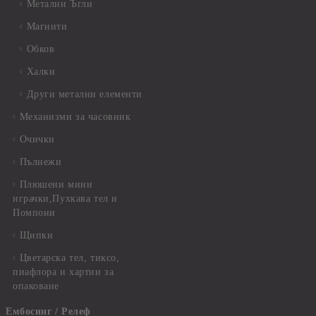
Метални Ъгли
Магнити
Обков
Халки
Други метални елементи
Механизми за часовник
Очички
Пълнежи
Плюшени мини
играчки,Пухкава тел и
Помпони
Щипки
Цветарска тел, тиксо,
пиафлора и хартии за
опаковане
Ембосинг / Релеф