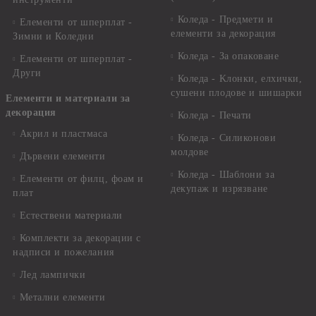
Коледа - Предмети и
Елементи от шперплат -
елементи за декорация
Зимни и Коледни
Коледа - За опаковане
Елементи от шперплат -
Други
Коледа - Kлонки, елхички,
сушени плодове и шишарки
Елементи и материали за
декорация
Коледа - Печати
Акрил и пластмаса
Коледа - Силиконови
молдове
Дървени елементи
Коледа - Шаблони за
Елементи от филц, фоам и
декупаж и изрязване
плат
Естествени материали
Комплекти за декорации с
надписи и пожелания
Лед лампички
Метални елементи