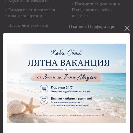
Керамични елементи
Предмети за декорация -
Елементи от полимерна
Плат, органза, зебло,
глина и полирезин
целофан
Пластични елементи
Пънчове Перфоратори
Инструменти за моделиране
Перфоратори до 2,50 см
Молдове и шаблони
Перфоратори 2,50 см
Глина
Перфоратори над 2,50 см
Самосъхнеща глина
Бордюрни пънчове
Полимерна Глина
Ъглови перфоратори
Перфоратори Основни
Приложни техники и
Фигури - кръгове, овали
Декупаж
Декупажна хартия
Перфоратори - Сърца и
звезди
Оризова декупажна
хартия А4 - Alchemy of Art -
Перфоратори - Цветя, листа
25-30 гр.
и клонки
Оризова декупажна хартия
Перфоратори - Детски