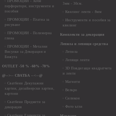
ПРОМОЦИИ - Хоби
3мм - 30см.
перфоратори, инструменти и
пособия
Квилинг ленти - 8мм
ПРОМОЦИИ - Платна за
Инструменти и пособия за
рисуване
квилинг
ПРОМОЦИИ - Полимерна
Комплекти за декорация
глина
Лепила и лепящи средства
ПРОМОЦИИ - Метални
Висулки за Декорация и
Лепила
Бижута
Лепящи ленти
OUTLET -50 % -60% -70%
3D Повдигащи квадратчета
и ленти
@-->-- СВАТБА --<--@
Магнити
Сватбени Декупажни
хартии, дизайнерски хартии,
Велкро
картони
Силикон
Сватбени Предмети за
Фото ъгли
декорация
Сватбени Елементи за
Макраме