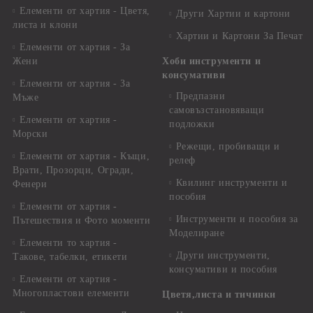
Елементи от хартия - Цветя,
Други Хартии и картони
листа и клони
Хартии и Картони За Печат
Елементи от хартия - За
Жени
Хоби инструменти и
консумативи
Елементи от хартия - За
Предпазни
Мъже
самовъзстановяващи
Елементи от хартия -
подложки
Морски
Режещи, пробиващи и
Елементи от хартия - Къщи,
релеф
Врати, Прозорци, Огради,
Квилинг инструменти и
Фенери
пособия
Елементи от хартия -
Инструменти и пособия за
Пътешествия и Фото моменти
Моделиране
Елементи то хартия -
Други инструменти,
Такове, табелки, етикети
консумативи и пособия
Елементи от хартия -
Многопластови елементи
Цветя,листа и тичинки