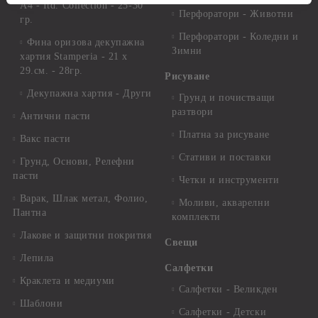
А4 - Itd. Collection - 25-30
Перфоратори - Животни
гр.
Перфоратори - Коледни и
Фина оризова декупажна
Зимни
хартия Stamperia - 21 х
29.см. - 28гр.
Рисуване
Декупажна хартия - Други
Грунд и почистващи
разтвори
Антични пасти
Платна за рисуване
Вакс пасти
Стативи и поставки
Грунд, Основи, Релефни
пасти
Четки и инструменти
Варак, Шлак метал, Фолио,
Моливи, акварелни
Пантна
комплекти
Лакове и защитни покрития
Свещи
Лепила
Салфетки
Краклета и медиуми
Салфетки - Великден
Шаблони
Салфетки - Детски