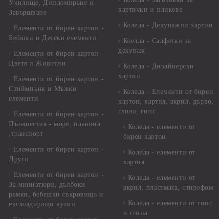
Училище, Дипломиране и
картички и пликове
Завършване
Коледа - Декупажни хартии
Елементи от бирен картон -
Бебшки и Детски елементи
Коелда - Салфетки за
декупаж
Елементи от бирен картон -
Цветя и Животни
Коледа - Дизайнерски
хартии
Елементи от бирен картон -
Стиймпънк и Мъжки
Коледа - Eлементи от бирен
елементи
картон, хартия, акрил, дърво,
глина, гипс
Елементи от бирен картон -
Пътешестия - море, планина
Коледа - елементи от
,транспорт
бирен картон
Елементи от бирен картон -
Коледа - елементи от
Други
хартия
Елементи от бирен картон -
Коледа - елементи от
За миниатюри, дълбоки
акрил, пластмаса, стирофом
рамки, бебешки съкровища и
Коледа - елементи от гипс
екслоадиращи кутии
и глина