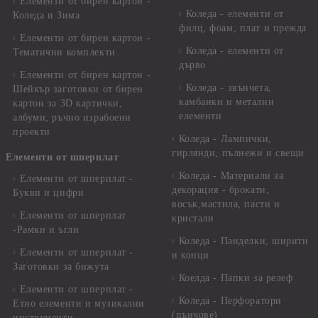
Елементи от бирен картон -
Коледа - елементи от
Коледа и Зима
филц, фоам, плат и прежда
Елементи от бирен картон -
Коледа - елементи от
Тематични комплекти
дърво
Елементи от бирен картон -
Коледа - звънчета,
Шейкър заготовки от бирен
камбанки и метални
картон за 3D картички,
елементи
албуми, ръчно израбоени
проекти
Коледа - Лампички,
гирлянди, пълнежи и свещи
Елементи от шперплат
Коледа - Материали за
Елементи от шперплат -
декорация - брокати,
Букви и цифри
восък,мастила, пасти и
Елементи от шперплат
кристали
-Рамки и ъгли
Коледа - Панделки, ширити
Елементи от шперплат -
и конци
Заготовки за бижута
Коелда - Папки за релеф
Елементи от шперплат -
Коледа - Перфоратори
Етно елементи и музикални
(пънчове)
инструменти