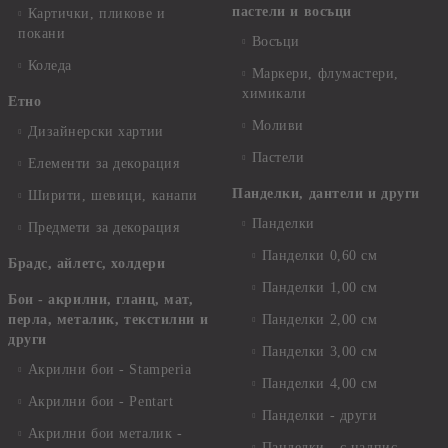
пастели и восъци
Картички, пликове и
покани
Восъци
Коледа
Маркери, флумастери,
химикали
Етно
Моливи
Дизайнерски хартии
Пастели
Елементи за декорация
Панделки, дантели и други
Ширити, шевици, канапи
Панделки
Предмети за декорация
Панделки 0,60 см
Брадс, айлетс, холдери
Панделки 1,00 см
Бои - акрилни, гланц, мат,
перла, металик, текстилни и
Панделки 2,00 см
други
Панделки 3,00 см
Акрилни бои - Stamperia
Панделки 4,00 см
Акрилни бои - Pentart
Панделки - други
Акрилни бои металик -
Панделки - с надпис