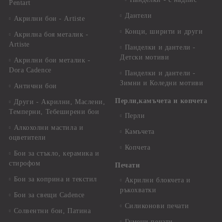
Pentart
Дантели
Акрилни бои - Artiste
Конци, ширити и други
Акрилна боя металик -
Artiste
Панделки и дантели -
Детски мотиви
Акрилни бои металик -
Dora Cadence
Панделки и дантели -
Зимни и Коледни мотиви
Антични бои
Перли,камъчета и копчета
Други - Акрилни, Маслени,
Темперни, Тебеширени бои
Перли
Алкохолни мастила и
Камъчета
оцветители
Копчета
Бои за стъкло, керамика и
стирофом
Печати
Бои за коприна и текстил
Акрилни блокчета и
ръкохватки
Бои за свещи Cadence
Силиконови печати
Солвентни бои, Патина
Гумени печати