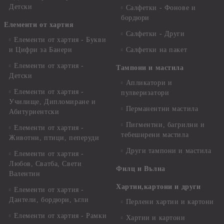
Детски
Салфетки - Фонове и
бордюри
Елементи от хартия
Салфетки - Други
Елементи от хартия - Букви
и Цифри за Банери
Салфетки на пакет
Елементи от хартия -
Тампони и мастила
Детски
Апликатори и
Елементи от хартия -
пулверизатори
Училище, Дипломиране и
Перманентни мастила
Абитуриентски
Пигментни, багрилни и
Елементи от хартия -
тебеширени мастила
Животни, птици, пеперуди
Други тампони и мастила
Елементи от хартия -
Любов, Сватба, Свети
Филц и Вълна
Валентин
Хартии,картони и други
Елементи от хартия -
Дантели, бордюри, ъгли
Перлени хартии и картони
Елементи от хартия - Рамки
Хартии и картони