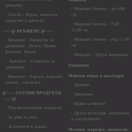
декораци
Макраме Основи - до 6,00
Сватба - Перли, камъчета,
см
панделки и дантели
Макраме Основи - 7,00 -
15,00 см
--<--@ КРЪЩЕНЕ @-->--
Макраме Основи - над 15,00
Кръщене - Предмети за
см
декорация - Кутии, Папки,
Бутилки, Книги
Макраме - Други материали
Кръщене - Елементи за
Опаковки
декорация
Мебелен обков и аксесоари
Кръщене - Хартии, картони,
данели , панделки
Дръжки
@--:---ГОТОВИ ПРОДУКТИ
Закачалки
---:--@
Крака за мебели
Персанализирани подаръци
Други аксесоари, материали
За дома и уюта
и инструменти
За книгите и хората
Моливи, маркери, химикали,