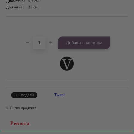
Диаметър:
0,7
см.
Дължина:
30
см.
Добави в желани
Tweet
Сподели
Оцени продукта
Ревюта