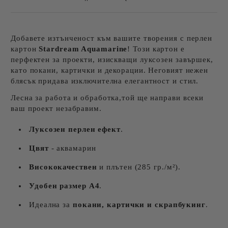
Добавете изтънченост към вашите творения с перлен
картон
Stardream Aquamarine
! Този картон е
перфектен за проекти, изискващи луксозен завършек,
като покани, картички и декорации. Неговият нежен
блясък придава изключителна елегантност и стил.
Лесна за работа и обработка,той ще направи всеки
ваш проект незабравим.
Луксозен перлен ефект
.
Цвят
- аквамарин
Висококачествен
и плътен (285 гр./м²).
Удобен размер A4
.
Идеална за
покани, картички и скрапбукинг
.