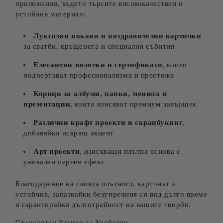
приложения, където търсите висококачествен и
устойчив материал:
Луксозни покани и поздравителни картички
за сватби, кръщенета и специални събития
Елегантни визитки и сертификати
, които
подчертават професионализма и престижа
Корици за албуми, папки, менюта и
презентации
, които изискват премиум завършек
Различни крафт проекти и скрапбукинг
,
добавяйки искрящ акцент
Арт проекти
, изискващи плътна основа с
уникален перлен ефект
Благодарение на своята плътност, картонът е
устойчив, запазвайки безупречния си вид дълго време
и гарантирайки дълготрайност на вашите творби.
Стандартен Размер за Удобство