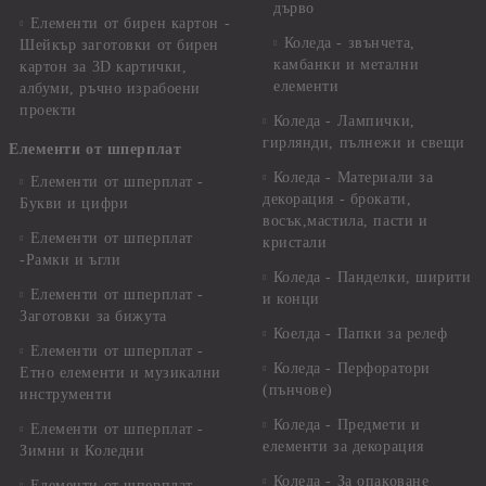
дърво
Елементи от бирен картон -
Коледа - звънчета,
Шейкър заготовки от бирен
камбанки и метални
картон за 3D картички,
елементи
албуми, ръчно израбоени
проекти
Коледа - Лампички,
гирлянди, пълнежи и свещи
Елементи от шперплат
Коледа - Материали за
Елементи от шперплат -
декорация - брокати,
Букви и цифри
восък,мастила, пасти и
Елементи от шперплат
кристали
-Рамки и ъгли
Коледа - Панделки, ширити
Елементи от шперплат -
и конци
Заготовки за бижута
Коелда - Папки за релеф
Елементи от шперплат -
Коледа - Перфоратори
Етно елементи и музикални
(пънчове)
инструменти
Коледа - Предмети и
Елементи от шперплат -
елементи за декорация
Зимни и Коледни
Коледа - За опаковане
Елементи от шперплат -