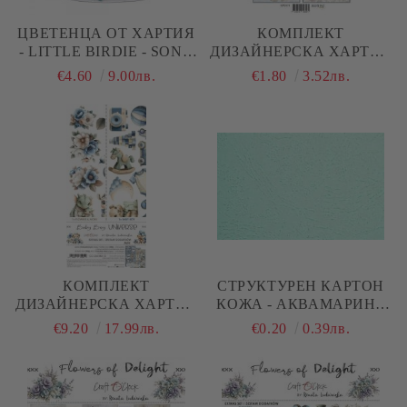
ЦВЕТЕНЦА ОТ ХАРТИЯ
КОМПЛЕКТ
- LITTLE BIRDIE - SONG
ДИЗАЙНЕРСКА ХАРТИЯ
OF THE SEA - 60 БР.
- HAPPINESS BABY BOY
€4.60
9.00лв.
€1.80
3.52лв.
- 1 ЛИСТ - A4
КОМПЛЕКТ
СТРУКТУРЕН КАРТОН
ДИЗАЙНЕРСКА ХАРТИЯ
КОЖА - АКВАМАРИН -
С ЕЛЕМЕНТИ ЗА
A4 - 220 G/M²
€9.20
17.99лв.
€0.20
0.39лв.
ИЗРЯЗВАНЕ - BABY BOY
UNIVERSE EXTRAS MIX
- 18 ЛИСТА