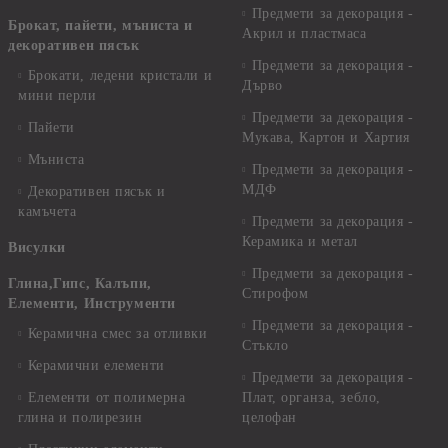
Предмети за декорация -
Брокат, пайети, мъниста и
Акрил и пластмаса
декоративен пясък
Предмети за декорация -
Брокати, ледени кристали и
Дърво
мини перли
Предмети за декорация -
Пайети
Мукава, Картон и Хартия
Мъниста
Предмети за декорация -
МДФ
Декоративен пясък и
камъчета
Предмети за декорация -
Керамика и метал
Висулки
Предмети за декорация -
Глина,Гипс, Калъпи,
Стирофом
Елементи, Инструменти
Предмети за декорация -
Керамична смес за отливки
Стъкло
Керамични елементи
Предмети за декорация -
Елементи от полимерна
Плат, органза, зебло,
глина и полирезин
целофан