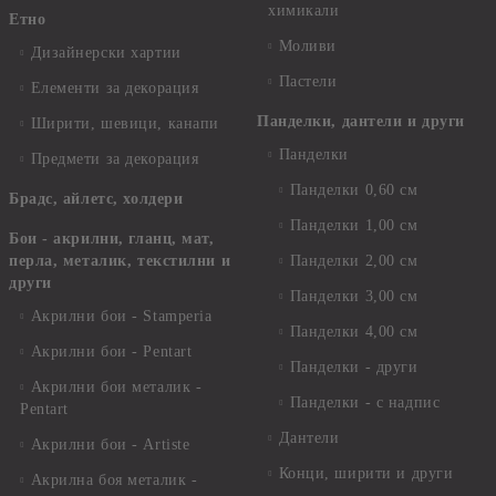
химикали
Етно
Моливи
Дизайнерски хартии
Пастели
Елементи за декорация
Панделки, дантели и други
Ширити, шевици, канапи
Панделки
Предмети за декорация
Панделки 0,60 см
Брадс, айлетс, холдери
Панделки 1,00 см
Бои - акрилни, гланц, мат,
перла, металик, текстилни и
Панделки 2,00 см
други
Панделки 3,00 см
Акрилни бои - Stamperia
Панделки 4,00 см
Акрилни бои - Pentart
Панделки - други
Акрилни бои металик -
Панделки - с надпис
Pentart
Дантели
Акрилни бои - Artiste
Конци, ширити и други
Акрилна боя металик -