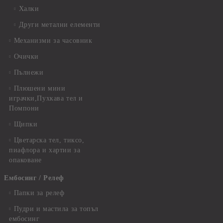
Халки
Други метални елементи
Механизми за часовник
Очички
Пълнежи
Плюшени мини
играчки,Пухкава тел и
Помпони
Щипки
Цветарска тел, тиксо,
пиафлора и хартии за
опаковане
Ембосинг / Релеф
Папки за релеф
Пудри и мастила за топъл
ембосинг