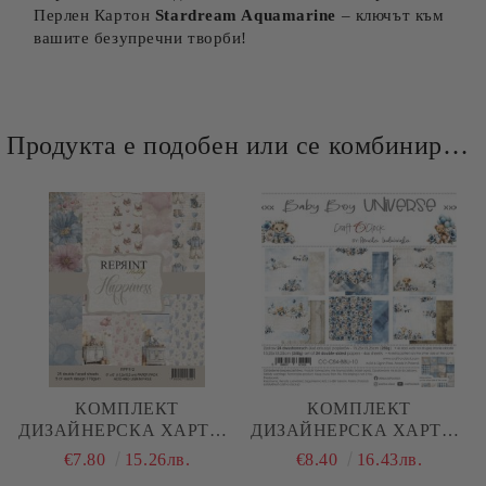
Перлен Картон
Stardream Aquamarine
– ключът към
вашите безупречни творби!
Продукта е подобен или се комбинира добре и със следните продукти :
КОМПЛЕКТ
КОМПЛЕКТ
ДИЗАЙНЕРСКА ХАРТИЯ
ДИЗАЙНЕРСКА ХАРТИЯ
- HAPPINESS BABY - 25
- BABY BOY UNIVERSE -
€7.80
15.26лв.
€8.40
16.43лв.
ЛИСТА
24 ЛИСТА