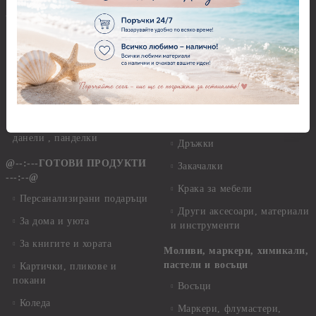
15,00 см
--<--@ КРЪЩЕНЕ @-->--
Макраме Основи - над 15,00
Кръщене - Предмети за
см
декорация - Кутии, Папки,
Бутилки, Книги
Макраме - Други материали
Кръщене - Елементи за
Опаковки
декорация
Мебелен обков и аксесоари
Кръщене - Хартии, картони,
данели , панделки
Дръжки
@--:---ГОТОВИ ПРОДУКТИ
Закачалки
---:--@
Крака за мебели
Персанализирани подаръци
Други аксесоари, материали
За дома и уюта
и инструменти
За книгите и хората
Моливи, маркери, химикали,
пастели и восъци
Картички, пликове и
покани
Восъци
Коледа
Маркери, флумастери,