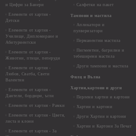
и Цифри за Банери
Салфетки на пакет
Елементи от хартия -
Тампони и мастила
Детски
Апликатори и
Елементи от хартия -
пулверизатори
Училище, Дипломиране и
Перманентни мастила
Абитуриентски
Пигментни, багрилни и
Елементи от хартия -
тебеширени мастила
Животни, птици, пеперуди
Други тампони и мастила
Елементи от хартия -
Любов, Сватба, Свети
Филц и Вълна
Валентин
Хартии,картони и други
Елементи от хартия -
Дантели, бордюри, ъгли
Перлени хартии и картони
Елементи от хартия - Рамки
Хартии и картони
Елементи от хартия - Цветя,
Други Хартии и картони
листа и клони
Хартии и Картони За Печат
Елементи от хартия - За