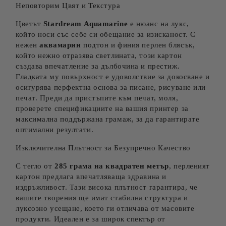
Неповторим Цвят и Текстура
Цветът
Stardream Aquamarine
е нюанс на лукс,
който носи със себе си обещание за изисканост. С
нежен
аквамарин
подтон и финия перлен блясък,
който нежно отразява светлината, този картон
създава впечатление за дълбочина и престиж.
Гладката му повърхност е удоволствие за докосване и
осигурява перфектна основа за писане, рисуване или
печат. Преди да пристъпите към печат, моля,
проверете спецификациите на вашия принтер за
максимална поддържана грамаж, за да гарантирате
оптимални резултати.
Изключителна Плътност за Безупречно Качество
С тегло от
285 грама на квадратен метър
, перленият
картон предлага впечатляваща здравина и
издръжливост. Тази висока плътност гарантира, че
вашите творения ще имат стабилна структура и
луксозно усещане, което ги отличава от масовите
продукти. Идеален е за широк спектър от