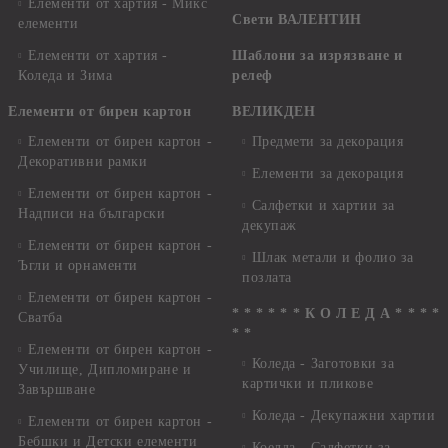
Елементи от хартия - Микс
Свети ВАЛЕНТИН
елементи
Елементи от хартия -
Шаблони за изрязване и
Коледа и Зима
релеф
Елементи от бирен картон
ВЕЛИКДЕН
Елементи от бирен картон -
Предмети за декорация
Декоративни рамки
Елементи за декорация
Елементи от бирен картон -
Салфетки и хартии за
Надписи на български
декупаж
Елементи от бирен картон -
Шлак метали и фолио за
Ъгли и орнаменти
позлата
Елементи от бирен картон -
* * * * * * К О Л Е Д А * * * *
Сватба
* *
Елементи от бирен картон -
Коледа - Заготовки за
Училище, Дипломиране и
картички и пликове
Завършване
Коледа - Декупажни хартии
Елементи от бирен картон -
Бебшки и Детски елементи
Коелда - Салфетки за