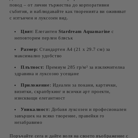
повод – от лични тържества до корпоративни
събития, и наблюдавайте как творенията ви оживяват
с изтънчен и луксозен вид.
Цвят:
Елегантен
Stardream Aquamarine
с
неповторим перлен блясък
Размер:
Стандартен A4 (21 x 29.7 см) за
максимално удобство
Плътност:
Премиум 285 гр/м² за изключителна
здравина и луксозно усещане
Приложение:
Идеален за покани, картички,
визитки, скрапбукинг и всички арт проекти,
изискващи елегантност
Уникалност:
Добавя луксозен и професионален
завършек на всяко творение, правейки го
незабравимо
Поръчайте сега и дайте воля на своето въображение с