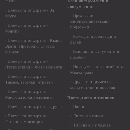
Жени
Хоби инструменти и
консумативи
Елементи от хартия - За
Предпазни
Мъже
самовъзстановяващи
Елементи от хартия -
подложки
Морски
Режещи, пробиващи и
Елементи от хартия - Къщи,
релеф
Врати, Прозорци, Огради,
Квилинг инструменти и
Фенери
пособия
Елементи от хартия -
Инструменти и пособия за
Пътешествия и Фото моменти
Моделиране
Елементи то хартия -
Други инструменти,
Такове, табелки, етикети
консумативи и пособия
Елементи от хартия -
Многопластови елементи
Цветя,листа и тичинки
Елементи от хартия - Други
Цветя
Елементи от хартия -
Листа и клонки
Готови композиции
Тичинки и плодове