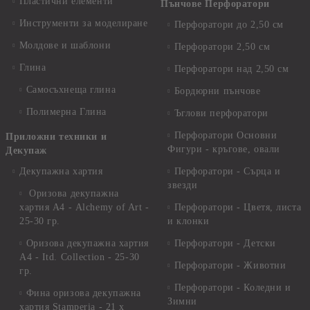
Пластични елементи
Пънчове Перфоратори
Инструменти за моделиране
Перфоратори до 2,50 см
Молдове и шаблони
Перфоратори 2,50 см
Глина
Перфоратори над 2,50 см
Самосъхнеща глина
Бордюрни пънчове
Полимерна Глина
Ъглови перфоратори
Перфоратори Основни
Приложни техники и
Фигури - кръгове, овали
Декупаж
Декупажна хартия
Перфоратори - Сърца и
звезди
Оризова декупажна
хартия А4 - Alchemy of Art -
Перфоратори - Цветя, листа
25-30 гр.
и клонки
Оризова декупажна хартия
Перфоратори - Детски
А4 - Itd. Collection - 25-30
Перфоратори - Животни
гр.
Перфоратори - Коледни и
Фина оризова декупажна
Зимни
хартия Stamperia - 21 х