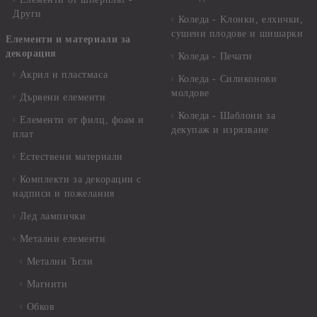
Други
Коледа - Kлонки, елхички,
сушени плодове и шишарки
Елементи и материали за
декорация
Коледа - Печати
Акрил и пластмаса
Коледа - Силиконови
молдове
Дървени елементи
Коледа - Шаблони за
Елементи от филц, фоам и
декупаж и изрязване
плат
Естествени материали
Комплекти за декорации с
надписи и пожелания
Лед лампички
Метални елементи
Метални Ъгли
Магнити
Обков