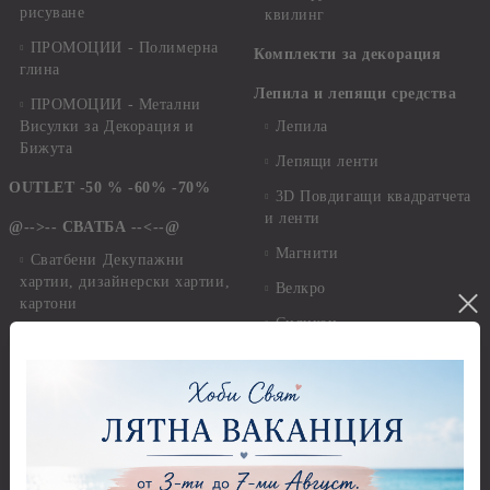
рисуване
квилинг
ПРОМОЦИИ - Полимерна
Комплекти за декорация
глина
Лепила и лепящи средства
ПРОМОЦИИ - Метални
Висулки за Декорация и
Лепила
Бижута
Лепящи ленти
OUTLET -50 % -60% -70%
3D Повдигащи квадратчета
и ленти
@-->-- СВАТБА --<--@
Магнити
Сватбени Декупажни
хартии, дизайнерски хартии,
Велкро
картони
Силикон
Сватбени Предмети за
Фото ъгли
декорация
Сватбени Елементи за
Макраме
декораци
Макраме Основи - до 6,00
Сватба - Перли, камъчета,
см
панделки и дантели
Макраме Основи - 7,00 -