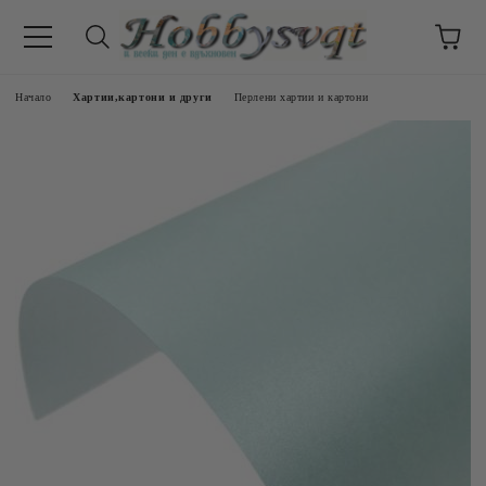
Начало
Хартии,картони и други
Перлени хартии и картони