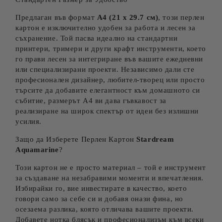
Предлаган във формат
A4 (21 x 29.7 см)
, този перлен
картон е изключително удобен за работа и лесен за
съхранение. Той пасва идеално на стандартни
принтери, тримери и други крафт инструменти, което
го прави лесен за интегриране във вашите ежедневни
или специализирани проекти. Независимо дали сте
професионален дизайнер, любител-творец или просто
търсите да добавите елегантност към домашното си
събитие, размерът А4 ви дава гъвкавост за
реализиране на широк спектър от идеи без излишни
усилия.
Защо да Изберете Перлен Картон
Stardream
Aquamarine
?
Този картон не е просто материал – той е инструмент
за създаване на незабравими моменти и впечатления.
Избирайки го, вие инвестирате в качество, което
говори само за себе си и добавя онази фина, но
осезаема разлика, която отличава вашите проекти.
Добавете нотка блясък и професионализъм към всеки