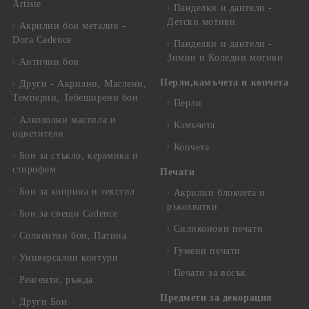
Artiste
Панделки и дантели -
Детски мотиви
Акрилни бои металик -
Dora Cadence
Панделки и дантели -
Зимни и Коледни мотиви
Антични бои
Перли,камъчета и копчета
Други - Акрилни, Маслени,
Темперни, Тебеширени бои
Перли
Алкохолни мастила и
Камъчета
оцветители
Копчета
Бои за стъкло, керамика и
стирофом
Печати
Бои за коприна и текстил
Акрилни блокчета и
ръкохватки
Бои за свещи Cadence
Силиконови печати
Солвентни бои, Патина
Гумени печати
Универсални контури
Печати за восък
Реагенти, ръжда
Предмети за декорация
Други Бои