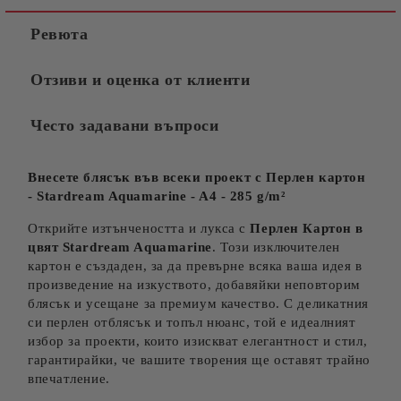
Ревюта
Отзиви и оценка от клиенти
Често задавани въпроси
Внесете блясък във всеки проект с Перлен картон
-
Stardream Aquamarine - A4 - 285 g/m²
Открийте изтънчеността и лукса с
Перлен Картон в
цвят
Stardream Aquamarine
. Този изключителен
картон е създаден, за да превърне всяка ваша идея в
произведение на изкуството, добавяйки неповторим
блясък и усещане за премиум качество. С деликатния
си перлен отблясък и топъл нюанс, той е идеалният
избор за проекти, които изискват елегантност и стил,
гарантирайки, че вашите творения ще оставят трайно
впечатление.