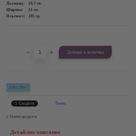
Дължина:
29,7
см.
Ширина:
21
см.
Плътност:
285
гр.
Добави в желани
baby Boy
Tweet
Сподели
Оцени продукта
Детайлно описание